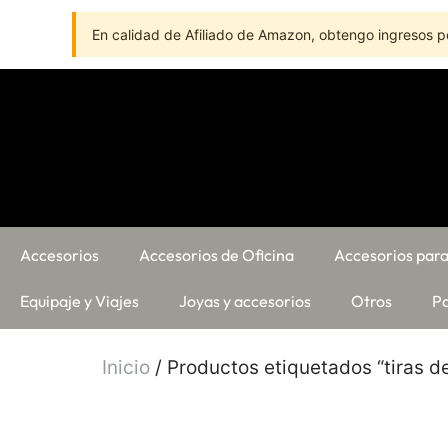
En calidad de Afiliado de Amazon, obtengo ingresos po
Accesorios
Accesorios de Oficina
Accesorios para
Equipaje y Viajes
Joyas y accesorios
Otros
Pa
Inicio
/ Productos etiquetados “tiras d