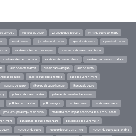
tes de cuero
vestidos de cuero
ver chaquetas de cuero
venta de cuero por metro
uero
tela de cuero
tejer pulseras de cuero
tapicerias de cuero
tapicería de cuero
pincho
sombreros de cuero de canguro
sombreros de cuero colombiano
sombrero de cuero comodo
sombrero de cuero chilenos
sombrero de cuero australiano
ina
silla de cuero marron
silla de cuero antigua
silla de cuero
andalias de cuero
saco de cuero para hombre
saco de cuero hombre
riñoneras de cuero
riñonera de cuero hombre
riñonera de cuero
eroy
pulseras de cuero hombre
pulseras de cuero hechas a mano
o
puff de cuero baratos
puff cuero gris
puff baul cuero
puf de cuero precio
productos para limpieza de cuero
productos para limpiar la tapiceria de cuero del coche
ara hombre
pantalones de cuero mujer zara
pantalones de cuero mujer
e cuero
neceseres de cuero
neceser de cuero para mujer
neceser de cuero para hombre