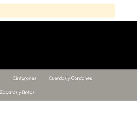
s
Cinturones
Cuerdas y Cordones
Zapatos y Botas