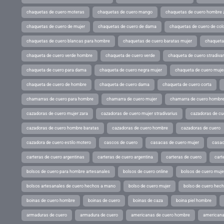
chaquetas de cuero moteras
chaquetas de cuero mango
chaquetas de cuero hombre 
chaquetas de cuero de mujer
chaquetas de cuero de dama
chaquetas de cuero de col
chaquetas de cuero blancas para hombre
chaquetas de cuero baratas mujer
chaqueta
chaqueta de cuero verde hombre
chaqueta de cuero verde
chaqueta de cuero stradivar
chaqueta de cuero para dama
chaqueta de cuero negra mujer
chaqueta de cuero mujer
chaqueta de cuero de hombre
chaqueta de cuero dama
chaqueta de cuero corta
chamarras de cuero para hombre
chamarra de cuero mujer
chamarra de cuero hombr
cazadoras de cuero mujer zara
cazadoras de cuero mujer stradivarius
cazadoras de cue
cazadoras de cuero hombre baratas
cazadoras de cuero hombre
cazadoras de cuero
cazadora de cuero estilo motero
cascos de cuero
casacas de cuero mujer
casac
carteras de cuero argentinas
carteras de cuero argentina
carteras de cuero
cart
bolsos de cuero para hombre artesanales
bolsos de cuero online
bolsos de cuero muje
bolsos artesanales de cuero hechos a mano
bolso de cuero mujer
bolso de cuero hec
boinas de cuero hombre
boinas de cuero
boinas de caza
boina piel hombre
armaduras de cuero
armadura de cuero
americanas de cuero hombre
americana