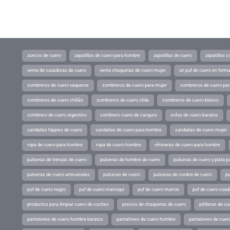
zuecos de cuero
zapatillas de cuero para hombre
zapatillas de cuero
zapatillas 
venta de cazadoras de cuero
venta chaquetas de cuero mujer
un puf de cuero en form
sombreros de cuero vaqueros
sombreros de cuero para mujer
sombreros de cuero pa
sombreros de cuero chillán
sombreros de cuero chile
sombreros de cuero blanco
sombrero de cuero argentino
sombrero cuero de canguro
sofas de cuero baratos
sandalias hippies de cuero
sandalias de cuero para hombre
sandalias de cuero mujer
ropa de cuero para hombre
ropa de cuero hombre
riñoneras de cuero para hombre
pulseras de trenzas de cuero
pulseras de hombre de cuero
pulseras de cuero y plata p
pulseras de cuero artesanales
pulseras de cuero
pulseras de cordon de cuero
pu
puf de cuero negro
puf de cuero marroqui
puf de cuero marron
puf de cuero cuad
productos para limpiar cuero de coches
precios de chaquetas de cuero
pitilleras de cu
pantalones de cuero hombre baratos
pantalones de cuero hombre
pantalones de cuer