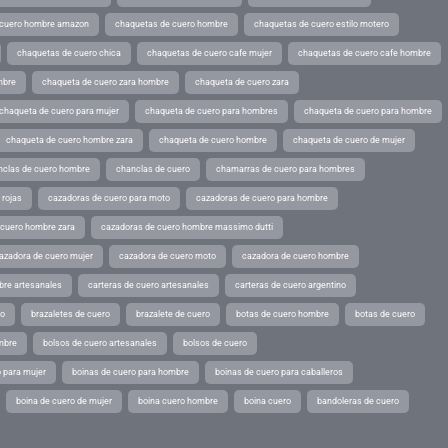
 cuero hombre amazon
chaquetas de cuero hombre
chaquetas de cuero estilo motero
chaquetas de cuero chica
chaquetas de cuero cafe mujer
chaquetas de cuero cafe hombre
mbre
chaqueta de cuero zara hombre
chaqueta de cuero zara
chaqueta de cuero para mujer
chaqueta de cuero para hombres
chaqueta de cuero para hombre
chaqueta de cuero hombre zara
chaqueta de cuero hombre
chaqueta de cuero de mujer
nclas de cuero hombre
chanclas de cuero
chamarras de cuero para hombres
 rojas
cazadoras de cuero para moto
cazadoras de cuero para hombre
 cuero hombre zara
cazadoras de cuero hombre massimo dutti
azadora de cuero mujer
cazadora de cuero moto
cazadora de cuero hombre
bre artesanales
carteras de cuero artesanales
carteras de cuero argentino
ro
brazaletes de cuero
brazalete de cuero
botas de cuero hombre
botas de cuero
mbre
bolsos de cuero artesanales
bolsos de cuero
 para mujer
boinas de cuero para hombre
boinas de cuero para caballeros
boina de cuero de mujer
boina cuero hombre
boina cuero
bandoleras de cuero