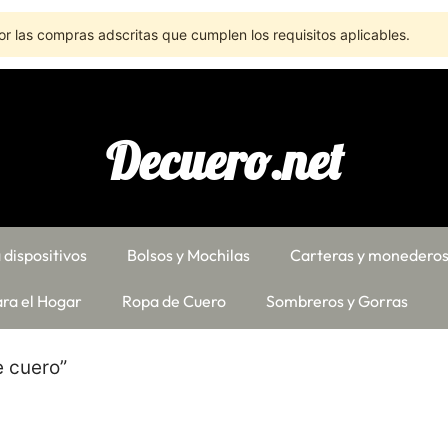
r las compras adscritas que cumplen los requisitos aplicables.
Decuero.net
 dispositivos
Bolsos y Mochilas
Carteras y monedero
ra el Hogar
Ropa de Cuero
Sombreros y Gorras
e cuero”