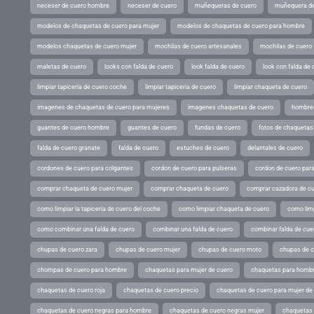
neceser de cuero hombre
neceser de cuero
muñequeras de cuero
muñequera de
modelos de chaquetas de cuero para mujer
modelos de chaquetas de cuero para hombre
modelos chaquetas de cuero mujer
mochilas de cuero artesanales
mochilas de cuero
maletas de cuero
looks con falda de cuero
look falda de cuero
look con falda de 
limpiar tapiceria de cuero coche
limpiar tapiceria de cuero
limpiar chaqueta de cuero
imagenes de chaquetas de cuero para mujeres
imagenes chaquetas de cuero
hombres
guantes de cuero hombre
guantes de cuero
fundas de cuero
fotos de chaquetas
falda de cuero granate
falda de cuero
estuches de cuero
delantales de cuero
cordones de cuero para colgantes
cordon de cuero para pulseras
cordon de cuero par
comprar chaqueta de cuero mujer
comprar chaqueta de cuero
comprar cazadora de c
como limpiar la tapiceria de cuero del coche
como limpiar chaqueta de cuero
como limp
como combinar una falda de cuero
combinar una falda de cuero
combinar falda de cue
chupas de cuero zara
chupas de cuero mujer
chupas de cuero moto
chupas de 
chompas de cuero para hombre
chaquetas para mujer de cuero
chaquetas para hombr
chaquetas de cuero roja
chaquetas de cuero precio
chaquetas de cuero para mujer d
chaquetas de cuero negras para hombre
chaquetas de cuero negras mujer
chaquetas 