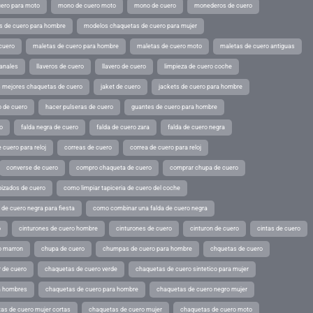
ero para moto
mono de cuero moto
mono de cuero
monederos de cuero
s de cuero para hombre
modelos chaquetas de cuero para mujer
cuero
maletas de cuero para hombre
maletas de cuero moto
maletas de cuero antiguas
sanales
llaveros de cuero
llavero de cuero
limpieza de cuero coche
s mejores chaquetas de cuero
jaket de cuero
jackets de cuero para hombre
o de cuero
hacer pulseras de cuero
guantes de cuero para hombre
o
falda negra de cuero
falda de cuero zara
falda de cuero negra
 cuero para reloj
correas de cuero
correa de cuero para reloj
converse de cuero
compro chaqueta de cuero
comprar chupa de cuero
pizados de cuero
como limpiar tapiceria de cuero del coche
de cuero negra para fiesta
como combinar una falda de cuero negra
o
cinturones de cuero hombre
cinturones de cuero
cinturon de cuero
cintas de cuero
o marron
chupa de cuero
chumpas de cuero para hombre
chquetas de cuero
 de cuero
chaquetas de cuero verde
chaquetas de cuero sintetico para mujer
a hombres
chaquetas de cuero para hombre
chaquetas de cuero negro mujer
as de cuero mujer cortas
chaquetas de cuero mujer
chaquetas de cuero moto