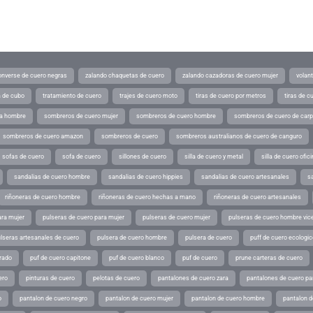
converse de cuero negras
zalando chaquetas de cuero
zalando cazadoras de cuero mujer
volan
a de cubo
tratamiento de cuero
trajes de cuero moto
tiras de cuero por metros
tiras de c
ra hombre
sombreros de cuero mujer
sombreros de cuero hombre
sombreros de cuero de car
sombreros de cuero amazon
sombreros de cuero
sombreros australianos de cuero de canguro
sofas de cuero
sofa de cuero
sillones de cuero
silla de cuero y metal
silla de cuero ofic
sandalias de cuero hombre
sandalias de cuero hippies
sandalias de cuero artesanales
s
riñoneras de cuero hombre
riñoneras de cuero hechas a mano
riñoneras de cuero artesanales
ara mujer
pulseras de cuero para mujer
pulseras de cuero mujer
pulseras de cuero hombre vic
lseras artesanales de cuero
pulsera de cuero hombre
pulsera de cuero
puff de cuero ecologic
rado
puf de cuero capitone
puf de cuero blanco
puf de cuero
prune carteras de cuero
ero
pinturas de cuero
pelotas de cuero
pantalones de cuero zara
pantalones de cuero p
o
pantalon de cuero negro
pantalon de cuero mujer
pantalon de cuero hombre
pantalon d