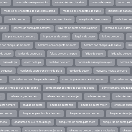
 cuero
monos de cuero para moto
monos de cuero baratos
monos de cuero
mono de cu
modelos de chaquetas de cuero para dama
modelos de chaquetas de cuero
modelos de casaca
mochila de cuero
maquina de coser cuero barata
maquina de coser cuero
maletines de 
cuero
llaveros de cuero para hombres
llaveros de cuero hechos a mano
llaveros de cuero arte
limpiar cazadora de cuero
limpiadores de cuero
leggins de cuero
latigos de cuero
la
 con chaquetas de cuero
hombres con chaqueta de cuero
hombre con chaqueta de cuero
hil
 de cuero
faldas de cuero zara
faldas de cuero negras
faldas de cuero
falda tubo de cuer
cuero de pu
cuero de la pu
cuchillos de cuero
correas de cuero para relojes
correas de
a colgantes
cordon de cuero con cierre de plata
cordon de cuero
converse negras de cuero
uero
como limpiar una chaqueta de cuero
como limpiar una cazadora de cuero
como limpiar ta
iar asientos de cuero del coche
como limpiar asientos de cuero de coche
como combinar una falda 
ro
collares largos de cuero
collares de cuero para mujer
collares de cuero
collar de cuer
cuero hombre
chupas de cuero
chupa de cuero roja
chupa de cuero mujer
chupa de cuer
es de cuero
chaquetas para hombre de cuero
chaquetas negras de cuero
chaquetas de mujer
e moda
chaquetas de cuero para mujer
chaquetas de cuero para moto
chaquetas de cuero par
de cuero negra
chaquetas de cuero mujer zara
chaquetas de cuero mujer stradivarius
chaquet