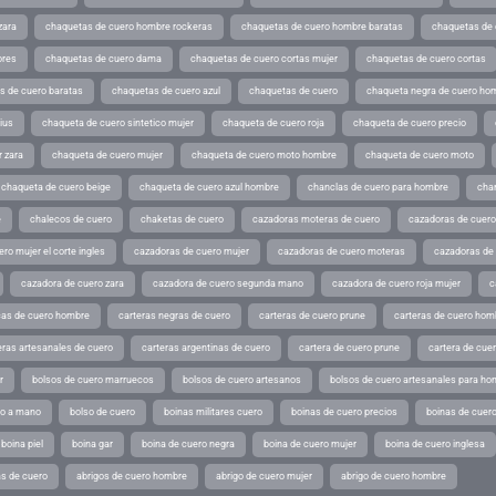
zara
chaquetas de cuero hombre rockeras
chaquetas de cuero hombre baratas
chaquetas de
ores
chaquetas de cuero dama
chaquetas de cuero cortas mujer
chaquetas de cuero cortas
s de cuero baratas
chaquetas de cuero azul
chaquetas de cuero
chaqueta negra de cuero ho
ius
chaqueta de cuero sintetico mujer
chaqueta de cuero roja
chaqueta de cuero precio
 zara
chaqueta de cuero mujer
chaqueta de cuero moto hombre
chaqueta de cuero moto
chaqueta de cuero beige
chaqueta de cuero azul hombre
chanclas de cuero para hombre
cha
e
chalecos de cuero
chaketas de cuero
cazadoras moteras de cuero
cazadoras de cuero
ro mujer el corte ingles
cazadoras de cuero mujer
cazadoras de cuero moteras
cazadoras de
cazadora de cuero zara
cazadora de cuero segunda mano
cazadora de cuero roja mujer
c
as de cuero hombre
carteras negras de cuero
carteras de cuero prune
carteras de cuero hom
eras artesanales de cuero
carteras argentinas de cuero
cartera de cuero prune
cartera de cue
r
bolsos de cuero marruecos
bolsos de cuero artesanos
bolsos de cuero artesanales para ho
ho a mano
bolso de cuero
boinas militares cuero
boinas de cuero precios
boinas de cuero
boina piel
boina gar
boina de cuero negra
boina de cuero mujer
boina de cuero inglesa
s de cuero
abrigos de cuero hombre
abrigo de cuero mujer
abrigo de cuero hombre