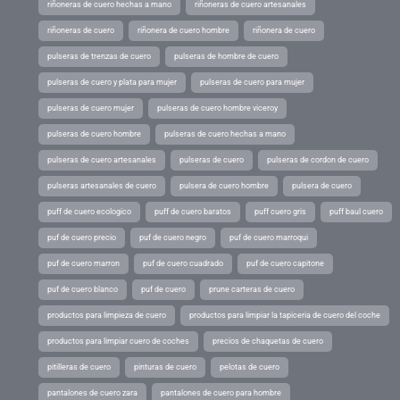
riñoneras de cuero hechas a mano
riñoneras de cuero artesanales
riñoneras de cuero
riñonera de cuero hombre
riñonera de cuero
pulseras de trenzas de cuero
pulseras de hombre de cuero
pulseras de cuero y plata para mujer
pulseras de cuero para mujer
pulseras de cuero mujer
pulseras de cuero hombre viceroy
pulseras de cuero hombre
pulseras de cuero hechas a mano
pulseras de cuero artesanales
pulseras de cuero
pulseras de cordon de cuero
pulseras artesanales de cuero
pulsera de cuero hombre
pulsera de cuero
puff de cuero ecologico
puff de cuero baratos
puff cuero gris
puff baul cuero
puf de cuero precio
puf de cuero negro
puf de cuero marroqui
puf de cuero marron
puf de cuero cuadrado
puf de cuero capitone
puf de cuero blanco
puf de cuero
prune carteras de cuero
productos para limpieza de cuero
productos para limpiar la tapiceria de cuero del coche
productos para limpiar cuero de coches
precios de chaquetas de cuero
pitilleras de cuero
pinturas de cuero
pelotas de cuero
pantalones de cuero zara
pantalones de cuero para hombre