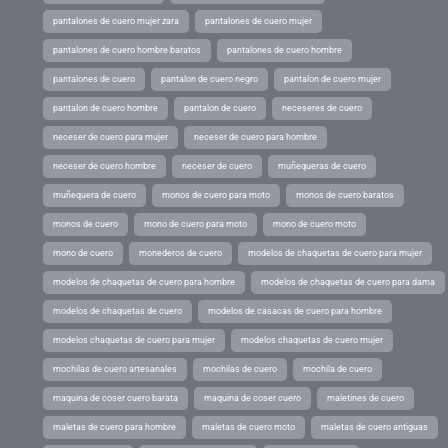
pantalones de cuero mujer zara
pantalones de cuero mujer
pantalones de cuero hombre baratos
pantalones de cuero hombre
pantalones de cuero
pantalon de cuero negro
pantalon de cuero mujer
pantalon de cuero hombre
pantalon de cuero
neceseres de cuero
neceser de cuero para mujer
neceser de cuero para hombre
neceser de cuero hombre
neceser de cuero
muñequeras de cuero
muñequera de cuero
monos de cuero para moto
monos de cuero baratos
monos de cuero
mono de cuero para moto
mono de cuero moto
mono de cuero
monederos de cuero
modelos de chaquetas de cuero para mujer
modelos de chaquetas de cuero para hombre
modelos de chaquetas de cuero para dama
modelos de chaquetas de cuero
modelos de casacas de cuero para hombre
modelos chaquetas de cuero para mujer
modelos chaquetas de cuero mujer
mochilas de cuero artesanales
mochilas de cuero
mochila de cuero
maquina de coser cuero barata
maquina de coser cuero
maletines de cuero
maletas de cuero para hombre
maletas de cuero moto
maletas de cuero antiguas