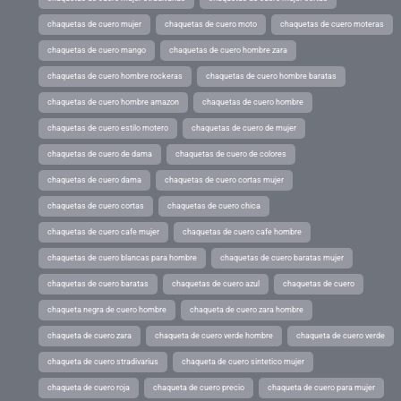
chaquetas de cuero mujer
chaquetas de cuero moto
chaquetas de cuero moteras
chaquetas de cuero mango
chaquetas de cuero hombre zara
chaquetas de cuero hombre rockeras
chaquetas de cuero hombre baratas
chaquetas de cuero hombre amazon
chaquetas de cuero hombre
chaquetas de cuero estilo motero
chaquetas de cuero de mujer
chaquetas de cuero de dama
chaquetas de cuero de colores
chaquetas de cuero dama
chaquetas de cuero cortas mujer
chaquetas de cuero cortas
chaquetas de cuero chica
chaquetas de cuero cafe mujer
chaquetas de cuero cafe hombre
chaquetas de cuero blancas para hombre
chaquetas de cuero baratas mujer
chaquetas de cuero baratas
chaquetas de cuero azul
chaquetas de cuero
chaqueta negra de cuero hombre
chaqueta de cuero zara hombre
chaqueta de cuero zara
chaqueta de cuero verde hombre
chaqueta de cuero verde
chaqueta de cuero stradivarius
chaqueta de cuero sintetico mujer
chaqueta de cuero roja
chaqueta de cuero precio
chaqueta de cuero para mujer