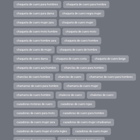
chaqueta de cuero para hombres
chaqueta de cuero para hombre
chaqueta de cuero para dama
chaqueta de cuero negra mujer
chaqueta de cuero mujer zara
chaqueta de cuero mujer
chaqueta de cuero moto hombre
chaqueta de cuero moto
chaqueta de cuero hombre zara
chaqueta de cuero hombre
chaqueta de cuero de mujer
chaqueta de cuero de hombre
chaqueta de cuero dama
chaqueta de cuero corta
chaqueta de cuero beige
chaqueta de cuero azul hombre
chanclas de cuero para hombre
chanclas de cuero hombre
chanclas de cuero
chamarras de cuero para hombres
chamarras de cuero para hombre
chamarra de cuero mujer
chamarra de cuero hombre
chalecos de cuero
chaketas de cuero
cazadoras moteras de cuero
cazadoras de cuero rojas
cazadoras de cuero para moto
cazadoras de cuero para hombre
cazadoras de cuero mujer zara
cazadoras de cuero mujer stradivarius
cazadoras de cuero mujer el corte ingles
cazadoras de cuero mujer