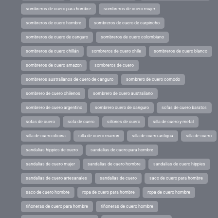
sombreros de cuero para hombre
sombreros de cuero mujer
sombreros de cuero hombre
sombreros de cuero de carpincho
sombreros de cuero de canguro
sombreros de cuero colombiano
sombreros de cuero chillán
sombreros de cuero chile
sombreros de cuero blanco
sombreros de cuero amazon
sombreros de cuero
sombreros australianos de cuero de canguro
sombrero de cuero comodo
sombrero de cuero chilenos
sombrero de cuero australiano
sombrero de cuero argentino
sombrero cuero de canguro
sofas de cuero baratos
sofas de cuero
sofa de cuero
sillones de cuero
silla de cuero y metal
silla de cuero oficina
silla de cuero marron
silla de cuero antigua
silla de cuero
sandalias hippies de cuero
sandalias de cuero para hombre
sandalias de cuero mujer
sandalias de cuero hombre
sandalias de cuero hippies
sandalias de cuero artesanales
sandalias de cuero
saco de cuero para hombre
saco de cuero hombre
ropa de cuero para hombre
ropa de cuero hombre
riñoneras de cuero para hombre
riñoneras de cuero hombre