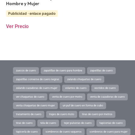
Hombre y Mujer
Publicidad · enlace pagado
Ver Precio
zuecos de cuero
zapatillas de cuero para hombre
zapatillas de cuero
zapatillas converse de cuero negras
zalando chaquetas de cuero
zalando cazadoras de cuero mujer
volantes de cuero
vestidos de cuero
ver chaquetas de cuero
venta de cuero por metro
venta de cazadoras de cuero
venta chaquetas de cuero mujer
un puf de cuero en forma de cubo
tratamiento de cuero
trajes de cuero moto
tiras de cuero por metros
tiras de cuero
tela de cuero
tejer pulseras de cuero
tapicerias de cuero
tapicería de cuero
sombreros de cuero vaqueros
sombreros de cuero para mujer