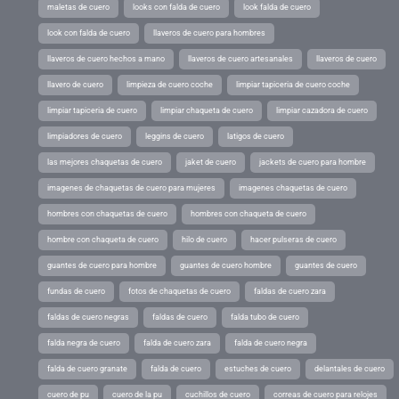
maletas de cuero
looks con falda de cuero
look falda de cuero
look con falda de cuero
llaveros de cuero para hombres
llaveros de cuero hechos a mano
llaveros de cuero artesanales
llaveros de cuero
llavero de cuero
limpieza de cuero coche
limpiar tapiceria de cuero coche
limpiar tapiceria de cuero
limpiar chaqueta de cuero
limpiar cazadora de cuero
limpiadores de cuero
leggins de cuero
latigos de cuero
las mejores chaquetas de cuero
jaket de cuero
jackets de cuero para hombre
imagenes de chaquetas de cuero para mujeres
imagenes chaquetas de cuero
hombres con chaquetas de cuero
hombres con chaqueta de cuero
hombre con chaqueta de cuero
hilo de cuero
hacer pulseras de cuero
guantes de cuero para hombre
guantes de cuero hombre
guantes de cuero
fundas de cuero
fotos de chaquetas de cuero
faldas de cuero zara
faldas de cuero negras
faldas de cuero
falda tubo de cuero
falda negra de cuero
falda de cuero zara
falda de cuero negra
falda de cuero granate
falda de cuero
estuches de cuero
delantales de cuero
cuero de pu
cuero de la pu
cuchillos de cuero
correas de cuero para relojes