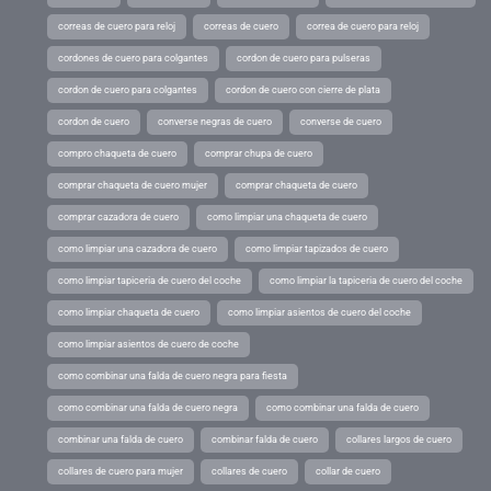
correas de cuero para reloj
correas de cuero
correa de cuero para reloj
cordones de cuero para colgantes
cordon de cuero para pulseras
cordon de cuero para colgantes
cordon de cuero con cierre de plata
cordon de cuero
converse negras de cuero
converse de cuero
compro chaqueta de cuero
comprar chupa de cuero
comprar chaqueta de cuero mujer
comprar chaqueta de cuero
comprar cazadora de cuero
como limpiar una chaqueta de cuero
como limpiar una cazadora de cuero
como limpiar tapizados de cuero
como limpiar tapiceria de cuero del coche
como limpiar la tapiceria de cuero del coche
como limpiar chaqueta de cuero
como limpiar asientos de cuero del coche
como limpiar asientos de cuero de coche
como combinar una falda de cuero negra para fiesta
como combinar una falda de cuero negra
como combinar una falda de cuero
combinar una falda de cuero
combinar falda de cuero
collares largos de cuero
collares de cuero para mujer
collares de cuero
collar de cuero