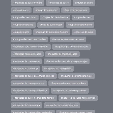
cinturones de cuero hombre
cinturones de cuero
cinturon de cuero
cintas de cuero
chupas de cuero zara
chupas de cuero mujer
chupas de cuero moto
chupas de cuero hombre
chupas de cuero
chupa de cuero roja
chupa de cuero mujer
chupa de cuero marron
chupa de cuero
chumpas de cuero para hombre
chquetas de cuero
chompas de cuero para hombre
chaquetas para mujer de cuero
chaquetas para hombres de cuero
chaquetas para hombre de cuero
chaquetas negras de cuero
chaquetas de mujer de cuero
chaquetas de cuero verde
chaquetas de cuero sintetico para mujer
chaquetas de cuero roja
chaquetas de cuero precio
chaquetas de cuero para mujer de moda
chaquetas de cuero para mujer
chaquetas de cuero para moto
chaquetas de cuero para hombres
chaquetas de cuero para hombre
chaquetas de cuero negro mujer
chaquetas de cuero negras para hombre
chaquetas de cuero negras mujer
chaquetas de cuero negra
chaquetas de cuero mujer zara
chaquetas de cuero mujer stradivarius
chaquetas de cuero mujer cortas