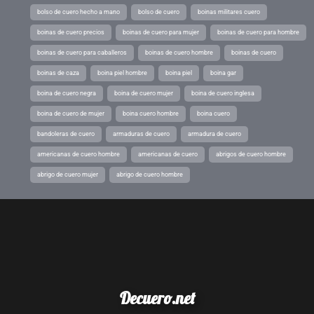
bolso de cuero hecho a mano
bolso de cuero
boinas militares cuero
boinas de cuero precios
boinas de cuero para mujer
boinas de cuero para hombre
boinas de cuero para caballeros
boinas de cuero hombre
boinas de cuero
boinas de caza
boina piel hombre
boina piel
boina gar
boina de cuero negra
boina de cuero mujer
boina de cuero inglesa
boina de cuero de mujer
boina cuero hombre
boina cuero
bandoleras de cuero
armaduras de cuero
armadura de cuero
americanas de cuero hombre
americanas de cuero
abrigos de cuero hombre
abrigo de cuero mujer
abrigo de cuero hombre
Decuero.net