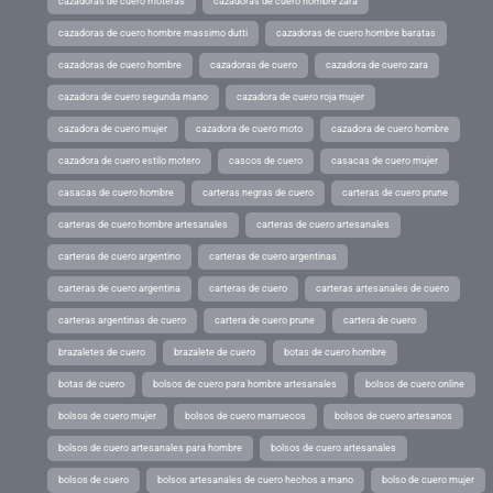
cazadoras de cuero moteras
cazadoras de cuero hombre zara
cazadoras de cuero hombre massimo dutti
cazadoras de cuero hombre baratas
cazadoras de cuero hombre
cazadoras de cuero
cazadora de cuero zara
cazadora de cuero segunda mano
cazadora de cuero roja mujer
cazadora de cuero mujer
cazadora de cuero moto
cazadora de cuero hombre
cazadora de cuero estilo motero
cascos de cuero
casacas de cuero mujer
casacas de cuero hombre
carteras negras de cuero
carteras de cuero prune
carteras de cuero hombre artesanales
carteras de cuero artesanales
carteras de cuero argentino
carteras de cuero argentinas
carteras de cuero argentina
carteras de cuero
carteras artesanales de cuero
carteras argentinas de cuero
cartera de cuero prune
cartera de cuero
brazaletes de cuero
brazalete de cuero
botas de cuero hombre
botas de cuero
bolsos de cuero para hombre artesanales
bolsos de cuero online
bolsos de cuero mujer
bolsos de cuero marruecos
bolsos de cuero artesanos
bolsos de cuero artesanales para hombre
bolsos de cuero artesanales
bolsos de cuero
bolsos artesanales de cuero hechos a mano
bolso de cuero mujer