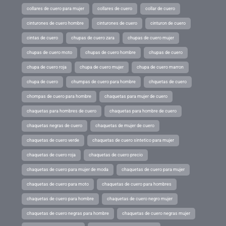
collares de cuero para mujer
collares de cuero
collar de cuero
cinturones de cuero hombre
cinturones de cuero
cinturon de cuero
cintas de cuero
chupas de cuero zara
chupas de cuero mujer
chupas de cuero moto
chupas de cuero hombre
chupas de cuero
chupa de cuero roja
chupa de cuero mujer
chupa de cuero marron
chupa de cuero
chumpas de cuero para hombre
chquetas de cuero
chompas de cuero para hombre
chaquetas para mujer de cuero
chaquetas para hombres de cuero
chaquetas para hombre de cuero
chaquetas negras de cuero
chaquetas de mujer de cuero
chaquetas de cuero verde
chaquetas de cuero sintetico para mujer
chaquetas de cuero roja
chaquetas de cuero precio
chaquetas de cuero para mujer de moda
chaquetas de cuero para mujer
chaquetas de cuero para moto
chaquetas de cuero para hombres
chaquetas de cuero para hombre
chaquetas de cuero negro mujer
chaquetas de cuero negras para hombre
chaquetas de cuero negras mujer