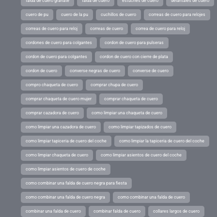
falda de cuero granate
falda de cuero
estuches de cuero
delantales de cuero
cuero de pu
cuero de la pu
cuchillos de cuero
correas de cuero para relojes
correas de cuero para reloj
correas de cuero
correa de cuero para reloj
cordones de cuero para colgantes
cordon de cuero para pulseras
cordon de cuero para colgantes
cordon de cuero con cierre de plata
cordon de cuero
converse negras de cuero
converse de cuero
compro chaqueta de cuero
comprar chupa de cuero
comprar chaqueta de cuero mujer
comprar chaqueta de cuero
comprar cazadora de cuero
como limpiar una chaqueta de cuero
como limpiar una cazadora de cuero
como limpiar tapizados de cuero
como limpiar tapiceria de cuero del coche
como limpiar la tapiceria de cuero del coche
como limpiar chaqueta de cuero
como limpiar asientos de cuero del coche
como limpiar asientos de cuero de coche
como combinar una falda de cuero negra para fiesta
como combinar una falda de cuero negra
como combinar una falda de cuero
combinar una falda de cuero
combinar falda de cuero
collares largos de cuero