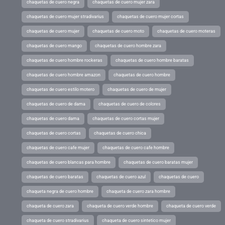
chaquetas de cuero negra
chaquetas de cuero mujer zara
chaquetas de cuero mujer stradivarius
chaquetas de cuero mujer cortas
chaquetas de cuero mujer
chaquetas de cuero moto
chaquetas de cuero moteras
chaquetas de cuero mango
chaquetas de cuero hombre zara
chaquetas de cuero hombre rockeras
chaquetas de cuero hombre baratas
chaquetas de cuero hombre amazon
chaquetas de cuero hombre
chaquetas de cuero estilo motero
chaquetas de cuero de mujer
chaquetas de cuero de dama
chaquetas de cuero de colores
chaquetas de cuero dama
chaquetas de cuero cortas mujer
chaquetas de cuero cortas
chaquetas de cuero chica
chaquetas de cuero cafe mujer
chaquetas de cuero cafe hombre
chaquetas de cuero blancas para hombre
chaquetas de cuero baratas mujer
chaquetas de cuero baratas
chaquetas de cuero azul
chaquetas de cuero
chaqueta negra de cuero hombre
chaqueta de cuero zara hombre
chaqueta de cuero zara
chaqueta de cuero verde hombre
chaqueta de cuero verde
chaqueta de cuero stradivarius
chaqueta de cuero sintetico mujer