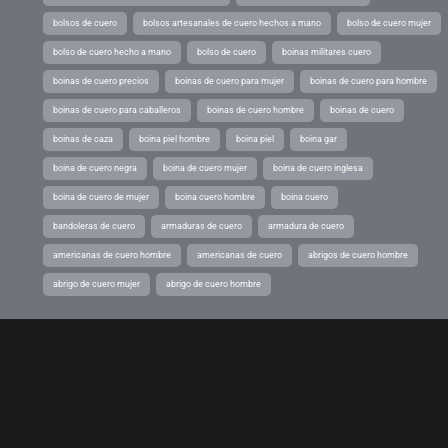
bolsos de cuero
bolsos artesanales de cuero hechos a mano
bolso de cuero mujer
bolso de cuero hecho a mano
bolso de cuero
boinas militares cuero
boinas de cuero precios
boinas de cuero para mujer
boinas de cuero para hombre
boinas de cuero para caballeros
boinas de cuero hombre
boinas de cuero
boinas de caza
boina piel hombre
boina piel
boina gar
boina de cuero negra
boina de cuero mujer
boina de cuero inglesa
boina de cuero de mujer
boina cuero hombre
boina cuero
bandoleras de cuero
armaduras de cuero
armadura de cuero
americanas de cuero hombre
americanas de cuero
abrigos de cuero hombre
abrigo de cuero mujer
abrigo de cuero hombre