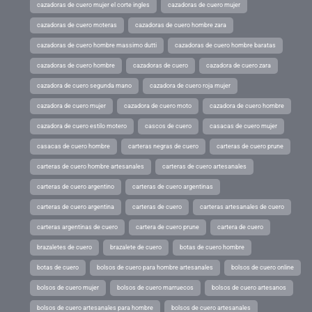
cazadoras de cuero mujer el corte ingles
cazadoras de cuero mujer
cazadoras de cuero moteras
cazadoras de cuero hombre zara
cazadoras de cuero hombre massimo dutti
cazadoras de cuero hombre baratas
cazadoras de cuero hombre
cazadoras de cuero
cazadora de cuero zara
cazadora de cuero segunda mano
cazadora de cuero roja mujer
cazadora de cuero mujer
cazadora de cuero moto
cazadora de cuero hombre
cazadora de cuero estilo motero
cascos de cuero
casacas de cuero mujer
casacas de cuero hombre
carteras negras de cuero
carteras de cuero prune
carteras de cuero hombre artesanales
carteras de cuero artesanales
carteras de cuero argentino
carteras de cuero argentinas
carteras de cuero argentina
carteras de cuero
carteras artesanales de cuero
carteras argentinas de cuero
cartera de cuero prune
cartera de cuero
brazaletes de cuero
brazalete de cuero
botas de cuero hombre
botas de cuero
bolsos de cuero para hombre artesanales
bolsos de cuero online
bolsos de cuero mujer
bolsos de cuero marruecos
bolsos de cuero artesanos
bolsos de cuero artesanales para hombre
bolsos de cuero artesanales