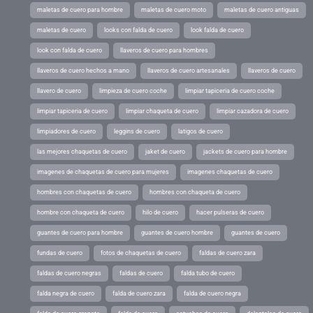
maletas de cuero para hombre
maletas de cuero moto
maletas de cuero antiguas
maletas de cuero
looks con falda de cuero
look falda de cuero
look con falda de cuero
llaveros de cuero para hombres
llaveros de cuero hechos a mano
llaveros de cuero artesanales
llaveros de cuero
llavero de cuero
limpieza de cuero coche
limpiar tapiceria de cuero coche
limpiar tapiceria de cuero
limpiar chaqueta de cuero
limpiar cazadora de cuero
limpiadores de cuero
leggins de cuero
latigos de cuero
las mejores chaquetas de cuero
jaket de cuero
jackets de cuero para hombre
imagenes de chaquetas de cuero para mujeres
imagenes chaquetas de cuero
hombres con chaquetas de cuero
hombres con chaqueta de cuero
hombre con chaqueta de cuero
hilo de cuero
hacer pulseras de cuero
guantes de cuero para hombre
guantes de cuero hombre
guantes de cuero
fundas de cuero
fotos de chaquetas de cuero
faldas de cuero zara
faldas de cuero negras
faldas de cuero
falda tubo de cuero
falda negra de cuero
falda de cuero zara
falda de cuero negra