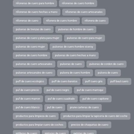
riñoneras de cuero para hombre
riñoneras de cuero hombre
riñoneras de cuero hechas a mano
riñoneras de cuero artesanales
riñoneras de cuero
riñonera de cuero hombre
riñonera de cuero
pulseras de trenzas de cuero
pulseras de hombre de cuero
pulseras de cuero y plata para mujer
pulseras de cuero para mujer
pulseras de cuero mujer
pulseras de cuero hombre viceroy
pulseras de cuero hombre
pulseras de cuero hechas a mano
pulseras de cuero artesanales
pulseras de cuero
pulseras de cordon de cuero
pulseras artesanales de cuero
pulsera de cuero hombre
pulsera de cuero
puff de cuero ecologico
puff de cuero baratos
puff cuero gris
puff baul cuero
puf de cuero precio
puf de cuero negro
puf de cuero marroqui
puf de cuero marron
puf de cuero cuadrado
puf de cuero capitone
puf de cuero blanco
puf de cuero
prune carteras de cuero
productos para limpieza de cuero
productos para limpiar la tapiceria de cuero del coche
productos para limpiar cuero de coches
precios de chaquetas de cuero
pitilleras de cuero
pinturas de cuero
pelotas de cuero