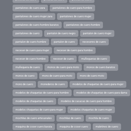
pantalones de cuero zara
pantalones de cuero para hombre
pantalones de cuero mujer zara
pantalones de cuero mujer
pantalones de cuero hombre baratos
pantalones de cuero hombre
pantalones de cuero
pantalon de cuero negro
pantalon de cuero mujer
pantalon de cuero hombre
pantalon de cuero
neceseres de cuero
neceser de cuero para mujer
neceser de cuero para hombre
neceser de cuero hombre
neceser de cuero
muñequeras de cuero
muñequera de cuero
monos de cuero para moto
monos de cuero baratos
monos de cuero
mono de cuero para moto
mono de cuero moto
mono de cuero
monederos de cuero
modelos de chaquetas de cuero para mujer
modelos de chaquetas de cuero para hombre
modelos de chaquetas de cuero para dama
modelos de chaquetas de cuero
modelos de casacas de cuero para hombre
modelos chaquetas de cuero para mujer
modelos chaquetas de cuero mujer
mochilas de cuero artesanales
mochilas de cuero
mochila de cuero
maquina de coser cuero barata
maquina de coser cuero
maletines de cuero