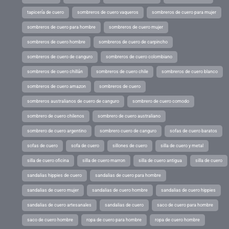
tapicería de cuero
sombreros de cuero vaqueros
sombreros de cuero para mujer
sombreros de cuero para hombre
sombreros de cuero mujer
sombreros de cuero hombre
sombreros de cuero de carpincho
sombreros de cuero de canguro
sombreros de cuero colombiano
sombreros de cuero chillán
sombreros de cuero chile
sombreros de cuero blanco
sombreros de cuero amazon
sombreros de cuero
sombreros australianos de cuero de canguro
sombrero de cuero comodo
sombrero de cuero chilenos
sombrero de cuero australiano
sombrero de cuero argentino
sombrero cuero de canguro
sofas de cuero baratos
sofas de cuero
sofa de cuero
sillones de cuero
silla de cuero y metal
silla de cuero oficina
silla de cuero marron
silla de cuero antigua
silla de cuero
sandalias hippies de cuero
sandalias de cuero para hombre
sandalias de cuero mujer
sandalias de cuero hombre
sandalias de cuero hippies
sandalias de cuero artesanales
sandalias de cuero
saco de cuero para hombre
saco de cuero hombre
ropa de cuero para hombre
ropa de cuero hombre