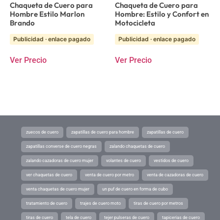
Chaqueta de Cuero para
Chaqueta de Cuero para
Hombre Estilo Marlon
Hombre: Estilo y Confort en
Brando
Motocicleta
Publicidad · enlace pagado
Publicidad · enlace pagado
Ver Precio
Ver Precio
zuecos de cuero
zapatillas de cuero para hombre
zapatillas de cuero
zapatillas converse de cuero negras
zalando chaquetas de cuero
zalando cazadoras de cuero mujer
volantes de cuero
vestidos de cuero
ver chaquetas de cuero
venta de cuero por metro
venta de cazadoras de cuero
venta chaquetas de cuero mujer
un puf de cuero en forma de cubo
tratamiento de cuero
trajes de cuero moto
tiras de cuero por metros
tiras de cuero
tela de cuero
tejer pulseras de cuero
tapicerias de cuero