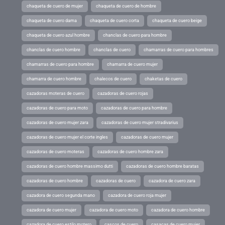
chaqueta de cuero de mujer
chaqueta de cuero de hombre
chaqueta de cuero dama
chaqueta de cuero corta
chaqueta de cuero beige
chaqueta de cuero azul hombre
chanclas de cuero para hombre
chanclas de cuero hombre
chanclas de cuero
chamarras de cuero para hombres
chamarras de cuero para hombre
chamarra de cuero mujer
chamarra de cuero hombre
chalecos de cuero
chaketas de cuero
cazadoras moteras de cuero
cazadoras de cuero rojas
cazadoras de cuero para moto
cazadoras de cuero para hombre
cazadoras de cuero mujer zara
cazadoras de cuero mujer stradivarius
cazadoras de cuero mujer el corte ingles
cazadoras de cuero mujer
cazadoras de cuero moteras
cazadoras de cuero hombre zara
cazadoras de cuero hombre massimo dutti
cazadoras de cuero hombre baratas
cazadoras de cuero hombre
cazadoras de cuero
cazadora de cuero zara
cazadora de cuero segunda mano
cazadora de cuero roja mujer
cazadora de cuero mujer
cazadora de cuero moto
cazadora de cuero hombre
cazadora de cuero estilo motero
cascos de cuero
casacas de cuero mujer