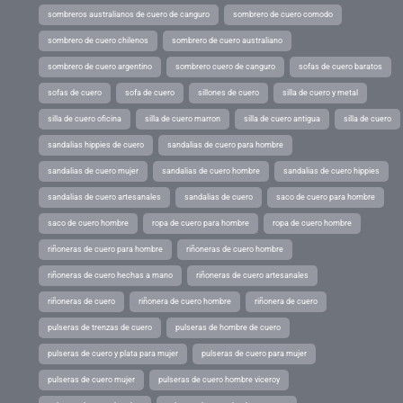
sombreros australianos de cuero de canguro
sombrero de cuero comodo
sombrero de cuero chilenos
sombrero de cuero australiano
sombrero de cuero argentino
sombrero cuero de canguro
sofas de cuero baratos
sofas de cuero
sofa de cuero
sillones de cuero
silla de cuero y metal
silla de cuero oficina
silla de cuero marron
silla de cuero antigua
silla de cuero
sandalias hippies de cuero
sandalias de cuero para hombre
sandalias de cuero mujer
sandalias de cuero hombre
sandalias de cuero hippies
sandalias de cuero artesanales
sandalias de cuero
saco de cuero para hombre
saco de cuero hombre
ropa de cuero para hombre
ropa de cuero hombre
riñoneras de cuero para hombre
riñoneras de cuero hombre
riñoneras de cuero hechas a mano
riñoneras de cuero artesanales
riñoneras de cuero
riñonera de cuero hombre
riñonera de cuero
pulseras de trenzas de cuero
pulseras de hombre de cuero
pulseras de cuero y plata para mujer
pulseras de cuero para mujer
pulseras de cuero mujer
pulseras de cuero hombre viceroy