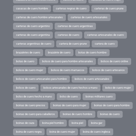
casacas de cuero hombre
carteras negras de cuero
carteras de cuero prune
carteras de cuero hombre artesanales
carteras de cuero artesanales
carteras de cuero argentino
carteras de cuero argentinas
carteras de cuero argentina
carteras de cuero
carteras artesanales de cuero
carteras argentinas de cuero
cartera de cuero prune
cartera de cuero
brazaletes de cuero
brazalete de cuero
botas de cuero hombre
botas de cuero
bolsos de cuero para hombre artesanales
bolsos de cuero online
bolsos de cuero mujer
bolsos de cuero marruecos
bolsos de cuero artesanos
bolsos de cuero artesanales para hombre
bolsos de cuero artesanales
bolsos de cuero
bolsos artesanales de cuero hechos a mano
bolso de cuero mujer
bolso de cuero hecho a mano
bolso de cuero
boinas militares cuero
boinas de cuero precios
boinas de cuero para mujer
boinas de cuero para hombre
boinas de cuero para caballeros
boinas de cuero hombre
boinas de cuero
boinas de caza
boina piel hombre
boina piel
boina gar
boina de cuero negra
boina de cuero mujer
boina de cuero inglesa