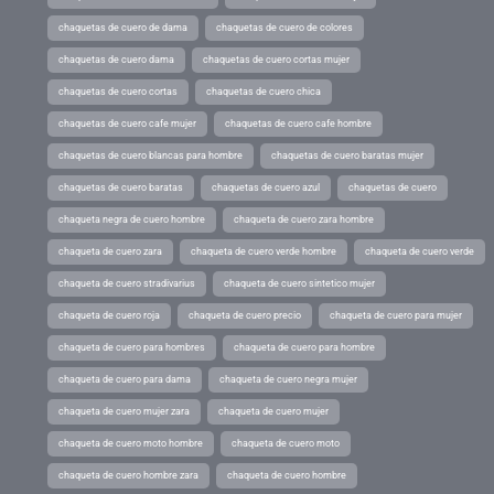
chaquetas de cuero de dama
chaquetas de cuero de colores
chaquetas de cuero dama
chaquetas de cuero cortas mujer
chaquetas de cuero cortas
chaquetas de cuero chica
chaquetas de cuero cafe mujer
chaquetas de cuero cafe hombre
chaquetas de cuero blancas para hombre
chaquetas de cuero baratas mujer
chaquetas de cuero baratas
chaquetas de cuero azul
chaquetas de cuero
chaqueta negra de cuero hombre
chaqueta de cuero zara hombre
chaqueta de cuero zara
chaqueta de cuero verde hombre
chaqueta de cuero verde
chaqueta de cuero stradivarius
chaqueta de cuero sintetico mujer
chaqueta de cuero roja
chaqueta de cuero precio
chaqueta de cuero para mujer
chaqueta de cuero para hombres
chaqueta de cuero para hombre
chaqueta de cuero para dama
chaqueta de cuero negra mujer
chaqueta de cuero mujer zara
chaqueta de cuero mujer
chaqueta de cuero moto hombre
chaqueta de cuero moto
chaqueta de cuero hombre zara
chaqueta de cuero hombre