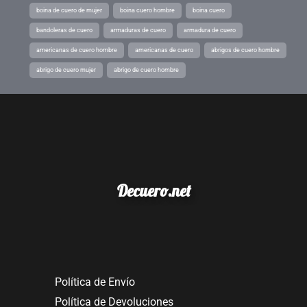
boina de cuero de mujer
boina cuero hombre
boina cuero
bandoleras de cuero
armaduras de cuero
armadura de cuero
americanas de cuero hombre
americanas de cuero
abrigos de cuero hombre
abrigo de cuero mujer
abrigo de cuero hombre
Decuero.net
Política de Envío
Política de Devoluciones