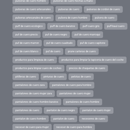
pulseras de cuero hombre
pulseras de cuero hechas a mano
pulseras de cuero artesanales
pulseras de cuero
pulseras de cordon de cuero
pulseras artesanales de cuero
pulsera de cuero hombre
pulsera de cuero
puff de cuero ecologico
puff de cuero baratos
puff cuero gris
puff baul cuero
puf de cuero precio
puf de cuero negro
puf de cuero marroqui
puf de cuero marron
puf de cuero cuadrado
puf de cuero capitone
puf de cuero blanco
puf de cuero
prune carteras de cuero
productos para limpieza de cuero
productos para limpiar la tapiceria de cuero del coche
productos para limpiar cuero de coches
precios de chaquetas de cuero
pitilleras de cuero
pinturas de cuero
pelotas de cuero
pantalones de cuero zara
pantalones de cuero para hombre
pantalones de cuero mujer zara
pantalones de cuero mujer
pantalones de cuero hombre baratos
pantalones de cuero hombre
pantalones de cuero
pantalon de cuero negro
pantalon de cuero mujer
pantalon de cuero hombre
pantalon de cuero
neceseres de cuero
neceser de cuero para mujer
neceser de cuero para hombre