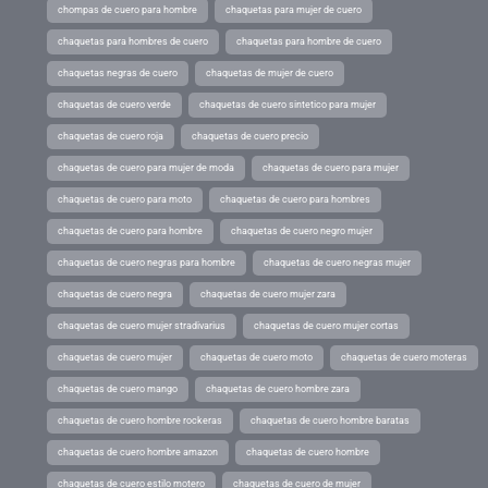
chompas de cuero para hombre
chaquetas para mujer de cuero
chaquetas para hombres de cuero
chaquetas para hombre de cuero
chaquetas negras de cuero
chaquetas de mujer de cuero
chaquetas de cuero verde
chaquetas de cuero sintetico para mujer
chaquetas de cuero roja
chaquetas de cuero precio
chaquetas de cuero para mujer de moda
chaquetas de cuero para mujer
chaquetas de cuero para moto
chaquetas de cuero para hombres
chaquetas de cuero para hombre
chaquetas de cuero negro mujer
chaquetas de cuero negras para hombre
chaquetas de cuero negras mujer
chaquetas de cuero negra
chaquetas de cuero mujer zara
chaquetas de cuero mujer stradivarius
chaquetas de cuero mujer cortas
chaquetas de cuero mujer
chaquetas de cuero moto
chaquetas de cuero moteras
chaquetas de cuero mango
chaquetas de cuero hombre zara
chaquetas de cuero hombre rockeras
chaquetas de cuero hombre baratas
chaquetas de cuero hombre amazon
chaquetas de cuero hombre
chaquetas de cuero estilo motero
chaquetas de cuero de mujer