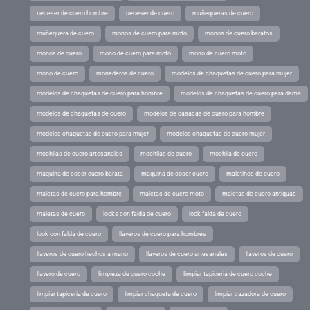
neceser de cuero hombre
neceser de cuero
muñequeras de cuero
muñequera de cuero
monos de cuero para moto
monos de cuero baratos
monos de cuero
mono de cuero para moto
mono de cuero moto
mono de cuero
monederos de cuero
modelos de chaquetas de cuero para mujer
modelos de chaquetas de cuero para hombre
modelos de chaquetas de cuero para dama
modelos de chaquetas de cuero
modelos de casacas de cuero para hombre
modelos chaquetas de cuero para mujer
modelos chaquetas de cuero mujer
mochilas de cuero artesanales
mochilas de cuero
mochila de cuero
maquina de coser cuero barata
maquina de coser cuero
maletines de cuero
maletas de cuero para hombre
maletas de cuero moto
maletas de cuero antiguas
maletas de cuero
looks con falda de cuero
look falda de cuero
look con falda de cuero
llaveros de cuero para hombres
llaveros de cuero hechos a mano
llaveros de cuero artesanales
llaveros de cuero
llavero de cuero
limpieza de cuero coche
limpiar tapiceria de cuero coche
limpiar tapiceria de cuero
limpiar chaqueta de cuero
limpiar cazadora de cuero