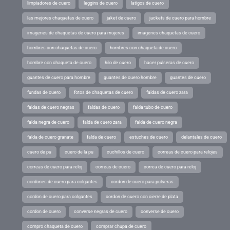
limpiadores de cuero
leggins de cuero
latigos de cuero
las mejores chaquetas de cuero
jaket de cuero
jackets de cuero para hombre
imagenes de chaquetas de cuero para mujeres
imagenes chaquetas de cuero
hombres con chaquetas de cuero
hombres con chaqueta de cuero
hombre con chaqueta de cuero
hilo de cuero
hacer pulseras de cuero
guantes de cuero para hombre
guantes de cuero hombre
guantes de cuero
fundas de cuero
fotos de chaquetas de cuero
faldas de cuero zara
faldas de cuero negras
faldas de cuero
falda tubo de cuero
falda negra de cuero
falda de cuero zara
falda de cuero negra
falda de cuero granate
falda de cuero
estuches de cuero
delantales de cuero
cuero de pu
cuero de la pu
cuchillos de cuero
correas de cuero para relojes
correas de cuero para reloj
correas de cuero
correa de cuero para reloj
cordones de cuero para colgantes
cordon de cuero para pulseras
cordon de cuero para colgantes
cordon de cuero con cierre de plata
cordon de cuero
converse negras de cuero
converse de cuero
compro chaqueta de cuero
comprar chupa de cuero