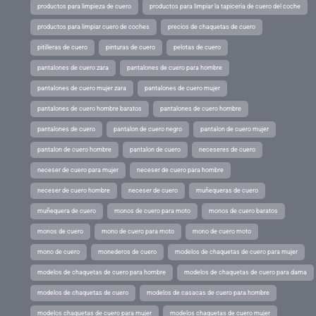
productos para limpieza de cuero
productos para limpiar la tapiceria de cuero del coche
productos para limpiar cuero de coches
precios de chaquetas de cuero
pitilleras de cuero
pinturas de cuero
pelotas de cuero
pantalones de cuero zara
pantalones de cuero para hombre
pantalones de cuero mujer zara
pantalones de cuero mujer
pantalones de cuero hombre baratos
pantalones de cuero hombre
pantalones de cuero
pantalon de cuero negro
pantalon de cuero mujer
pantalon de cuero hombre
pantalon de cuero
neceseres de cuero
neceser de cuero para mujer
neceser de cuero para hombre
neceser de cuero hombre
neceser de cuero
muñequeras de cuero
muñequera de cuero
monos de cuero para moto
monos de cuero baratos
monos de cuero
mono de cuero para moto
mono de cuero moto
mono de cuero
monederos de cuero
modelos de chaquetas de cuero para mujer
modelos de chaquetas de cuero para hombre
modelos de chaquetas de cuero para dama
modelos de chaquetas de cuero
modelos de casacas de cuero para hombre
modelos chaquetas de cuero para mujer
modelos chaquetas de cuero mujer