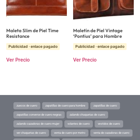
Maleta Slim de Piel Time
Maletín de Piel Vintage
Resistance
‘Pontius’ para Hombre
Publicidad · enlace pagado
Publicidad · enlace pagado
Ver Precio
Ver Precio
zuecos de cuero
zapatillas de cuero para hombre
zapatillas de cuero
zapatillas converse de cuero negras
zalando chaquetas de cuero
zalando cazadoras de cuero mujer
volantes de cuero
vestidos de cuero
ver chaquetas de cuero
venta de cuero por metro
venta de cazadoras de cuero