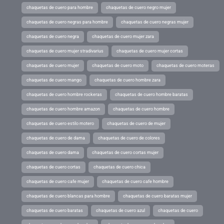
chaquetas de cuero para hombre
chaquetas de cuero negro mujer
chaquetas de cuero negras para hombre
chaquetas de cuero negras mujer
chaquetas de cuero negra
chaquetas de cuero mujer zara
chaquetas de cuero mujer stradivarius
chaquetas de cuero mujer cortas
chaquetas de cuero mujer
chaquetas de cuero moto
chaquetas de cuero moteras
chaquetas de cuero mango
chaquetas de cuero hombre zara
chaquetas de cuero hombre rockeras
chaquetas de cuero hombre baratas
chaquetas de cuero hombre amazon
chaquetas de cuero hombre
chaquetas de cuero estilo motero
chaquetas de cuero de mujer
chaquetas de cuero de dama
chaquetas de cuero de colores
chaquetas de cuero dama
chaquetas de cuero cortas mujer
chaquetas de cuero cortas
chaquetas de cuero chica
chaquetas de cuero cafe mujer
chaquetas de cuero cafe hombre
chaquetas de cuero blancas para hombre
chaquetas de cuero baratas mujer
chaquetas de cuero baratas
chaquetas de cuero azul
chaquetas de cuero