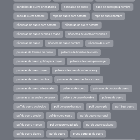
sandalias de cuero artesanales
sandalias de cuero
saco de cuero para hombre
saco de cuero hombre
ropa de cuero para hombre
ropa de cuero hombre
riñoneras de cuero para hombre
riñoneras de cuero hombre
riñoneras de cuero hechas a mano
riñoneras de cuero artesanales
riñoneras de cuero
riñonera de cuero hombre
riñonera de cuero
pulseras de trenzas de cuero
pulseras de hombre de cuero
pulseras de cuero y plata para mujer
pulseras de cuero para mujer
pulseras de cuero mujer
pulseras de cuero hombre viceroy
pulseras de cuero hombre
pulseras de cuero hechas a mano
pulseras de cuero artesanales
pulseras de cuero
pulseras de cordon de cuero
pulseras artesanales de cuero
pulsera de cuero hombre
pulsera de cuero
puff de cuero ecologico
puff de cuero baratos
puff cuero gris
puff baul cuero
puf de cuero precio
puf de cuero negro
puf de cuero marroqui
puf de cuero marron
puf de cuero cuadrado
puf de cuero capitone
puf de cuero blanco
puf de cuero
prune carteras de cuero