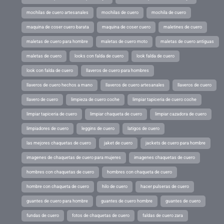
mochilas de cuero artesanales
mochilas de cuero
mochila de cuero
maquina de coser cuero barata
maquina de coser cuero
maletines de cuero
maletas de cuero para hombre
maletas de cuero moto
maletas de cuero antiguas
maletas de cuero
looks con falda de cuero
look falda de cuero
look con falda de cuero
llaveros de cuero para hombres
llaveros de cuero hechos a mano
llaveros de cuero artesanales
llaveros de cuero
llavero de cuero
limpieza de cuero coche
limpiar tapiceria de cuero coche
limpiar tapiceria de cuero
limpiar chaqueta de cuero
limpiar cazadora de cuero
limpiadores de cuero
leggins de cuero
latigos de cuero
las mejores chaquetas de cuero
jaket de cuero
jackets de cuero para hombre
imagenes de chaquetas de cuero para mujeres
imagenes chaquetas de cuero
hombres con chaquetas de cuero
hombres con chaqueta de cuero
hombre con chaqueta de cuero
hilo de cuero
hacer pulseras de cuero
guantes de cuero para hombre
guantes de cuero hombre
guantes de cuero
fundas de cuero
fotos de chaquetas de cuero
faldas de cuero zara