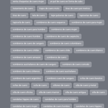
venta chaquetas de cuero mujer
un puf de cuero en forma de cubo
tratamiento de cuero
trajes de cuero moto
tiras de cuero por metros
tiras de cuero
tela de cuero
tejer pulseras de cuero
tapicerias de cuero
tapicería de cuero
sombreros de cuero vaqueros
sombreros de cuero para mujer
sombreros de cuero para hombre
sombreros de cuero mujer
sombreros de cuero hombre
sombreros de cuero de carpincho
sombreros de cuero de canguro
sombreros de cuero colombiano
sombreros de cuero chillán
sombreros de cuero chile
sombreros de cuero blanco
sombreros de cuero amazon
sombreros de cuero
sombreros australianos de cuero de canguro
sombrero de cuero comodo
sombrero de cuero chilenos
sombrero de cuero australiano
sombrero de cuero argentino
sombrero cuero de canguro
sofas de cuero baratos
sofas de cuero
sofa de cuero
sillones de cuero
silla de cuero y metal
silla de cuero oficina
silla de cuero marron
silla de cuero antigua
silla de cuero
sandalias hippies de cuero
sandalias de cuero para hombre
sandalias de cuero mujer
sandalias de cuero hombre
sandalias de cuero hippies