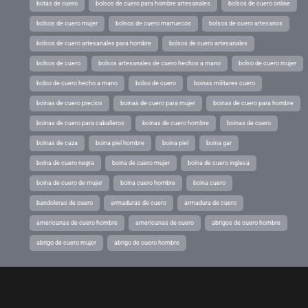
botas de cuero
bolsos de cuero para hombre artesanales
bolsos de cuero online
bolsos de cuero mujer
bolsos de cuero marruecos
bolsos de cuero artesanos
bolsos de cuero artesanales para hombre
bolsos de cuero artesanales
bolsos de cuero
bolsos artesanales de cuero hechos a mano
bolso de cuero mujer
bolso de cuero hecho a mano
bolso de cuero
boinas militares cuero
boinas de cuero precios
boinas de cuero para mujer
boinas de cuero para hombre
boinas de cuero para caballeros
boinas de cuero hombre
boinas de cuero
boinas de caza
boina piel hombre
boina piel
boina gar
boina de cuero negra
boina de cuero mujer
boina de cuero inglesa
boina de cuero de mujer
boina cuero hombre
boina cuero
bandoleras de cuero
armaduras de cuero
armadura de cuero
americanas de cuero hombre
americanas de cuero
abrigos de cuero hombre
abrigo de cuero mujer
abrigo de cuero hombre