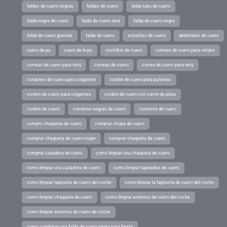
faldas de cuero negras
faldas de cuero
falda tubo de cuero
falda negra de cuero
falda de cuero zara
falda de cuero negra
falda de cuero granate
falda de cuero
estuches de cuero
delantales de cuero
cuero de pu
cuero de la pu
cuchillos de cuero
correas de cuero para relojes
correas de cuero para reloj
correas de cuero
correa de cuero para reloj
cordones de cuero para colgantes
cordon de cuero para pulseras
cordon de cuero para colgantes
cordon de cuero con cierre de plata
cordon de cuero
converse negras de cuero
converse de cuero
compro chaqueta de cuero
comprar chupa de cuero
comprar chaqueta de cuero mujer
comprar chaqueta de cuero
comprar cazadora de cuero
como limpiar una chaqueta de cuero
como limpiar una cazadora de cuero
como limpiar tapizados de cuero
como limpiar tapiceria de cuero del coche
como limpiar la tapiceria de cuero del coche
como limpiar chaqueta de cuero
como limpiar asientos de cuero del coche
como limpiar asientos de cuero de coche
como combinar una falda de cuero negra para fiesta