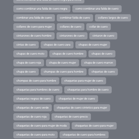
como combinar una falda de cuero negra
como combinar una falda de cuero
combinar una falda de cuero
combinar falda de cuero
collares largos de cuero
collares de cuero para mujer
collares de cuero
collar de cuero
cinturones de cuero hombre
cinturones de cuero
cinturon de cuero
cintas de cuero
chupas de cuero zara
chupas de cuero mujer
chupas de cuero moto
chupas de cuero hombre
chupas de cuero
chupa de cuero roja
chupa de cuero mujer
chupa de cuero marron
chupa de cuero
chumpas de cuero para hombre
chquetas de cuero
chompas de cuero para hombre
chaquetas para mujer de cuero
chaquetas para hombres de cuero
chaquetas para hombre de cuero
chaquetas negras de cuero
chaquetas de mujer de cuero
chaquetas de cuero verde
chaquetas de cuero sintetico para mujer
chaquetas de cuero roja
chaquetas de cuero precio
chaquetas de cuero para mujer de moda
chaquetas de cuero para mujer
chaquetas de cuero para moto
chaquetas de cuero para hombres