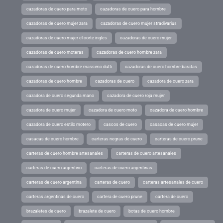
cazadoras de cuero para moto
cazadoras de cuero para hombre
cazadoras de cuero mujer zara
cazadoras de cuero mujer stradivarius
cazadoras de cuero mujer el corte ingles
cazadoras de cuero mujer
cazadoras de cuero moteras
cazadoras de cuero hombre zara
cazadoras de cuero hombre massimo dutti
cazadoras de cuero hombre baratas
cazadoras de cuero hombre
cazadoras de cuero
cazadora de cuero zara
cazadora de cuero segunda mano
cazadora de cuero roja mujer
cazadora de cuero mujer
cazadora de cuero moto
cazadora de cuero hombre
cazadora de cuero estilo motero
cascos de cuero
casacas de cuero mujer
casacas de cuero hombre
carteras negras de cuero
carteras de cuero prune
carteras de cuero hombre artesanales
carteras de cuero artesanales
carteras de cuero argentino
carteras de cuero argentinas
carteras de cuero argentina
carteras de cuero
carteras artesanales de cuero
carteras argentinas de cuero
cartera de cuero prune
cartera de cuero
brazaletes de cuero
brazalete de cuero
botas de cuero hombre