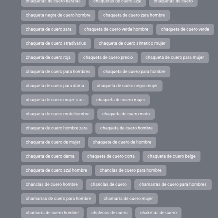
chaquetas de cuero baratas
chaquetas de cuero azul
chaquetas de cuero
chaqueta negra de cuero hombre
chaqueta de cuero zara hombre
chaqueta de cuero zara
chaqueta de cuero verde hombre
chaqueta de cuero verde
chaqueta de cuero stradivarius
chaqueta de cuero sintetico mujer
chaqueta de cuero roja
chaqueta de cuero precio
chaqueta de cuero para mujer
chaqueta de cuero para hombres
chaqueta de cuero para hombre
chaqueta de cuero para dama
chaqueta de cuero negra mujer
chaqueta de cuero mujer zara
chaqueta de cuero mujer
chaqueta de cuero moto hombre
chaqueta de cuero moto
chaqueta de cuero hombre zara
chaqueta de cuero hombre
chaqueta de cuero de mujer
chaqueta de cuero de hombre
chaqueta de cuero dama
chaqueta de cuero corta
chaqueta de cuero beige
chaqueta de cuero azul hombre
chanclas de cuero para hombre
chanclas de cuero hombre
chanclas de cuero
chamarras de cuero para hombres
chamarras de cuero para hombre
chamarra de cuero mujer
chamarra de cuero hombre
chalecos de cuero
chaketas de cuero