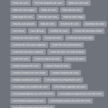
fundas de cuero
fotos de chaquetas de cuero
faldas de cuero zara
faldas de cuero negras
faldas de cuero
falda tubo de cuero
falda negra de cuero
falda de cuero zara
falda de cuero negra
falda de cuero granate
falda de cuero
estuches de cuero
delantales de cuero
cuero de pu
cuero de la pu
cuchillos de cuero
correas de cuero para relojes
correas de cuero para reloj
correas de cuero
correa de cuero para reloj
cordones de cuero para colgantes
cordon de cuero para pulseras
cordon de cuero para colgantes
cordon de cuero con cierre de plata
cordon de cuero
converse negras de cuero
converse de cuero
compro chaqueta de cuero
comprar chupa de cuero
comprar chaqueta de cuero mujer
comprar chaqueta de cuero
comprar cazadora de cuero
como limpiar una chaqueta de cuero
como limpiar una cazadora de cuero
como limpiar tapizados de cuero
como limpiar tapiceria de cuero del coche
como limpiar la tapiceria de cuero del coche
como limpiar chaqueta de cuero
como limpiar asientos de cuero del coche
como limpiar asientos de cuero de coche