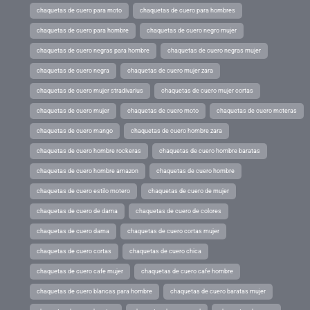
chaquetas de cuero para moto
chaquetas de cuero para hombres
chaquetas de cuero para hombre
chaquetas de cuero negro mujer
chaquetas de cuero negras para hombre
chaquetas de cuero negras mujer
chaquetas de cuero negra
chaquetas de cuero mujer zara
chaquetas de cuero mujer stradivarius
chaquetas de cuero mujer cortas
chaquetas de cuero mujer
chaquetas de cuero moto
chaquetas de cuero moteras
chaquetas de cuero mango
chaquetas de cuero hombre zara
chaquetas de cuero hombre rockeras
chaquetas de cuero hombre baratas
chaquetas de cuero hombre amazon
chaquetas de cuero hombre
chaquetas de cuero estilo motero
chaquetas de cuero de mujer
chaquetas de cuero de dama
chaquetas de cuero de colores
chaquetas de cuero dama
chaquetas de cuero cortas mujer
chaquetas de cuero cortas
chaquetas de cuero chica
chaquetas de cuero cafe mujer
chaquetas de cuero cafe hombre
chaquetas de cuero blancas para hombre
chaquetas de cuero baratas mujer