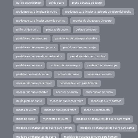
puf de cuero blanco
puf de cuero
prune carteras de cuero
productos para limpieza de cuero
productos para limpiar la tapiceria de cuero del coche
productos para limpiar cuero de coches
precios de chaquetas de cuero
pitilleras de cuero
pinturas de cuero
pelotas de cuero
pantalones de cuero zara
pantalones de cuero para hombre
pantalones de cuero mujer zara
pantalones de cuero mujer
pantalones de cuero hombre baratos
pantalones de cuero hombre
pantalones de cuero
pantalon de cuero negro
pantalon de cuero mujer
pantalon de cuero hombre
pantalon de cuero
neceseres de cuero
neceser de cuero para mujer
neceser de cuero para hombre
neceser de cuero hombre
neceser de cuero
muñequeras de cuero
muñequera de cuero
monos de cuero para moto
monos de cuero baratos
monos de cuero
mono de cuero para moto
mono de cuero moto
mono de cuero
monederos de cuero
modelos de chaquetas de cuero para mujer
modelos de chaquetas de cuero para hombre
modelos de chaquetas de cuero para dama
modelos de chaquetas de cuero
modelos de casacas de cuero para hombre