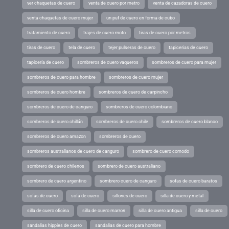
ver chaquetas de cuero
venta de cuero por metro
venta de cazadoras de cuero
venta chaquetas de cuero mujer
un puf de cuero en forma de cubo
tratamiento de cuero
trajes de cuero moto
tiras de cuero por metros
tiras de cuero
tela de cuero
tejer pulseras de cuero
tapicerias de cuero
tapicería de cuero
sombreros de cuero vaqueros
sombreros de cuero para mujer
sombreros de cuero para hombre
sombreros de cuero mujer
sombreros de cuero hombre
sombreros de cuero de carpincho
sombreros de cuero de canguro
sombreros de cuero colombiano
sombreros de cuero chillán
sombreros de cuero chile
sombreros de cuero blanco
sombreros de cuero amazon
sombreros de cuero
sombreros australianos de cuero de canguro
sombrero de cuero comodo
sombrero de cuero chilenos
sombrero de cuero australiano
sombrero de cuero argentino
sombrero cuero de canguro
sofas de cuero baratos
sofas de cuero
sofa de cuero
sillones de cuero
silla de cuero y metal
silla de cuero oficina
silla de cuero marron
silla de cuero antigua
silla de cuero
sandalias hippies de cuero
sandalias de cuero para hombre