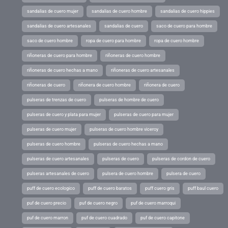
sandalias de cuero mujer
sandalias de cuero hombre
sandalias de cuero hippies
sandalias de cuero artesanales
sandalias de cuero
saco de cuero para hombre
saco de cuero hombre
ropa de cuero para hombre
ropa de cuero hombre
riñoneras de cuero para hombre
riñoneras de cuero hombre
riñoneras de cuero hechas a mano
riñoneras de cuero artesanales
riñoneras de cuero
riñonera de cuero hombre
riñonera de cuero
pulseras de trenzas de cuero
pulseras de hombre de cuero
pulseras de cuero y plata para mujer
pulseras de cuero para mujer
pulseras de cuero mujer
pulseras de cuero hombre viceroy
pulseras de cuero hombre
pulseras de cuero hechas a mano
pulseras de cuero artesanales
pulseras de cuero
pulseras de cordon de cuero
pulseras artesanales de cuero
pulsera de cuero hombre
pulsera de cuero
puff de cuero ecologico
puff de cuero baratos
puff cuero gris
puff baul cuero
puf de cuero precio
puf de cuero negro
puf de cuero marroqui
puf de cuero marron
puf de cuero cuadrado
puf de cuero capitone