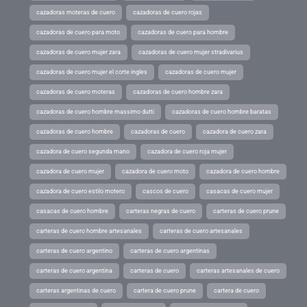
cazadoras moteras de cuero
cazadoras de cuero rojas
cazadoras de cuero para moto
cazadoras de cuero para hombre
cazadoras de cuero mujer zara
cazadoras de cuero mujer stradivarius
cazadoras de cuero mujer el corte ingles
cazadoras de cuero mujer
cazadoras de cuero moteras
cazadoras de cuero hombre zara
cazadoras de cuero hombre massimo dutti
cazadoras de cuero hombre baratas
cazadoras de cuero hombre
cazadoras de cuero
cazadora de cuero zara
cazadora de cuero segunda mano
cazadora de cuero roja mujer
cazadora de cuero mujer
cazadora de cuero moto
cazadora de cuero hombre
cazadora de cuero estilo motero
cascos de cuero
casacas de cuero mujer
casacas de cuero hombre
carteras negras de cuero
carteras de cuero prune
carteras de cuero hombre artesanales
carteras de cuero artesanales
carteras de cuero argentino
carteras de cuero argentinas
carteras de cuero argentina
carteras de cuero
carteras artesanales de cuero
carteras argentinas de cuero
cartera de cuero prune
cartera de cuero