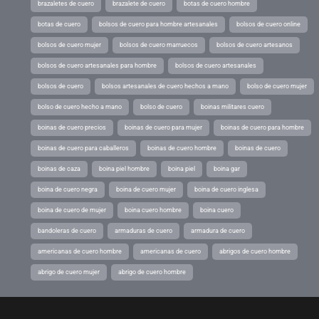
brazaletes de cuero
brazalete de cuero
botas de cuero hombre
botas de cuero
bolsos de cuero para hombre artesanales
bolsos de cuero online
bolsos de cuero mujer
bolsos de cuero marruecos
bolsos de cuero artesanos
bolsos de cuero artesanales para hombre
bolsos de cuero artesanales
bolsos de cuero
bolsos artesanales de cuero hechos a mano
bolso de cuero mujer
bolso de cuero hecho a mano
bolso de cuero
boinas militares cuero
boinas de cuero precios
boinas de cuero para mujer
boinas de cuero para hombre
boinas de cuero para caballeros
boinas de cuero hombre
boinas de cuero
boinas de caza
boina piel hombre
boina piel
boina gar
boina de cuero negra
boina de cuero mujer
boina de cuero inglesa
boina de cuero de mujer
boina cuero hombre
boina cuero
bandoleras de cuero
armaduras de cuero
armadura de cuero
americanas de cuero hombre
americanas de cuero
abrigos de cuero hombre
abrigo de cuero mujer
abrigo de cuero hombre