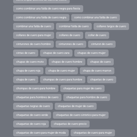
como combinar una falda de cuero negra para fiesta
como combinar una falda de cuero negra
como combinar una falda de cuero
combinar una falda de cuero
combinar falda de cuero
collares largos de cuero
collares de cuero para mujer
collares de cuero
collar de cuero
cinturones de cuero hombre
cinturones de cuero
cinturon de cuero
cintas de cuero
chupas de cuero zara
chupas de cuero mujer
chupas de cuero moto
chupas de cuero hombre
chupas de cuero
chupa de cuero roja
chupa de cuero mujer
chupa de cuero marron
chupa de cuero
chumpas de cuero para hombre
chquetas de cuero
chompas de cuero para hombre
chaquetas para mujer de cuero
chaquetas para hombres de cuero
chaquetas para hombre de cuero
chaquetas negras de cuero
chaquetas de mujer de cuero
chaquetas de cuero verde
chaquetas de cuero sintetico para mujer
chaquetas de cuero roja
chaquetas de cuero precio
chaquetas de cuero para mujer de moda
chaquetas de cuero para mujer