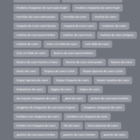
modelos chaquetas de cuero para mujer
modelos chaquetas de cuero mujer
mochilas de cuero artesanales
mochilas de cuero
mochila de cuero
maquina de coser cuero barata
maquina de coser cuero
maletines de cuero
maletas de cuero para hombre
maletas de cuero moto
maletas de cuero antiguas
maletas de cuero
looks con falda de cuero
look falda de cuero
look con falda de cuero
llaveros de cuero para hombres
llaveros de cuero hechos a mano
llaveros de cuero artesanales
llaveros de cuero
llavero de cuero
limpieza de cuero coche
limpiar tapiceria de cuero coche
limpiar tapiceria de cuero
limpiar chaqueta de cuero
limpiar cazadora de cuero
limpiadores de cuero
leggins de cuero
latigos de cuero
las mejores chaquetas de cuero
jaket de cuero
jackets de cuero para hombre
imagenes de chaquetas de cuero para mujeres
imagenes chaquetas de cuero
hombres con chaquetas de cuero
hombres con chaqueta de cuero
hombre con chaqueta de cuero
hilo de cuero
hacer pulseras de cuero
guantes de cuero para hombre
guantes de cuero hombre
guantes de cuero