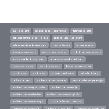
zuecos de cuero
zapatillas de cuero para hombre
zapatillas de cuero
zapatillas converse de cuero negras
zalando chaquetas de cuero
zalando cazadoras de cuero mujer
volantes de cuero
vestidos de cuero
ver chaquetas de cuero
venta de cuero por metro
venta de cazadoras de cuero
venta chaquetas de cuero mujer
un puf de cuero en forma de cubo
tratamiento de cuero
trajes de cuero moto
tiras de cuero por metros
tiras de cuero
tela de cuero
tejer pulseras de cuero
tapicerias de cuero
tapicería de cuero
sombreros de cuero vaqueros
sombreros de cuero para mujer
sombreros de cuero para hombre
sombreros de cuero mujer
sombreros de cuero hombre
sombreros de cuero de carpincho
sombreros de cuero de canguro
sombreros de cuero colombiano
sombreros de cuero chillán
sombreros de cuero chile
sombreros de cuero blanco