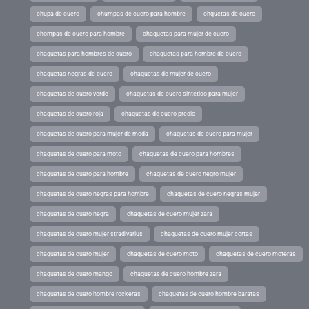
chupa de cuero
chumpas de cuero para hombre
chquetas de cuero
chompas de cuero para hombre
chaquetas para mujer de cuero
chaquetas para hombres de cuero
chaquetas para hombre de cuero
chaquetas negras de cuero
chaquetas de mujer de cuero
chaquetas de cuero verde
chaquetas de cuero sintetico para mujer
chaquetas de cuero roja
chaquetas de cuero precio
chaquetas de cuero para mujer de moda
chaquetas de cuero para mujer
chaquetas de cuero para moto
chaquetas de cuero para hombres
chaquetas de cuero para hombre
chaquetas de cuero negro mujer
chaquetas de cuero negras para hombre
chaquetas de cuero negras mujer
chaquetas de cuero negra
chaquetas de cuero mujer zara
chaquetas de cuero mujer stradivarius
chaquetas de cuero mujer cortas
chaquetas de cuero mujer
chaquetas de cuero moto
chaquetas de cuero moteras
chaquetas de cuero mango
chaquetas de cuero hombre zara
chaquetas de cuero hombre rockeras
chaquetas de cuero hombre baratas