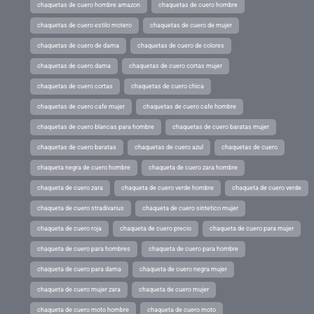
chaquetas de cuero hombre amazon
chaquetas de cuero hombre
chaquetas de cuero estilo motero
chaquetas de cuero de mujer
chaquetas de cuero de dama
chaquetas de cuero de colores
chaquetas de cuero dama
chaquetas de cuero cortas mujer
chaquetas de cuero cortas
chaquetas de cuero chica
chaquetas de cuero cafe mujer
chaquetas de cuero cafe hombre
chaquetas de cuero blancas para hombre
chaquetas de cuero baratas mujer
chaquetas de cuero baratas
chaquetas de cuero azul
chaquetas de cuero
chaqueta negra de cuero hombre
chaqueta de cuero zara hombre
chaqueta de cuero zara
chaqueta de cuero verde hombre
chaqueta de cuero verde
chaqueta de cuero stradivarius
chaqueta de cuero sintetico mujer
chaqueta de cuero roja
chaqueta de cuero precio
chaqueta de cuero para mujer
chaqueta de cuero para hombres
chaqueta de cuero para hombre
chaqueta de cuero para dama
chaqueta de cuero negra mujer
chaqueta de cuero mujer zara
chaqueta de cuero mujer
chaqueta de cuero moto hombre
chaqueta de cuero moto