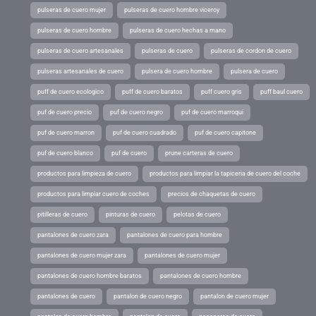
pulseras de cuero mujer
pulseras de cuero hombre viceroy
pulseras de cuero hombre
pulseras de cuero hechas a mano
pulseras de cuero artesanales
pulseras de cuero
pulseras de cordon de cuero
pulseras artesanales de cuero
pulsera de cuero hombre
pulsera de cuero
puff de cuero ecologico
puff de cuero baratos
puff cuero gris
puff baul cuero
puf de cuero precio
puf de cuero negro
puf de cuero marroqui
puf de cuero marron
puf de cuero cuadrado
puf de cuero capitone
puf de cuero blanco
puf de cuero
prune carteras de cuero
productos para limpieza de cuero
productos para limpiar la tapiceria de cuero del coche
productos para limpiar cuero de coches
precios de chaquetas de cuero
pitilleras de cuero
pinturas de cuero
pelotas de cuero
pantalones de cuero zara
pantalones de cuero para hombre
pantalones de cuero mujer zara
pantalones de cuero mujer
pantalones de cuero hombre baratos
pantalones de cuero hombre
pantalones de cuero
pantalon de cuero negro
pantalon de cuero mujer