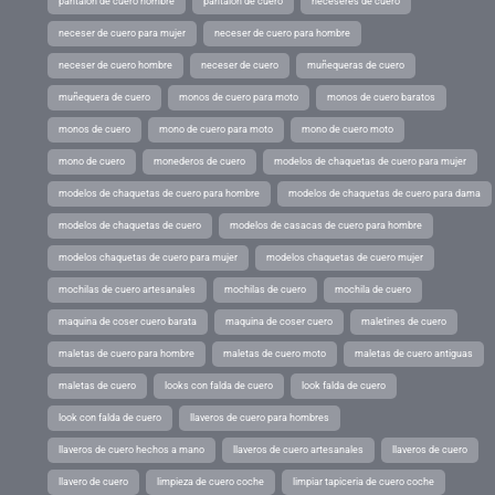
pantalon de cuero hombre
pantalon de cuero
neceseres de cuero
neceser de cuero para mujer
neceser de cuero para hombre
neceser de cuero hombre
neceser de cuero
muñequeras de cuero
muñequera de cuero
monos de cuero para moto
monos de cuero baratos
monos de cuero
mono de cuero para moto
mono de cuero moto
mono de cuero
monederos de cuero
modelos de chaquetas de cuero para mujer
modelos de chaquetas de cuero para hombre
modelos de chaquetas de cuero para dama
modelos de chaquetas de cuero
modelos de casacas de cuero para hombre
modelos chaquetas de cuero para mujer
modelos chaquetas de cuero mujer
mochilas de cuero artesanales
mochilas de cuero
mochila de cuero
maquina de coser cuero barata
maquina de coser cuero
maletines de cuero
maletas de cuero para hombre
maletas de cuero moto
maletas de cuero antiguas
maletas de cuero
looks con falda de cuero
look falda de cuero
look con falda de cuero
llaveros de cuero para hombres
llaveros de cuero hechos a mano
llaveros de cuero artesanales
llaveros de cuero
llavero de cuero
limpieza de cuero coche
limpiar tapiceria de cuero coche