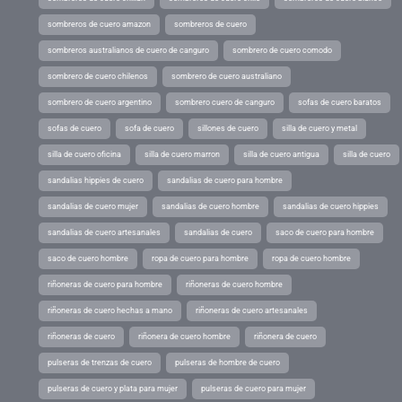
sombreros de cuero amazon
sombreros de cuero
sombreros australianos de cuero de canguro
sombrero de cuero comodo
sombrero de cuero chilenos
sombrero de cuero australiano
sombrero de cuero argentino
sombrero cuero de canguro
sofas de cuero baratos
sofas de cuero
sofa de cuero
sillones de cuero
silla de cuero y metal
silla de cuero oficina
silla de cuero marron
silla de cuero antigua
silla de cuero
sandalias hippies de cuero
sandalias de cuero para hombre
sandalias de cuero mujer
sandalias de cuero hombre
sandalias de cuero hippies
sandalias de cuero artesanales
sandalias de cuero
saco de cuero para hombre
saco de cuero hombre
ropa de cuero para hombre
ropa de cuero hombre
riñoneras de cuero para hombre
riñoneras de cuero hombre
riñoneras de cuero hechas a mano
riñoneras de cuero artesanales
riñoneras de cuero
riñonera de cuero hombre
riñonera de cuero
pulseras de trenzas de cuero
pulseras de hombre de cuero
pulseras de cuero y plata para mujer
pulseras de cuero para mujer