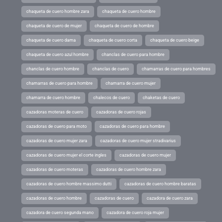
chaqueta de cuero hombre zara
chaqueta de cuero hombre
chaqueta de cuero de mujer
chaqueta de cuero de hombre
chaqueta de cuero dama
chaqueta de cuero corta
chaqueta de cuero beige
chaqueta de cuero azul hombre
chanclas de cuero para hombre
chanclas de cuero hombre
chanclas de cuero
chamarras de cuero para hombres
chamarras de cuero para hombre
chamarra de cuero mujer
chamarra de cuero hombre
chalecos de cuero
chaketas de cuero
cazadoras moteras de cuero
cazadoras de cuero rojas
cazadoras de cuero para moto
cazadoras de cuero para hombre
cazadoras de cuero mujer zara
cazadoras de cuero mujer stradivarius
cazadoras de cuero mujer el corte ingles
cazadoras de cuero mujer
cazadoras de cuero moteras
cazadoras de cuero hombre zara
cazadoras de cuero hombre massimo dutti
cazadoras de cuero hombre baratas
cazadoras de cuero hombre
cazadoras de cuero
cazadora de cuero zara
cazadora de cuero segunda mano
cazadora de cuero roja mujer