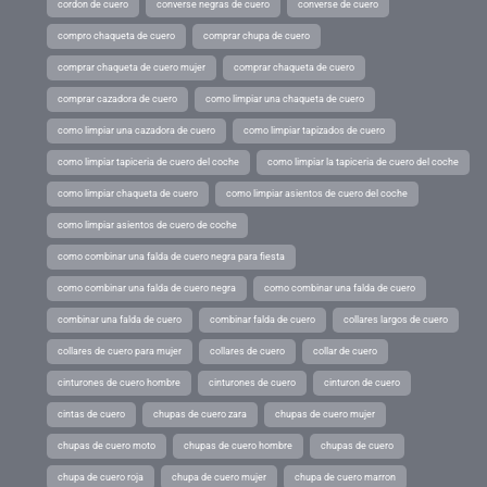
cordon de cuero
converse negras de cuero
converse de cuero
compro chaqueta de cuero
comprar chupa de cuero
comprar chaqueta de cuero mujer
comprar chaqueta de cuero
comprar cazadora de cuero
como limpiar una chaqueta de cuero
como limpiar una cazadora de cuero
como limpiar tapizados de cuero
como limpiar tapiceria de cuero del coche
como limpiar la tapiceria de cuero del coche
como limpiar chaqueta de cuero
como limpiar asientos de cuero del coche
como limpiar asientos de cuero de coche
como combinar una falda de cuero negra para fiesta
como combinar una falda de cuero negra
como combinar una falda de cuero
combinar una falda de cuero
combinar falda de cuero
collares largos de cuero
collares de cuero para mujer
collares de cuero
collar de cuero
cinturones de cuero hombre
cinturones de cuero
cinturon de cuero
cintas de cuero
chupas de cuero zara
chupas de cuero mujer
chupas de cuero moto
chupas de cuero hombre
chupas de cuero
chupa de cuero roja
chupa de cuero mujer
chupa de cuero marron