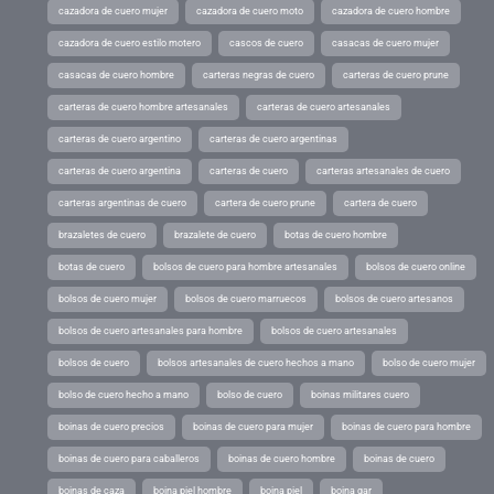
cazadora de cuero mujer
cazadora de cuero moto
cazadora de cuero hombre
cazadora de cuero estilo motero
cascos de cuero
casacas de cuero mujer
casacas de cuero hombre
carteras negras de cuero
carteras de cuero prune
carteras de cuero hombre artesanales
carteras de cuero artesanales
carteras de cuero argentino
carteras de cuero argentinas
carteras de cuero argentina
carteras de cuero
carteras artesanales de cuero
carteras argentinas de cuero
cartera de cuero prune
cartera de cuero
brazaletes de cuero
brazalete de cuero
botas de cuero hombre
botas de cuero
bolsos de cuero para hombre artesanales
bolsos de cuero online
bolsos de cuero mujer
bolsos de cuero marruecos
bolsos de cuero artesanos
bolsos de cuero artesanales para hombre
bolsos de cuero artesanales
bolsos de cuero
bolsos artesanales de cuero hechos a mano
bolso de cuero mujer
bolso de cuero hecho a mano
bolso de cuero
boinas militares cuero
boinas de cuero precios
boinas de cuero para mujer
boinas de cuero para hombre
boinas de cuero para caballeros
boinas de cuero hombre
boinas de cuero
boinas de caza
boina piel hombre
boina piel
boina gar