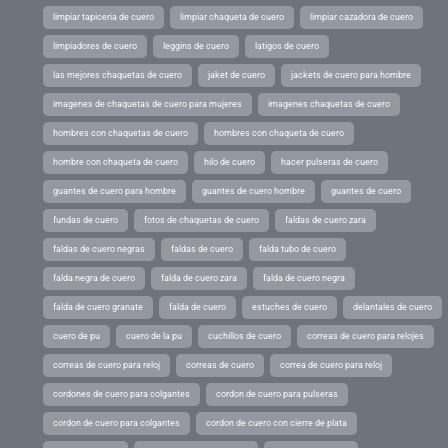
limpiar tapiceria de cuero
limpiar chaqueta de cuero
limpiar cazadora de cuero
limpiadores de cuero
leggins de cuero
latigos de cuero
las mejores chaquetas de cuero
jaket de cuero
jackets de cuero para hombre
imagenes de chaquetas de cuero para mujeres
imagenes chaquetas de cuero
hombres con chaquetas de cuero
hombres con chaqueta de cuero
hombre con chaqueta de cuero
hilo de cuero
hacer pulseras de cuero
guantes de cuero para hombre
guantes de cuero hombre
guantes de cuero
fundas de cuero
fotos de chaquetas de cuero
faldas de cuero zara
faldas de cuero negras
faldas de cuero
falda tubo de cuero
falda negra de cuero
falda de cuero zara
falda de cuero negra
falda de cuero granate
falda de cuero
estuches de cuero
delantales de cuero
cuero de pu
cuero de la pu
cuchillos de cuero
correas de cuero para relojes
correas de cuero para reloj
correas de cuero
correa de cuero para reloj
cordones de cuero para colgantes
cordon de cuero para pulseras
cordon de cuero para colgantes
cordon de cuero con cierre de plata