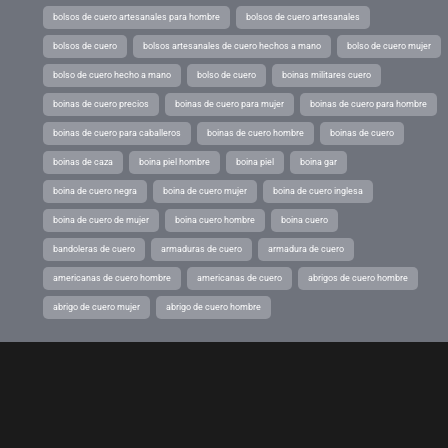
bolsos de cuero artesanales para hombre
bolsos de cuero artesanales
bolsos de cuero
bolsos artesanales de cuero hechos a mano
bolso de cuero mujer
bolso de cuero hecho a mano
bolso de cuero
boinas militares cuero
boinas de cuero precios
boinas de cuero para mujer
boinas de cuero para hombre
boinas de cuero para caballeros
boinas de cuero hombre
boinas de cuero
boinas de caza
boina piel hombre
boina piel
boina gar
boina de cuero negra
boina de cuero mujer
boina de cuero inglesa
boina de cuero de mujer
boina cuero hombre
boina cuero
bandoleras de cuero
armaduras de cuero
armadura de cuero
americanas de cuero hombre
americanas de cuero
abrigos de cuero hombre
abrigo de cuero mujer
abrigo de cuero hombre