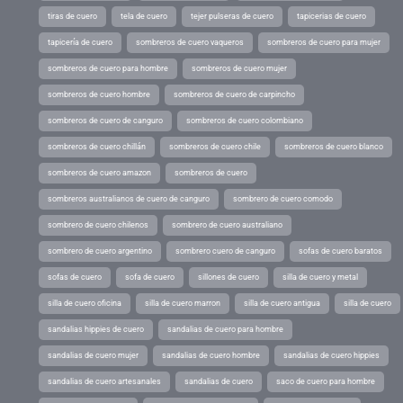
tiras de cuero
tela de cuero
tejer pulseras de cuero
tapicerias de cuero
tapicería de cuero
sombreros de cuero vaqueros
sombreros de cuero para mujer
sombreros de cuero para hombre
sombreros de cuero mujer
sombreros de cuero hombre
sombreros de cuero de carpincho
sombreros de cuero de canguro
sombreros de cuero colombiano
sombreros de cuero chillán
sombreros de cuero chile
sombreros de cuero blanco
sombreros de cuero amazon
sombreros de cuero
sombreros australianos de cuero de canguro
sombrero de cuero comodo
sombrero de cuero chilenos
sombrero de cuero australiano
sombrero de cuero argentino
sombrero cuero de canguro
sofas de cuero baratos
sofas de cuero
sofa de cuero
sillones de cuero
silla de cuero y metal
silla de cuero oficina
silla de cuero marron
silla de cuero antigua
silla de cuero
sandalias hippies de cuero
sandalias de cuero para hombre
sandalias de cuero mujer
sandalias de cuero hombre
sandalias de cuero hippies
sandalias de cuero artesanales
sandalias de cuero
saco de cuero para hombre