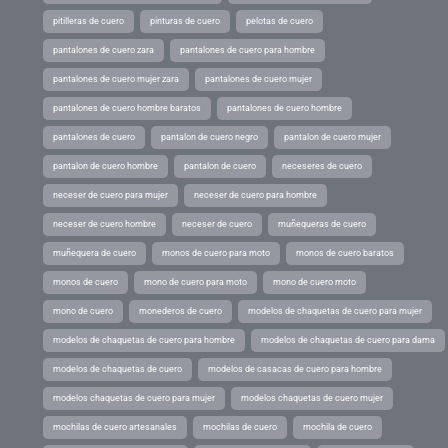
pitilleras de cuero
pinturas de cuero
pelotas de cuero
pantalones de cuero zara
pantalones de cuero para hombre
pantalones de cuero mujer zara
pantalones de cuero mujer
pantalones de cuero hombre baratos
pantalones de cuero hombre
pantalones de cuero
pantalon de cuero negro
pantalon de cuero mujer
pantalon de cuero hombre
pantalon de cuero
neceseres de cuero
neceser de cuero para mujer
neceser de cuero para hombre
neceser de cuero hombre
neceser de cuero
muñequeras de cuero
muñequera de cuero
monos de cuero para moto
monos de cuero baratos
monos de cuero
mono de cuero para moto
mono de cuero moto
mono de cuero
monederos de cuero
modelos de chaquetas de cuero para mujer
modelos de chaquetas de cuero para hombre
modelos de chaquetas de cuero para dama
modelos de chaquetas de cuero
modelos de casacas de cuero para hombre
modelos chaquetas de cuero para mujer
modelos chaquetas de cuero mujer
mochilas de cuero artesanales
mochilas de cuero
mochila de cuero