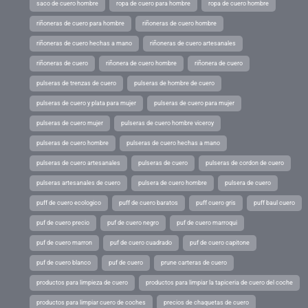
saco de cuero hombre
ropa de cuero para hombre
ropa de cuero hombre
riñoneras de cuero para hombre
riñoneras de cuero hombre
riñoneras de cuero hechas a mano
riñoneras de cuero artesanales
riñoneras de cuero
riñonera de cuero hombre
riñonera de cuero
pulseras de trenzas de cuero
pulseras de hombre de cuero
pulseras de cuero y plata para mujer
pulseras de cuero para mujer
pulseras de cuero mujer
pulseras de cuero hombre viceroy
pulseras de cuero hombre
pulseras de cuero hechas a mano
pulseras de cuero artesanales
pulseras de cuero
pulseras de cordon de cuero
pulseras artesanales de cuero
pulsera de cuero hombre
pulsera de cuero
puff de cuero ecologico
puff de cuero baratos
puff cuero gris
puff baul cuero
puf de cuero precio
puf de cuero negro
puf de cuero marroqui
puf de cuero marron
puf de cuero cuadrado
puf de cuero capitone
puf de cuero blanco
puf de cuero
prune carteras de cuero
productos para limpieza de cuero
productos para limpiar la tapiceria de cuero del coche
productos para limpiar cuero de coches
precios de chaquetas de cuero