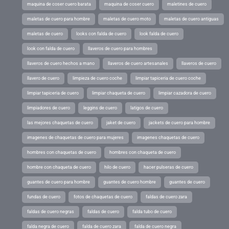
maquina de coser cuero barata
maquina de coser cuero
maletines de cuero
maletas de cuero para hombre
maletas de cuero moto
maletas de cuero antiguas
maletas de cuero
looks con falda de cuero
look falda de cuero
look con falda de cuero
llaveros de cuero para hombres
llaveros de cuero hechos a mano
llaveros de cuero artesanales
llaveros de cuero
llavero de cuero
limpieza de cuero coche
limpiar tapiceria de cuero coche
limpiar tapiceria de cuero
limpiar chaqueta de cuero
limpiar cazadora de cuero
limpiadores de cuero
leggins de cuero
latigos de cuero
las mejores chaquetas de cuero
jaket de cuero
jackets de cuero para hombre
imagenes de chaquetas de cuero para mujeres
imagenes chaquetas de cuero
hombres con chaquetas de cuero
hombres con chaqueta de cuero
hombre con chaqueta de cuero
hilo de cuero
hacer pulseras de cuero
guantes de cuero para hombre
guantes de cuero hombre
guantes de cuero
fundas de cuero
fotos de chaquetas de cuero
faldas de cuero zara
faldas de cuero negras
faldas de cuero
falda tubo de cuero
falda negra de cuero
falda de cuero zara
falda de cuero negra