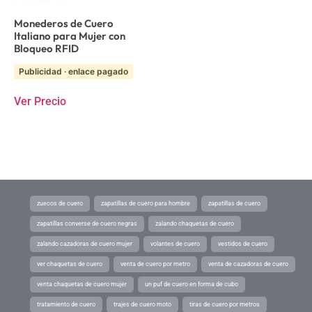
Monederos de Cuero
Italiano para Mujer con
Bloqueo RFID
Publicidad · enlace pagado
Ver Precio
zuecos de cuero
zapatillas de cuero para hombre
zapatillas de cuero
zapatillas converse de cuero negras
zalando chaquetas de cuero
zalando cazadoras de cuero mujer
volantes de cuero
vestidos de cuero
ver chaquetas de cuero
venta de cuero por metro
venta de cazadoras de cuero
venta chaquetas de cuero mujer
un puf de cuero en forma de cubo
tratamiento de cuero
trajes de cuero moto
tiras de cuero por metros