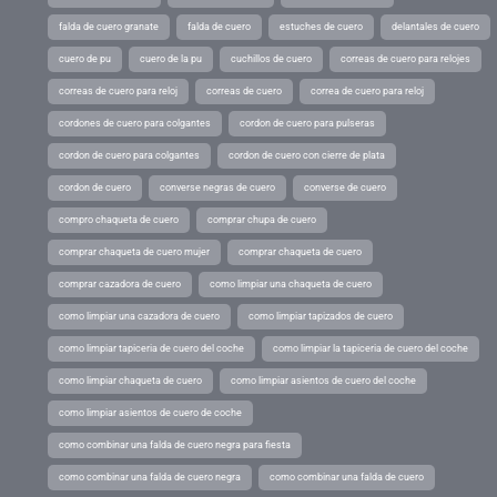
falda de cuero granate
falda de cuero
estuches de cuero
delantales de cuero
cuero de pu
cuero de la pu
cuchillos de cuero
correas de cuero para relojes
correas de cuero para reloj
correas de cuero
correa de cuero para reloj
cordones de cuero para colgantes
cordon de cuero para pulseras
cordon de cuero para colgantes
cordon de cuero con cierre de plata
cordon de cuero
converse negras de cuero
converse de cuero
compro chaqueta de cuero
comprar chupa de cuero
comprar chaqueta de cuero mujer
comprar chaqueta de cuero
comprar cazadora de cuero
como limpiar una chaqueta de cuero
como limpiar una cazadora de cuero
como limpiar tapizados de cuero
como limpiar tapiceria de cuero del coche
como limpiar la tapiceria de cuero del coche
como limpiar chaqueta de cuero
como limpiar asientos de cuero del coche
como limpiar asientos de cuero de coche
como combinar una falda de cuero negra para fiesta
como combinar una falda de cuero negra
como combinar una falda de cuero