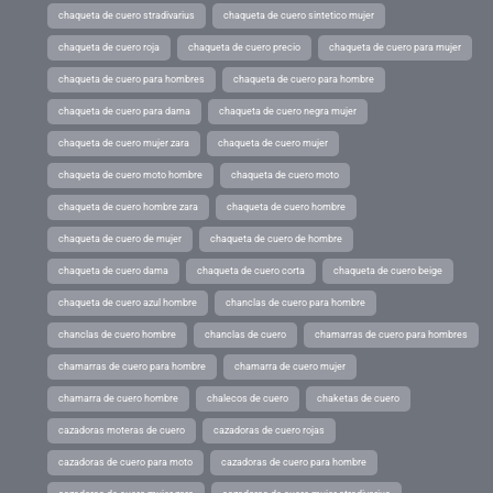
chaqueta de cuero stradivarius
chaqueta de cuero sintetico mujer
chaqueta de cuero roja
chaqueta de cuero precio
chaqueta de cuero para mujer
chaqueta de cuero para hombres
chaqueta de cuero para hombre
chaqueta de cuero para dama
chaqueta de cuero negra mujer
chaqueta de cuero mujer zara
chaqueta de cuero mujer
chaqueta de cuero moto hombre
chaqueta de cuero moto
chaqueta de cuero hombre zara
chaqueta de cuero hombre
chaqueta de cuero de mujer
chaqueta de cuero de hombre
chaqueta de cuero dama
chaqueta de cuero corta
chaqueta de cuero beige
chaqueta de cuero azul hombre
chanclas de cuero para hombre
chanclas de cuero hombre
chanclas de cuero
chamarras de cuero para hombres
chamarras de cuero para hombre
chamarra de cuero mujer
chamarra de cuero hombre
chalecos de cuero
chaketas de cuero
cazadoras moteras de cuero
cazadoras de cuero rojas
cazadoras de cuero para moto
cazadoras de cuero para hombre