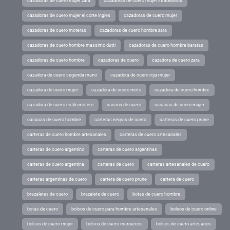
cazadoras de cuero mujer zara
cazadoras de cuero mujer stradivarius
cazadoras de cuero mujer el corte ingles
cazadoras de cuero mujer
cazadoras de cuero moteras
cazadoras de cuero hombre zara
cazadoras de cuero hombre massimo dutti
cazadoras de cuero hombre baratas
cazadoras de cuero hombre
cazadoras de cuero
cazadora de cuero zara
cazadora de cuero segunda mano
cazadora de cuero roja mujer
cazadora de cuero mujer
cazadora de cuero moto
cazadora de cuero hombre
cazadora de cuero estilo motero
cascos de cuero
casacas de cuero mujer
casacas de cuero hombre
carteras negras de cuero
carteras de cuero prune
carteras de cuero hombre artesanales
carteras de cuero artesanales
carteras de cuero argentino
carteras de cuero argentinas
carteras de cuero argentina
carteras de cuero
carteras artesanales de cuero
carteras argentinas de cuero
cartera de cuero prune
cartera de cuero
brazaletes de cuero
brazalete de cuero
botas de cuero hombre
botas de cuero
bolsos de cuero para hombre artesanales
bolsos de cuero online
bolsos de cuero mujer
bolsos de cuero marruecos
bolsos de cuero artesanos