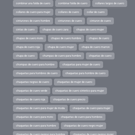
combinar una falda de cuero
combinar falda de cuero
collares largos de cuero
collares de cuero para mujer
collares de cuero
collar de cuero
cinturones de cuero hombre
cinturones de cuero
cinturon de cuero
cintas de cuero
chupas de cuero zara
chupas de cuero mujer
chupas de cuero moto
chupas de cuero hombre
chupas de cuero
chupa de cuero roja
chupa de cuero mujer
chupa de cuero marron
chupa de cuero
chumpas de cuero para hombre
chquetas de cuero
chompas de cuero para hombre
chaquetas para mujer de cuero
chaquetas para hombres de cuero
chaquetas para hombre de cuero
chaquetas negras de cuero
chaquetas de mujer de cuero
chaquetas de cuero verde
chaquetas de cuero sintetico para mujer
chaquetas de cuero roja
chaquetas de cuero precio
chaquetas de cuero para mujer de moda
chaquetas de cuero para mujer
chaquetas de cuero para moto
chaquetas de cuero para hombres
chaquetas de cuero para hombre
chaquetas de cuero negro mujer
chaquetas de cuero negras para hombre
chaquetas de cuero negras mujer