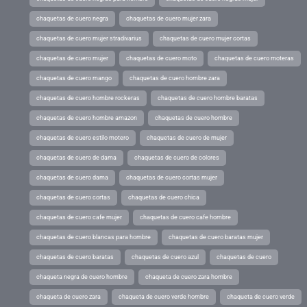
chaquetas de cuero negra
chaquetas de cuero mujer zara
chaquetas de cuero mujer stradivarius
chaquetas de cuero mujer cortas
chaquetas de cuero mujer
chaquetas de cuero moto
chaquetas de cuero moteras
chaquetas de cuero mango
chaquetas de cuero hombre zara
chaquetas de cuero hombre rockeras
chaquetas de cuero hombre baratas
chaquetas de cuero hombre amazon
chaquetas de cuero hombre
chaquetas de cuero estilo motero
chaquetas de cuero de mujer
chaquetas de cuero de dama
chaquetas de cuero de colores
chaquetas de cuero dama
chaquetas de cuero cortas mujer
chaquetas de cuero cortas
chaquetas de cuero chica
chaquetas de cuero cafe mujer
chaquetas de cuero cafe hombre
chaquetas de cuero blancas para hombre
chaquetas de cuero baratas mujer
chaquetas de cuero baratas
chaquetas de cuero azul
chaquetas de cuero
chaqueta negra de cuero hombre
chaqueta de cuero zara hombre
chaqueta de cuero zara
chaqueta de cuero verde hombre
chaqueta de cuero verde