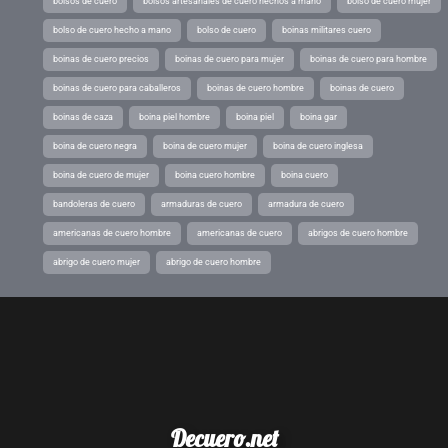
bolsos de cuero
bolsos artesanales de cuero hechos a mano
bolso de cuero mujer
bolso de cuero hecho a mano
bolso de cuero
boinas militares cuero
boinas de cuero precios
boinas de cuero para mujer
boinas de cuero para hombre
boinas de cuero para caballeros
boinas de cuero hombre
boinas de cuero
boinas de caza
boina piel hombre
boina piel
boina gar
boina de cuero negra
boina de cuero mujer
boina de cuero inglesa
boina de cuero de mujer
boina cuero hombre
boina cuero
bandoleras de cuero
armaduras de cuero
armadura de cuero
americanas de cuero hombre
americanas de cuero
abrigos de cuero hombre
abrigo de cuero mujer
abrigo de cuero hombre
Decuero.net