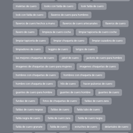
maletas de cuero
looks con falda de cuero
look falda de cuero
look con falda de cuero
llaveros de cuero para hombres
llaveros de cuero hechos a mano
llaveros de cuero artesanales
llaveros de cuero
llavero de cuero
limpieza de cuero coche
limpiar tapiceria de cuero coche
limpiar tapiceria de cuero
limpiar chaqueta de cuero
limpiar cazadora de cuero
limpiadores de cuero
leggins de cuero
latigos de cuero
las mejores chaquetas de cuero
jaket de cuero
jackets de cuero para hombre
imagenes de chaquetas de cuero para mujeres
imagenes chaquetas de cuero
hombres con chaquetas de cuero
hombres con chaqueta de cuero
hombre con chaqueta de cuero
hilo de cuero
hacer pulseras de cuero
guantes de cuero para hombre
guantes de cuero hombre
guantes de cuero
fundas de cuero
fotos de chaquetas de cuero
faldas de cuero zara
faldas de cuero negras
faldas de cuero
falda tubo de cuero
falda negra de cuero
falda de cuero zara
falda de cuero negra
falda de cuero granate
falda de cuero
estuches de cuero
delantales de cuero