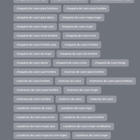
chaqueta de cuero para hombres
chaqueta de cuero para hombre
chaqueta de cuero para dama
chaqueta de cuero negra mujer
chaqueta de cuero mujer zara
chaqueta de cuero mujer
chaqueta de cuero moto hombre
chaqueta de cuero moto
chaqueta de cuero hombre zara
chaqueta de cuero hombre
chaqueta de cuero de mujer
chaqueta de cuero de hombre
chaqueta de cuero dama
chaqueta de cuero corta
chaqueta de cuero beige
chaqueta de cuero azul hombre
chanclas de cuero para hombre
chanclas de cuero hombre
chanclas de cuero
chamarras de cuero para hombres
chamarras de cuero para hombre
chamarra de cuero mujer
chamarra de cuero hombre
chalecos de cuero
chaketas de cuero
cazadoras moteras de cuero
cazadoras de cuero rojas
cazadoras de cuero para moto
cazadoras de cuero para hombre
cazadoras de cuero mujer zara
cazadoras de cuero mujer stradivarius
cazadoras de cuero mujer el corte ingles
cazadoras de cuero mujer