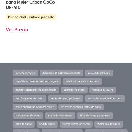
para Mujer Urban GoCo
UR-410
Publicidad · enlace pagado
Ver Precio
zuecos de cuero
zapatillas de cuero para hombre
zapatillas de cuero
zapatillas converse de cuero negras
zalando chaquetas de cuero
zalando cazadoras de cuero mujer
volantes de cuero
vestidos de cuero
ver chaquetas de cuero
venta de cuero por metro
venta de cazadoras de cuero
venta chaquetas de cuero mujer
un puf de cuero en forma de cubo
tratamiento de cuero
trajes de cuero moto
tiras de cuero por metros
tiras de cuero
tela de cuero
tejer pulseras de cuero
tapicerias de cuero