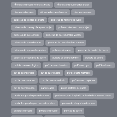
riñoneras de cuero hechas a mano
riñoneras de cuero artesanales
riñoneras de cuero
riñonera de cuero hombre
riñonera de cuero
pulseras de trenzas de cuero
pulseras de hombre de cuero
pulseras de cuero y plata para mujer
pulseras de cuero para mujer
pulseras de cuero mujer
pulseras de cuero hombre viceroy
pulseras de cuero hombre
pulseras de cuero hechas a mano
pulseras de cuero artesanales
pulseras de cuero
pulseras de cordon de cuero
pulseras artesanales de cuero
pulsera de cuero hombre
pulsera de cuero
puff de cuero ecologico
puff de cuero baratos
puff cuero gris
puff baul cuero
puf de cuero precio
puf de cuero negro
puf de cuero marroqui
puf de cuero marron
puf de cuero cuadrado
puf de cuero capitone
puf de cuero blanco
puf de cuero
prune carteras de cuero
productos para limpieza de cuero
productos para limpiar la tapiceria de cuero del coche
productos para limpiar cuero de coches
precios de chaquetas de cuero
pitilleras de cuero
pinturas de cuero
pelotas de cuero