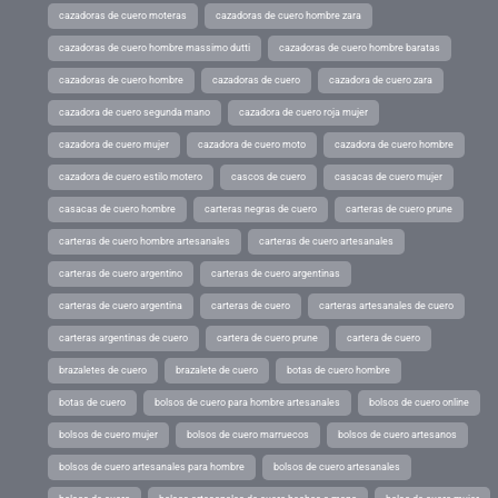
cazadoras de cuero moteras
cazadoras de cuero hombre zara
cazadoras de cuero hombre massimo dutti
cazadoras de cuero hombre baratas
cazadoras de cuero hombre
cazadoras de cuero
cazadora de cuero zara
cazadora de cuero segunda mano
cazadora de cuero roja mujer
cazadora de cuero mujer
cazadora de cuero moto
cazadora de cuero hombre
cazadora de cuero estilo motero
cascos de cuero
casacas de cuero mujer
casacas de cuero hombre
carteras negras de cuero
carteras de cuero prune
carteras de cuero hombre artesanales
carteras de cuero artesanales
carteras de cuero argentino
carteras de cuero argentinas
carteras de cuero argentina
carteras de cuero
carteras artesanales de cuero
carteras argentinas de cuero
cartera de cuero prune
cartera de cuero
brazaletes de cuero
brazalete de cuero
botas de cuero hombre
botas de cuero
bolsos de cuero para hombre artesanales
bolsos de cuero online
bolsos de cuero mujer
bolsos de cuero marruecos
bolsos de cuero artesanos
bolsos de cuero artesanales para hombre
bolsos de cuero artesanales