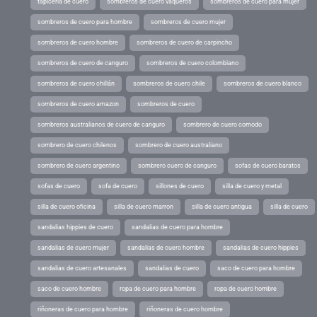
tapicería de cuero
sombreros de cuero vaqueros
sombreros de cuero para mujer
sombreros de cuero para hombre
sombreros de cuero mujer
sombreros de cuero hombre
sombreros de cuero de carpincho
sombreros de cuero de canguro
sombreros de cuero colombiano
sombreros de cuero chillán
sombreros de cuero chile
sombreros de cuero blanco
sombreros de cuero amazon
sombreros de cuero
sombreros australianos de cuero de canguro
sombrero de cuero comodo
sombrero de cuero chilenos
sombrero de cuero australiano
sombrero de cuero argentino
sombrero cuero de canguro
sofas de cuero baratos
sofas de cuero
sofa de cuero
sillones de cuero
silla de cuero y metal
silla de cuero oficina
silla de cuero marron
silla de cuero antigua
silla de cuero
sandalias hippies de cuero
sandalias de cuero para hombre
sandalias de cuero mujer
sandalias de cuero hombre
sandalias de cuero hippies
sandalias de cuero artesanales
sandalias de cuero
saco de cuero para hombre
saco de cuero hombre
ropa de cuero para hombre
ropa de cuero hombre
riñoneras de cuero para hombre
riñoneras de cuero hombre