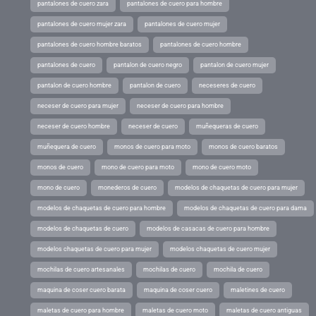
pantalones de cuero zara
pantalones de cuero para hombre
pantalones de cuero mujer zara
pantalones de cuero mujer
pantalones de cuero hombre baratos
pantalones de cuero hombre
pantalones de cuero
pantalon de cuero negro
pantalon de cuero mujer
pantalon de cuero hombre
pantalon de cuero
neceseres de cuero
neceser de cuero para mujer
neceser de cuero para hombre
neceser de cuero hombre
neceser de cuero
muñequeras de cuero
muñequera de cuero
monos de cuero para moto
monos de cuero baratos
monos de cuero
mono de cuero para moto
mono de cuero moto
mono de cuero
monederos de cuero
modelos de chaquetas de cuero para mujer
modelos de chaquetas de cuero para hombre
modelos de chaquetas de cuero para dama
modelos de chaquetas de cuero
modelos de casacas de cuero para hombre
modelos chaquetas de cuero para mujer
modelos chaquetas de cuero mujer
mochilas de cuero artesanales
mochilas de cuero
mochila de cuero
maquina de coser cuero barata
maquina de coser cuero
maletines de cuero
maletas de cuero para hombre
maletas de cuero moto
maletas de cuero antiguas