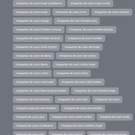
chaquetas de cuero mujer stradivarius
chaquetas de cuero mujer cortas
chaquetas de cuero mujer
chaquetas de cuero moto
chaquetas de cuero moteras
chaquetas de cuero mango
chaquetas de cuero hombre zara
chaquetas de cuero hombre rockeras
chaquetas de cuero hombre baratas
chaquetas de cuero hombre amazon
chaquetas de cuero hombre
chaquetas de cuero estilo motero
chaquetas de cuero de mujer
chaquetas de cuero de dama
chaquetas de cuero de colores
chaquetas de cuero dama
chaquetas de cuero cortas mujer
chaquetas de cuero cortas
chaquetas de cuero chica
chaquetas de cuero cafe mujer
chaquetas de cuero cafe hombre
chaquetas de cuero blancas para hombre
chaquetas de cuero baratas mujer
chaquetas de cuero baratas
chaquetas de cuero azul
chaquetas de cuero
chaqueta negra de cuero hombre
chaqueta de cuero zara hombre
chaqueta de cuero zara
chaqueta de cuero verde hombre
chaqueta de cuero verde
chaqueta de cuero stradivarius
chaqueta de cuero sintetico mujer
chaqueta de cuero roja
chaqueta de cuero precio
chaqueta de cuero para mujer