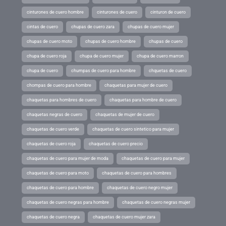
cinturones de cuero hombre
cinturones de cuero
cinturon de cuero
cintas de cuero
chupas de cuero zara
chupas de cuero mujer
chupas de cuero moto
chupas de cuero hombre
chupas de cuero
chupa de cuero roja
chupa de cuero mujer
chupa de cuero marron
chupa de cuero
chumpas de cuero para hombre
chquetas de cuero
chompas de cuero para hombre
chaquetas para mujer de cuero
chaquetas para hombres de cuero
chaquetas para hombre de cuero
chaquetas negras de cuero
chaquetas de mujer de cuero
chaquetas de cuero verde
chaquetas de cuero sintetico para mujer
chaquetas de cuero roja
chaquetas de cuero precio
chaquetas de cuero para mujer de moda
chaquetas de cuero para mujer
chaquetas de cuero para moto
chaquetas de cuero para hombres
chaquetas de cuero para hombre
chaquetas de cuero negro mujer
chaquetas de cuero negras para hombre
chaquetas de cuero negras mujer
chaquetas de cuero negra
chaquetas de cuero mujer zara