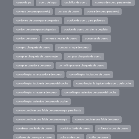
cuero de pu
cuero de la pu
cuchillos de cuero
correas de cuero para relojes
correas de cuero para reloj
correas de cuero
correa de cuero para reloj
cordones de cuero para colgantes
cordon de cuero para pulseras
cordon de cuero para colgantes
cordon de cuero con cierre de plata
cordon de cuero
converse negras de cuero
converse de cuero
compro chaqueta de cuero
comprar chupa de cuero
comprar chaqueta de cuero mujer
comprar chaqueta de cuero
comprar cazadora de cuero
como limpiar una chaqueta de cuero
como limpiar una cazadora de cuero
como limpiar tapizados de cuero
como limpiar tapiceria de cuero del coche
como limpiar la tapiceria de cuero del coche
como limpiar chaqueta de cuero
como limpiar asientos de cuero del coche
como limpiar asientos de cuero de coche
como combinar una falda de cuero negra para fiesta
como combinar una falda de cuero negra
como combinar una falda de cuero
combinar una falda de cuero
combinar falda de cuero
collares largos de cuero
collares de cuero para mujer
collares de cuero
collar de cuero