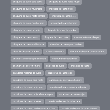
chaqueta de cuero para dama
chaqueta de cuero negra mujer
chaqueta de cuero mujer zara
chaqueta de cuero mujer
chaqueta de cuero moto hombre
chaqueta de cuero moto
chaqueta de cuero hombre zara
chaqueta de cuero hombre
chaqueta de cuero de mujer
chaqueta de cuero de hombre
chaqueta de cuero dama
chaqueta de cuero corta
chaqueta de cuero beige
chaqueta de cuero azul hombre
chanclas de cuero para hombre
chanclas de cuero hombre
chanclas de cuero
chamarras de cuero para hombres
chamarras de cuero para hombre
chamarra de cuero mujer
chamarra de cuero hombre
chalecos de cuero
chaketas de cuero
cazadoras moteras de cuero
cazadoras de cuero rojas
cazadoras de cuero para moto
cazadoras de cuero para hombre
cazadoras de cuero mujer zara
cazadoras de cuero mujer stradivarius
cazadoras de cuero mujer el corte ingles
cazadoras de cuero mujer
cazadoras de cuero moteras
cazadoras de cuero hombre zara
cazadoras de cuero hombre massimo dutti
cazadoras de cuero hombre baratas