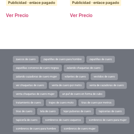
Publicidad · enlace pagado
Publicidad · enlace pagado
Ver Precio
Ver Precio
zuecos de cuero
zapatillas de cuero para hombre
zapatillas de cuero
zapatillas converse de cuero negras
zalando chaquetas de cuero
zalando cazadoras de cuero mujer
volantes de cuero
vestidos de cuero
ver chaquetas de cuero
venta de cuero por metro
venta de cazadoras de cuero
venta chaquetas de cuero mujer
un puf de cuero en forma de cubo
tratamiento de cuero
trajes de cuero moto
tiras de cuero por metros
tiras de cuero
tela de cuero
tejer pulseras de cuero
tapicerias de cuero
tapicería de cuero
sombreros de cuero vaqueros
sombreros de cuero para mujer
sombreros de cuero para hombre
sombreros de cuero mujer