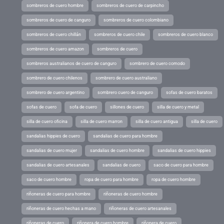
sombreros de cuero hombre
sombreros de cuero de carpincho
sombreros de cuero de canguro
sombreros de cuero colombiano
sombreros de cuero chillán
sombreros de cuero chile
sombreros de cuero blanco
sombreros de cuero amazon
sombreros de cuero
sombreros australianos de cuero de canguro
sombrero de cuero comodo
sombrero de cuero chilenos
sombrero de cuero australiano
sombrero de cuero argentino
sombrero cuero de canguro
sofas de cuero baratos
sofas de cuero
sofa de cuero
sillones de cuero
silla de cuero y metal
silla de cuero oficina
silla de cuero marron
silla de cuero antigua
silla de cuero
sandalias hippies de cuero
sandalias de cuero para hombre
sandalias de cuero mujer
sandalias de cuero hombre
sandalias de cuero hippies
sandalias de cuero artesanales
sandalias de cuero
saco de cuero para hombre
saco de cuero hombre
ropa de cuero para hombre
ropa de cuero hombre
riñoneras de cuero para hombre
riñoneras de cuero hombre
riñoneras de cuero hechas a mano
riñoneras de cuero artesanales
riñoneras de cuero
riñonera de cuero hombre
riñonera de cuero