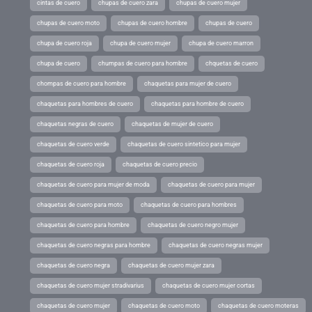
cintas de cuero
chupas de cuero zara
chupas de cuero mujer
chupas de cuero moto
chupas de cuero hombre
chupas de cuero
chupa de cuero roja
chupa de cuero mujer
chupa de cuero marron
chupa de cuero
chumpas de cuero para hombre
chquetas de cuero
chompas de cuero para hombre
chaquetas para mujer de cuero
chaquetas para hombres de cuero
chaquetas para hombre de cuero
chaquetas negras de cuero
chaquetas de mujer de cuero
chaquetas de cuero verde
chaquetas de cuero sintetico para mujer
chaquetas de cuero roja
chaquetas de cuero precio
chaquetas de cuero para mujer de moda
chaquetas de cuero para mujer
chaquetas de cuero para moto
chaquetas de cuero para hombres
chaquetas de cuero para hombre
chaquetas de cuero negro mujer
chaquetas de cuero negras para hombre
chaquetas de cuero negras mujer
chaquetas de cuero negra
chaquetas de cuero mujer zara
chaquetas de cuero mujer stradivarius
chaquetas de cuero mujer cortas
chaquetas de cuero mujer
chaquetas de cuero moto
chaquetas de cuero moteras