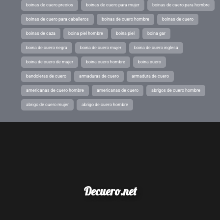
boinas de cuero precios
boinas de cuero para mujer
boinas de cuero para hombre
boinas de cuero para caballeros
boinas de cuero hombre
boinas de cuero
boinas de caza
boina piel hombre
boina piel
boina gar
boina de cuero negra
boina de cuero mujer
boina de cuero inglesa
boina de cuero de mujer
boina cuero hombre
boina cuero
bandoleras de cuero
armaduras de cuero
armadura de cuero
americanas de cuero hombre
americanas de cuero
abrigos de cuero hombre
abrigo de cuero mujer
abrigo de cuero hombre
Decuero.net