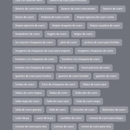
look con falda de cuero
llaveros de cuero para hombres
llaveros de cuero hechos a mano
llaveros de cuero artesanales
llaveros de cuero
llavero de cuero
limpieza de cuero coche
limpiar tapiceria de cuero coche
limpiar tapiceria de cuero
limpiar chaqueta de cuero
limpiar cazadora de cuero
limpiadores de cuero
leggins de cuero
latigos de cuero
las mejores chaquetas de cuero
jaket de cuero
jackets de cuero para hombre
imagenes de chaquetas de cuero para mujeres
imagenes chaquetas de cuero
hombres con chaquetas de cuero
hombres con chaqueta de cuero
hombre con chaqueta de cuero
hilo de cuero
hacer pulseras de cuero
guantes de cuero para hombre
guantes de cuero hombre
guantes de cuero
fundas de cuero
fotos de chaquetas de cuero
faldas de cuero zara
faldas de cuero negras
faldas de cuero
falda tubo de cuero
falda negra de cuero
falda de cuero zara
falda de cuero negra
falda de cuero granate
falda de cuero
estuches de cuero
delantales de cuero
cuero de pu
cuero de la pu
cuchillos de cuero
correas de cuero para relojes
correas de cuero para reloj
correas de cuero
correa de cuero para reloj