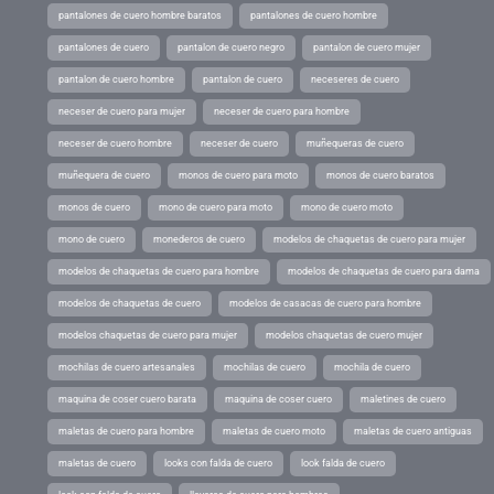
pantalones de cuero hombre baratos
pantalones de cuero hombre
pantalones de cuero
pantalon de cuero negro
pantalon de cuero mujer
pantalon de cuero hombre
pantalon de cuero
neceseres de cuero
neceser de cuero para mujer
neceser de cuero para hombre
neceser de cuero hombre
neceser de cuero
muñequeras de cuero
muñequera de cuero
monos de cuero para moto
monos de cuero baratos
monos de cuero
mono de cuero para moto
mono de cuero moto
mono de cuero
monederos de cuero
modelos de chaquetas de cuero para mujer
modelos de chaquetas de cuero para hombre
modelos de chaquetas de cuero para dama
modelos de chaquetas de cuero
modelos de casacas de cuero para hombre
modelos chaquetas de cuero para mujer
modelos chaquetas de cuero mujer
mochilas de cuero artesanales
mochilas de cuero
mochila de cuero
maquina de coser cuero barata
maquina de coser cuero
maletines de cuero
maletas de cuero para hombre
maletas de cuero moto
maletas de cuero antiguas
maletas de cuero
looks con falda de cuero
look falda de cuero