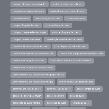
cordones de cuero para colgantes
cordon de cuero para pulseras
cordon de cuero para colgantes
cordon de cuero con cierre de plata
cordon de cuero
converse negras de cuero
converse de cuero
compro chaqueta de cuero
comprar chupa de cuero
comprar chaqueta de cuero mujer
comprar chaqueta de cuero
comprar cazadora de cuero
como limpiar una chaqueta de cuero
como limpiar una cazadora de cuero
como limpiar tapizados de cuero
como limpiar tapiceria de cuero del coche
como limpiar la tapiceria de cuero del coche
como limpiar chaqueta de cuero
como limpiar asientos de cuero del coche
como limpiar asientos de cuero de coche
como combinar una falda de cuero negra para fiesta
como combinar una falda de cuero negra
como combinar una falda de cuero
combinar una falda de cuero
combinar falda de cuero
collares largos de cuero
collares de cuero para mujer
collares de cuero
collar de cuero
cinturones de cuero hombre
cinturones de cuero
cinturon de cuero