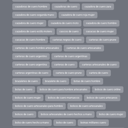
cazadoras de cuero hombre
cazadoras de cuero
cazadora de cuero zara
cazadora de cuero segunda mano
cazadora de cuero roja mujer
cazadora de cuero mujer
cazadora de cuero moto
cazadora de cuero hombre
cazadora de cuero estilo motero
cascos de cuero
casacas de cuero mujer
casacas de cuero hombre
carteras negras de cuero
carteras de cuero prune
carteras de cuero hombre artesanales
carteras de cuero artesanales
carteras de cuero argentino
carteras de cuero argentinas
carteras de cuero argentina
carteras de cuero
carteras artesanales de cuero
carteras argentinas de cuero
cartera de cuero prune
cartera de cuero
brazaletes de cuero
brazalete de cuero
botas de cuero hombre
botas de cuero
bolsos de cuero para hombre artesanales
bolsos de cuero online
bolsos de cuero mujer
bolsos de cuero marruecos
bolsos de cuero artesanos
bolsos de cuero artesanales para hombre
bolsos de cuero artesanales
bolsos de cuero
bolsos artesanales de cuero hechos a mano
bolso de cuero mujer
bolso de cuero hecho a mano
bolso de cuero
boinas militares cuero