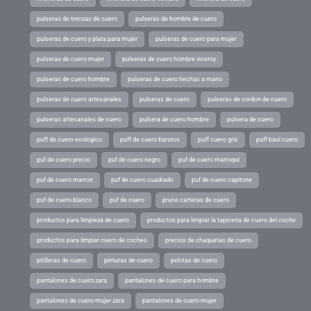
pulseras de trenzas de cuero
pulseras de hombre de cuero
pulseras de cuero y plata para mujer
pulseras de cuero para mujer
pulseras de cuero mujer
pulseras de cuero hombre viceroy
pulseras de cuero hombre
pulseras de cuero hechas a mano
pulseras de cuero artesanales
pulseras de cuero
pulseras de cordon de cuero
pulseras artesanales de cuero
pulsera de cuero hombre
pulsera de cuero
puff de cuero ecologico
puff de cuero baratos
puff cuero gris
puff baul cuero
puf de cuero precio
puf de cuero negro
puf de cuero marroqui
puf de cuero marron
puf de cuero cuadrado
puf de cuero capitone
puf de cuero blanco
puf de cuero
prune carteras de cuero
productos para limpieza de cuero
productos para limpiar la tapiceria de cuero del coche
productos para limpiar cuero de coches
precios de chaquetas de cuero
pitilleras de cuero
pinturas de cuero
pelotas de cuero
pantalones de cuero zara
pantalones de cuero para hombre
pantalones de cuero mujer zara
pantalones de cuero mujer