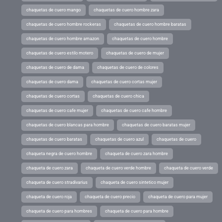
chaquetas de cuero mango
chaquetas de cuero hombre zara
chaquetas de cuero hombre rockeras
chaquetas de cuero hombre baratas
chaquetas de cuero hombre amazon
chaquetas de cuero hombre
chaquetas de cuero estilo motero
chaquetas de cuero de mujer
chaquetas de cuero de dama
chaquetas de cuero de colores
chaquetas de cuero dama
chaquetas de cuero cortas mujer
chaquetas de cuero cortas
chaquetas de cuero chica
chaquetas de cuero cafe mujer
chaquetas de cuero cafe hombre
chaquetas de cuero blancas para hombre
chaquetas de cuero baratas mujer
chaquetas de cuero baratas
chaquetas de cuero azul
chaquetas de cuero
chaqueta negra de cuero hombre
chaqueta de cuero zara hombre
chaqueta de cuero zara
chaqueta de cuero verde hombre
chaqueta de cuero verde
chaqueta de cuero stradivarius
chaqueta de cuero sintetico mujer
chaqueta de cuero roja
chaqueta de cuero precio
chaqueta de cuero para mujer
chaqueta de cuero para hombres
chaqueta de cuero para hombre