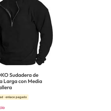
KO Sudadera de
 Larga con Media
llera
ad · enlace pagado
cio