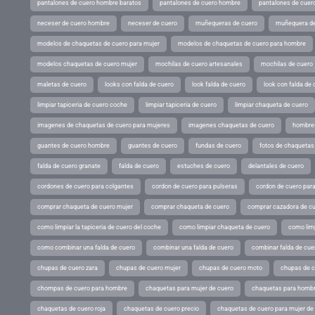
pantalones de cuero hombre baratos
pantalones de cuero hombre
pantalones de cuer
neceser de cuero hombre
neceser de cuero
muñequeras de cuero
muñequera de
modelos de chaquetas de cuero para mujer
modelos de chaquetas de cuero para hombre
modelos chaquetas de cuero mujer
mochilas de cuero artesanales
mochilas de cuero
maletas de cuero
looks con falda de cuero
look falda de cuero
look con falda de 
limpiar tapiceria de cuero coche
limpiar tapiceria de cuero
limpiar chaqueta de cuero
imagenes de chaquetas de cuero para mujeres
imagenes chaquetas de cuero
hombres
guantes de cuero hombre
guantes de cuero
fundas de cuero
fotos de chaquetas
falda de cuero granate
falda de cuero
estuches de cuero
delantales de cuero
cordones de cuero para colgantes
cordon de cuero para pulseras
cordon de cuero par
comprar chaqueta de cuero mujer
comprar chaqueta de cuero
comprar cazadora de c
como limpiar la tapiceria de cuero del coche
como limpiar chaqueta de cuero
como limp
como combinar una falda de cuero
combinar una falda de cuero
combinar falda de cue
chupas de cuero zara
chupas de cuero mujer
chupas de cuero moto
chupas de 
chompas de cuero para hombre
chaquetas para mujer de cuero
chaquetas para hombr
chaquetas de cuero roja
chaquetas de cuero precio
chaquetas de cuero para mujer d