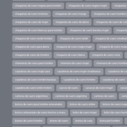
chaquetas de cuero negras para hombre
chaquetas de cuero negras mujer
chaquetas 
chaquetas de cuero moteras
chaquetas de cuero mango
chaquetas de cuero hombre 
chaquetas de cuero de mujer
chaquetas de cuero de dama
chaquetas de cuero de col
chaquetas de cuero blancas para hombre
chaquetas de cuero baratas mujer
chaqueta
chaqueta de cuero verde hombre
chaqueta de cuero verde
chaqueta de cuero stradivar
chaqueta de cuero para dama
chaqueta de cuero negra mujer
chaqueta de cuero mujer
chaqueta de cuero de hombre
chaqueta de cuero dama
chaqueta de cuero corta
chamarras de cuero para hombre
chamarra de cuero mujer
chamarra de cuero hombr
cazadoras de cuero mujer zara
cazadoras de cuero mujer stradivarius
cazadoras de cue
cazadoras de cuero hombre baratas
cazadoras de cuero hombre
cazadoras de cuero
cazadora de cuero estilo motero
cascos de cuero
casacas de cuero mujer
casac
carteras de cuero argentinas
carteras de cuero argentina
carteras de cuero
cart
bolsos de cuero para hombre artesanales
bolsos de cuero online
bolsos de cuero muje
bolsos artesanales de cuero hechos a mano
bolso de cuero mujer
bolso de cuero hec
boinas de cuero hombre
boinas de cuero
boinas de caza
boina piel hombre