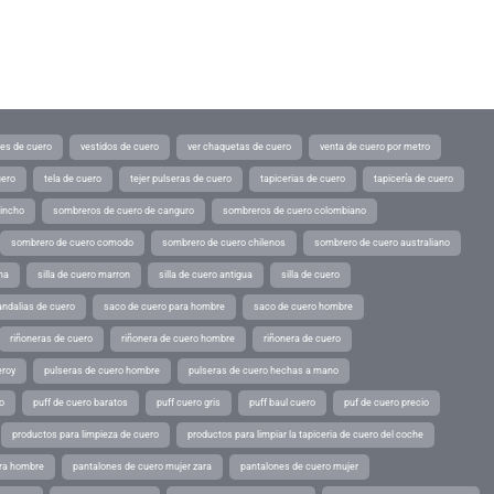
tes de cuero
vestidos de cuero
ver chaquetas de cuero
venta de cuero por metro
uero
tela de cuero
tejer pulseras de cuero
tapicerias de cuero
tapicería de cuero
pincho
sombreros de cuero de canguro
sombreros de cuero colombiano
sombrero de cuero comodo
sombrero de cuero chilenos
sombrero de cuero australiano
ina
silla de cuero marron
silla de cuero antigua
silla de cuero
andalias de cuero
saco de cuero para hombre
saco de cuero hombre
riñoneras de cuero
riñonera de cuero hombre
riñonera de cuero
eroy
pulseras de cuero hombre
pulseras de cuero hechas a mano
o
puff de cuero baratos
puff cuero gris
puff baul cuero
puf de cuero precio
productos para limpieza de cuero
productos para limpiar la tapiceria de cuero del coche
ara hombre
pantalones de cuero mujer zara
pantalones de cuero mujer