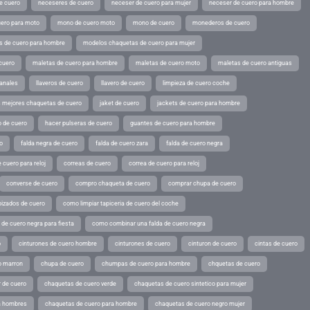
e cuero
neceseres de cuero
neceser de cuero para mujer
neceser de cuero para hombre
ero para moto
mono de cuero moto
mono de cuero
monederos de cuero
s de cuero para hombre
modelos chaquetas de cuero para mujer
cuero
maletas de cuero para hombre
maletas de cuero moto
maletas de cuero antiguas
sanales
llaveros de cuero
llavero de cuero
limpieza de cuero coche
s mejores chaquetas de cuero
jaket de cuero
jackets de cuero para hombre
o de cuero
hacer pulseras de cuero
guantes de cuero para hombre
o
falda negra de cuero
falda de cuero zara
falda de cuero negra
 cuero para reloj
correas de cuero
correa de cuero para reloj
converse de cuero
compro chaqueta de cuero
comprar chupa de cuero
pizados de cuero
como limpiar tapiceria de cuero del coche
de cuero negra para fiesta
como combinar una falda de cuero negra
o
cinturones de cuero hombre
cinturones de cuero
cinturon de cuero
cintas de cuero
o marron
chupa de cuero
chumpas de cuero para hombre
chquetas de cuero
 de cuero
chaquetas de cuero verde
chaquetas de cuero sintetico para mujer
a hombres
chaquetas de cuero para hombre
chaquetas de cuero negro mujer