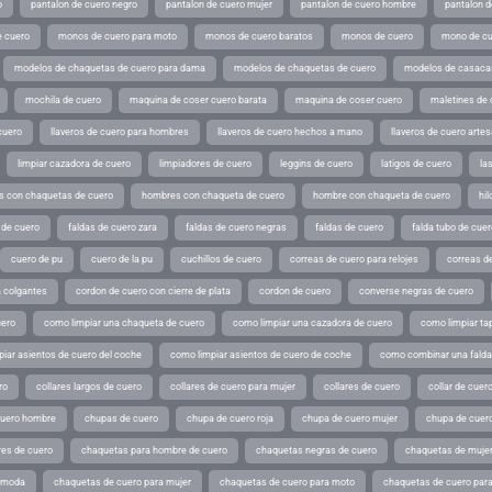
o
pantalon de cuero negro
pantalon de cuero mujer
pantalon de cuero hombre
pantalon d
 cuero
monos de cuero para moto
monos de cuero baratos
monos de cuero
mono de cu
modelos de chaquetas de cuero para dama
modelos de chaquetas de cuero
modelos de casaca
mochila de cuero
maquina de coser cuero barata
maquina de coser cuero
maletines de 
cuero
llaveros de cuero para hombres
llaveros de cuero hechos a mano
llaveros de cuero arte
limpiar cazadora de cuero
limpiadores de cuero
leggins de cuero
latigos de cuero
la
 con chaquetas de cuero
hombres con chaqueta de cuero
hombre con chaqueta de cuero
hil
 de cuero
faldas de cuero zara
faldas de cuero negras
faldas de cuero
falda tubo de cuer
cuero de pu
cuero de la pu
cuchillos de cuero
correas de cuero para relojes
correas de
a colgantes
cordon de cuero con cierre de plata
cordon de cuero
converse negras de cuero
uero
como limpiar una chaqueta de cuero
como limpiar una cazadora de cuero
como limpiar ta
iar asientos de cuero del coche
como limpiar asientos de cuero de coche
como combinar una falda 
ro
collares largos de cuero
collares de cuero para mujer
collares de cuero
collar de cuer
cuero hombre
chupas de cuero
chupa de cuero roja
chupa de cuero mujer
chupa de cuer
es de cuero
chaquetas para hombre de cuero
chaquetas negras de cuero
chaquetas de mujer
e moda
chaquetas de cuero para mujer
chaquetas de cuero para moto
chaquetas de cuero par