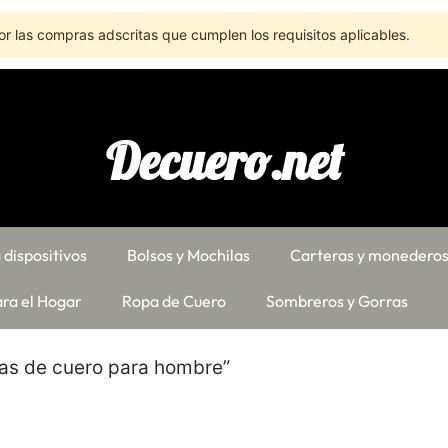
r las compras adscritas que cumplen los requisitos aplicables.
Decuero.net
 dispositivos
Bolsos y Mochilas
Carteras y monedero
ra el Hogar
Ropa de Cuero
Sombreros y Gorras
as de cuero para hombre”