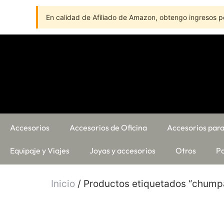
En calidad de Afiliado de Amazon, obtengo ingresos po
Accesorios
Accesorios de Oficina
Accesorios para
Equipaje y Viajes
Joyas y accesorios
Otros
Pa
Inicio
/ Productos etiquetados “chump