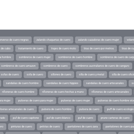
converse de cuero negras
zalando chaquetas de cuero
zalando cazadoras de cuero mujer
volan
a de cubo
tratamiento de cuero
trajes de cuero moto
tiras de cuero por metros
tiras de c
ra hombre
sombreros de cuero mujer
sombreros de cuero hombre
sombreros de cuero de car
sombreros de cuero amazon
sombreros de cuero
sombreros australianos de cuero de canguro
sofas de cuero
sofa de cuero
sillones de cuero
silla de cuero y metal
silla de cuero ofic
sandalias de cuero hombre
sandalias de cuero hippies
sandalias de cuero artesanales
s
riñoneras de cuero hombre
riñoneras de cuero hechas a mano
riñoneras de cuero artesanales
ara mujer
pulseras de cuero para mujer
pulseras de cuero mujer
pulseras de cuero hombre vic
lseras artesanales de cuero
pulsera de cuero hombre
pulsera de cuero
puff de cuero ecologic
rado
puf de cuero capitone
puf de cuero blanco
puf de cuero
prune carteras de cuero
ero
pinturas de cuero
pelotas de cuero
pantalones de cuero zara
pantalones de cuero p