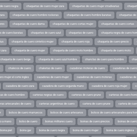
de cuero negra
chaquetas de cuero mujer zara
chaquetas de cuero mujer stradivarius
chaquet
zara
chaquetas de cuero hombre rockeras
chaquetas de cuero hombre baratas
chaquetas de
ores
chaquetas de cuero dama
chaquetas de cuero cortas mujer
chaquetas de cuero cortas
s de cuero baratas
chaquetas de cuero azul
chaquetas de cuero
chaqueta negra de cuero ho
ius
chaqueta de cuero sintetico mujer
chaqueta de cuero roja
chaqueta de cuero precio
 zara
chaqueta de cuero mujer
chaqueta de cuero moto hombre
chaqueta de cuero moto
chaqueta de cuero beige
chaqueta de cuero azul hombre
chanclas de cuero para hombre
cha
e
chalecos de cuero
chaketas de cuero
cazadoras moteras de cuero
cazadoras de cuero
ro mujer el corte ingles
cazadoras de cuero mujer
cazadoras de cuero moteras
cazadoras de
cazadora de cuero zara
cazadora de cuero segunda mano
cazadora de cuero roja mujer
c
as de cuero hombre
carteras negras de cuero
carteras de cuero prune
carteras de cuero hom
eras artesanales de cuero
carteras argentinas de cuero
cartera de cuero prune
cartera de cue
r
bolsos de cuero marruecos
bolsos de cuero artesanos
bolsos de cuero artesanales para ho
ho a mano
bolso de cuero
boinas militares cuero
boinas de cuero precios
boinas de cuero
boina piel
boina gar
boina de cuero negra
boina de cuero mujer
boina de cuero inglesa