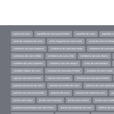
zuecos de cuero
zapatillas de cuero para hombre
zapatillas de cuero
zapatillas 
venta de cazadoras de cuero
venta chaquetas de cuero mujer
un puf de cuero en form
sombreros de cuero vaqueros
sombreros de cuero para mujer
sombreros de cuero pa
sombreros de cuero chillán
sombreros de cuero chile
sombreros de cuero blanco
sombrero de cuero argentino
sombrero cuero de canguro
sofas de cuero baratos
sandalias hippies de cuero
sandalias de cuero para hombre
sandalias de cuero mujer
ropa de cuero para hombre
ropa de cuero hombre
riñoneras de cuero para hombre
pulseras de trenzas de cuero
pulseras de hombre de cuero
pulseras de cuero y plata p
pulseras de cuero artesanales
pulseras de cuero
pulseras de cordon de cuero
pu
puf de cuero negro
puf de cuero marroqui
puf de cuero marron
puf de cuero cuad
productos para limpiar cuero de coches
precios de chaquetas de cuero
pitilleras de cu