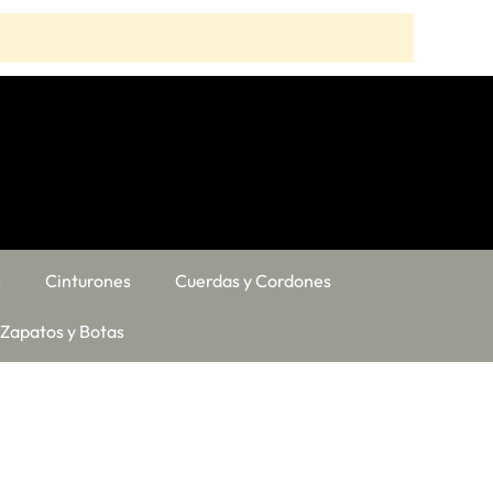
s
Cinturones
Cuerdas y Cordones
Zapatos y Botas