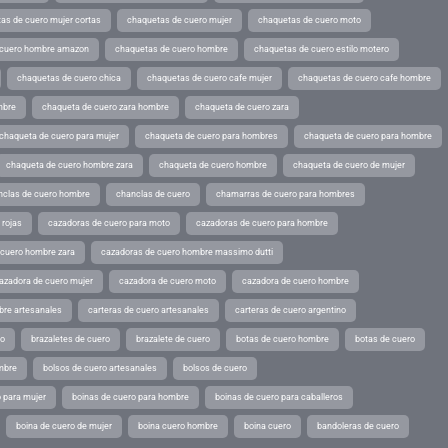
as de cuero mujer cortas
chaquetas de cuero mujer
chaquetas de cuero moto
 cuero hombre amazon
chaquetas de cuero hombre
chaquetas de cuero estilo motero
chaquetas de cuero chica
chaquetas de cuero cafe mujer
chaquetas de cuero cafe hombre
mbre
chaqueta de cuero zara hombre
chaqueta de cuero zara
chaqueta de cuero para mujer
chaqueta de cuero para hombres
chaqueta de cuero para hombre
chaqueta de cuero hombre zara
chaqueta de cuero hombre
chaqueta de cuero de mujer
nclas de cuero hombre
chanclas de cuero
chamarras de cuero para hombres
 rojas
cazadoras de cuero para moto
cazadoras de cuero para hombre
 cuero hombre zara
cazadoras de cuero hombre massimo dutti
azadora de cuero mujer
cazadora de cuero moto
cazadora de cuero hombre
bre artesanales
carteras de cuero artesanales
carteras de cuero argentino
ro
brazaletes de cuero
brazalete de cuero
botas de cuero hombre
botas de cuero
mbre
bolsos de cuero artesanales
bolsos de cuero
 para mujer
boinas de cuero para hombre
boinas de cuero para caballeros
boina de cuero de mujer
boina cuero hombre
boina cuero
bandoleras de cuero