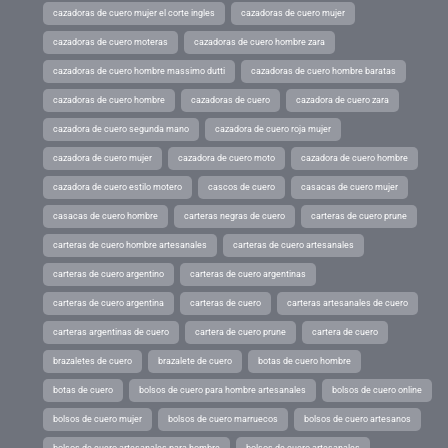
cazadoras de cuero mujer el corte ingles
cazadoras de cuero mujer
cazadoras de cuero moteras
cazadoras de cuero hombre zara
cazadoras de cuero hombre massimo dutti
cazadoras de cuero hombre baratas
cazadoras de cuero hombre
cazadoras de cuero
cazadora de cuero zara
cazadora de cuero segunda mano
cazadora de cuero roja mujer
cazadora de cuero mujer
cazadora de cuero moto
cazadora de cuero hombre
cazadora de cuero estilo motero
cascos de cuero
casacas de cuero mujer
casacas de cuero hombre
carteras negras de cuero
carteras de cuero prune
carteras de cuero hombre artesanales
carteras de cuero artesanales
carteras de cuero argentino
carteras de cuero argentinas
carteras de cuero argentina
carteras de cuero
carteras artesanales de cuero
carteras argentinas de cuero
cartera de cuero prune
cartera de cuero
brazaletes de cuero
brazalete de cuero
botas de cuero hombre
botas de cuero
bolsos de cuero para hombre artesanales
bolsos de cuero online
bolsos de cuero mujer
bolsos de cuero marruecos
bolsos de cuero artesanos