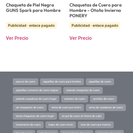
Chaqueta de Piel Negra
Chaquetas de Cuero para
GUNS Spark para Hombre
Hombre – Otoño Invierno
PONERY
Publicidad · enlace pagado
Publicidad · enlace pagado
Ver Precio
Ver Precio
zuecos de cuero
zapatillas de cuero para hombre
zapatillas de cuero
zapatillas converse de cuero negras
zalando chaquetas de cuero
zalando cazadoras de cuero mujer
volantes de cuero
vestidos de cuero
ver chaquetas de cuero
venta de cuero por metro
venta de cazadoras de cuero
venta chaquetas de cuero mujer
un puf de cuero en forma de cubo
tratamiento de cuero
trajes de cuero moto
tiras de cuero por metros