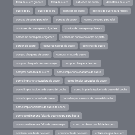
falda de cuero granate
falda de cuero
estuches de cuero
delantales de cuero
cuero de pu
cuero de la pu
cuchillos de cuero
correas de cuero para relojes
correas de cuero para reloj
correas de cuero
correa de cuero para reloj
cordones de cuero para colgantes
cordon de cuero para pulseras
cordon de cuero para colgantes
cordon de cuero con cierre de plata
cordon de cuero
converse negras de cuero
converse de cuero
compro chaqueta de cuero
comprar chupa de cuero
comprar chaqueta de cuero mujer
comprar chaqueta de cuero
comprar cazadora de cuero
como limpiar una chaqueta de cuero
como limpiar una cazadora de cuero
como limpiar tapizados de cuero
como limpiar tapiceria de cuero del coche
como limpiar la tapiceria de cuero del coche
como limpiar chaqueta de cuero
como limpiar asientos de cuero del coche
como limpiar asientos de cuero de coche
como combinar una falda de cuero negra para fiesta
como combinar una falda de cuero negra
como combinar una falda de cuero
combinar una falda de cuero
combinar falda de cuero
collares largos de cuero