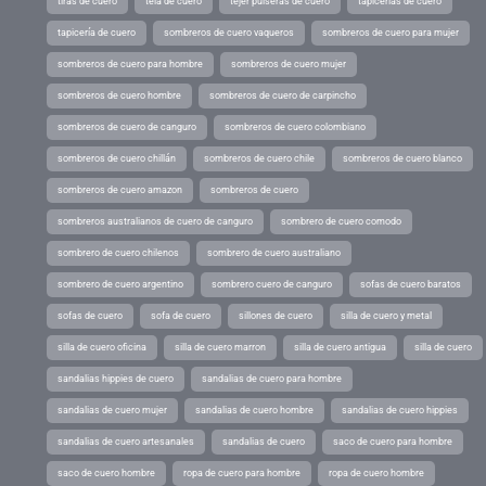
tiras de cuero
tela de cuero
tejer pulseras de cuero
tapicerias de cuero
tapicería de cuero
sombreros de cuero vaqueros
sombreros de cuero para mujer
sombreros de cuero para hombre
sombreros de cuero mujer
sombreros de cuero hombre
sombreros de cuero de carpincho
sombreros de cuero de canguro
sombreros de cuero colombiano
sombreros de cuero chillán
sombreros de cuero chile
sombreros de cuero blanco
sombreros de cuero amazon
sombreros de cuero
sombreros australianos de cuero de canguro
sombrero de cuero comodo
sombrero de cuero chilenos
sombrero de cuero australiano
sombrero de cuero argentino
sombrero cuero de canguro
sofas de cuero baratos
sofas de cuero
sofa de cuero
sillones de cuero
silla de cuero y metal
silla de cuero oficina
silla de cuero marron
silla de cuero antigua
silla de cuero
sandalias hippies de cuero
sandalias de cuero para hombre
sandalias de cuero mujer
sandalias de cuero hombre
sandalias de cuero hippies
sandalias de cuero artesanales
sandalias de cuero
saco de cuero para hombre
saco de cuero hombre
ropa de cuero para hombre
ropa de cuero hombre