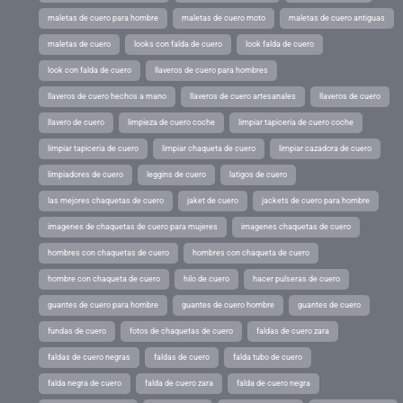
maletas de cuero para hombre
maletas de cuero moto
maletas de cuero antiguas
maletas de cuero
looks con falda de cuero
look falda de cuero
look con falda de cuero
llaveros de cuero para hombres
llaveros de cuero hechos a mano
llaveros de cuero artesanales
llaveros de cuero
llavero de cuero
limpieza de cuero coche
limpiar tapiceria de cuero coche
limpiar tapiceria de cuero
limpiar chaqueta de cuero
limpiar cazadora de cuero
limpiadores de cuero
leggins de cuero
latigos de cuero
las mejores chaquetas de cuero
jaket de cuero
jackets de cuero para hombre
imagenes de chaquetas de cuero para mujeres
imagenes chaquetas de cuero
hombres con chaquetas de cuero
hombres con chaqueta de cuero
hombre con chaqueta de cuero
hilo de cuero
hacer pulseras de cuero
guantes de cuero para hombre
guantes de cuero hombre
guantes de cuero
fundas de cuero
fotos de chaquetas de cuero
faldas de cuero zara
faldas de cuero negras
faldas de cuero
falda tubo de cuero
falda negra de cuero
falda de cuero zara
falda de cuero negra