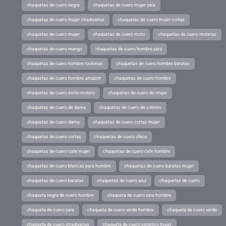
chaquetas de cuero negra
chaquetas de cuero mujer zara
chaquetas de cuero mujer stradivarius
chaquetas de cuero mujer cortas
chaquetas de cuero mujer
chaquetas de cuero moto
chaquetas de cuero moteras
chaquetas de cuero mango
chaquetas de cuero hombre zara
chaquetas de cuero hombre rockeras
chaquetas de cuero hombre baratas
chaquetas de cuero hombre amazon
chaquetas de cuero hombre
chaquetas de cuero estilo motero
chaquetas de cuero de mujer
chaquetas de cuero de dama
chaquetas de cuero de colores
chaquetas de cuero dama
chaquetas de cuero cortas mujer
chaquetas de cuero cortas
chaquetas de cuero chica
chaquetas de cuero cafe mujer
chaquetas de cuero cafe hombre
chaquetas de cuero blancas para hombre
chaquetas de cuero baratas mujer
chaquetas de cuero baratas
chaquetas de cuero azul
chaquetas de cuero
chaqueta negra de cuero hombre
chaqueta de cuero zara hombre
chaqueta de cuero zara
chaqueta de cuero verde hombre
chaqueta de cuero verde
chaqueta de cuero stradivarius
chaqueta de cuero sintetico mujer