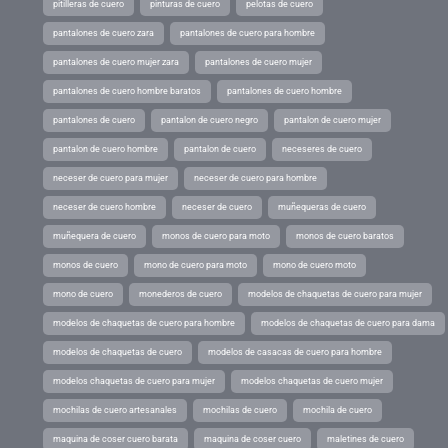
pitilleras de cuero
pinturas de cuero
pelotas de cuero
pantalones de cuero zara
pantalones de cuero para hombre
pantalones de cuero mujer zara
pantalones de cuero mujer
pantalones de cuero hombre baratos
pantalones de cuero hombre
pantalones de cuero
pantalon de cuero negro
pantalon de cuero mujer
pantalon de cuero hombre
pantalon de cuero
neceseres de cuero
neceser de cuero para mujer
neceser de cuero para hombre
neceser de cuero hombre
neceser de cuero
muñequeras de cuero
muñequera de cuero
monos de cuero para moto
monos de cuero baratos
monos de cuero
mono de cuero para moto
mono de cuero moto
mono de cuero
monederos de cuero
modelos de chaquetas de cuero para mujer
modelos de chaquetas de cuero para hombre
modelos de chaquetas de cuero para dama
modelos de chaquetas de cuero
modelos de casacas de cuero para hombre
modelos chaquetas de cuero para mujer
modelos chaquetas de cuero mujer
mochilas de cuero artesanales
mochilas de cuero
mochila de cuero
maquina de coser cuero barata
maquina de coser cuero
maletines de cuero