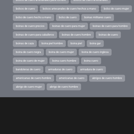
bolsos de cuero artesanales para hombre
bolsos de cuero artesanales
bolsos de cuero
bolsos artesanales de cuero hechos a mano
bolso de cuero mujer
bolso de cuero hecho a mano
bolso de cuero
boinas militares cuero
boinas de cuero precios
boinas de cuero para mujer
boinas de cuero para hombre
boinas de cuero para caballeros
boinas de cuero hombre
boinas de cuero
boinas de caza
boina piel hombre
boina piel
boina gar
boina de cuero negra
boina de cuero mujer
boina de cuero inglesa
boina de cuero de mujer
boina cuero hombre
boina cuero
bandoleras de cuero
armaduras de cuero
armadura de cuero
americanas de cuero hombre
americanas de cuero
abrigos de cuero hombre
abrigo de cuero mujer
abrigo de cuero hombre