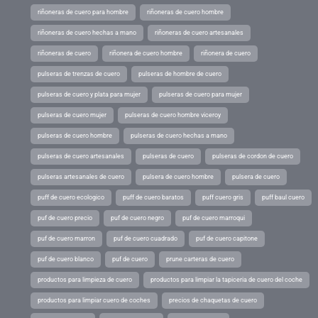
riñoneras de cuero para hombre
riñoneras de cuero hombre
riñoneras de cuero hechas a mano
riñoneras de cuero artesanales
riñoneras de cuero
riñonera de cuero hombre
riñonera de cuero
pulseras de trenzas de cuero
pulseras de hombre de cuero
pulseras de cuero y plata para mujer
pulseras de cuero para mujer
pulseras de cuero mujer
pulseras de cuero hombre viceroy
pulseras de cuero hombre
pulseras de cuero hechas a mano
pulseras de cuero artesanales
pulseras de cuero
pulseras de cordon de cuero
pulseras artesanales de cuero
pulsera de cuero hombre
pulsera de cuero
puff de cuero ecologico
puff de cuero baratos
puff cuero gris
puff baul cuero
puf de cuero precio
puf de cuero negro
puf de cuero marroqui
puf de cuero marron
puf de cuero cuadrado
puf de cuero capitone
puf de cuero blanco
puf de cuero
prune carteras de cuero
productos para limpieza de cuero
productos para limpiar la tapiceria de cuero del coche
productos para limpiar cuero de coches
precios de chaquetas de cuero