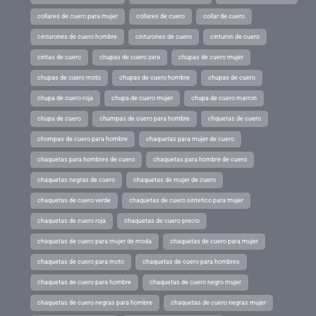
collares de cuero para mujer
collares de cuero
collar de cuero
cinturones de cuero hombre
cinturones de cuero
cinturon de cuero
cintas de cuero
chupas de cuero zara
chupas de cuero mujer
chupas de cuero moto
chupas de cuero hombre
chupas de cuero
chupa de cuero roja
chupa de cuero mujer
chupa de cuero marron
chupa de cuero
chumpas de cuero para hombre
chquetas de cuero
chompas de cuero para hombre
chaquetas para mujer de cuero
chaquetas para hombres de cuero
chaquetas para hombre de cuero
chaquetas negras de cuero
chaquetas de mujer de cuero
chaquetas de cuero verde
chaquetas de cuero sintetico para mujer
chaquetas de cuero roja
chaquetas de cuero precio
chaquetas de cuero para mujer de moda
chaquetas de cuero para mujer
chaquetas de cuero para moto
chaquetas de cuero para hombres
chaquetas de cuero para hombre
chaquetas de cuero negro mujer
chaquetas de cuero negras para hombre
chaquetas de cuero negras mujer