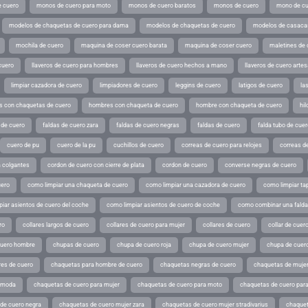
 cuero
monos de cuero para moto
monos de cuero baratos
monos de cuero
mono de cu
modelos de chaquetas de cuero para dama
modelos de chaquetas de cuero
modelos de casaca
mochila de cuero
maquina de coser cuero barata
maquina de coser cuero
maletines de 
cuero
llaveros de cuero para hombres
llaveros de cuero hechos a mano
llaveros de cuero arte
limpiar cazadora de cuero
limpiadores de cuero
leggins de cuero
latigos de cuero
la
 con chaquetas de cuero
hombres con chaqueta de cuero
hombre con chaqueta de cuero
hil
 de cuero
faldas de cuero zara
faldas de cuero negras
faldas de cuero
falda tubo de cuer
cuero de pu
cuero de la pu
cuchillos de cuero
correas de cuero para relojes
correas de
a colgantes
cordon de cuero con cierre de plata
cordon de cuero
converse negras de cuero
uero
como limpiar una chaqueta de cuero
como limpiar una cazadora de cuero
como limpiar ta
iar asientos de cuero del coche
como limpiar asientos de cuero de coche
como combinar una falda 
ro
collares largos de cuero
collares de cuero para mujer
collares de cuero
collar de cuer
cuero hombre
chupas de cuero
chupa de cuero roja
chupa de cuero mujer
chupa de cuer
es de cuero
chaquetas para hombre de cuero
chaquetas negras de cuero
chaquetas de mujer
e moda
chaquetas de cuero para mujer
chaquetas de cuero para moto
chaquetas de cuero par
de cuero negra
chaquetas de cuero mujer zara
chaquetas de cuero mujer stradivarius
chaquet