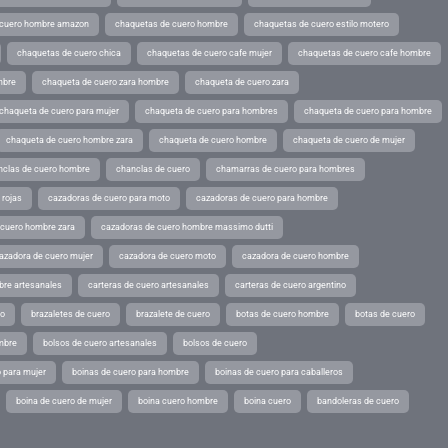
 cuero hombre amazon
chaquetas de cuero hombre
chaquetas de cuero estilo motero
chaquetas de cuero chica
chaquetas de cuero cafe mujer
chaquetas de cuero cafe hombre
mbre
chaqueta de cuero zara hombre
chaqueta de cuero zara
chaqueta de cuero para mujer
chaqueta de cuero para hombres
chaqueta de cuero para hombre
chaqueta de cuero hombre zara
chaqueta de cuero hombre
chaqueta de cuero de mujer
nclas de cuero hombre
chanclas de cuero
chamarras de cuero para hombres
 rojas
cazadoras de cuero para moto
cazadoras de cuero para hombre
 cuero hombre zara
cazadoras de cuero hombre massimo dutti
azadora de cuero mujer
cazadora de cuero moto
cazadora de cuero hombre
bre artesanales
carteras de cuero artesanales
carteras de cuero argentino
ro
brazaletes de cuero
brazalete de cuero
botas de cuero hombre
botas de cuero
mbre
bolsos de cuero artesanales
bolsos de cuero
 para mujer
boinas de cuero para hombre
boinas de cuero para caballeros
boina de cuero de mujer
boina cuero hombre
boina cuero
bandoleras de cuero