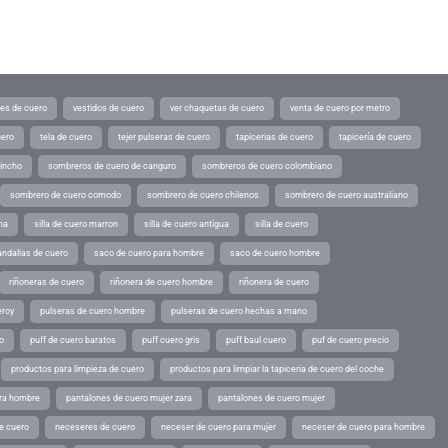
tes de cuero
vestidos de cuero
ver chaquetas de cuero
venta de cuero por metro
uero
tela de cuero
tejer pulseras de cuero
tapicerias de cuero
tapicería de cuero
pincho
sombreros de cuero de canguro
sombreros de cuero colombiano
sombrero de cuero comodo
sombrero de cuero chilenos
sombrero de cuero australiano
ina
silla de cuero marron
silla de cuero antigua
silla de cuero
andalias de cuero
saco de cuero para hombre
saco de cuero hombre
riñoneras de cuero
riñonera de cuero hombre
riñonera de cuero
eroy
pulseras de cuero hombre
pulseras de cuero hechas a mano
o
puff de cuero baratos
puff cuero gris
puff baul cuero
puf de cuero precio
productos para limpieza de cuero
productos para limpiar la tapiceria de cuero del coche
ara hombre
pantalones de cuero mujer zara
pantalones de cuero mujer
e cuero
neceseres de cuero
neceser de cuero para mujer
neceser de cuero para hombre