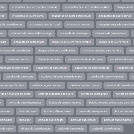
zara
chaquetas de cuero hombre rockeras
chaquetas de cuero hombre baratas
chaquetas de
ores
chaquetas de cuero dama
chaquetas de cuero cortas mujer
chaquetas de cuero cortas
s de cuero baratas
chaquetas de cuero azul
chaquetas de cuero
chaqueta negra de cuero ho
ius
chaqueta de cuero sintetico mujer
chaqueta de cuero roja
chaqueta de cuero precio
 zara
chaqueta de cuero mujer
chaqueta de cuero moto hombre
chaqueta de cuero moto
chaqueta de cuero beige
chaqueta de cuero azul hombre
chanclas de cuero para hombre
cha
e
chalecos de cuero
chaketas de cuero
cazadoras moteras de cuero
cazadoras de cuero
ro mujer el corte ingles
cazadoras de cuero mujer
cazadoras de cuero moteras
cazadoras de
cazadora de cuero zara
cazadora de cuero segunda mano
cazadora de cuero roja mujer
c
as de cuero hombre
carteras negras de cuero
carteras de cuero prune
carteras de cuero hom
eras artesanales de cuero
carteras argentinas de cuero
cartera de cuero prune
cartera de cue
r
bolsos de cuero marruecos
bolsos de cuero artesanos
bolsos de cuero artesanales para ho
ho a mano
bolso de cuero
boinas militares cuero
boinas de cuero precios
boinas de cuero
boina piel
boina gar
boina de cuero negra
boina de cuero mujer
boina de cuero inglesa
s de cuero
abrigos de cuero hombre
abrigo de cuero mujer
abrigo de cuero hombre