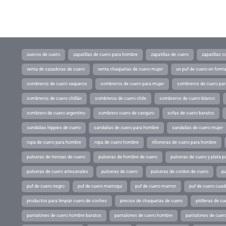
zuecos de cuero
zapatillas de cuero para hombre
zapatillas de cuero
zapatillas 
venta de cazadoras de cuero
venta chaquetas de cuero mujer
un puf de cuero en form
sombreros de cuero vaqueros
sombreros de cuero para mujer
sombreros de cuero pa
sombreros de cuero chillán
sombreros de cuero chile
sombreros de cuero blanco
sombrero de cuero argentino
sombrero cuero de canguro
sofas de cuero baratos
sandalias hippies de cuero
sandalias de cuero para hombre
sandalias de cuero mujer
ropa de cuero para hombre
ropa de cuero hombre
riñoneras de cuero para hombre
pulseras de trenzas de cuero
pulseras de hombre de cuero
pulseras de cuero y plata p
pulseras de cuero artesanales
pulseras de cuero
pulseras de cordon de cuero
pu
puf de cuero negro
puf de cuero marroqui
puf de cuero marron
puf de cuero cuad
productos para limpiar cuero de coches
precios de chaquetas de cuero
pitilleras de cu
pantalones de cuero hombre baratos
pantalones de cuero hombre
pantalones de cuer