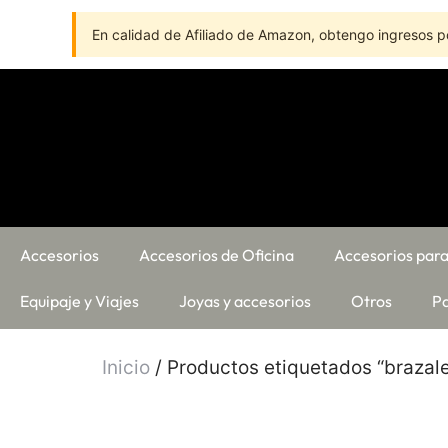
En calidad de Afiliado de Amazon, obtengo ingresos po
Accesorios
Accesorios de Oficina
Accesorios para
Equipaje y Viajes
Joyas y accesorios
Otros
Pa
Inicio
/ Productos etiquetados “brazal