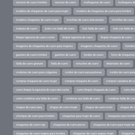
neceser de cuero hombre
neceser de cuero
muñequeras de cuero
muñequera de
modelos de chaquetas de cuero para mujer
modelos de chaquetas de cuero para hombre
modelos chaquetas de cuero mujer
mochilas de cuero artesanales
mochilas de cuero
maletas de cuero
looks con falda de cuero
look falda de cuero
look con falda de 
limpiar tapiceria de cuero coche
limpiar tapiceria de cuero
limpiar chaqueta de cuero
imagenes de chaquetas de cuero para mujeres
imagenes chaquetas de cuero
hombres
guantes de cuero hombre
guantes de cuero
fundas de cuero
fotos de chaquetas
falda de cuero granate
falda de cuero
estuches de cuero
delantales de cuero
cordones de cuero para colgantes
cordon de cuero para pulseras
cordon de cuero par
comprar chaqueta de cuero mujer
comprar chaqueta de cuero
comprar cazadora de c
como limpiar la tapiceria de cuero del coche
como limpiar chaqueta de cuero
como limp
como combinar una falda de cuero
combinar una falda de cuero
combinar falda de cue
chupas de cuero zara
chupas de cuero mujer
chupas de cuero moto
chupas de 
chompas de cuero para hombre
chaquetas para mujer de cuero
chaquetas para hombr
chaquetas de cuero roja
chaquetas de cuero precio
chaquetas de cuero para mujer d
chaquetas de cuero negras para hombre
chaquetas de cuero negras mujer
chaquetas 