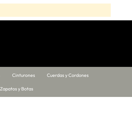
s
Cinturones
Cuerdas y Cordones
Zapatos y Botas