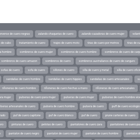
converse de cuero negras
zalando chaquetas de cuero
zalando cazadoras de cuero mujer
volan
a de cubo
tratamiento de cuero
trajes de cuero moto
tiras de cuero por metros
tiras de c
ra hombre
sombreros de cuero mujer
sombreros de cuero hombre
sombreros de cuero de car
sombreros de cuero amazon
sombreros de cuero
sombreros australianos de cuero de canguro
sofas de cuero
sofa de cuero
sillones de cuero
silla de cuero y metal
silla de cuero ofic
sandalias de cuero hombre
sandalias de cuero hippies
sandalias de cuero artesanales
s
riñoneras de cuero hombre
riñoneras de cuero hechas a mano
riñoneras de cuero artesanales
ara mujer
pulseras de cuero para mujer
pulseras de cuero mujer
pulseras de cuero hombre vic
lseras artesanales de cuero
pulsera de cuero hombre
pulsera de cuero
puff de cuero ecologic
rado
puf de cuero capitone
puf de cuero blanco
puf de cuero
prune carteras de cuero
ero
pinturas de cuero
pelotas de cuero
pantalones de cuero zara
pantalones de cuero p
o
pantalon de cuero negro
pantalon de cuero mujer
pantalon de cuero hombre
pantalon d