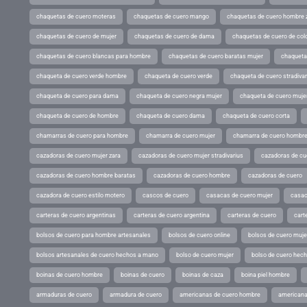
chaquetas de cuero moteras
chaquetas de cuero mango
chaquetas de cuero hombre 
chaquetas de cuero de mujer
chaquetas de cuero de dama
chaquetas de cuero de col
chaquetas de cuero blancas para hombre
chaquetas de cuero baratas mujer
chaqueta
chaqueta de cuero verde hombre
chaqueta de cuero verde
chaqueta de cuero stradivar
chaqueta de cuero para dama
chaqueta de cuero negra mujer
chaqueta de cuero mujer
chaqueta de cuero de hombre
chaqueta de cuero dama
chaqueta de cuero corta
chamarras de cuero para hombre
chamarra de cuero mujer
chamarra de cuero hombr
cazadoras de cuero mujer zara
cazadoras de cuero mujer stradivarius
cazadoras de cue
cazadoras de cuero hombre baratas
cazadoras de cuero hombre
cazadoras de cuero
cazadora de cuero estilo motero
cascos de cuero
casacas de cuero mujer
casac
carteras de cuero argentinas
carteras de cuero argentina
carteras de cuero
cart
bolsos de cuero para hombre artesanales
bolsos de cuero online
bolsos de cuero muje
bolsos artesanales de cuero hechos a mano
bolso de cuero mujer
bolso de cuero hec
boinas de cuero hombre
boinas de cuero
boinas de caza
boina piel hombre
armaduras de cuero
armadura de cuero
americanas de cuero hombre
americana