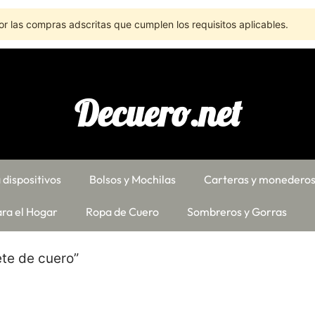
r las compras adscritas que cumplen los requisitos aplicables.
Decuero.net
 dispositivos
Bolsos y Mochilas
Carteras y monedero
ra el Hogar
Ropa de Cuero
Sombreros y Gorras
ete de cuero”