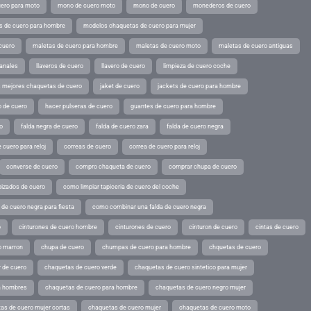
ero para moto
mono de cuero moto
mono de cuero
monederos de cuero
s de cuero para hombre
modelos chaquetas de cuero para mujer
cuero
maletas de cuero para hombre
maletas de cuero moto
maletas de cuero antiguas
sanales
llaveros de cuero
llavero de cuero
limpieza de cuero coche
s mejores chaquetas de cuero
jaket de cuero
jackets de cuero para hombre
o de cuero
hacer pulseras de cuero
guantes de cuero para hombre
o
falda negra de cuero
falda de cuero zara
falda de cuero negra
 cuero para reloj
correas de cuero
correa de cuero para reloj
converse de cuero
compro chaqueta de cuero
comprar chupa de cuero
pizados de cuero
como limpiar tapiceria de cuero del coche
de cuero negra para fiesta
como combinar una falda de cuero negra
o
cinturones de cuero hombre
cinturones de cuero
cinturon de cuero
cintas de cuero
o marron
chupa de cuero
chumpas de cuero para hombre
chquetas de cuero
 de cuero
chaquetas de cuero verde
chaquetas de cuero sintetico para mujer
a hombres
chaquetas de cuero para hombre
chaquetas de cuero negro mujer
as de cuero mujer cortas
chaquetas de cuero mujer
chaquetas de cuero moto