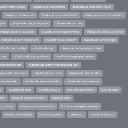
 cuero hombre amazon
chaquetas de cuero hombre
chaquetas de cuero estilo motero
chaquetas de cuero chica
chaquetas de cuero cafe mujer
chaquetas de cuero cafe hombre
mbre
chaqueta de cuero zara hombre
chaqueta de cuero zara
chaqueta de cuero para mujer
chaqueta de cuero para hombres
chaqueta de cuero para hombre
chaqueta de cuero hombre zara
chaqueta de cuero hombre
chaqueta de cuero de mujer
nclas de cuero hombre
chanclas de cuero
chamarras de cuero para hombres
 rojas
cazadoras de cuero para moto
cazadoras de cuero para hombre
 cuero hombre zara
cazadoras de cuero hombre massimo dutti
azadora de cuero mujer
cazadora de cuero moto
cazadora de cuero hombre
bre artesanales
carteras de cuero artesanales
carteras de cuero argentino
ro
brazaletes de cuero
brazalete de cuero
botas de cuero hombre
botas de cuero
mbre
bolsos de cuero artesanales
bolsos de cuero
 para mujer
boinas de cuero para hombre
boinas de cuero para caballeros
boina de cuero de mujer
boina cuero hombre
boina cuero
bandoleras de cuero