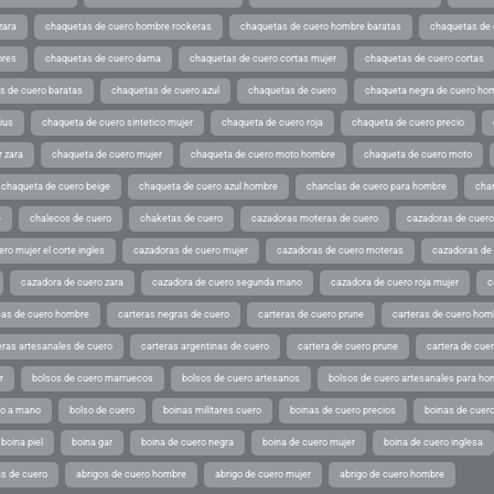
zara
chaquetas de cuero hombre rockeras
chaquetas de cuero hombre baratas
chaquetas de
ores
chaquetas de cuero dama
chaquetas de cuero cortas mujer
chaquetas de cuero cortas
s de cuero baratas
chaquetas de cuero azul
chaquetas de cuero
chaqueta negra de cuero ho
ius
chaqueta de cuero sintetico mujer
chaqueta de cuero roja
chaqueta de cuero precio
 zara
chaqueta de cuero mujer
chaqueta de cuero moto hombre
chaqueta de cuero moto
chaqueta de cuero beige
chaqueta de cuero azul hombre
chanclas de cuero para hombre
cha
e
chalecos de cuero
chaketas de cuero
cazadoras moteras de cuero
cazadoras de cuero
ro mujer el corte ingles
cazadoras de cuero mujer
cazadoras de cuero moteras
cazadoras de
cazadora de cuero zara
cazadora de cuero segunda mano
cazadora de cuero roja mujer
c
as de cuero hombre
carteras negras de cuero
carteras de cuero prune
carteras de cuero hom
eras artesanales de cuero
carteras argentinas de cuero
cartera de cuero prune
cartera de cue
r
bolsos de cuero marruecos
bolsos de cuero artesanos
bolsos de cuero artesanales para ho
ho a mano
bolso de cuero
boinas militares cuero
boinas de cuero precios
boinas de cuero
boina piel
boina gar
boina de cuero negra
boina de cuero mujer
boina de cuero inglesa
s de cuero
abrigos de cuero hombre
abrigo de cuero mujer
abrigo de cuero hombre