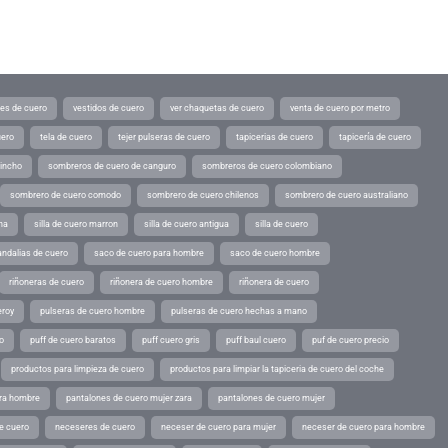
tes de cuero
vestidos de cuero
ver chaquetas de cuero
venta de cuero por metro
uero
tela de cuero
tejer pulseras de cuero
tapicerias de cuero
tapicería de cuero
pincho
sombreros de cuero de canguro
sombreros de cuero colombiano
sombrero de cuero comodo
sombrero de cuero chilenos
sombrero de cuero australiano
ina
silla de cuero marron
silla de cuero antigua
silla de cuero
andalias de cuero
saco de cuero para hombre
saco de cuero hombre
riñoneras de cuero
riñonera de cuero hombre
riñonera de cuero
eroy
pulseras de cuero hombre
pulseras de cuero hechas a mano
o
puff de cuero baratos
puff cuero gris
puff baul cuero
puf de cuero precio
productos para limpieza de cuero
productos para limpiar la tapiceria de cuero del coche
ara hombre
pantalones de cuero mujer zara
pantalones de cuero mujer
e cuero
neceseres de cuero
neceser de cuero para mujer
neceser de cuero para hombre