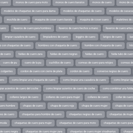
 cuero
monos de cuero para moto
monos de cuero baratos
monos de cuero
mono de cu
modelos de chaquetas de cuero para dama
modelos de chaquetas de cuero
modelos de casaca
mochila de cuero
maquina de coser cuero barata
maquina de coser cuero
maletines de 
cuero
llaveros de cuero para hombres
llaveros de cuero hechos a mano
llaveros de cuero arte
limpiar cazadora de cuero
limpiadores de cuero
leggins de cuero
latigos de cuero
la
 con chaquetas de cuero
hombres con chaqueta de cuero
hombre con chaqueta de cuero
hil
 de cuero
faldas de cuero zara
faldas de cuero negras
faldas de cuero
falda tubo de cuer
cuero de pu
cuero de la pu
cuchillos de cuero
correas de cuero para relojes
correas de
a colgantes
cordon de cuero con cierre de plata
cordon de cuero
converse negras de cuero
uero
como limpiar una chaqueta de cuero
como limpiar una cazadora de cuero
como limpiar ta
iar asientos de cuero del coche
como limpiar asientos de cuero de coche
como combinar una falda 
ro
collares largos de cuero
collares de cuero para mujer
collares de cuero
collar de cuer
cuero hombre
chupas de cuero
chupa de cuero roja
chupa de cuero mujer
chupa de cuer
es de cuero
chaquetas para hombre de cuero
chaquetas negras de cuero
chaquetas de mujer
e moda
chaquetas de cuero para mujer
chaquetas de cuero para moto
chaquetas de cuero par
de cuero negra
chaquetas de cuero mujer zara
chaquetas de cuero mujer stradivarius
chaquet