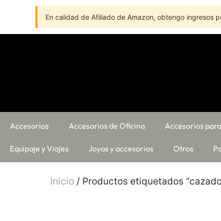
En calidad de Afiliado de Amazon, obtengo ingresos po
Accesorios
Accesorios de Oficina
Accesorios para
Equipaje y Viajes
Joyas y accesorios
Otros
Pa
Inicio
/ Productos etiquetados “cazado