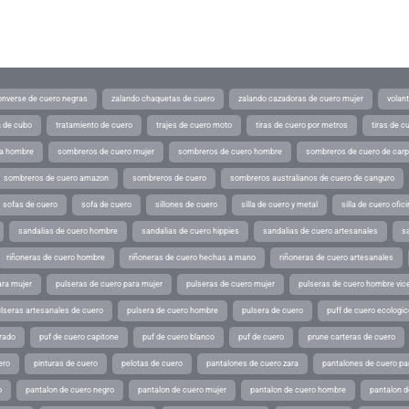
converse de cuero negras
zalando chaquetas de cuero
zalando cazadoras de cuero mujer
volan
a de cubo
tratamiento de cuero
trajes de cuero moto
tiras de cuero por metros
tiras de c
ra hombre
sombreros de cuero mujer
sombreros de cuero hombre
sombreros de cuero de car
sombreros de cuero amazon
sombreros de cuero
sombreros australianos de cuero de canguro
sofas de cuero
sofa de cuero
sillones de cuero
silla de cuero y metal
silla de cuero ofic
sandalias de cuero hombre
sandalias de cuero hippies
sandalias de cuero artesanales
s
riñoneras de cuero hombre
riñoneras de cuero hechas a mano
riñoneras de cuero artesanales
ara mujer
pulseras de cuero para mujer
pulseras de cuero mujer
pulseras de cuero hombre vic
lseras artesanales de cuero
pulsera de cuero hombre
pulsera de cuero
puff de cuero ecologic
rado
puf de cuero capitone
puf de cuero blanco
puf de cuero
prune carteras de cuero
ero
pinturas de cuero
pelotas de cuero
pantalones de cuero zara
pantalones de cuero p
o
pantalon de cuero negro
pantalon de cuero mujer
pantalon de cuero hombre
pantalon d