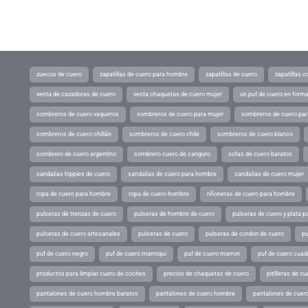
zuecos de cuero
zapatillas de cuero para hombre
zapatillas de cuero
zapatillas 
venta de cazadoras de cuero
venta chaquetas de cuero mujer
un puf de cuero en form
sombreros de cuero vaqueros
sombreros de cuero para mujer
sombreros de cuero pa
sombreros de cuero chillán
sombreros de cuero chile
sombreros de cuero blanco
sombrero de cuero argentino
sombrero cuero de canguro
sofas de cuero baratos
sandalias hippies de cuero
sandalias de cuero para hombre
sandalias de cuero mujer
ropa de cuero para hombre
ropa de cuero hombre
riñoneras de cuero para hombre
pulseras de trenzas de cuero
pulseras de hombre de cuero
pulseras de cuero y plata p
pulseras de cuero artesanales
pulseras de cuero
pulseras de cordon de cuero
pu
puf de cuero negro
puf de cuero marroqui
puf de cuero marron
puf de cuero cuad
productos para limpiar cuero de coches
precios de chaquetas de cuero
pitilleras de cu
pantalones de cuero hombre baratos
pantalones de cuero hombre
pantalones de cuer