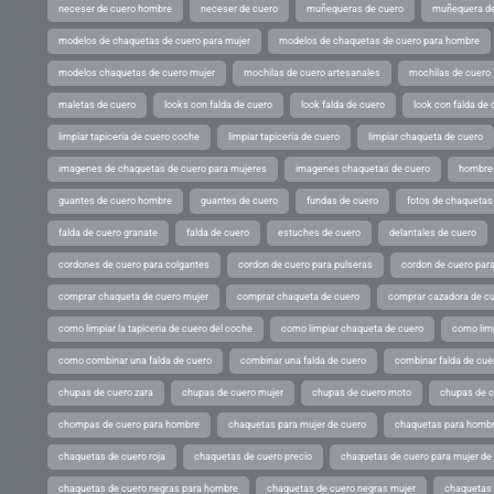
neceser de cuero hombre
neceser de cuero
muñequeras de cuero
muñequera de
modelos de chaquetas de cuero para mujer
modelos de chaquetas de cuero para hombre
modelos chaquetas de cuero mujer
mochilas de cuero artesanales
mochilas de cuero
maletas de cuero
looks con falda de cuero
look falda de cuero
look con falda de 
limpiar tapiceria de cuero coche
limpiar tapiceria de cuero
limpiar chaqueta de cuero
imagenes de chaquetas de cuero para mujeres
imagenes chaquetas de cuero
hombres
guantes de cuero hombre
guantes de cuero
fundas de cuero
fotos de chaquetas
falda de cuero granate
falda de cuero
estuches de cuero
delantales de cuero
cordones de cuero para colgantes
cordon de cuero para pulseras
cordon de cuero par
comprar chaqueta de cuero mujer
comprar chaqueta de cuero
comprar cazadora de c
como limpiar la tapiceria de cuero del coche
como limpiar chaqueta de cuero
como limp
como combinar una falda de cuero
combinar una falda de cuero
combinar falda de cue
chupas de cuero zara
chupas de cuero mujer
chupas de cuero moto
chupas de 
chompas de cuero para hombre
chaquetas para mujer de cuero
chaquetas para hombr
chaquetas de cuero roja
chaquetas de cuero precio
chaquetas de cuero para mujer d
chaquetas de cuero negras para hombre
chaquetas de cuero negras mujer
chaquetas 