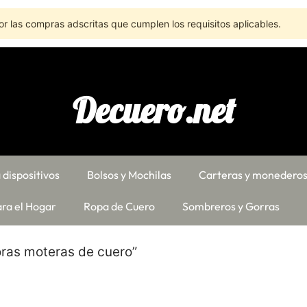
r las compras adscritas que cumplen los requisitos aplicables.
Decuero.net
 dispositivos
Bolsos y Mochilas
Carteras y monedero
ra el Hogar
Ropa de Cuero
Sombreros y Gorras
ras moteras de cuero”