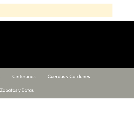
s
Cinturones
Cuerdas y Cordones
Zapatos y Botas