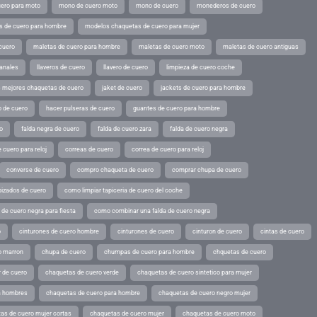
ero para moto
mono de cuero moto
mono de cuero
monederos de cuero
s de cuero para hombre
modelos chaquetas de cuero para mujer
cuero
maletas de cuero para hombre
maletas de cuero moto
maletas de cuero antiguas
sanales
llaveros de cuero
llavero de cuero
limpieza de cuero coche
s mejores chaquetas de cuero
jaket de cuero
jackets de cuero para hombre
o de cuero
hacer pulseras de cuero
guantes de cuero para hombre
o
falda negra de cuero
falda de cuero zara
falda de cuero negra
 cuero para reloj
correas de cuero
correa de cuero para reloj
converse de cuero
compro chaqueta de cuero
comprar chupa de cuero
pizados de cuero
como limpiar tapiceria de cuero del coche
de cuero negra para fiesta
como combinar una falda de cuero negra
o
cinturones de cuero hombre
cinturones de cuero
cinturon de cuero
cintas de cuero
o marron
chupa de cuero
chumpas de cuero para hombre
chquetas de cuero
 de cuero
chaquetas de cuero verde
chaquetas de cuero sintetico para mujer
a hombres
chaquetas de cuero para hombre
chaquetas de cuero negro mujer
as de cuero mujer cortas
chaquetas de cuero mujer
chaquetas de cuero moto