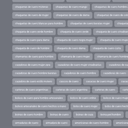
chaquetas de cuero moteras
chaquetas de cuero mango
chaquetas de cuero hombre 
chaquetas de cuero de mujer
chaquetas de cuero de dama
chaquetas de cuero de col
chaquetas de cuero blancas para hombre
chaquetas de cuero baratas mujer
chaqueta
chaqueta de cuero verde hombre
chaqueta de cuero verde
chaqueta de cuero stradivar
chaqueta de cuero para dama
chaqueta de cuero negra mujer
chaqueta de cuero mujer
chaqueta de cuero de hombre
chaqueta de cuero dama
chaqueta de cuero corta
chamarras de cuero para hombre
chamarra de cuero mujer
chamarra de cuero hombr
cazadoras de cuero mujer zara
cazadoras de cuero mujer stradivarius
cazadoras de cue
cazadoras de cuero hombre baratas
cazadoras de cuero hombre
cazadoras de cuero
cazadora de cuero estilo motero
cascos de cuero
casacas de cuero mujer
casac
carteras de cuero argentinas
carteras de cuero argentina
carteras de cuero
cart
bolsos de cuero para hombre artesanales
bolsos de cuero online
bolsos de cuero muje
bolsos artesanales de cuero hechos a mano
bolso de cuero mujer
bolso de cuero hec
boinas de cuero hombre
boinas de cuero
boinas de caza
boina piel hombre
armaduras de cuero
armadura de cuero
americanas de cuero hombre
americana