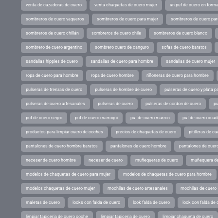
venta de cazadoras de cuero
venta chaquetas de cuero mujer
un puf de cuero en form
sombreros de cuero vaqueros
sombreros de cuero para mujer
sombreros de cuero pa
sombreros de cuero chillán
sombreros de cuero chile
sombreros de cuero blanco
sombrero de cuero argentino
sombrero cuero de canguro
sofas de cuero baratos
sandalias hippies de cuero
sandalias de cuero para hombre
sandalias de cuero mujer
ropa de cuero para hombre
ropa de cuero hombre
riñoneras de cuero para hombre
pulseras de trenzas de cuero
pulseras de hombre de cuero
pulseras de cuero y plata p
pulseras de cuero artesanales
pulseras de cuero
pulseras de cordon de cuero
pu
puf de cuero negro
puf de cuero marroqui
puf de cuero marron
puf de cuero cuad
productos para limpiar cuero de coches
precios de chaquetas de cuero
pitilleras de cu
pantalones de cuero hombre baratos
pantalones de cuero hombre
pantalones de cuer
neceser de cuero hombre
neceser de cuero
muñequeras de cuero
muñequera de
modelos de chaquetas de cuero para mujer
modelos de chaquetas de cuero para hombre
modelos chaquetas de cuero mujer
mochilas de cuero artesanales
mochilas de cuero
maletas de cuero
looks con falda de cuero
look falda de cuero
look con falda de 
limpiar tapiceria de cuero coche
limpiar tapiceria de cuero
limpiar chaqueta de cuero