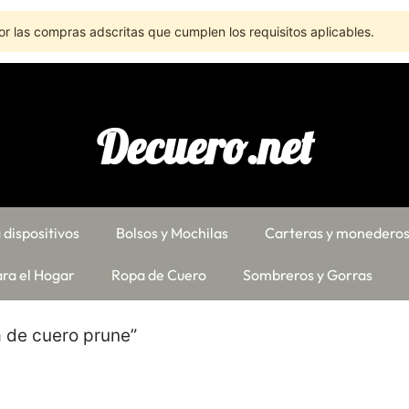
r las compras adscritas que cumplen los requisitos aplicables.
Decuero.net
 dispositivos
Bolsos y Mochilas
Carteras y monedero
ra el Hogar
Ropa de Cuero
Sombreros y Gorras
a de cuero prune”