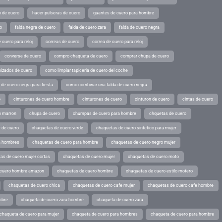
o de cuero
hacer pulseras de cuero
guantes de cuero para hombre
o
falda negra de cuero
falda de cuero zara
falda de cuero negra
 cuero para reloj
correas de cuero
correa de cuero para reloj
converse de cuero
compro chaqueta de cuero
comprar chupa de cuero
pizados de cuero
como limpiar tapiceria de cuero del coche
de cuero negra para fiesta
como combinar una falda de cuero negra
o
cinturones de cuero hombre
cinturones de cuero
cinturon de cuero
cintas de cuero
o marron
chupa de cuero
chumpas de cuero para hombre
chquetas de cuero
 de cuero
chaquetas de cuero verde
chaquetas de cuero sintetico para mujer
a hombres
chaquetas de cuero para hombre
chaquetas de cuero negro mujer
as de cuero mujer cortas
chaquetas de cuero mujer
chaquetas de cuero moto
 cuero hombre amazon
chaquetas de cuero hombre
chaquetas de cuero estilo motero
chaquetas de cuero chica
chaquetas de cuero cafe mujer
chaquetas de cuero cafe hombre
mbre
chaqueta de cuero zara hombre
chaqueta de cuero zara
chaqueta de cuero para mujer
chaqueta de cuero para hombres
chaqueta de cuero para hombre