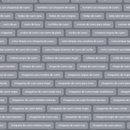
 con chaquetas de cuero
hombres con chaqueta de cuero
hombre con chaqueta de cuero
hil
 de cuero
faldas de cuero zara
faldas de cuero negras
faldas de cuero
falda tubo de cuer
cuero de pu
cuero de la pu
cuchillos de cuero
correas de cuero para relojes
correas de
a colgantes
cordon de cuero con cierre de plata
cordon de cuero
converse negras de cuero
uero
como limpiar una chaqueta de cuero
como limpiar una cazadora de cuero
como limpiar ta
iar asientos de cuero del coche
como limpiar asientos de cuero de coche
como combinar una falda 
ro
collares largos de cuero
collares de cuero para mujer
collares de cuero
collar de cuer
cuero hombre
chupas de cuero
chupa de cuero roja
chupa de cuero mujer
chupa de cuer
es de cuero
chaquetas para hombre de cuero
chaquetas negras de cuero
chaquetas de mujer
e moda
chaquetas de cuero para mujer
chaquetas de cuero para moto
chaquetas de cuero par
de cuero negra
chaquetas de cuero mujer zara
chaquetas de cuero mujer stradivarius
chaquet
zara
chaquetas de cuero hombre rockeras
chaquetas de cuero hombre baratas
chaquetas de
ores
chaquetas de cuero dama
chaquetas de cuero cortas mujer
chaquetas de cuero cortas
s de cuero baratas
chaquetas de cuero azul
chaquetas de cuero
chaqueta negra de cuero ho
ius
chaqueta de cuero sintetico mujer
chaqueta de cuero roja
chaqueta de cuero precio