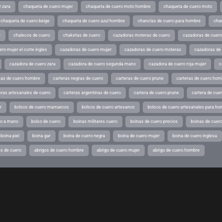
 zara
chaqueta de cuero mujer
chaqueta de cuero moto hombre
chaqueta de cuero moto
chaqueta de cuero beige
chaqueta de cuero azul hombre
chanclas de cuero para hombre
cha
e
chalecos de cuero
chaketas de cuero
cazadoras moteras de cuero
cazadoras de cuero
ro mujer el corte ingles
cazadoras de cuero mujer
cazadoras de cuero moteras
cazadoras de
cazadora de cuero zara
cazadora de cuero segunda mano
cazadora de cuero roja mujer
c
as de cuero hombre
carteras negras de cuero
carteras de cuero prune
carteras de cuero hom
eras artesanales de cuero
carteras argentinas de cuero
cartera de cuero prune
cartera de cue
r
bolsos de cuero marruecos
bolsos de cuero artesanos
bolsos de cuero artesanales para ho
ho a mano
bolso de cuero
boinas militares cuero
boinas de cuero precios
boinas de cuero
boina piel
boina gar
boina de cuero negra
boina de cuero mujer
boina de cuero inglesa
s de cuero
abrigos de cuero hombre
abrigo de cuero mujer
abrigo de cuero hombre