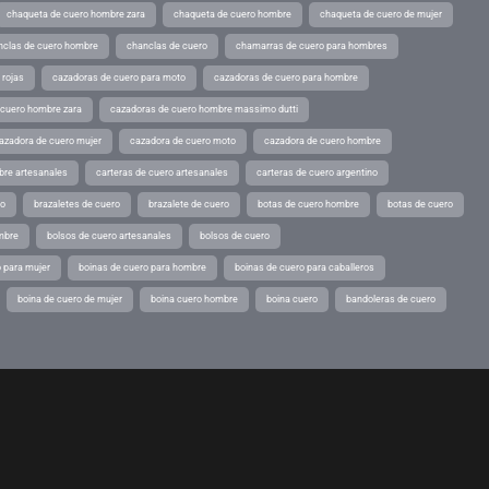
chaqueta de cuero hombre zara
chaqueta de cuero hombre
chaqueta de cuero de mujer
nclas de cuero hombre
chanclas de cuero
chamarras de cuero para hombres
 rojas
cazadoras de cuero para moto
cazadoras de cuero para hombre
 cuero hombre zara
cazadoras de cuero hombre massimo dutti
azadora de cuero mujer
cazadora de cuero moto
cazadora de cuero hombre
bre artesanales
carteras de cuero artesanales
carteras de cuero argentino
ro
brazaletes de cuero
brazalete de cuero
botas de cuero hombre
botas de cuero
mbre
bolsos de cuero artesanales
bolsos de cuero
 para mujer
boinas de cuero para hombre
boinas de cuero para caballeros
boina de cuero de mujer
boina cuero hombre
boina cuero
bandoleras de cuero