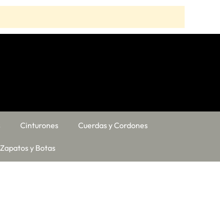
s
Cinturones
Cuerdas y Cordones
Zapatos y Botas