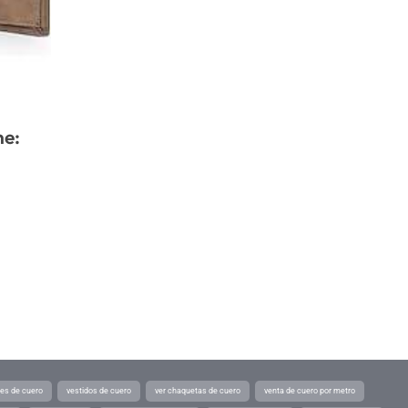
ne:
tes de cuero
vestidos de cuero
ver chaquetas de cuero
venta de cuero por metro