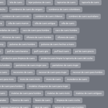
uero
tela de cuero
tejer pulseras de cuero
tapicerias de cuero
tapicería de cuero
pincho
sombreros de cuero de canguro
sombreros de cuero colombiano
sombrero de cuero comodo
sombrero de cuero chilenos
sombrero de cuero australiano
ina
silla de cuero marron
silla de cuero antigua
silla de cuero
andalias de cuero
saco de cuero para hombre
saco de cuero hombre
riñoneras de cuero
riñonera de cuero hombre
riñonera de cuero
eroy
pulseras de cuero hombre
pulseras de cuero hechas a mano
o
puff de cuero baratos
puff cuero gris
puff baul cuero
puf de cuero precio
productos para limpieza de cuero
productos para limpiar la tapiceria de cuero del coche
ara hombre
pantalones de cuero mujer zara
pantalones de cuero mujer
e cuero
neceseres de cuero
neceser de cuero para mujer
neceser de cuero para hombre
ero para moto
mono de cuero moto
mono de cuero
monederos de cuero
s de cuero para hombre
modelos chaquetas de cuero para mujer
cuero
maletas de cuero para hombre
maletas de cuero moto
maletas de cuero antiguas
sanales
llaveros de cuero
llavero de cuero
limpieza de cuero coche
s mejores chaquetas de cuero
jaket de cuero
jackets de cuero para hombre