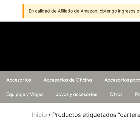
En calidad de Afiliado de Amazon, obtengo ingresos po
Accesorios
Accesorios de Oficina
Accesorios para
Equipaje y Viajes
Joyas y accesorios
Otros
Pa
Inicio
/ Productos etiquetados “carter