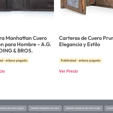
ra Manhattan Cuero
Carteras de Cuero Pru
n para Hombre – A.G.
Elegancia y Estilo
DING & BROS.
ad · enlace pagado
Publicidad · enlace pagado
cio
Ver Precio
converse de cuero negras
zalando chaquetas de cuero
zalando cazadoras de cuero mujer
volan