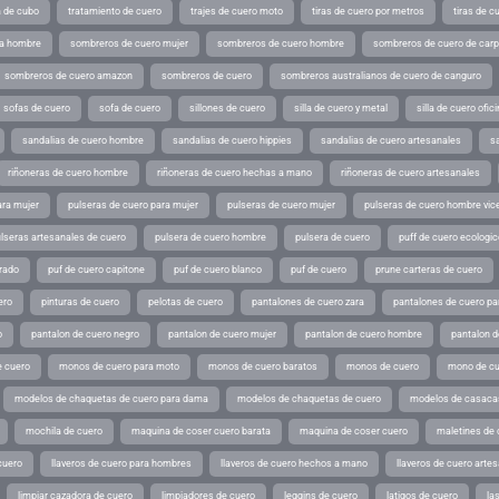
a de cubo
tratamiento de cuero
trajes de cuero moto
tiras de cuero por metros
tiras de c
ra hombre
sombreros de cuero mujer
sombreros de cuero hombre
sombreros de cuero de car
sombreros de cuero amazon
sombreros de cuero
sombreros australianos de cuero de canguro
sofas de cuero
sofa de cuero
sillones de cuero
silla de cuero y metal
silla de cuero ofic
sandalias de cuero hombre
sandalias de cuero hippies
sandalias de cuero artesanales
s
riñoneras de cuero hombre
riñoneras de cuero hechas a mano
riñoneras de cuero artesanales
ara mujer
pulseras de cuero para mujer
pulseras de cuero mujer
pulseras de cuero hombre vic
lseras artesanales de cuero
pulsera de cuero hombre
pulsera de cuero
puff de cuero ecologic
rado
puf de cuero capitone
puf de cuero blanco
puf de cuero
prune carteras de cuero
ero
pinturas de cuero
pelotas de cuero
pantalones de cuero zara
pantalones de cuero p
o
pantalon de cuero negro
pantalon de cuero mujer
pantalon de cuero hombre
pantalon d
 cuero
monos de cuero para moto
monos de cuero baratos
monos de cuero
mono de cu
modelos de chaquetas de cuero para dama
modelos de chaquetas de cuero
modelos de casaca
mochila de cuero
maquina de coser cuero barata
maquina de coser cuero
maletines de 
cuero
llaveros de cuero para hombres
llaveros de cuero hechos a mano
llaveros de cuero arte
limpiar cazadora de cuero
limpiadores de cuero
leggins de cuero
latigos de cuero
la