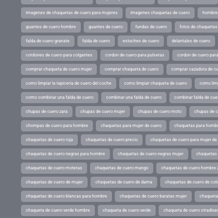
imagenes de chaquetas de cuero para mujeres
imagenes chaquetas de cuero
hombres
guantes de cuero hombre
guantes de cuero
fundas de cuero
fotos de chaquetas
falda de cuero granate
falda de cuero
estuches de cuero
delantales de cuero
cordones de cuero para colgantes
cordon de cuero para pulseras
cordon de cuero par
comprar chaqueta de cuero mujer
comprar chaqueta de cuero
comprar cazadora de c
como limpiar la tapiceria de cuero del coche
como limpiar chaqueta de cuero
como limp
como combinar una falda de cuero
combinar una falda de cuero
combinar falda de cue
chupas de cuero zara
chupas de cuero mujer
chupas de cuero moto
chupas de 
chompas de cuero para hombre
chaquetas para mujer de cuero
chaquetas para hombr
chaquetas de cuero roja
chaquetas de cuero precio
chaquetas de cuero para mujer d
chaquetas de cuero negras para hombre
chaquetas de cuero negras mujer
chaquetas 
chaquetas de cuero moteras
chaquetas de cuero mango
chaquetas de cuero hombre 
chaquetas de cuero de mujer
chaquetas de cuero de dama
chaquetas de cuero de col
chaquetas de cuero blancas para hombre
chaquetas de cuero baratas mujer
chaqueta
chaqueta de cuero verde hombre
chaqueta de cuero verde
chaqueta de cuero stradivar