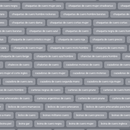
de cuero negra
chaquetas de cuero mujer zara
chaquetas de cuero mujer stradivarius
chaquet
zara
chaquetas de cuero hombre rockeras
chaquetas de cuero hombre baratas
chaquetas de
ores
chaquetas de cuero dama
chaquetas de cuero cortas mujer
chaquetas de cuero cortas
s de cuero baratas
chaquetas de cuero azul
chaquetas de cuero
chaqueta negra de cuero ho
ius
chaqueta de cuero sintetico mujer
chaqueta de cuero roja
chaqueta de cuero precio
 zara
chaqueta de cuero mujer
chaqueta de cuero moto hombre
chaqueta de cuero moto
chaqueta de cuero beige
chaqueta de cuero azul hombre
chanclas de cuero para hombre
cha
e
chalecos de cuero
chaketas de cuero
cazadoras moteras de cuero
cazadoras de cuero
ro mujer el corte ingles
cazadoras de cuero mujer
cazadoras de cuero moteras
cazadoras de
cazadora de cuero zara
cazadora de cuero segunda mano
cazadora de cuero roja mujer
c
as de cuero hombre
carteras negras de cuero
carteras de cuero prune
carteras de cuero hom
eras artesanales de cuero
carteras argentinas de cuero
cartera de cuero prune
cartera de cue
r
bolsos de cuero marruecos
bolsos de cuero artesanos
bolsos de cuero artesanales para ho
ho a mano
bolso de cuero
boinas militares cuero
boinas de cuero precios
boinas de cuero
boina piel
boina gar
boina de cuero negra
boina de cuero mujer
boina de cuero inglesa