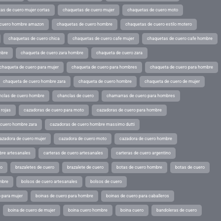
as de cuero mujer cortas
chaquetas de cuero mujer
chaquetas de cuero moto
 cuero hombre amazon
chaquetas de cuero hombre
chaquetas de cuero estilo motero
chaquetas de cuero chica
chaquetas de cuero cafe mujer
chaquetas de cuero cafe hombre
mbre
chaqueta de cuero zara hombre
chaqueta de cuero zara
chaqueta de cuero para mujer
chaqueta de cuero para hombres
chaqueta de cuero para hombre
chaqueta de cuero hombre zara
chaqueta de cuero hombre
chaqueta de cuero de mujer
nclas de cuero hombre
chanclas de cuero
chamarras de cuero para hombres
 rojas
cazadoras de cuero para moto
cazadoras de cuero para hombre
 cuero hombre zara
cazadoras de cuero hombre massimo dutti
azadora de cuero mujer
cazadora de cuero moto
cazadora de cuero hombre
bre artesanales
carteras de cuero artesanales
carteras de cuero argentino
ro
brazaletes de cuero
brazalete de cuero
botas de cuero hombre
botas de cuero
mbre
bolsos de cuero artesanales
bolsos de cuero
 para mujer
boinas de cuero para hombre
boinas de cuero para caballeros
boina de cuero de mujer
boina cuero hombre
boina cuero
bandoleras de cuero