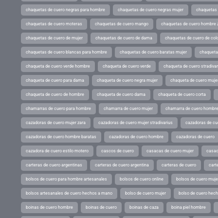
chaquetas de cuero negras para hombre
chaquetas de cuero negras mujer
chaquetas 
chaquetas de cuero moteras
chaquetas de cuero mango
chaquetas de cuero hombre 
chaquetas de cuero de mujer
chaquetas de cuero de dama
chaquetas de cuero de col
chaquetas de cuero blancas para hombre
chaquetas de cuero baratas mujer
chaqueta
chaqueta de cuero verde hombre
chaqueta de cuero verde
chaqueta de cuero stradivar
chaqueta de cuero para dama
chaqueta de cuero negra mujer
chaqueta de cuero mujer
chaqueta de cuero de hombre
chaqueta de cuero dama
chaqueta de cuero corta
chamarras de cuero para hombre
chamarra de cuero mujer
chamarra de cuero hombr
cazadoras de cuero mujer zara
cazadoras de cuero mujer stradivarius
cazadoras de cue
cazadoras de cuero hombre baratas
cazadoras de cuero hombre
cazadoras de cuero
cazadora de cuero estilo motero
cascos de cuero
casacas de cuero mujer
casac
carteras de cuero argentinas
carteras de cuero argentina
carteras de cuero
cart
bolsos de cuero para hombre artesanales
bolsos de cuero online
bolsos de cuero muje
bolsos artesanales de cuero hechos a mano
bolso de cuero mujer
bolso de cuero hec
boinas de cuero hombre
boinas de cuero
boinas de caza
boina piel hombre