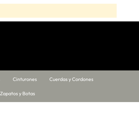
s
Cinturones
Cuerdas y Cordones
Zapatos y Botas