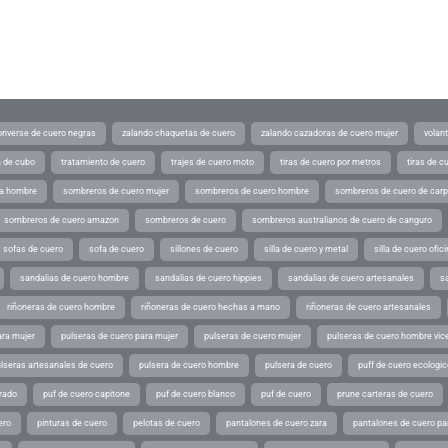
converse de cuero negras
zalando chaquetas de cuero
zalando cazadoras de cuero mujer
volan
a de cubo
tratamiento de cuero
trajes de cuero moto
tiras de cuero por metros
tiras de c
ra hombre
sombreros de cuero mujer
sombreros de cuero hombre
sombreros de cuero de car
sombreros de cuero amazon
sombreros de cuero
sombreros australianos de cuero de canguro
sofas de cuero
sofa de cuero
sillones de cuero
silla de cuero y metal
silla de cuero ofic
sandalias de cuero hombre
sandalias de cuero hippies
sandalias de cuero artesanales
s
riñoneras de cuero hombre
riñoneras de cuero hechas a mano
riñoneras de cuero artesanales
ara mujer
pulseras de cuero para mujer
pulseras de cuero mujer
pulseras de cuero hombre vic
lseras artesanales de cuero
pulsera de cuero hombre
pulsera de cuero
puff de cuero ecologic
rado
puf de cuero capitone
puf de cuero blanco
puf de cuero
prune carteras de cuero
ero
pinturas de cuero
pelotas de cuero
pantalones de cuero zara
pantalones de cuero p