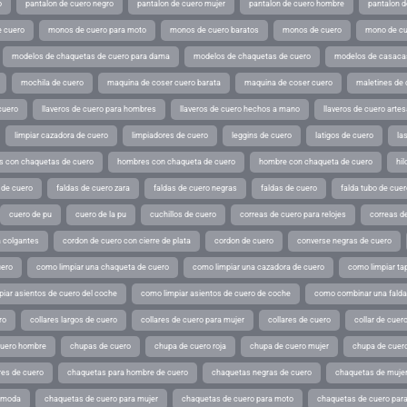
o
pantalon de cuero negro
pantalon de cuero mujer
pantalon de cuero hombre
pantalon d
 cuero
monos de cuero para moto
monos de cuero baratos
monos de cuero
mono de cu
modelos de chaquetas de cuero para dama
modelos de chaquetas de cuero
modelos de casaca
mochila de cuero
maquina de coser cuero barata
maquina de coser cuero
maletines de 
cuero
llaveros de cuero para hombres
llaveros de cuero hechos a mano
llaveros de cuero arte
limpiar cazadora de cuero
limpiadores de cuero
leggins de cuero
latigos de cuero
la
 con chaquetas de cuero
hombres con chaqueta de cuero
hombre con chaqueta de cuero
hil
 de cuero
faldas de cuero zara
faldas de cuero negras
faldas de cuero
falda tubo de cuer
cuero de pu
cuero de la pu
cuchillos de cuero
correas de cuero para relojes
correas de
a colgantes
cordon de cuero con cierre de plata
cordon de cuero
converse negras de cuero
uero
como limpiar una chaqueta de cuero
como limpiar una cazadora de cuero
como limpiar ta
iar asientos de cuero del coche
como limpiar asientos de cuero de coche
como combinar una falda 
ro
collares largos de cuero
collares de cuero para mujer
collares de cuero
collar de cuer
cuero hombre
chupas de cuero
chupa de cuero roja
chupa de cuero mujer
chupa de cuer
es de cuero
chaquetas para hombre de cuero
chaquetas negras de cuero
chaquetas de mujer
e moda
chaquetas de cuero para mujer
chaquetas de cuero para moto
chaquetas de cuero par