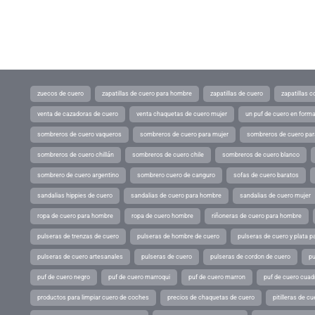
zuecos de cuero
zapatillas de cuero para hombre
zapatillas de cuero
zapatillas 
venta de cazadoras de cuero
venta chaquetas de cuero mujer
un puf de cuero en form
sombreros de cuero vaqueros
sombreros de cuero para mujer
sombreros de cuero pa
sombreros de cuero chillán
sombreros de cuero chile
sombreros de cuero blanco
sombrero de cuero argentino
sombrero cuero de canguro
sofas de cuero baratos
sandalias hippies de cuero
sandalias de cuero para hombre
sandalias de cuero mujer
ropa de cuero para hombre
ropa de cuero hombre
riñoneras de cuero para hombre
pulseras de trenzas de cuero
pulseras de hombre de cuero
pulseras de cuero y plata p
pulseras de cuero artesanales
pulseras de cuero
pulseras de cordon de cuero
pu
puf de cuero negro
puf de cuero marroqui
puf de cuero marron
puf de cuero cuad
productos para limpiar cuero de coches
precios de chaquetas de cuero
pitilleras de cu