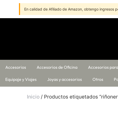
En calidad de Afiliado de Amazon, obtengo ingresos po
Accesorios
Accesorios de Oficina
Accesorios para
Equipaje y Viajes
Joyas y accesorios
Otros
Pa
Inicio
/ Productos etiquetados “riñone