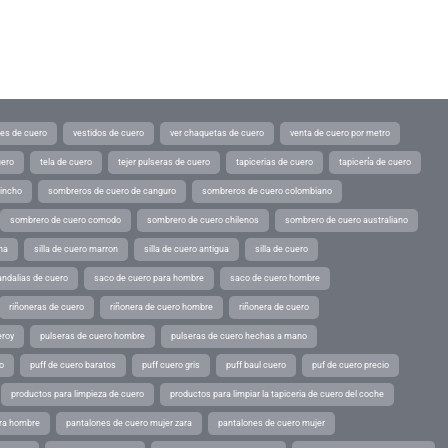
tes de cuero
vestidos de cuero
ver chaquetas de cuero
venta de cuero por metro
uero
tela de cuero
tejer pulseras de cuero
tapicerias de cuero
tapicería de cuero
pincho
sombreros de cuero de canguro
sombreros de cuero colombiano
sombrero de cuero comodo
sombrero de cuero chilenos
sombrero de cuero australiano
ina
silla de cuero marron
silla de cuero antigua
silla de cuero
andalias de cuero
saco de cuero para hombre
saco de cuero hombre
riñoneras de cuero
riñonera de cuero hombre
riñonera de cuero
eroy
pulseras de cuero hombre
pulseras de cuero hechas a mano
o
puff de cuero baratos
puff cuero gris
puff baul cuero
puf de cuero precio
productos para limpieza de cuero
productos para limpiar la tapiceria de cuero del coche
ara hombre
pantalones de cuero mujer zara
pantalones de cuero mujer