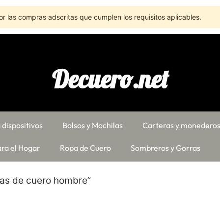
r las compras adscritas que cumplen los requisitos aplicables.
Decuero.net
 dispositivos
Bolsos y Mochilas
Carteras y monedero
ra el Hogar
Ropa de Cuero
Sombreros y Gorras
ras de cuero hombre”