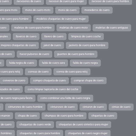
e cuero
neceseres de cuero
neceser de cuero para mujer
neceser de cuero para hombre
ero para moto
mono de cuero moto
mono de cuero
monederos de cuero
s de cuero para hombre
modelos chaquetas de cuero para mujer
cuero
maletas de cuero para hombre
maletas de cuero moto
maletas de cuero antiguas
sanales
llaveros de cuero
llavero de cuero
limpieza de cuero coche
s mejores chaquetas de cuero
jaket de cuero
jackets de cuero para hombre
o de cuero
hacer pulseras de cuero
guantes de cuero para hombre
o
falda negra de cuero
falda de cuero zara
falda de cuero negra
 cuero para reloj
correas de cuero
correa de cuero para reloj
converse de cuero
compro chaqueta de cuero
comprar chupa de cuero
pizados de cuero
como limpiar tapiceria de cuero del coche
de cuero negra para fiesta
como combinar una falda de cuero negra
o
cinturones de cuero hombre
cinturones de cuero
cinturon de cuero
cintas de cuero
o marron
chupa de cuero
chumpas de cuero para hombre
chquetas de cuero
 de cuero
chaquetas de cuero verde
chaquetas de cuero sintetico para mujer
a hombres
chaquetas de cuero para hombre
chaquetas de cuero negro mujer