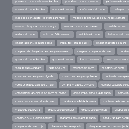
pantalones de cuero hombre baratos
pantalones de cuero hombre
pantalones de cuer
neceser de cuero hombre
neceser de cuero
muñequeras de cuero
muñequera de
modelos de chaquetas de cuero para mujer
modelos de chaquetas de cuero para hombre
modelos chaquetas de cuero mujer
mochilas de cuero artesanales
mochilas de cuero
maletas de cuero
looks con falda de cuero
look falda de cuero
look con falda de 
limpiar tapiceria de cuero coche
limpiar tapiceria de cuero
limpiar chaqueta de cuero
imagenes de chaquetas de cuero para mujeres
imagenes chaquetas de cuero
hombres
guantes de cuero hombre
guantes de cuero
fundas de cuero
fotos de chaquetas
falda de cuero granate
falda de cuero
estuches de cuero
delantales de cuero
cordones de cuero para colgantes
cordon de cuero para pulseras
cordon de cuero par
comprar chaqueta de cuero mujer
comprar chaqueta de cuero
comprar cazadora de c
como limpiar la tapiceria de cuero del coche
como limpiar chaqueta de cuero
como limp
como combinar una falda de cuero
combinar una falda de cuero
combinar falda de cue
chupas de cuero zara
chupas de cuero mujer
chupas de cuero moto
chupas de 
chompas de cuero para hombre
chaquetas para mujer de cuero
chaquetas para hombr
chaquetas de cuero roja
chaquetas de cuero precio
chaquetas de cuero para mujer d