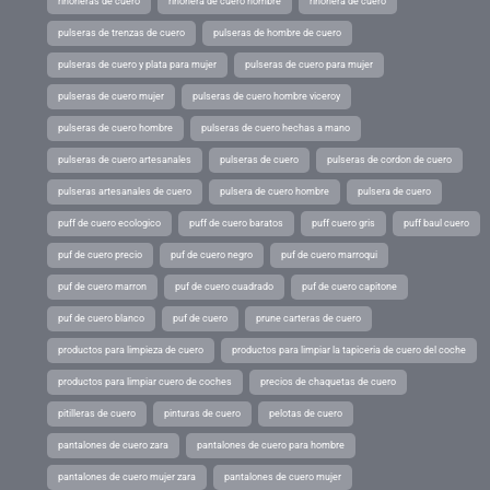
riñoneras de cuero
riñonera de cuero hombre
riñonera de cuero
pulseras de trenzas de cuero
pulseras de hombre de cuero
pulseras de cuero y plata para mujer
pulseras de cuero para mujer
pulseras de cuero mujer
pulseras de cuero hombre viceroy
pulseras de cuero hombre
pulseras de cuero hechas a mano
pulseras de cuero artesanales
pulseras de cuero
pulseras de cordon de cuero
pulseras artesanales de cuero
pulsera de cuero hombre
pulsera de cuero
puff de cuero ecologico
puff de cuero baratos
puff cuero gris
puff baul cuero
puf de cuero precio
puf de cuero negro
puf de cuero marroqui
puf de cuero marron
puf de cuero cuadrado
puf de cuero capitone
puf de cuero blanco
puf de cuero
prune carteras de cuero
productos para limpieza de cuero
productos para limpiar la tapiceria de cuero del coche
productos para limpiar cuero de coches
precios de chaquetas de cuero
pitilleras de cuero
pinturas de cuero
pelotas de cuero
pantalones de cuero zara
pantalones de cuero para hombre
pantalones de cuero mujer zara
pantalones de cuero mujer