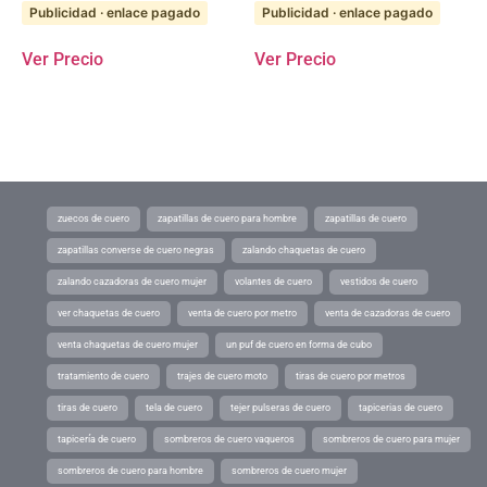
Publicidad · enlace pagado
Publicidad · enlace pagado
Ver Precio
Ver Precio
zuecos de cuero
zapatillas de cuero para hombre
zapatillas de cuero
zapatillas converse de cuero negras
zalando chaquetas de cuero
zalando cazadoras de cuero mujer
volantes de cuero
vestidos de cuero
ver chaquetas de cuero
venta de cuero por metro
venta de cazadoras de cuero
venta chaquetas de cuero mujer
un puf de cuero en forma de cubo
tratamiento de cuero
trajes de cuero moto
tiras de cuero por metros
tiras de cuero
tela de cuero
tejer pulseras de cuero
tapicerias de cuero
tapicería de cuero
sombreros de cuero vaqueros
sombreros de cuero para mujer
sombreros de cuero para hombre
sombreros de cuero mujer