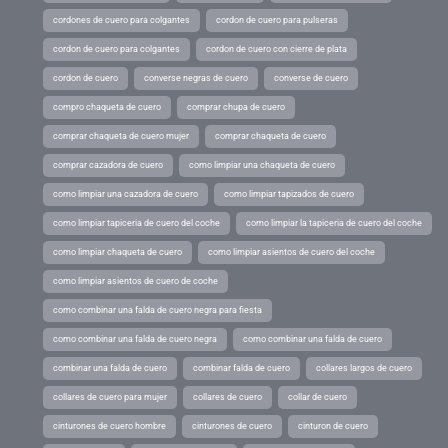
cordones de cuero para colgantes
cordon de cuero para pulseras
cordon de cuero para colgantes
cordon de cuero con cierre de plata
cordon de cuero
converse negras de cuero
converse de cuero
compro chaqueta de cuero
comprar chupa de cuero
comprar chaqueta de cuero mujer
comprar chaqueta de cuero
comprar cazadora de cuero
como limpiar una chaqueta de cuero
como limpiar una cazadora de cuero
como limpiar tapizados de cuero
como limpiar tapiceria de cuero del coche
como limpiar la tapiceria de cuero del coche
como limpiar chaqueta de cuero
como limpiar asientos de cuero del coche
como limpiar asientos de cuero de coche
como combinar una falda de cuero negra para fiesta
como combinar una falda de cuero negra
como combinar una falda de cuero
combinar una falda de cuero
combinar falda de cuero
collares largos de cuero
collares de cuero para mujer
collares de cuero
collar de cuero
cinturones de cuero hombre
cinturones de cuero
cinturon de cuero