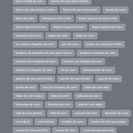
look con falda de cuero
llaveros de cuero para hombres
llaveros de cuero hechos a mano
llaveros de cuero artesanales
llaveros de cuero
llavero de cuero
limpieza de cuero coche
limpiar tapiceria de cuero coche
limpiar tapiceria de cuero
limpiar chaqueta de cuero
limpiar cazadora de cuero
limpiadores de cuero
leggins de cuero
latigos de cuero
las mejores chaquetas de cuero
jaket de cuero
jackets de cuero para hombre
imagenes de chaquetas de cuero para mujeres
imagenes chaquetas de cuero
hombres con chaquetas de cuero
hombres con chaqueta de cuero
hombre con chaqueta de cuero
hilo de cuero
hacer pulseras de cuero
guantes de cuero para hombre
guantes de cuero hombre
guantes de cuero
fundas de cuero
fotos de chaquetas de cuero
faldas de cuero zara
faldas de cuero negras
faldas de cuero
falda tubo de cuero
falda negra de cuero
falda de cuero zara
falda de cuero negra
falda de cuero granate
falda de cuero
estuches de cuero
delantales de cuero
cuero de pu
cuero de la pu
cuchillos de cuero
correas de cuero para relojes
correas de cuero para reloj
correas de cuero
correa de cuero para reloj