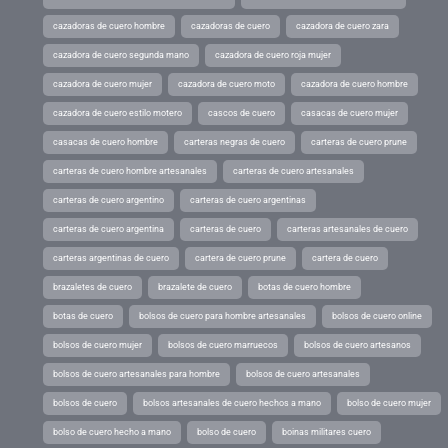
cazadoras de cuero hombre
cazadoras de cuero
cazadora de cuero zara
cazadora de cuero segunda mano
cazadora de cuero roja mujer
cazadora de cuero mujer
cazadora de cuero moto
cazadora de cuero hombre
cazadora de cuero estilo motero
cascos de cuero
casacas de cuero mujer
casacas de cuero hombre
carteras negras de cuero
carteras de cuero prune
carteras de cuero hombre artesanales
carteras de cuero artesanales
carteras de cuero argentino
carteras de cuero argentinas
carteras de cuero argentina
carteras de cuero
carteras artesanales de cuero
carteras argentinas de cuero
cartera de cuero prune
cartera de cuero
brazaletes de cuero
brazalete de cuero
botas de cuero hombre
botas de cuero
bolsos de cuero para hombre artesanales
bolsos de cuero online
bolsos de cuero mujer
bolsos de cuero marruecos
bolsos de cuero artesanos
bolsos de cuero artesanales para hombre
bolsos de cuero artesanales
bolsos de cuero
bolsos artesanales de cuero hechos a mano
bolso de cuero mujer
bolso de cuero hecho a mano
bolso de cuero
boinas militares cuero