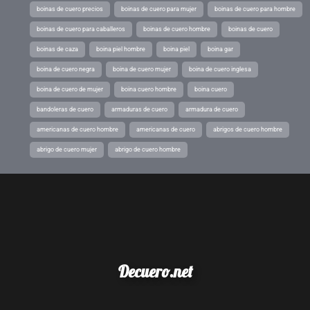
boinas de cuero precios
boinas de cuero para mujer
boinas de cuero para hombre
boinas de cuero para caballeros
boinas de cuero hombre
boinas de cuero
boinas de caza
boina piel hombre
boina piel
boina gar
boina de cuero negra
boina de cuero mujer
boina de cuero inglesa
boina de cuero de mujer
boina cuero hombre
boina cuero
bandoleras de cuero
armaduras de cuero
armadura de cuero
americanas de cuero hombre
americanas de cuero
abrigos de cuero hombre
abrigo de cuero mujer
abrigo de cuero hombre
Decuero.net