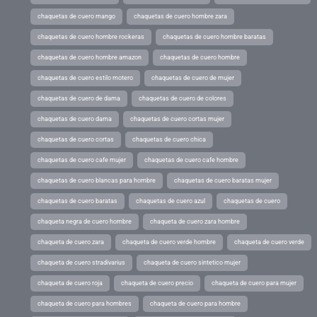
chaquetas de cuero mango
chaquetas de cuero hombre zara
chaquetas de cuero hombre rockeras
chaquetas de cuero hombre baratas
chaquetas de cuero hombre amazon
chaquetas de cuero hombre
chaquetas de cuero estilo motero
chaquetas de cuero de mujer
chaquetas de cuero de dama
chaquetas de cuero de colores
chaquetas de cuero dama
chaquetas de cuero cortas mujer
chaquetas de cuero cortas
chaquetas de cuero chica
chaquetas de cuero cafe mujer
chaquetas de cuero cafe hombre
chaquetas de cuero blancas para hombre
chaquetas de cuero baratas mujer
chaquetas de cuero baratas
chaquetas de cuero azul
chaquetas de cuero
chaqueta negra de cuero hombre
chaqueta de cuero zara hombre
chaqueta de cuero zara
chaqueta de cuero verde hombre
chaqueta de cuero verde
chaqueta de cuero stradivarius
chaqueta de cuero sintetico mujer
chaqueta de cuero roja
chaqueta de cuero precio
chaqueta de cuero para mujer
chaqueta de cuero para hombres
chaqueta de cuero para hombre