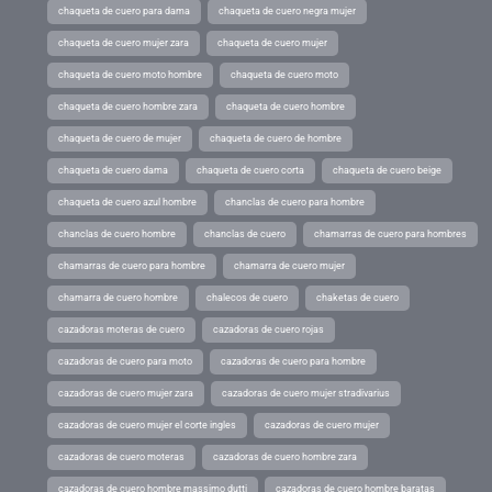
chaqueta de cuero para dama
chaqueta de cuero negra mujer
chaqueta de cuero mujer zara
chaqueta de cuero mujer
chaqueta de cuero moto hombre
chaqueta de cuero moto
chaqueta de cuero hombre zara
chaqueta de cuero hombre
chaqueta de cuero de mujer
chaqueta de cuero de hombre
chaqueta de cuero dama
chaqueta de cuero corta
chaqueta de cuero beige
chaqueta de cuero azul hombre
chanclas de cuero para hombre
chanclas de cuero hombre
chanclas de cuero
chamarras de cuero para hombres
chamarras de cuero para hombre
chamarra de cuero mujer
chamarra de cuero hombre
chalecos de cuero
chaketas de cuero
cazadoras moteras de cuero
cazadoras de cuero rojas
cazadoras de cuero para moto
cazadoras de cuero para hombre
cazadoras de cuero mujer zara
cazadoras de cuero mujer stradivarius
cazadoras de cuero mujer el corte ingles
cazadoras de cuero mujer
cazadoras de cuero moteras
cazadoras de cuero hombre zara
cazadoras de cuero hombre massimo dutti
cazadoras de cuero hombre baratas