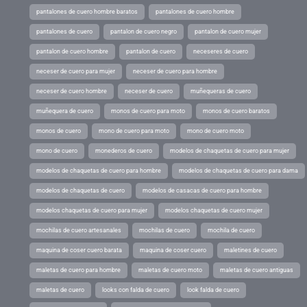
pantalones de cuero hombre baratos
pantalones de cuero hombre
pantalones de cuero
pantalon de cuero negro
pantalon de cuero mujer
pantalon de cuero hombre
pantalon de cuero
neceseres de cuero
neceser de cuero para mujer
neceser de cuero para hombre
neceser de cuero hombre
neceser de cuero
muñequeras de cuero
muñequera de cuero
monos de cuero para moto
monos de cuero baratos
monos de cuero
mono de cuero para moto
mono de cuero moto
mono de cuero
monederos de cuero
modelos de chaquetas de cuero para mujer
modelos de chaquetas de cuero para hombre
modelos de chaquetas de cuero para dama
modelos de chaquetas de cuero
modelos de casacas de cuero para hombre
modelos chaquetas de cuero para mujer
modelos chaquetas de cuero mujer
mochilas de cuero artesanales
mochilas de cuero
mochila de cuero
maquina de coser cuero barata
maquina de coser cuero
maletines de cuero
maletas de cuero para hombre
maletas de cuero moto
maletas de cuero antiguas
maletas de cuero
looks con falda de cuero
look falda de cuero