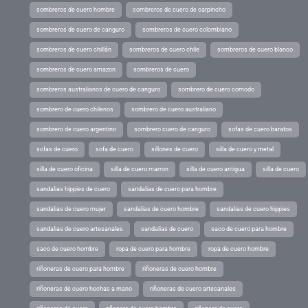
sombreros de cuero hombre
sombreros de cuero de carpincho
sombreros de cuero de canguro
sombreros de cuero colombiano
sombreros de cuero chillán
sombreros de cuero chile
sombreros de cuero blanco
sombreros de cuero amazon
sombreros de cuero
sombreros australianos de cuero de canguro
sombrero de cuero comodo
sombrero de cuero chilenos
sombrero de cuero australiano
sombrero de cuero argentino
sombrero cuero de canguro
sofas de cuero baratos
sofas de cuero
sofa de cuero
sillones de cuero
silla de cuero y metal
silla de cuero oficina
silla de cuero marron
silla de cuero antigua
silla de cuero
sandalias hippies de cuero
sandalias de cuero para hombre
sandalias de cuero mujer
sandalias de cuero hombre
sandalias de cuero hippies
sandalias de cuero artesanales
sandalias de cuero
saco de cuero para hombre
saco de cuero hombre
ropa de cuero para hombre
ropa de cuero hombre
riñoneras de cuero para hombre
riñoneras de cuero hombre
riñoneras de cuero hechas a mano
riñoneras de cuero artesanales