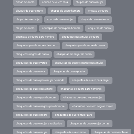
cintas de cuero
chupas de cuero zara
chupas de cuero mujer
chupas de cuero moto
chupas de cuero hombre
chupas de cuero
chupa de cuero roja
chupa de cuero mujer
chupa de cuero marron
chupa de cuero
chumpas de cuero para hombre
chquetas de cuero
chompas de cuero para hombre
chaquetas para mujer de cuero
chaquetas para hombres de cuero
chaquetas para hombre de cuero
chaquetas negras de cuero
chaquetas de mujer de cuero
chaquetas de cuero verde
chaquetas de cuero sintetico para mujer
chaquetas de cuero roja
chaquetas de cuero precio
chaquetas de cuero para mujer de moda
chaquetas de cuero para mujer
chaquetas de cuero para moto
chaquetas de cuero para hombres
chaquetas de cuero para hombre
chaquetas de cuero negro mujer
chaquetas de cuero negras para hombre
chaquetas de cuero negras mujer
chaquetas de cuero negra
chaquetas de cuero mujer zara
chaquetas de cuero mujer stradivarius
chaquetas de cuero mujer cortas
chaquetas de cuero mujer
chaquetas de cuero moto
chaquetas de cuero moteras