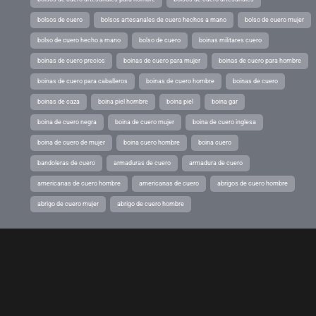
bolsos de cuero
bolsos artesanales de cuero hechos a mano
bolso de cuero mujer
bolso de cuero hecho a mano
bolso de cuero
boinas militares cuero
boinas de cuero precios
boinas de cuero para mujer
boinas de cuero para hombre
boinas de cuero para caballeros
boinas de cuero hombre
boinas de cuero
boinas de caza
boina piel hombre
boina piel
boina gar
boina de cuero negra
boina de cuero mujer
boina de cuero inglesa
boina de cuero de mujer
boina cuero hombre
boina cuero
bandoleras de cuero
armaduras de cuero
armadura de cuero
americanas de cuero hombre
americanas de cuero
abrigos de cuero hombre
abrigo de cuero mujer
abrigo de cuero hombre