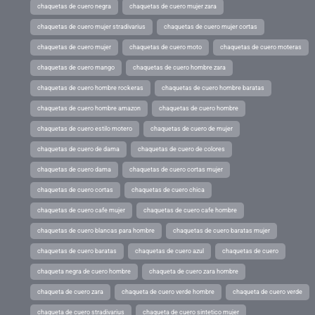
chaquetas de cuero negra
chaquetas de cuero mujer zara
chaquetas de cuero mujer stradivarius
chaquetas de cuero mujer cortas
chaquetas de cuero mujer
chaquetas de cuero moto
chaquetas de cuero moteras
chaquetas de cuero mango
chaquetas de cuero hombre zara
chaquetas de cuero hombre rockeras
chaquetas de cuero hombre baratas
chaquetas de cuero hombre amazon
chaquetas de cuero hombre
chaquetas de cuero estilo motero
chaquetas de cuero de mujer
chaquetas de cuero de dama
chaquetas de cuero de colores
chaquetas de cuero dama
chaquetas de cuero cortas mujer
chaquetas de cuero cortas
chaquetas de cuero chica
chaquetas de cuero cafe mujer
chaquetas de cuero cafe hombre
chaquetas de cuero blancas para hombre
chaquetas de cuero baratas mujer
chaquetas de cuero baratas
chaquetas de cuero azul
chaquetas de cuero
chaqueta negra de cuero hombre
chaqueta de cuero zara hombre
chaqueta de cuero zara
chaqueta de cuero verde hombre
chaqueta de cuero verde
chaqueta de cuero stradivarius
chaqueta de cuero sintetico mujer