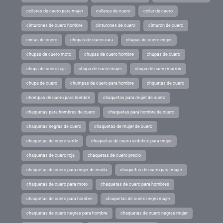
collares de cuero para mujer
collares de cuero
collar de cuero
cinturones de cuero hombre
cinturones de cuero
cinturon de cuero
cintas de cuero
chupas de cuero zara
chupas de cuero mujer
chupas de cuero moto
chupas de cuero hombre
chupas de cuero
chupa de cuero roja
chupa de cuero mujer
chupa de cuero marron
chupa de cuero
chumpas de cuero para hombre
chquetas de cuero
chompas de cuero para hombre
chaquetas para mujer de cuero
chaquetas para hombres de cuero
chaquetas para hombre de cuero
chaquetas negras de cuero
chaquetas de mujer de cuero
chaquetas de cuero verde
chaquetas de cuero sintetico para mujer
chaquetas de cuero roja
chaquetas de cuero precio
chaquetas de cuero para mujer de moda
chaquetas de cuero para mujer
chaquetas de cuero para moto
chaquetas de cuero para hombres
chaquetas de cuero para hombre
chaquetas de cuero negro mujer
chaquetas de cuero negras para hombre
chaquetas de cuero negras mujer