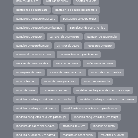
pitilleras de cuero
pinturas de cuero
pelotas de cuero
pantalones de cuero zara
pantalones de cuero para hombre
pantalones de cuero mujer zara
pantalones de cuero mujer
pantalones de cuero hombre baratos
pantalones de cuero hombre
pantalones de cuero
pantalon de cuero negro
pantalon de cuero mujer
pantalon de cuero hombre
pantalon de cuero
neceseres de cuero
neceser de cuero para mujer
neceser de cuero para hombre
neceser de cuero hombre
neceser de cuero
muñequeras de cuero
muñequera de cuero
monos de cuero para moto
monos de cuero baratos
monos de cuero
mono de cuero para moto
mono de cuero moto
mono de cuero
monederos de cuero
modelos de chaquetas de cuero para mujer
modelos de chaquetas de cuero para hombre
modelos de chaquetas de cuero para dama
modelos de chaquetas de cuero
modelos de casacas de cuero para hombre
modelos chaquetas de cuero para mujer
modelos chaquetas de cuero mujer
mochilas de cuero artesanales
mochilas de cuero
mochila de cuero
maquina de coser cuero barata
maquina de coser cuero
maletines de cuero