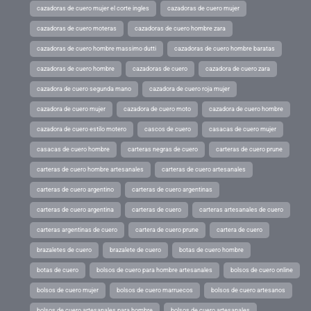
cazadoras de cuero mujer el corte ingles
cazadoras de cuero mujer
cazadoras de cuero moteras
cazadoras de cuero hombre zara
cazadoras de cuero hombre massimo dutti
cazadoras de cuero hombre baratas
cazadoras de cuero hombre
cazadoras de cuero
cazadora de cuero zara
cazadora de cuero segunda mano
cazadora de cuero roja mujer
cazadora de cuero mujer
cazadora de cuero moto
cazadora de cuero hombre
cazadora de cuero estilo motero
cascos de cuero
casacas de cuero mujer
casacas de cuero hombre
carteras negras de cuero
carteras de cuero prune
carteras de cuero hombre artesanales
carteras de cuero artesanales
carteras de cuero argentino
carteras de cuero argentinas
carteras de cuero argentina
carteras de cuero
carteras artesanales de cuero
carteras argentinas de cuero
cartera de cuero prune
cartera de cuero
brazaletes de cuero
brazalete de cuero
botas de cuero hombre
botas de cuero
bolsos de cuero para hombre artesanales
bolsos de cuero online
bolsos de cuero mujer
bolsos de cuero marruecos
bolsos de cuero artesanos
bolsos de cuero artesanales para hombre
bolsos de cuero artesanales