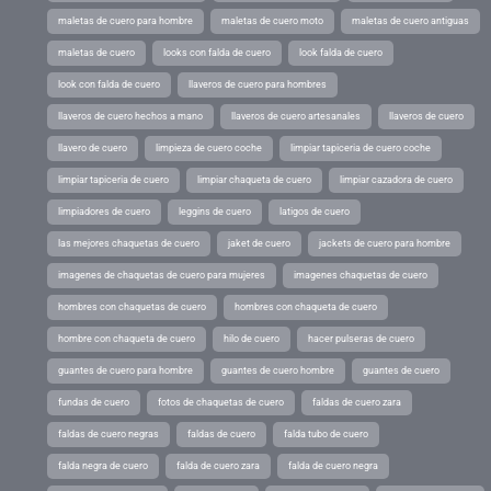
maletas de cuero para hombre
maletas de cuero moto
maletas de cuero antiguas
maletas de cuero
looks con falda de cuero
look falda de cuero
look con falda de cuero
llaveros de cuero para hombres
llaveros de cuero hechos a mano
llaveros de cuero artesanales
llaveros de cuero
llavero de cuero
limpieza de cuero coche
limpiar tapiceria de cuero coche
limpiar tapiceria de cuero
limpiar chaqueta de cuero
limpiar cazadora de cuero
limpiadores de cuero
leggins de cuero
latigos de cuero
las mejores chaquetas de cuero
jaket de cuero
jackets de cuero para hombre
imagenes de chaquetas de cuero para mujeres
imagenes chaquetas de cuero
hombres con chaquetas de cuero
hombres con chaqueta de cuero
hombre con chaqueta de cuero
hilo de cuero
hacer pulseras de cuero
guantes de cuero para hombre
guantes de cuero hombre
guantes de cuero
fundas de cuero
fotos de chaquetas de cuero
faldas de cuero zara
faldas de cuero negras
faldas de cuero
falda tubo de cuero
falda negra de cuero
falda de cuero zara
falda de cuero negra