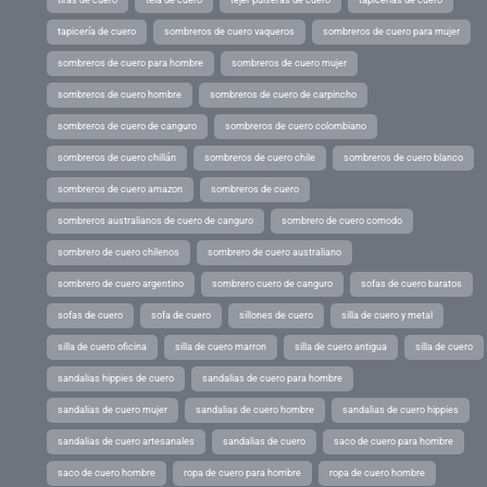
tiras de cuero
tela de cuero
tejer pulseras de cuero
tapicerias de cuero
tapicería de cuero
sombreros de cuero vaqueros
sombreros de cuero para mujer
sombreros de cuero para hombre
sombreros de cuero mujer
sombreros de cuero hombre
sombreros de cuero de carpincho
sombreros de cuero de canguro
sombreros de cuero colombiano
sombreros de cuero chillán
sombreros de cuero chile
sombreros de cuero blanco
sombreros de cuero amazon
sombreros de cuero
sombreros australianos de cuero de canguro
sombrero de cuero comodo
sombrero de cuero chilenos
sombrero de cuero australiano
sombrero de cuero argentino
sombrero cuero de canguro
sofas de cuero baratos
sofas de cuero
sofa de cuero
sillones de cuero
silla de cuero y metal
silla de cuero oficina
silla de cuero marron
silla de cuero antigua
silla de cuero
sandalias hippies de cuero
sandalias de cuero para hombre
sandalias de cuero mujer
sandalias de cuero hombre
sandalias de cuero hippies
sandalias de cuero artesanales
sandalias de cuero
saco de cuero para hombre
saco de cuero hombre
ropa de cuero para hombre
ropa de cuero hombre