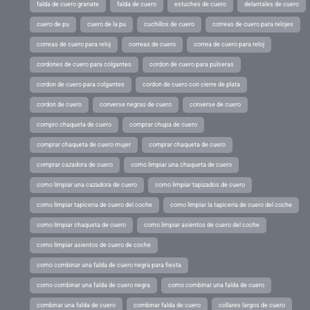
falda de cuero granate
falda de cuero
estuches de cuero
delantales de cuero
cuero de pu
cuero de la pu
cuchillos de cuero
correas de cuero para relojes
correas de cuero para reloj
correas de cuero
correa de cuero para reloj
cordones de cuero para colgantes
cordon de cuero para pulseras
cordon de cuero para colgantes
cordon de cuero con cierre de plata
cordon de cuero
converse negras de cuero
converse de cuero
compro chaqueta de cuero
comprar chupa de cuero
comprar chaqueta de cuero mujer
comprar chaqueta de cuero
comprar cazadora de cuero
como limpiar una chaqueta de cuero
como limpiar una cazadora de cuero
como limpiar tapizados de cuero
como limpiar tapiceria de cuero del coche
como limpiar la tapiceria de cuero del coche
como limpiar chaqueta de cuero
como limpiar asientos de cuero del coche
como limpiar asientos de cuero de coche
como combinar una falda de cuero negra para fiesta
como combinar una falda de cuero negra
como combinar una falda de cuero
combinar una falda de cuero
combinar falda de cuero
collares largos de cuero