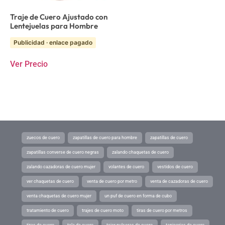
Traje de Cuero Ajustado con
Lentejuelas para Hombre
Publicidad · enlace pagado
Ver Precio
zuecos de cuero
zapatillas de cuero para hombre
zapatillas de cuero
zapatillas converse de cuero negras
zalando chaquetas de cuero
zalando cazadoras de cuero mujer
volantes de cuero
vestidos de cuero
ver chaquetas de cuero
venta de cuero por metro
venta de cazadoras de cuero
venta chaquetas de cuero mujer
un puf de cuero en forma de cubo
tratamiento de cuero
trajes de cuero moto
tiras de cuero por metros