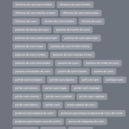
riñoneras de cuero para hombre
riñoneras de cuero hombre
riñoneras de cuero hechas a mano
riñoneras de cuero artesanales
riñoneras de cuero
riñonera de cuero hombre
riñonera de cuero
pulseras de trenzas de cuero
pulseras de hombre de cuero
pulseras de cuero y plata para mujer
pulseras de cuero para mujer
pulseras de cuero mujer
pulseras de cuero hombre viceroy
pulseras de cuero hombre
pulseras de cuero hechas a mano
pulseras de cuero artesanales
pulseras de cuero
pulseras de cordon de cuero
pulseras artesanales de cuero
pulsera de cuero hombre
pulsera de cuero
puff de cuero ecologico
puff de cuero baratos
puff cuero gris
puff baul cuero
puf de cuero precio
puf de cuero negro
puf de cuero marroqui
puf de cuero marron
puf de cuero cuadrado
puf de cuero capitone
puf de cuero blanco
puf de cuero
prune carteras de cuero
productos para limpieza de cuero
productos para limpiar la tapiceria de cuero del coche
productos para limpiar cuero de coches
precios de chaquetas de cuero