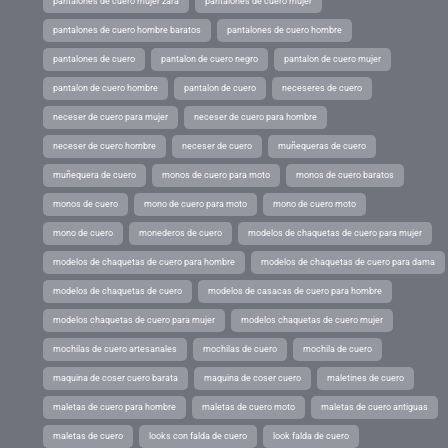
pantalones de cuero mujer zara
pantalones de cuero mujer
pantalones de cuero hombre baratos
pantalones de cuero hombre
pantalones de cuero
pantalon de cuero negro
pantalon de cuero mujer
pantalon de cuero hombre
pantalon de cuero
neceseres de cuero
neceser de cuero para mujer
neceser de cuero para hombre
neceser de cuero hombre
neceser de cuero
muñequeras de cuero
muñequera de cuero
monos de cuero para moto
monos de cuero baratos
monos de cuero
mono de cuero para moto
mono de cuero moto
mono de cuero
monederos de cuero
modelos de chaquetas de cuero para mujer
modelos de chaquetas de cuero para hombre
modelos de chaquetas de cuero para dama
modelos de chaquetas de cuero
modelos de casacas de cuero para hombre
modelos chaquetas de cuero para mujer
modelos chaquetas de cuero mujer
mochilas de cuero artesanales
mochilas de cuero
mochila de cuero
maquina de coser cuero barata
maquina de coser cuero
maletines de cuero
maletas de cuero para hombre
maletas de cuero moto
maletas de cuero antiguas
maletas de cuero
looks con falda de cuero
look falda de cuero