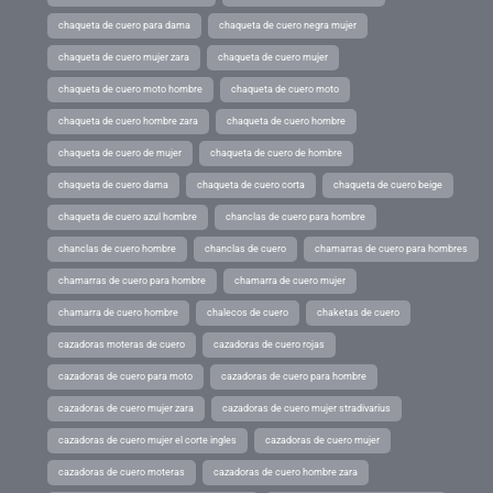
chaqueta de cuero para dama
chaqueta de cuero negra mujer
chaqueta de cuero mujer zara
chaqueta de cuero mujer
chaqueta de cuero moto hombre
chaqueta de cuero moto
chaqueta de cuero hombre zara
chaqueta de cuero hombre
chaqueta de cuero de mujer
chaqueta de cuero de hombre
chaqueta de cuero dama
chaqueta de cuero corta
chaqueta de cuero beige
chaqueta de cuero azul hombre
chanclas de cuero para hombre
chanclas de cuero hombre
chanclas de cuero
chamarras de cuero para hombres
chamarras de cuero para hombre
chamarra de cuero mujer
chamarra de cuero hombre
chalecos de cuero
chaketas de cuero
cazadoras moteras de cuero
cazadoras de cuero rojas
cazadoras de cuero para moto
cazadoras de cuero para hombre
cazadoras de cuero mujer zara
cazadoras de cuero mujer stradivarius
cazadoras de cuero mujer el corte ingles
cazadoras de cuero mujer
cazadoras de cuero moteras
cazadoras de cuero hombre zara