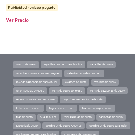
Publicidad · enlace pagado
Ver Precio
zuecos de cuero
zapatillas de cuero para hombre
zapatillas de cuero
zapatillas converse de cuero negras
zalando chaquetas de cuero
zalando cazadoras de cuero mujer
volantes de cuero
vestidos de cuero
ver chaquetas de cuero
venta de cuero por metro
venta de cazadoras de cuero
venta chaquetas de cuero mujer
un puf de cuero en forma de cubo
tratamiento de cuero
trajes de cuero moto
tiras de cuero por metros
tiras de cuero
tela de cuero
tejer pulseras de cuero
tapicerias de cuero
tapicería de cuero
sombreros de cuero vaqueros
sombreros de cuero para mujer
sombreros de cuero para hombre
sombreros de cuero mujer