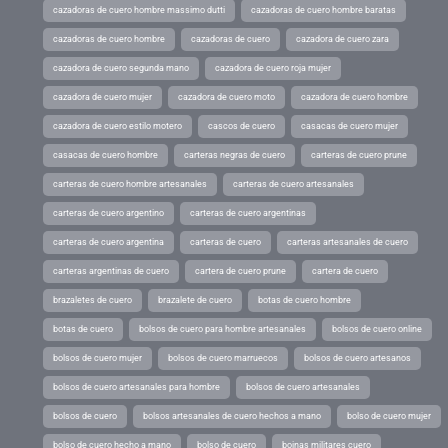
cazadoras de cuero hombre massimo dutti
cazadoras de cuero hombre baratas
cazadoras de cuero hombre
cazadoras de cuero
cazadora de cuero zara
cazadora de cuero segunda mano
cazadora de cuero roja mujer
cazadora de cuero mujer
cazadora de cuero moto
cazadora de cuero hombre
cazadora de cuero estilo motero
cascos de cuero
casacas de cuero mujer
casacas de cuero hombre
carteras negras de cuero
carteras de cuero prune
carteras de cuero hombre artesanales
carteras de cuero artesanales
carteras de cuero argentino
carteras de cuero argentinas
carteras de cuero argentina
carteras de cuero
carteras artesanales de cuero
carteras argentinas de cuero
cartera de cuero prune
cartera de cuero
brazaletes de cuero
brazalete de cuero
botas de cuero hombre
botas de cuero
bolsos de cuero para hombre artesanales
bolsos de cuero online
bolsos de cuero mujer
bolsos de cuero marruecos
bolsos de cuero artesanos
bolsos de cuero artesanales para hombre
bolsos de cuero artesanales
bolsos de cuero
bolsos artesanales de cuero hechos a mano
bolso de cuero mujer
bolso de cuero hecho a mano
bolso de cuero
boinas militares cuero