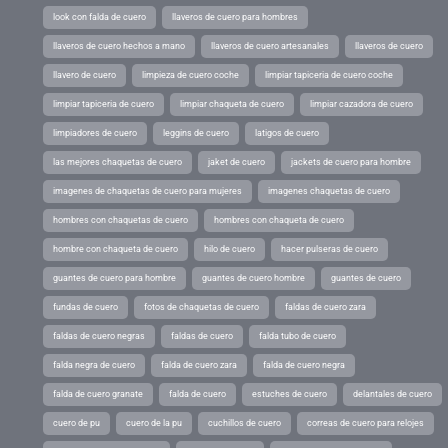
look con falda de cuero
llaveros de cuero para hombres
llaveros de cuero hechos a mano
llaveros de cuero artesanales
llaveros de cuero
llavero de cuero
limpieza de cuero coche
limpiar tapiceria de cuero coche
limpiar tapiceria de cuero
limpiar chaqueta de cuero
limpiar cazadora de cuero
limpiadores de cuero
leggins de cuero
latigos de cuero
las mejores chaquetas de cuero
jaket de cuero
jackets de cuero para hombre
imagenes de chaquetas de cuero para mujeres
imagenes chaquetas de cuero
hombres con chaquetas de cuero
hombres con chaqueta de cuero
hombre con chaqueta de cuero
hilo de cuero
hacer pulseras de cuero
guantes de cuero para hombre
guantes de cuero hombre
guantes de cuero
fundas de cuero
fotos de chaquetas de cuero
faldas de cuero zara
faldas de cuero negras
faldas de cuero
falda tubo de cuero
falda negra de cuero
falda de cuero zara
falda de cuero negra
falda de cuero granate
falda de cuero
estuches de cuero
delantales de cuero
cuero de pu
cuero de la pu
cuchillos de cuero
correas de cuero para relojes