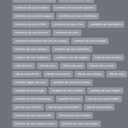
sombreros de cuero hombre
sombreros de cuero de carpincho
sombreros de cuero de canguro
sombreros de cuero colombiano
sombreros de cuero chillán
sombreros de cuero chile
sombreros de cuero blanco
sombreros de cuero amazon
sombreros de cuero
sombreros australianos de cuero de canguro
sombrero de cuero comodo
sombrero de cuero chilenos
sombrero de cuero australiano
sombrero de cuero argentino
sombrero cuero de canguro
sofas de cuero baratos
sofas de cuero
sofa de cuero
sillones de cuero
silla de cuero y metal
silla de cuero oficina
silla de cuero marron
silla de cuero antigua
silla de cuero
sandalias hippies de cuero
sandalias de cuero para hombre
sandalias de cuero mujer
sandalias de cuero hombre
sandalias de cuero hippies
sandalias de cuero artesanales
sandalias de cuero
saco de cuero para hombre
saco de cuero hombre
ropa de cuero para hombre
ropa de cuero hombre
riñoneras de cuero para hombre
riñoneras de cuero hombre
riñoneras de cuero hechas a mano
riñoneras de cuero artesanales