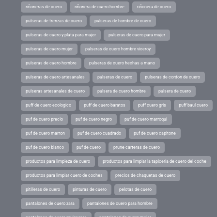
riñoneras de cuero
riñonera de cuero hombre
riñonera de cuero
pulseras de trenzas de cuero
pulseras de hombre de cuero
pulseras de cuero y plata para mujer
pulseras de cuero para mujer
pulseras de cuero mujer
pulseras de cuero hombre viceroy
pulseras de cuero hombre
pulseras de cuero hechas a mano
pulseras de cuero artesanales
pulseras de cuero
pulseras de cordon de cuero
pulseras artesanales de cuero
pulsera de cuero hombre
pulsera de cuero
puff de cuero ecologico
puff de cuero baratos
puff cuero gris
puff baul cuero
puf de cuero precio
puf de cuero negro
puf de cuero marroqui
puf de cuero marron
puf de cuero cuadrado
puf de cuero capitone
puf de cuero blanco
puf de cuero
prune carteras de cuero
productos para limpieza de cuero
productos para limpiar la tapiceria de cuero del coche
productos para limpiar cuero de coches
precios de chaquetas de cuero
pitilleras de cuero
pinturas de cuero
pelotas de cuero
pantalones de cuero zara
pantalones de cuero para hombre