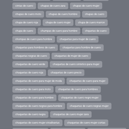
cintas de cuero
chupas de cuero zara
chupas de cuero mujer
chupas de cuero moto
chupas de cuero hombre
chupas de cuero
chupa de cuero roja
chupa de cuero mujer
chupa de cuero marron
chupa de cuero
chumpas de cuero para hombre
chquetas de cuero
chompas de cuero para hombre
chaquetas para mujer de cuero
chaquetas para hombres de cuero
chaquetas para hombre de cuero
chaquetas negras de cuero
chaquetas de mujer de cuero
chaquetas de cuero verde
chaquetas de cuero sintetico para mujer
chaquetas de cuero roja
chaquetas de cuero precio
chaquetas de cuero para mujer de moda
chaquetas de cuero para mujer
chaquetas de cuero para moto
chaquetas de cuero para hombres
chaquetas de cuero para hombre
chaquetas de cuero negro mujer
chaquetas de cuero negras para hombre
chaquetas de cuero negras mujer
chaquetas de cuero negra
chaquetas de cuero mujer zara
chaquetas de cuero mujer stradivarius
chaquetas de cuero mujer cortas