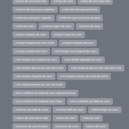
correas de cuero para reloj
correas de cuero
correa de cuero para reloj
cordones de cuero para colgantes
cordon de cuero para pulseras
cordon de cuero para colgantes
cordon de cuero con cierre de plata
cordon de cuero
converse negras de cuero
converse de cuero
compro chaqueta de cuero
comprar chupa de cuero
comprar chaqueta de cuero mujer
comprar chaqueta de cuero
comprar cazadora de cuero
como limpiar una chaqueta de cuero
como limpiar una cazadora de cuero
como limpiar tapizados de cuero
como limpiar tapiceria de cuero del coche
como limpiar la tapiceria de cuero del coche
como limpiar chaqueta de cuero
como limpiar asientos de cuero del coche
como limpiar asientos de cuero de coche
como combinar una falda de cuero negra para fiesta
como combinar una falda de cuero negra
como combinar una falda de cuero
combinar una falda de cuero
combinar falda de cuero
collares largos de cuero
collares de cuero para mujer
collares de cuero
collar de cuero
cinturones de cuero hombre
cinturones de cuero
cinturon de cuero