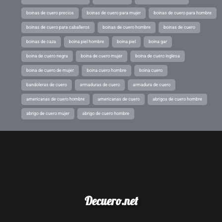
boinas de cuero precios
boinas de cuero para mujer
boinas de cuero para hombre
boinas de cuero para caballeros
boinas de cuero hombre
boinas de cuero
boinas de caza
boina piel hombre
boina piel
boina gar
boina de cuero negra
boina de cuero mujer
boina de cuero inglesa
boina de cuero de mujer
boina cuero hombre
boina cuero
bandoleras de cuero
armaduras de cuero
armadura de cuero
americanas de cuero hombre
americanas de cuero
abrigos de cuero hombre
abrigo de cuero mujer
abrigo de cuero hombre
Decuero.net