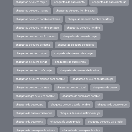
chaquetas de cuero mujer
chaquetas de cuero moto
chaquetas de cuero moteras
chaquetas de cuero mango
chaquetas de cuero hombre zara
chaquetas de cuero hombre rockeras
chaquetas de cuero hombre baratas
chaquetas de cuero hombre amazon
chaquetas de cuero hombre
chaquetas de cuero estilo motero
chaquetas de cuero de mujer
chaquetas de cuero de dama
chaquetas de cuero de colores
chaquetas de cuero dama
chaquetas de cuero cortas mujer
chaquetas de cuero cortas
chaquetas de cuero chica
chaquetas de cuero cafe mujer
chaquetas de cuero cafe hombre
chaquetas de cuero blancas para hombre
chaquetas de cuero baratas mujer
chaquetas de cuero baratas
chaquetas de cuero azul
chaquetas de cuero
chaqueta negra de cuero hombre
chaqueta de cuero zara hombre
chaqueta de cuero zara
chaqueta de cuero verde hombre
chaqueta de cuero verde
chaqueta de cuero stradivarius
chaqueta de cuero sintetico mujer
chaqueta de cuero roja
chaqueta de cuero precio
chaqueta de cuero para mujer
chaqueta de cuero para hombres
chaqueta de cuero para hombre