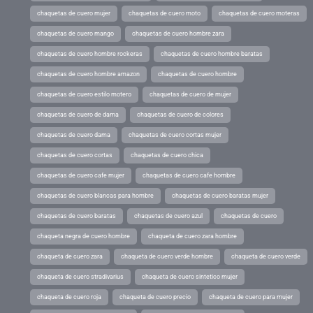
chaquetas de cuero mujer
chaquetas de cuero moto
chaquetas de cuero moteras
chaquetas de cuero mango
chaquetas de cuero hombre zara
chaquetas de cuero hombre rockeras
chaquetas de cuero hombre baratas
chaquetas de cuero hombre amazon
chaquetas de cuero hombre
chaquetas de cuero estilo motero
chaquetas de cuero de mujer
chaquetas de cuero de dama
chaquetas de cuero de colores
chaquetas de cuero dama
chaquetas de cuero cortas mujer
chaquetas de cuero cortas
chaquetas de cuero chica
chaquetas de cuero cafe mujer
chaquetas de cuero cafe hombre
chaquetas de cuero blancas para hombre
chaquetas de cuero baratas mujer
chaquetas de cuero baratas
chaquetas de cuero azul
chaquetas de cuero
chaqueta negra de cuero hombre
chaqueta de cuero zara hombre
chaqueta de cuero zara
chaqueta de cuero verde hombre
chaqueta de cuero verde
chaqueta de cuero stradivarius
chaqueta de cuero sintetico mujer
chaqueta de cuero roja
chaqueta de cuero precio
chaqueta de cuero para mujer