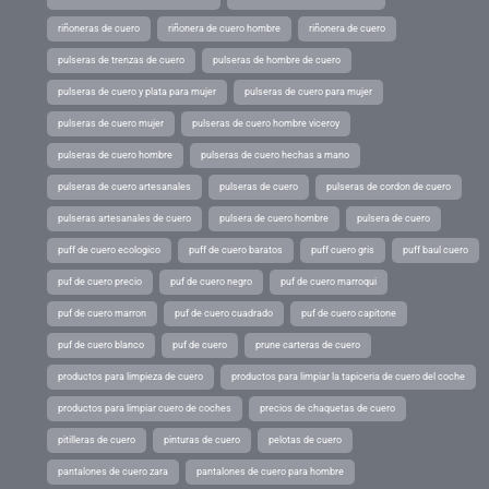
riñoneras de cuero
riñonera de cuero hombre
riñonera de cuero
pulseras de trenzas de cuero
pulseras de hombre de cuero
pulseras de cuero y plata para mujer
pulseras de cuero para mujer
pulseras de cuero mujer
pulseras de cuero hombre viceroy
pulseras de cuero hombre
pulseras de cuero hechas a mano
pulseras de cuero artesanales
pulseras de cuero
pulseras de cordon de cuero
pulseras artesanales de cuero
pulsera de cuero hombre
pulsera de cuero
puff de cuero ecologico
puff de cuero baratos
puff cuero gris
puff baul cuero
puf de cuero precio
puf de cuero negro
puf de cuero marroqui
puf de cuero marron
puf de cuero cuadrado
puf de cuero capitone
puf de cuero blanco
puf de cuero
prune carteras de cuero
productos para limpieza de cuero
productos para limpiar la tapiceria de cuero del coche
productos para limpiar cuero de coches
precios de chaquetas de cuero
pitilleras de cuero
pinturas de cuero
pelotas de cuero
pantalones de cuero zara
pantalones de cuero para hombre