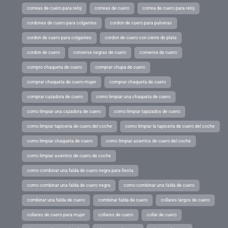
correas de cuero para reloj
correas de cuero
correa de cuero para reloj
cordones de cuero para colgantes
cordon de cuero para pulseras
cordon de cuero para colgantes
cordon de cuero con cierre de plata
cordon de cuero
converse negras de cuero
converse de cuero
compro chaqueta de cuero
comprar chupa de cuero
comprar chaqueta de cuero mujer
comprar chaqueta de cuero
comprar cazadora de cuero
como limpiar una chaqueta de cuero
como limpiar una cazadora de cuero
como limpiar tapizados de cuero
como limpiar tapiceria de cuero del coche
como limpiar la tapiceria de cuero del coche
como limpiar chaqueta de cuero
como limpiar asientos de cuero del coche
como limpiar asientos de cuero de coche
como combinar una falda de cuero negra para fiesta
como combinar una falda de cuero negra
como combinar una falda de cuero
combinar una falda de cuero
combinar falda de cuero
collares largos de cuero
collares de cuero para mujer
collares de cuero
collar de cuero