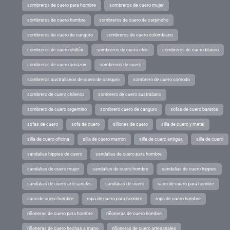
sombreros de cuero para hombre
sombreros de cuero mujer
sombreros de cuero hombre
sombreros de cuero de carpincho
sombreros de cuero de canguro
sombreros de cuero colombiano
sombreros de cuero chillán
sombreros de cuero chile
sombreros de cuero blanco
sombreros de cuero amazon
sombreros de cuero
sombreros australianos de cuero de canguro
sombrero de cuero comodo
sombrero de cuero chilenos
sombrero de cuero australiano
sombrero de cuero argentino
sombrero cuero de canguro
sofas de cuero baratos
sofas de cuero
sofa de cuero
sillones de cuero
silla de cuero y metal
silla de cuero oficina
silla de cuero marron
silla de cuero antigua
silla de cuero
sandalias hippies de cuero
sandalias de cuero para hombre
sandalias de cuero mujer
sandalias de cuero hombre
sandalias de cuero hippies
sandalias de cuero artesanales
sandalias de cuero
saco de cuero para hombre
saco de cuero hombre
ropa de cuero para hombre
ropa de cuero hombre
riñoneras de cuero para hombre
riñoneras de cuero hombre
riñoneras de cuero hechas a mano
riñoneras de cuero artesanales