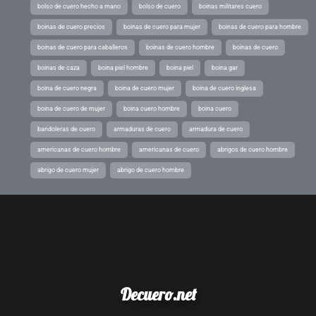
bolso de cuero hecho a mano
bolso de cuero
boinas militares cuero
boinas de cuero precios
boinas de cuero para mujer
boinas de cuero para hombre
boinas de cuero para caballeros
boinas de cuero hombre
boinas de cuero
boinas de caza
boina piel hombre
boina piel
boina gar
boina de cuero negra
boina de cuero mujer
boina de cuero inglesa
boina de cuero de mujer
boina cuero hombre
boina cuero
bandoleras de cuero
armaduras de cuero
armadura de cuero
americanas de cuero hombre
americanas de cuero
abrigos de cuero hombre
abrigo de cuero mujer
abrigo de cuero hombre
Decuero.net