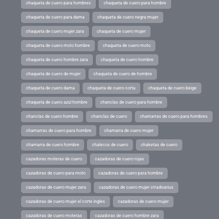
chaqueta de cuero para hombres
chaqueta de cuero para hombre
chaqueta de cuero para dama
chaqueta de cuero negra mujer
chaqueta de cuero mujer zara
chaqueta de cuero mujer
chaqueta de cuero moto hombre
chaqueta de cuero moto
chaqueta de cuero hombre zara
chaqueta de cuero hombre
chaqueta de cuero de mujer
chaqueta de cuero de hombre
chaqueta de cuero dama
chaqueta de cuero corta
chaqueta de cuero beige
chaqueta de cuero azul hombre
chanclas de cuero para hombre
chanclas de cuero hombre
chanclas de cuero
chamarras de cuero para hombres
chamarras de cuero para hombre
chamarra de cuero mujer
chamarra de cuero hombre
chalecos de cuero
chaketas de cuero
cazadoras moteras de cuero
cazadoras de cuero rojas
cazadoras de cuero para moto
cazadoras de cuero para hombre
cazadoras de cuero mujer zara
cazadoras de cuero mujer stradivarius
cazadoras de cuero mujer el corte ingles
cazadoras de cuero mujer
cazadoras de cuero moteras
cazadoras de cuero hombre zara