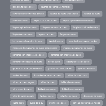
maletas de cuero
looks con falda de cuero
look falda de cuero
look con falda de cuero
llaveros de cuero para hombres
llaveros de cuero hechos a mano
llaveros de cuero artesanales
llaveros de cuero
llavero de cuero
limpieza de cuero coche
limpiar tapiceria de cuero coche
limpiar tapiceria de cuero
limpiar chaqueta de cuero
limpiar cazadora de cuero
limpiadores de cuero
leggins de cuero
latigos de cuero
las mejores chaquetas de cuero
jaket de cuero
jackets de cuero para hombre
imagenes de chaquetas de cuero para mujeres
imagenes chaquetas de cuero
hombres con chaquetas de cuero
hombres con chaqueta de cuero
hombre con chaqueta de cuero
hilo de cuero
hacer pulseras de cuero
guantes de cuero para hombre
guantes de cuero hombre
guantes de cuero
fundas de cuero
fotos de chaquetas de cuero
faldas de cuero zara
faldas de cuero negras
faldas de cuero
falda tubo de cuero
falda negra de cuero
falda de cuero zara
falda de cuero negra
falda de cuero granate
falda de cuero
estuches de cuero
delantales de cuero
cuero de pu
cuero de la pu
cuchillos de cuero
correas de cuero para relojes