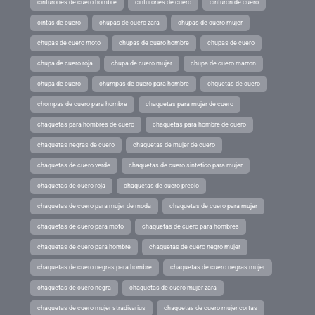
cinturones de cuero hombre
cinturones de cuero
cinturon de cuero
cintas de cuero
chupas de cuero zara
chupas de cuero mujer
chupas de cuero moto
chupas de cuero hombre
chupas de cuero
chupa de cuero roja
chupa de cuero mujer
chupa de cuero marron
chupa de cuero
chumpas de cuero para hombre
chquetas de cuero
chompas de cuero para hombre
chaquetas para mujer de cuero
chaquetas para hombres de cuero
chaquetas para hombre de cuero
chaquetas negras de cuero
chaquetas de mujer de cuero
chaquetas de cuero verde
chaquetas de cuero sintetico para mujer
chaquetas de cuero roja
chaquetas de cuero precio
chaquetas de cuero para mujer de moda
chaquetas de cuero para mujer
chaquetas de cuero para moto
chaquetas de cuero para hombres
chaquetas de cuero para hombre
chaquetas de cuero negro mujer
chaquetas de cuero negras para hombre
chaquetas de cuero negras mujer
chaquetas de cuero negra
chaquetas de cuero mujer zara
chaquetas de cuero mujer stradivarius
chaquetas de cuero mujer cortas