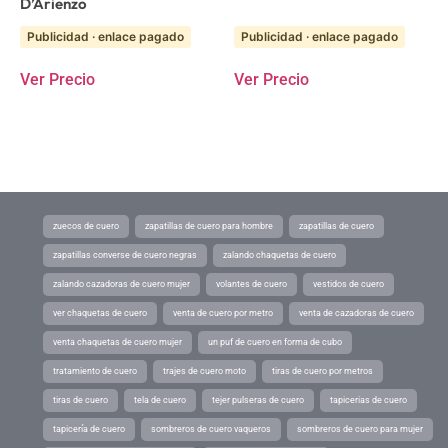
D’Arienzo
Publicidad · enlace pagado
Publicidad · enlace pagado
Ver Precio
Ver Precio
zuecos de cuero
zapatillas de cuero para hombre
zapatillas de cuero
zapatillas converse de cuero negras
zalando chaquetas de cuero
zalando cazadoras de cuero mujer
volantes de cuero
vestidos de cuero
ver chaquetas de cuero
venta de cuero por metro
venta de cazadoras de cuero
venta chaquetas de cuero mujer
un puf de cuero en forma de cubo
tratamiento de cuero
trajes de cuero moto
tiras de cuero por metros
tiras de cuero
tela de cuero
tejer pulseras de cuero
tapicerias de cuero
tapicería de cuero
sombreros de cuero vaqueros
sombreros de cuero para mujer