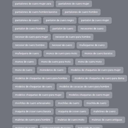
pantalones de cuero mujer zara
pantalones de cuero mujer
pantalones de cuero hombre baratos
pantalones de cuero hombre
pantalones de cuero
pantalon de cuero negro
pantalon de cuero mujer
pantalon de cuero hombre
pantalon de cuero
neceseres de cuero
neceser de cuero para mujer
neceser de cuero para hombre
neceser de cuero hombre
neceser de cuero
muñequeras de cuero
muñequera de cuero
monos de cuero para moto
monos de cuero baratos
monos de cuero
mono de cuero para moto
mono de cuero moto
mono de cuero
monederos de cuero
modelos de chaquetas de cuero para mujer
modelos de chaquetas de cuero para hombre
modelos de chaquetas de cuero para dama
modelos de chaquetas de cuero
modelos de casacas de cuero para hombre
modelos chaquetas de cuero para mujer
modelos chaquetas de cuero mujer
mochilas de cuero artesanales
mochilas de cuero
mochila de cuero
maquina de coser cuero barata
maquina de coser cuero
maletines de cuero
maletas de cuero para hombre
maletas de cuero moto
maletas de cuero antiguas