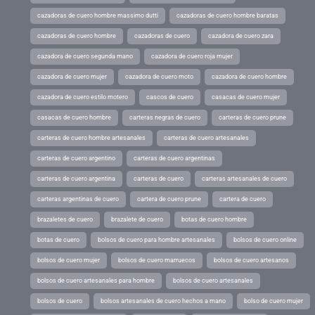
cazadoras de cuero hombre massimo dutti
cazadoras de cuero hombre baratas
cazadoras de cuero hombre
cazadoras de cuero
cazadora de cuero zara
cazadora de cuero segunda mano
cazadora de cuero roja mujer
cazadora de cuero mujer
cazadora de cuero moto
cazadora de cuero hombre
cazadora de cuero estilo motero
cascos de cuero
casacas de cuero mujer
casacas de cuero hombre
carteras negras de cuero
carteras de cuero prune
carteras de cuero hombre artesanales
carteras de cuero artesanales
carteras de cuero argentino
carteras de cuero argentinas
carteras de cuero argentina
carteras de cuero
carteras artesanales de cuero
carteras argentinas de cuero
cartera de cuero prune
cartera de cuero
brazaletes de cuero
brazalete de cuero
botas de cuero hombre
botas de cuero
bolsos de cuero para hombre artesanales
bolsos de cuero online
bolsos de cuero mujer
bolsos de cuero marruecos
bolsos de cuero artesanos
bolsos de cuero artesanales para hombre
bolsos de cuero artesanales
bolsos de cuero
bolsos artesanales de cuero hechos a mano
bolso de cuero mujer