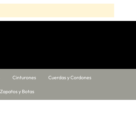
s
Cinturones
Cuerdas y Cordones
Zapatos y Botas