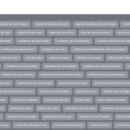
converse de cuero negras
zalando chaquetas de cuero
zalando cazadoras de cuero mujer
volan
a de cubo
tratamiento de cuero
trajes de cuero moto
tiras de cuero por metros
tiras de c
ra hombre
sombreros de cuero mujer
sombreros de cuero hombre
sombreros de cuero de car
sombreros de cuero amazon
sombreros de cuero
sombreros australianos de cuero de canguro
sofas de cuero
sofa de cuero
sillones de cuero
silla de cuero y metal
silla de cuero ofic
sandalias de cuero hombre
sandalias de cuero hippies
sandalias de cuero artesanales
s
riñoneras de cuero hombre
riñoneras de cuero hechas a mano
riñoneras de cuero artesanales
ara mujer
pulseras de cuero para mujer
pulseras de cuero mujer
pulseras de cuero hombre vic
lseras artesanales de cuero
pulsera de cuero hombre
pulsera de cuero
puff de cuero ecologic
rado
puf de cuero capitone
puf de cuero blanco
puf de cuero
prune carteras de cuero
ero
pinturas de cuero
pelotas de cuero
pantalones de cuero zara
pantalones de cuero p
o
pantalon de cuero negro
pantalon de cuero mujer
pantalon de cuero hombre
pantalon d
 cuero
monos de cuero para moto
monos de cuero baratos
monos de cuero
mono de cu