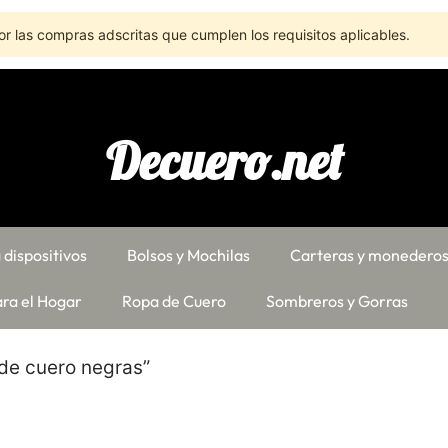
r las compras adscritas que cumplen los requisitos aplicables.
Decuero.net
 dispositivos
Bolsos y Mochilas
Carteras y monedero
ra el Hogar
Ropa de Cuero
Sombreros y Gorras
 de cuero negras”