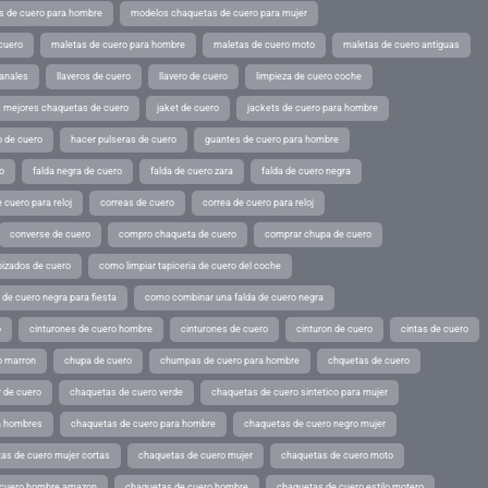
s de cuero para hombre
modelos chaquetas de cuero para mujer
cuero
maletas de cuero para hombre
maletas de cuero moto
maletas de cuero antiguas
sanales
llaveros de cuero
llavero de cuero
limpieza de cuero coche
s mejores chaquetas de cuero
jaket de cuero
jackets de cuero para hombre
o de cuero
hacer pulseras de cuero
guantes de cuero para hombre
o
falda negra de cuero
falda de cuero zara
falda de cuero negra
 cuero para reloj
correas de cuero
correa de cuero para reloj
converse de cuero
compro chaqueta de cuero
comprar chupa de cuero
pizados de cuero
como limpiar tapiceria de cuero del coche
de cuero negra para fiesta
como combinar una falda de cuero negra
o
cinturones de cuero hombre
cinturones de cuero
cinturon de cuero
cintas de cuero
o marron
chupa de cuero
chumpas de cuero para hombre
chquetas de cuero
 de cuero
chaquetas de cuero verde
chaquetas de cuero sintetico para mujer
a hombres
chaquetas de cuero para hombre
chaquetas de cuero negro mujer
as de cuero mujer cortas
chaquetas de cuero mujer
chaquetas de cuero moto
 cuero hombre amazon
chaquetas de cuero hombre
chaquetas de cuero estilo motero