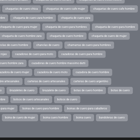
chaquetas de cuero chica
chaquetas de cuero cafe mujer
chaquetas de cuero cafe hombre
mbre
chaqueta de cuero zara hombre
chaqueta de cuero zara
chaqueta de cuero para mujer
chaqueta de cuero para hombres
chaqueta de cuero para hombre
chaqueta de cuero hombre zara
chaqueta de cuero hombre
chaqueta de cuero de mujer
nclas de cuero hombre
chanclas de cuero
chamarras de cuero para hombres
 rojas
cazadoras de cuero para moto
cazadoras de cuero para hombre
 cuero hombre zara
cazadoras de cuero hombre massimo dutti
azadora de cuero mujer
cazadora de cuero moto
cazadora de cuero hombre
bre artesanales
carteras de cuero artesanales
carteras de cuero argentino
ro
brazaletes de cuero
brazalete de cuero
botas de cuero hombre
botas de cuero
mbre
bolsos de cuero artesanales
bolsos de cuero
 para mujer
boinas de cuero para hombre
boinas de cuero para caballeros
boina de cuero de mujer
boina cuero hombre
boina cuero
bandoleras de cuero