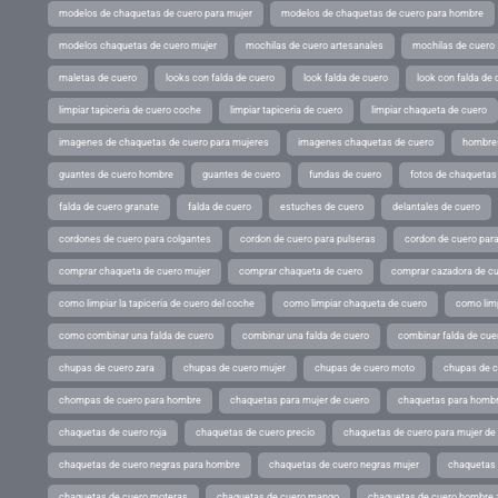
modelos de chaquetas de cuero para mujer
modelos de chaquetas de cuero para hombre
modelos chaquetas de cuero mujer
mochilas de cuero artesanales
mochilas de cuero
maletas de cuero
looks con falda de cuero
look falda de cuero
look con falda de 
limpiar tapiceria de cuero coche
limpiar tapiceria de cuero
limpiar chaqueta de cuero
imagenes de chaquetas de cuero para mujeres
imagenes chaquetas de cuero
hombres
guantes de cuero hombre
guantes de cuero
fundas de cuero
fotos de chaquetas
falda de cuero granate
falda de cuero
estuches de cuero
delantales de cuero
cordones de cuero para colgantes
cordon de cuero para pulseras
cordon de cuero par
comprar chaqueta de cuero mujer
comprar chaqueta de cuero
comprar cazadora de c
como limpiar la tapiceria de cuero del coche
como limpiar chaqueta de cuero
como limp
como combinar una falda de cuero
combinar una falda de cuero
combinar falda de cue
chupas de cuero zara
chupas de cuero mujer
chupas de cuero moto
chupas de 
chompas de cuero para hombre
chaquetas para mujer de cuero
chaquetas para hombr
chaquetas de cuero roja
chaquetas de cuero precio
chaquetas de cuero para mujer d
chaquetas de cuero negras para hombre
chaquetas de cuero negras mujer
chaquetas 
chaquetas de cuero moteras
chaquetas de cuero mango
chaquetas de cuero hombre 