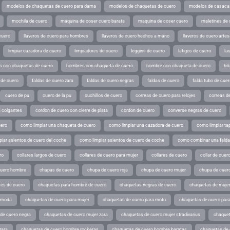
modelos de chaquetas de cuero para dama
modelos de chaquetas de cuero
modelos de casaca
mochila de cuero
maquina de coser cuero barata
maquina de coser cuero
maletines de 
cuero
llaveros de cuero para hombres
llaveros de cuero hechos a mano
llaveros de cuero arte
limpiar cazadora de cuero
limpiadores de cuero
leggins de cuero
latigos de cuero
la
 con chaquetas de cuero
hombres con chaqueta de cuero
hombre con chaqueta de cuero
hil
 de cuero
faldas de cuero zara
faldas de cuero negras
faldas de cuero
falda tubo de cuer
cuero de pu
cuero de la pu
cuchillos de cuero
correas de cuero para relojes
correas de
a colgantes
cordon de cuero con cierre de plata
cordon de cuero
converse negras de cuero
uero
como limpiar una chaqueta de cuero
como limpiar una cazadora de cuero
como limpiar ta
iar asientos de cuero del coche
como limpiar asientos de cuero de coche
como combinar una falda 
ro
collares largos de cuero
collares de cuero para mujer
collares de cuero
collar de cuer
cuero hombre
chupas de cuero
chupa de cuero roja
chupa de cuero mujer
chupa de cuer
es de cuero
chaquetas para hombre de cuero
chaquetas negras de cuero
chaquetas de mujer
e moda
chaquetas de cuero para mujer
chaquetas de cuero para moto
chaquetas de cuero par
de cuero negra
chaquetas de cuero mujer zara
chaquetas de cuero mujer stradivarius
chaquet
zara
chaquetas de cuero hombre rockeras
chaquetas de cuero hombre baratas
chaquetas de