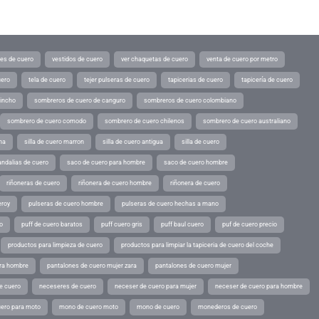
tes de cuero
vestidos de cuero
ver chaquetas de cuero
venta de cuero por metro
uero
tela de cuero
tejer pulseras de cuero
tapicerias de cuero
tapicería de cuero
pincho
sombreros de cuero de canguro
sombreros de cuero colombiano
sombrero de cuero comodo
sombrero de cuero chilenos
sombrero de cuero australiano
ina
silla de cuero marron
silla de cuero antigua
silla de cuero
andalias de cuero
saco de cuero para hombre
saco de cuero hombre
riñoneras de cuero
riñonera de cuero hombre
riñonera de cuero
eroy
pulseras de cuero hombre
pulseras de cuero hechas a mano
o
puff de cuero baratos
puff cuero gris
puff baul cuero
puf de cuero precio
productos para limpieza de cuero
productos para limpiar la tapiceria de cuero del coche
ara hombre
pantalones de cuero mujer zara
pantalones de cuero mujer
e cuero
neceseres de cuero
neceser de cuero para mujer
neceser de cuero para hombre
ero para moto
mono de cuero moto
mono de cuero
monederos de cuero