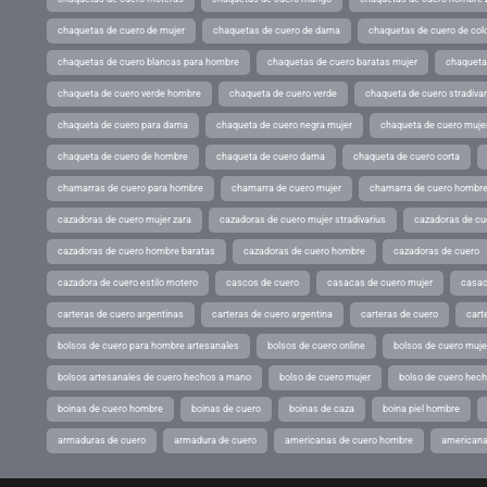
chaquetas de cuero de mujer
chaquetas de cuero de dama
chaquetas de cuero de col
chaquetas de cuero blancas para hombre
chaquetas de cuero baratas mujer
chaqueta
chaqueta de cuero verde hombre
chaqueta de cuero verde
chaqueta de cuero stradivar
chaqueta de cuero para dama
chaqueta de cuero negra mujer
chaqueta de cuero mujer
chaqueta de cuero de hombre
chaqueta de cuero dama
chaqueta de cuero corta
chamarras de cuero para hombre
chamarra de cuero mujer
chamarra de cuero hombr
cazadoras de cuero mujer zara
cazadoras de cuero mujer stradivarius
cazadoras de cue
cazadoras de cuero hombre baratas
cazadoras de cuero hombre
cazadoras de cuero
cazadora de cuero estilo motero
cascos de cuero
casacas de cuero mujer
casac
carteras de cuero argentinas
carteras de cuero argentina
carteras de cuero
cart
bolsos de cuero para hombre artesanales
bolsos de cuero online
bolsos de cuero muje
bolsos artesanales de cuero hechos a mano
bolso de cuero mujer
bolso de cuero hec
boinas de cuero hombre
boinas de cuero
boinas de caza
boina piel hombre
armaduras de cuero
armadura de cuero
americanas de cuero hombre
americana