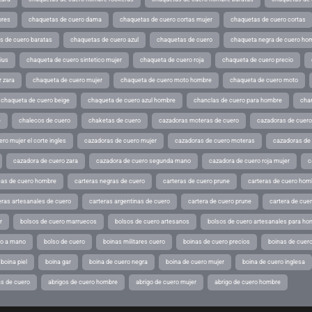
ores
chaquetas de cuero dama
chaquetas de cuero cortas mujer
chaquetas de cuero cortas
s de cuero baratas
chaquetas de cuero azul
chaquetas de cuero
chaqueta negra de cuero ho
ius
chaqueta de cuero sintetico mujer
chaqueta de cuero roja
chaqueta de cuero precio
 zara
chaqueta de cuero mujer
chaqueta de cuero moto hombre
chaqueta de cuero moto
chaqueta de cuero beige
chaqueta de cuero azul hombre
chanclas de cuero para hombre
cha
e
chalecos de cuero
chaketas de cuero
cazadoras moteras de cuero
cazadoras de cuero
ro mujer el corte ingles
cazadoras de cuero mujer
cazadoras de cuero moteras
cazadoras de
cazadora de cuero zara
cazadora de cuero segunda mano
cazadora de cuero roja mujer
c
as de cuero hombre
carteras negras de cuero
carteras de cuero prune
carteras de cuero hom
eras artesanales de cuero
carteras argentinas de cuero
cartera de cuero prune
cartera de cue
r
bolsos de cuero marruecos
bolsos de cuero artesanos
bolsos de cuero artesanales para ho
ho a mano
bolso de cuero
boinas militares cuero
boinas de cuero precios
boinas de cuero
boina piel
boina gar
boina de cuero negra
boina de cuero mujer
boina de cuero inglesa
s de cuero
abrigos de cuero hombre
abrigo de cuero mujer
abrigo de cuero hombre