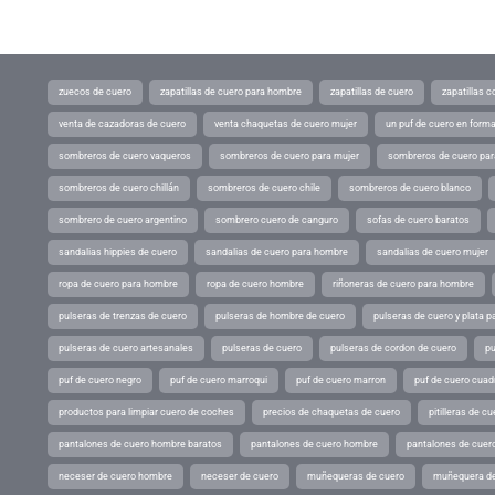
zuecos de cuero
zapatillas de cuero para hombre
zapatillas de cuero
zapatillas 
venta de cazadoras de cuero
venta chaquetas de cuero mujer
un puf de cuero en form
sombreros de cuero vaqueros
sombreros de cuero para mujer
sombreros de cuero pa
sombreros de cuero chillán
sombreros de cuero chile
sombreros de cuero blanco
sombrero de cuero argentino
sombrero cuero de canguro
sofas de cuero baratos
sandalias hippies de cuero
sandalias de cuero para hombre
sandalias de cuero mujer
ropa de cuero para hombre
ropa de cuero hombre
riñoneras de cuero para hombre
pulseras de trenzas de cuero
pulseras de hombre de cuero
pulseras de cuero y plata p
pulseras de cuero artesanales
pulseras de cuero
pulseras de cordon de cuero
pu
puf de cuero negro
puf de cuero marroqui
puf de cuero marron
puf de cuero cuad
productos para limpiar cuero de coches
precios de chaquetas de cuero
pitilleras de cu
pantalones de cuero hombre baratos
pantalones de cuero hombre
pantalones de cuer
neceser de cuero hombre
neceser de cuero
muñequeras de cuero
muñequera de