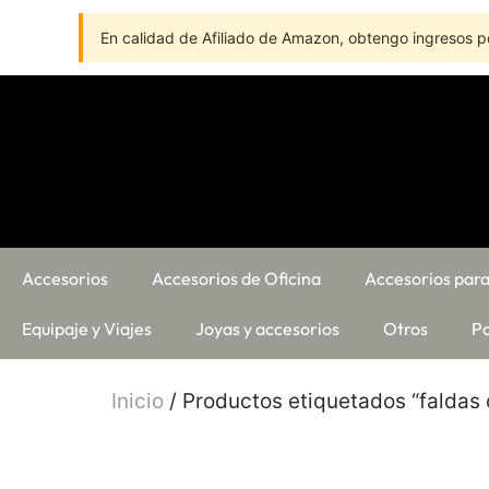
En calidad de Afiliado de Amazon, obtengo ingresos po
Accesorios
Accesorios de Oficina
Accesorios para
Equipaje y Viajes
Joyas y accesorios
Otros
Pa
Inicio
/ Productos etiquetados “faldas