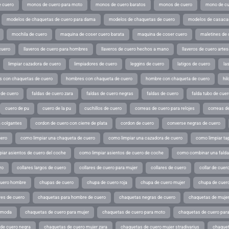
 cuero
monos de cuero para moto
monos de cuero baratos
monos de cuero
mono de cu
modelos de chaquetas de cuero para dama
modelos de chaquetas de cuero
modelos de casaca
mochila de cuero
maquina de coser cuero barata
maquina de coser cuero
maletines de 
cuero
llaveros de cuero para hombres
llaveros de cuero hechos a mano
llaveros de cuero arte
limpiar cazadora de cuero
limpiadores de cuero
leggins de cuero
latigos de cuero
la
 con chaquetas de cuero
hombres con chaqueta de cuero
hombre con chaqueta de cuero
hil
 de cuero
faldas de cuero zara
faldas de cuero negras
faldas de cuero
falda tubo de cuer
cuero de pu
cuero de la pu
cuchillos de cuero
correas de cuero para relojes
correas de
a colgantes
cordon de cuero con cierre de plata
cordon de cuero
converse negras de cuero
uero
como limpiar una chaqueta de cuero
como limpiar una cazadora de cuero
como limpiar ta
iar asientos de cuero del coche
como limpiar asientos de cuero de coche
como combinar una falda 
ro
collares largos de cuero
collares de cuero para mujer
collares de cuero
collar de cuer
cuero hombre
chupas de cuero
chupa de cuero roja
chupa de cuero mujer
chupa de cuer
es de cuero
chaquetas para hombre de cuero
chaquetas negras de cuero
chaquetas de mujer
e moda
chaquetas de cuero para mujer
chaquetas de cuero para moto
chaquetas de cuero par
de cuero negra
chaquetas de cuero mujer zara
chaquetas de cuero mujer stradivarius
chaquet