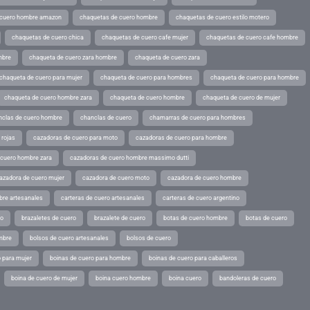
 cuero hombre amazon
chaquetas de cuero hombre
chaquetas de cuero estilo motero
chaquetas de cuero chica
chaquetas de cuero cafe mujer
chaquetas de cuero cafe hombre
mbre
chaqueta de cuero zara hombre
chaqueta de cuero zara
chaqueta de cuero para mujer
chaqueta de cuero para hombres
chaqueta de cuero para hombre
chaqueta de cuero hombre zara
chaqueta de cuero hombre
chaqueta de cuero de mujer
nclas de cuero hombre
chanclas de cuero
chamarras de cuero para hombres
 rojas
cazadoras de cuero para moto
cazadoras de cuero para hombre
 cuero hombre zara
cazadoras de cuero hombre massimo dutti
azadora de cuero mujer
cazadora de cuero moto
cazadora de cuero hombre
bre artesanales
carteras de cuero artesanales
carteras de cuero argentino
ro
brazaletes de cuero
brazalete de cuero
botas de cuero hombre
botas de cuero
mbre
bolsos de cuero artesanales
bolsos de cuero
 para mujer
boinas de cuero para hombre
boinas de cuero para caballeros
boina de cuero de mujer
boina cuero hombre
boina cuero
bandoleras de cuero