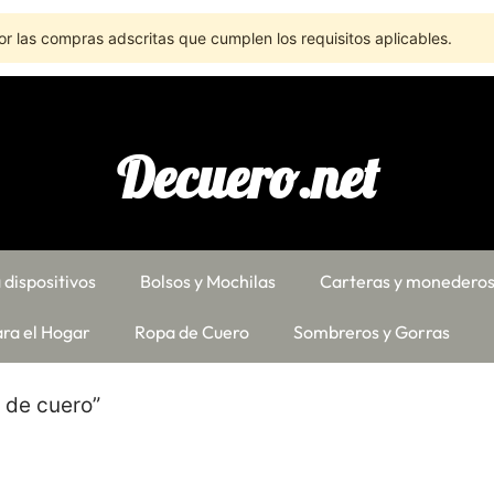
r las compras adscritas que cumplen los requisitos aplicables.
Decuero.net
 dispositivos
Bolsos y Mochilas
Carteras y monedero
ra el Hogar
Ropa de Cuero
Sombreros y Gorras
 de cuero”