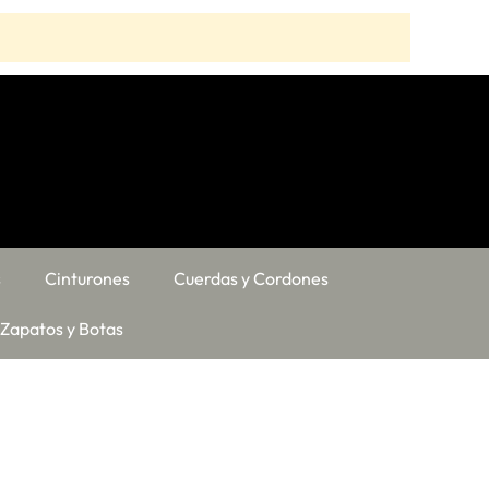
s
Cinturones
Cuerdas y Cordones
Zapatos y Botas