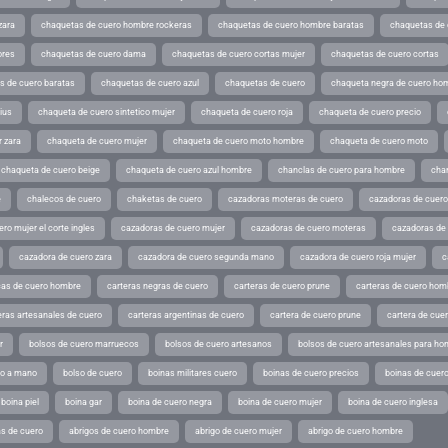
zara
chaquetas de cuero hombre rockeras
chaquetas de cuero hombre baratas
chaquetas de
ores
chaquetas de cuero dama
chaquetas de cuero cortas mujer
chaquetas de cuero cortas
s de cuero baratas
chaquetas de cuero azul
chaquetas de cuero
chaqueta negra de cuero ho
ius
chaqueta de cuero sintetico mujer
chaqueta de cuero roja
chaqueta de cuero precio
 zara
chaqueta de cuero mujer
chaqueta de cuero moto hombre
chaqueta de cuero moto
chaqueta de cuero beige
chaqueta de cuero azul hombre
chanclas de cuero para hombre
cha
e
chalecos de cuero
chaketas de cuero
cazadoras moteras de cuero
cazadoras de cuero
ro mujer el corte ingles
cazadoras de cuero mujer
cazadoras de cuero moteras
cazadoras de
cazadora de cuero zara
cazadora de cuero segunda mano
cazadora de cuero roja mujer
c
as de cuero hombre
carteras negras de cuero
carteras de cuero prune
carteras de cuero hom
eras artesanales de cuero
carteras argentinas de cuero
cartera de cuero prune
cartera de cue
r
bolsos de cuero marruecos
bolsos de cuero artesanos
bolsos de cuero artesanales para ho
ho a mano
bolso de cuero
boinas militares cuero
boinas de cuero precios
boinas de cuero
boina piel
boina gar
boina de cuero negra
boina de cuero mujer
boina de cuero inglesa
s de cuero
abrigos de cuero hombre
abrigo de cuero mujer
abrigo de cuero hombre