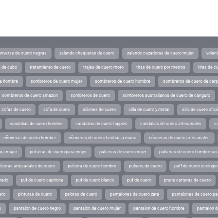
converse de cuero negras
zalando chaquetas de cuero
zalando cazadoras de cuero mujer
volan
a de cubo
tratamiento de cuero
trajes de cuero moto
tiras de cuero por metros
tiras de c
ra hombre
sombreros de cuero mujer
sombreros de cuero hombre
sombreros de cuero de car
sombreros de cuero amazon
sombreros de cuero
sombreros australianos de cuero de canguro
sofas de cuero
sofa de cuero
sillones de cuero
silla de cuero y metal
silla de cuero ofic
sandalias de cuero hombre
sandalias de cuero hippies
sandalias de cuero artesanales
s
riñoneras de cuero hombre
riñoneras de cuero hechas a mano
riñoneras de cuero artesanales
ara mujer
pulseras de cuero para mujer
pulseras de cuero mujer
pulseras de cuero hombre vic
lseras artesanales de cuero
pulsera de cuero hombre
pulsera de cuero
puff de cuero ecologic
rado
puf de cuero capitone
puf de cuero blanco
puf de cuero
prune carteras de cuero
ero
pinturas de cuero
pelotas de cuero
pantalones de cuero zara
pantalones de cuero p
o
pantalon de cuero negro
pantalon de cuero mujer
pantalon de cuero hombre
pantalon d