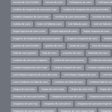
neceser de cuero hombre
neceser de cuero
muñequeras de cuero
muñequera de
modelos de chaquetas de cuero para mujer
modelos de chaquetas de cuero para hombre
modelos chaquetas de cuero mujer
mochilas de cuero artesanales
mochilas de cuero
maletas de cuero
looks con falda de cuero
look falda de cuero
look con falda de 
limpiar tapiceria de cuero coche
limpiar tapiceria de cuero
limpiar chaqueta de cuero
imagenes de chaquetas de cuero para mujeres
imagenes chaquetas de cuero
hombres
guantes de cuero hombre
guantes de cuero
fundas de cuero
fotos de chaquetas
falda de cuero granate
falda de cuero
estuches de cuero
delantales de cuero
cordones de cuero para colgantes
cordon de cuero para pulseras
cordon de cuero par
comprar chaqueta de cuero mujer
comprar chaqueta de cuero
comprar cazadora de c
como limpiar la tapiceria de cuero del coche
como limpiar chaqueta de cuero
como limp
como combinar una falda de cuero
combinar una falda de cuero
combinar falda de cue
chupas de cuero zara
chupas de cuero mujer
chupas de cuero moto
chupas de 
chompas de cuero para hombre
chaquetas para mujer de cuero
chaquetas para hombr
chaquetas de cuero roja
chaquetas de cuero precio
chaquetas de cuero para mujer d
chaquetas de cuero negras para hombre
chaquetas de cuero negras mujer
chaquetas 