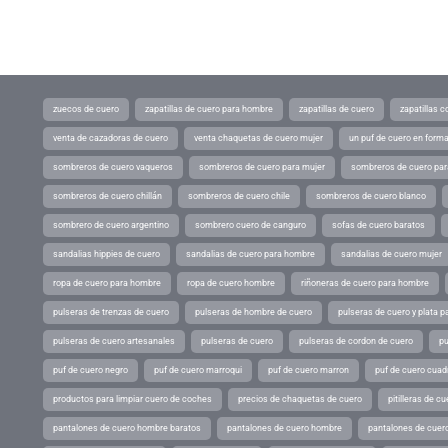
zuecos de cuero
zapatillas de cuero para hombre
zapatillas de cuero
zapatillas 
venta de cazadoras de cuero
venta chaquetas de cuero mujer
un puf de cuero en form
sombreros de cuero vaqueros
sombreros de cuero para mujer
sombreros de cuero pa
sombreros de cuero chillán
sombreros de cuero chile
sombreros de cuero blanco
sombrero de cuero argentino
sombrero cuero de canguro
sofas de cuero baratos
sandalias hippies de cuero
sandalias de cuero para hombre
sandalias de cuero mujer
ropa de cuero para hombre
ropa de cuero hombre
riñoneras de cuero para hombre
pulseras de trenzas de cuero
pulseras de hombre de cuero
pulseras de cuero y plata p
pulseras de cuero artesanales
pulseras de cuero
pulseras de cordon de cuero
pu
puf de cuero negro
puf de cuero marroqui
puf de cuero marron
puf de cuero cuad
productos para limpiar cuero de coches
precios de chaquetas de cuero
pitilleras de cu
pantalones de cuero hombre baratos
pantalones de cuero hombre
pantalones de cuer