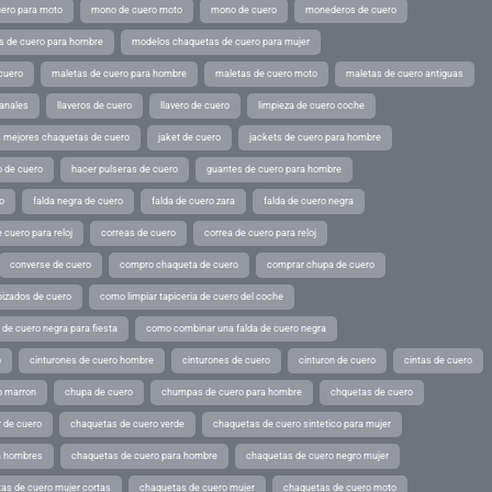
ero para moto
mono de cuero moto
mono de cuero
monederos de cuero
s de cuero para hombre
modelos chaquetas de cuero para mujer
cuero
maletas de cuero para hombre
maletas de cuero moto
maletas de cuero antiguas
sanales
llaveros de cuero
llavero de cuero
limpieza de cuero coche
s mejores chaquetas de cuero
jaket de cuero
jackets de cuero para hombre
o de cuero
hacer pulseras de cuero
guantes de cuero para hombre
o
falda negra de cuero
falda de cuero zara
falda de cuero negra
 cuero para reloj
correas de cuero
correa de cuero para reloj
converse de cuero
compro chaqueta de cuero
comprar chupa de cuero
pizados de cuero
como limpiar tapiceria de cuero del coche
de cuero negra para fiesta
como combinar una falda de cuero negra
o
cinturones de cuero hombre
cinturones de cuero
cinturon de cuero
cintas de cuero
o marron
chupa de cuero
chumpas de cuero para hombre
chquetas de cuero
 de cuero
chaquetas de cuero verde
chaquetas de cuero sintetico para mujer
a hombres
chaquetas de cuero para hombre
chaquetas de cuero negro mujer
as de cuero mujer cortas
chaquetas de cuero mujer
chaquetas de cuero moto