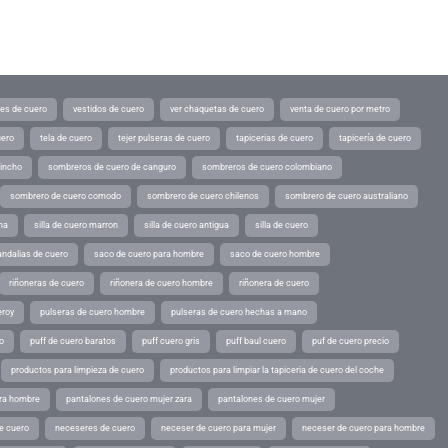
tes de cuero
vestidos de cuero
ver chaquetas de cuero
venta de cuero por metro
uero
tela de cuero
tejer pulseras de cuero
tapicerias de cuero
tapicería de cuero
pincho
sombreros de cuero de canguro
sombreros de cuero colombiano
sombrero de cuero comodo
sombrero de cuero chilenos
sombrero de cuero australiano
ina
silla de cuero marron
silla de cuero antigua
silla de cuero
andalias de cuero
saco de cuero para hombre
saco de cuero hombre
riñoneras de cuero
riñonera de cuero hombre
riñonera de cuero
eroy
pulseras de cuero hombre
pulseras de cuero hechas a mano
o
puff de cuero baratos
puff cuero gris
puff baul cuero
puf de cuero precio
productos para limpieza de cuero
productos para limpiar la tapiceria de cuero del coche
ara hombre
pantalones de cuero mujer zara
pantalones de cuero mujer
e cuero
neceseres de cuero
neceser de cuero para mujer
neceser de cuero para hombre