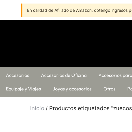
En calidad de Afiliado de Amazon, obtengo ingresos po
Accesorios
Accesorios de Oficina
Accesorios para
Equipaje y Viajes
Joyas y accesorios
Otros
Pa
Inicio
/ Productos etiquetados “zuecos