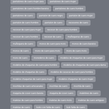
pantalones de cuero mujer zara
pantalones de cuero mujer
pantalones de cuero hombre baratos
pantalones de cuero hombre
pantalones de cuero
pantalon de cuero negro
pantalon de cuero mujer
pantalon de cuero hombre
pantalon de cuero
neceseres de cuero
neceser de cuero para mujer
neceser de cuero para hombre
neceser de cuero hombre
neceser de cuero
muñequeras de cuero
muñequera de cuero
monos de cuero para moto
monos de cuero baratos
monos de cuero
mono de cuero para moto
mono de cuero moto
mono de cuero
monederos de cuero
modelos de chaquetas de cuero para mujer
modelos de chaquetas de cuero para hombre
modelos de chaquetas de cuero para dama
modelos de chaquetas de cuero
modelos de casacas de cuero para hombre
modelos chaquetas de cuero para mujer
modelos chaquetas de cuero mujer
mochilas de cuero artesanales
mochilas de cuero
mochila de cuero
maquina de coser cuero barata
maquina de coser cuero
maletines de cuero
maletas de cuero para hombre
maletas de cuero moto
maletas de cuero antiguas
maletas de cuero
looks con falda de cuero
look falda de cuero