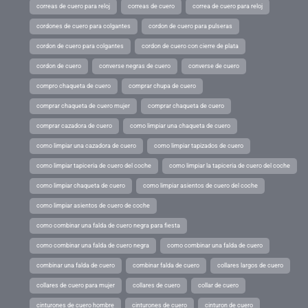
correas de cuero para reloj
correas de cuero
correa de cuero para reloj
cordones de cuero para colgantes
cordon de cuero para pulseras
cordon de cuero para colgantes
cordon de cuero con cierre de plata
cordon de cuero
converse negras de cuero
converse de cuero
compro chaqueta de cuero
comprar chupa de cuero
comprar chaqueta de cuero mujer
comprar chaqueta de cuero
comprar cazadora de cuero
como limpiar una chaqueta de cuero
como limpiar una cazadora de cuero
como limpiar tapizados de cuero
como limpiar tapiceria de cuero del coche
como limpiar la tapiceria de cuero del coche
como limpiar chaqueta de cuero
como limpiar asientos de cuero del coche
como limpiar asientos de cuero de coche
como combinar una falda de cuero negra para fiesta
como combinar una falda de cuero negra
como combinar una falda de cuero
combinar una falda de cuero
combinar falda de cuero
collares largos de cuero
collares de cuero para mujer
collares de cuero
collar de cuero
cinturones de cuero hombre
cinturones de cuero
cinturon de cuero