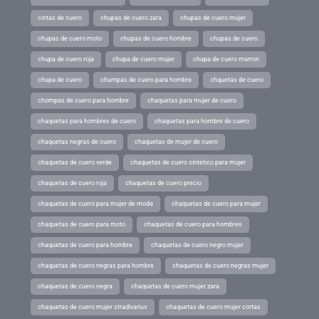
cintas de cuero
chupas de cuero zara
chupas de cuero mujer
chupas de cuero moto
chupas de cuero hombre
chupas de cuero
chupa de cuero roja
chupa de cuero mujer
chupa de cuero marron
chupa de cuero
chumpas de cuero para hombre
chquetas de cuero
chompas de cuero para hombre
chaquetas para mujer de cuero
chaquetas para hombres de cuero
chaquetas para hombre de cuero
chaquetas negras de cuero
chaquetas de mujer de cuero
chaquetas de cuero verde
chaquetas de cuero sintetico para mujer
chaquetas de cuero roja
chaquetas de cuero precio
chaquetas de cuero para mujer de moda
chaquetas de cuero para mujer
chaquetas de cuero para moto
chaquetas de cuero para hombres
chaquetas de cuero para hombre
chaquetas de cuero negro mujer
chaquetas de cuero negras para hombre
chaquetas de cuero negras mujer
chaquetas de cuero negra
chaquetas de cuero mujer zara
chaquetas de cuero mujer stradivarius
chaquetas de cuero mujer cortas