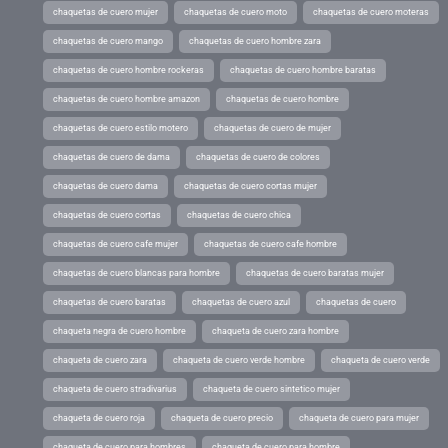
chaquetas de cuero mujer
chaquetas de cuero moto
chaquetas de cuero moteras
chaquetas de cuero mango
chaquetas de cuero hombre zara
chaquetas de cuero hombre rockeras
chaquetas de cuero hombre baratas
chaquetas de cuero hombre amazon
chaquetas de cuero hombre
chaquetas de cuero estilo motero
chaquetas de cuero de mujer
chaquetas de cuero de dama
chaquetas de cuero de colores
chaquetas de cuero dama
chaquetas de cuero cortas mujer
chaquetas de cuero cortas
chaquetas de cuero chica
chaquetas de cuero cafe mujer
chaquetas de cuero cafe hombre
chaquetas de cuero blancas para hombre
chaquetas de cuero baratas mujer
chaquetas de cuero baratas
chaquetas de cuero azul
chaquetas de cuero
chaqueta negra de cuero hombre
chaqueta de cuero zara hombre
chaqueta de cuero zara
chaqueta de cuero verde hombre
chaqueta de cuero verde
chaqueta de cuero stradivarius
chaqueta de cuero sintetico mujer
chaqueta de cuero roja
chaqueta de cuero precio
chaqueta de cuero para mujer
chaqueta de cuero para hombres
chaqueta de cuero para hombre