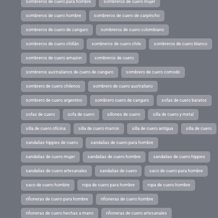
sombreros de cuero para hombre
sombreros de cuero mujer
sombreros de cuero hombre
sombreros de cuero de carpincho
sombreros de cuero de canguro
sombreros de cuero colombiano
sombreros de cuero chillán
sombreros de cuero chile
sombreros de cuero blanco
sombreros de cuero amazon
sombreros de cuero
sombreros australianos de cuero de canguro
sombrero de cuero comodo
sombrero de cuero chilenos
sombrero de cuero australiano
sombrero de cuero argentino
sombrero cuero de canguro
sofas de cuero baratos
sofas de cuero
sofa de cuero
sillones de cuero
silla de cuero y metal
silla de cuero oficina
silla de cuero marron
silla de cuero antigua
silla de cuero
sandalias hippies de cuero
sandalias de cuero para hombre
sandalias de cuero mujer
sandalias de cuero hombre
sandalias de cuero hippies
sandalias de cuero artesanales
sandalias de cuero
saco de cuero para hombre
saco de cuero hombre
ropa de cuero para hombre
ropa de cuero hombre
riñoneras de cuero para hombre
riñoneras de cuero hombre
riñoneras de cuero hechas a mano
riñoneras de cuero artesanales