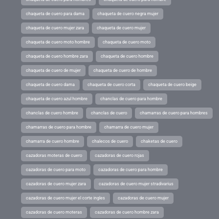
chaqueta de cuero para dama
chaqueta de cuero negra mujer
chaqueta de cuero mujer zara
chaqueta de cuero mujer
chaqueta de cuero moto hombre
chaqueta de cuero moto
chaqueta de cuero hombre zara
chaqueta de cuero hombre
chaqueta de cuero de mujer
chaqueta de cuero de hombre
chaqueta de cuero dama
chaqueta de cuero corta
chaqueta de cuero beige
chaqueta de cuero azul hombre
chanclas de cuero para hombre
chanclas de cuero hombre
chanclas de cuero
chamarras de cuero para hombres
chamarras de cuero para hombre
chamarra de cuero mujer
chamarra de cuero hombre
chalecos de cuero
chaketas de cuero
cazadoras moteras de cuero
cazadoras de cuero rojas
cazadoras de cuero para moto
cazadoras de cuero para hombre
cazadoras de cuero mujer zara
cazadoras de cuero mujer stradivarius
cazadoras de cuero mujer el corte ingles
cazadoras de cuero mujer
cazadoras de cuero moteras
cazadoras de cuero hombre zara