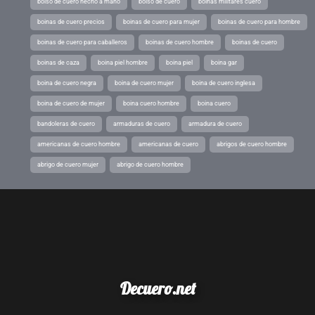
bolso de cuero hecho a mano
bolso de cuero
boinas militares cuero
boinas de cuero precios
boinas de cuero para mujer
boinas de cuero para hombre
boinas de cuero para caballeros
boinas de cuero hombre
boinas de cuero
boinas de caza
boina piel hombre
boina piel
boina gar
boina de cuero negra
boina de cuero mujer
boina de cuero inglesa
boina de cuero de mujer
boina cuero hombre
boina cuero
bandoleras de cuero
armaduras de cuero
armadura de cuero
americanas de cuero hombre
americanas de cuero
abrigos de cuero hombre
abrigo de cuero mujer
abrigo de cuero hombre
Decuero.net