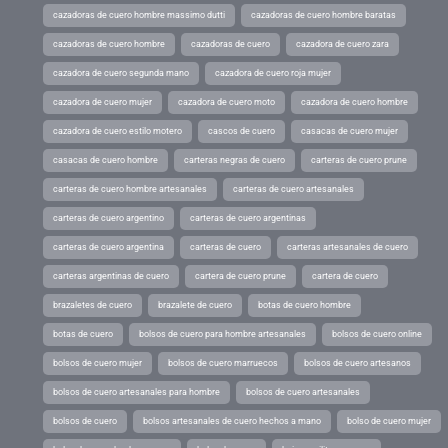
cazadoras de cuero hombre massimo dutti
cazadoras de cuero hombre baratas
cazadoras de cuero hombre
cazadoras de cuero
cazadora de cuero zara
cazadora de cuero segunda mano
cazadora de cuero roja mujer
cazadora de cuero mujer
cazadora de cuero moto
cazadora de cuero hombre
cazadora de cuero estilo motero
cascos de cuero
casacas de cuero mujer
casacas de cuero hombre
carteras negras de cuero
carteras de cuero prune
carteras de cuero hombre artesanales
carteras de cuero artesanales
carteras de cuero argentino
carteras de cuero argentinas
carteras de cuero argentina
carteras de cuero
carteras artesanales de cuero
carteras argentinas de cuero
cartera de cuero prune
cartera de cuero
brazaletes de cuero
brazalete de cuero
botas de cuero hombre
botas de cuero
bolsos de cuero para hombre artesanales
bolsos de cuero online
bolsos de cuero mujer
bolsos de cuero marruecos
bolsos de cuero artesanos
bolsos de cuero artesanales para hombre
bolsos de cuero artesanales
bolsos de cuero
bolsos artesanales de cuero hechos a mano
bolso de cuero mujer