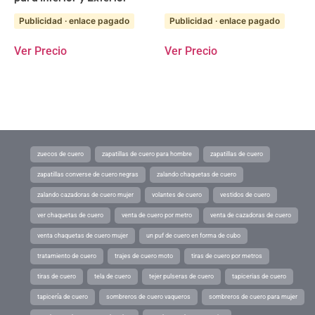
Publicidad · enlace pagado
Publicidad · enlace pagado
Ver Precio
Ver Precio
zuecos de cuero
zapatillas de cuero para hombre
zapatillas de cuero
zapatillas converse de cuero negras
zalando chaquetas de cuero
zalando cazadoras de cuero mujer
volantes de cuero
vestidos de cuero
ver chaquetas de cuero
venta de cuero por metro
venta de cazadoras de cuero
venta chaquetas de cuero mujer
un puf de cuero en forma de cubo
tratamiento de cuero
trajes de cuero moto
tiras de cuero por metros
tiras de cuero
tela de cuero
tejer pulseras de cuero
tapicerias de cuero
tapicería de cuero
sombreros de cuero vaqueros
sombreros de cuero para mujer