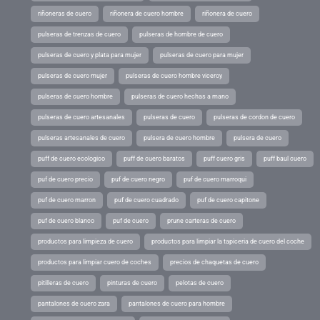
riñoneras de cuero
riñonera de cuero hombre
riñonera de cuero
pulseras de trenzas de cuero
pulseras de hombre de cuero
pulseras de cuero y plata para mujer
pulseras de cuero para mujer
pulseras de cuero mujer
pulseras de cuero hombre viceroy
pulseras de cuero hombre
pulseras de cuero hechas a mano
pulseras de cuero artesanales
pulseras de cuero
pulseras de cordon de cuero
pulseras artesanales de cuero
pulsera de cuero hombre
pulsera de cuero
puff de cuero ecologico
puff de cuero baratos
puff cuero gris
puff baul cuero
puf de cuero precio
puf de cuero negro
puf de cuero marroqui
puf de cuero marron
puf de cuero cuadrado
puf de cuero capitone
puf de cuero blanco
puf de cuero
prune carteras de cuero
productos para limpieza de cuero
productos para limpiar la tapiceria de cuero del coche
productos para limpiar cuero de coches
precios de chaquetas de cuero
pitilleras de cuero
pinturas de cuero
pelotas de cuero
pantalones de cuero zara
pantalones de cuero para hombre