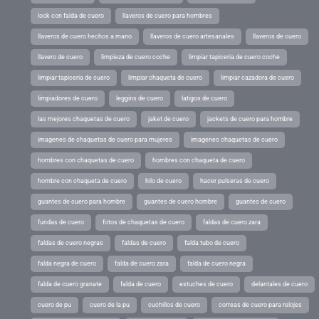
look con falda de cuero
llaveros de cuero para hombres
llaveros de cuero hechos a mano
llaveros de cuero artesanales
llaveros de cuero
llavero de cuero
limpieza de cuero coche
limpiar tapiceria de cuero coche
limpiar tapiceria de cuero
limpiar chaqueta de cuero
limpiar cazadora de cuero
limpiadores de cuero
leggins de cuero
latigos de cuero
las mejores chaquetas de cuero
jaket de cuero
jackets de cuero para hombre
imagenes de chaquetas de cuero para mujeres
imagenes chaquetas de cuero
hombres con chaquetas de cuero
hombres con chaqueta de cuero
hombre con chaqueta de cuero
hilo de cuero
hacer pulseras de cuero
guantes de cuero para hombre
guantes de cuero hombre
guantes de cuero
fundas de cuero
fotos de chaquetas de cuero
faldas de cuero zara
faldas de cuero negras
faldas de cuero
falda tubo de cuero
falda negra de cuero
falda de cuero zara
falda de cuero negra
falda de cuero granate
falda de cuero
estuches de cuero
delantales de cuero
cuero de pu
cuero de la pu
cuchillos de cuero
correas de cuero para relojes