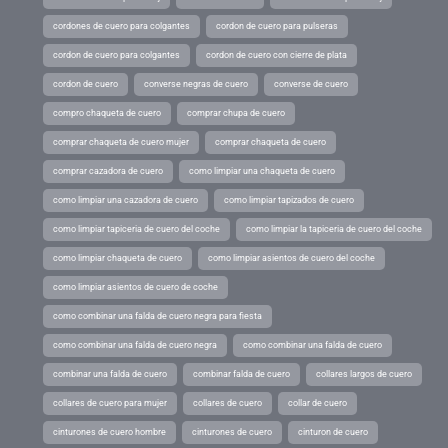
cordones de cuero para colgantes
cordon de cuero para pulseras
cordon de cuero para colgantes
cordon de cuero con cierre de plata
cordon de cuero
converse negras de cuero
converse de cuero
compro chaqueta de cuero
comprar chupa de cuero
comprar chaqueta de cuero mujer
comprar chaqueta de cuero
comprar cazadora de cuero
como limpiar una chaqueta de cuero
como limpiar una cazadora de cuero
como limpiar tapizados de cuero
como limpiar tapiceria de cuero del coche
como limpiar la tapiceria de cuero del coche
como limpiar chaqueta de cuero
como limpiar asientos de cuero del coche
como limpiar asientos de cuero de coche
como combinar una falda de cuero negra para fiesta
como combinar una falda de cuero negra
como combinar una falda de cuero
combinar una falda de cuero
combinar falda de cuero
collares largos de cuero
collares de cuero para mujer
collares de cuero
collar de cuero
cinturones de cuero hombre
cinturones de cuero
cinturon de cuero