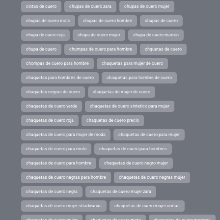
cintas de cuero
chupas de cuero zara
chupas de cuero mujer
chupas de cuero moto
chupas de cuero hombre
chupas de cuero
chupa de cuero roja
chupa de cuero mujer
chupa de cuero marron
chupa de cuero
chumpas de cuero para hombre
chquetas de cuero
chompas de cuero para hombre
chaquetas para mujer de cuero
chaquetas para hombres de cuero
chaquetas para hombre de cuero
chaquetas negras de cuero
chaquetas de mujer de cuero
chaquetas de cuero verde
chaquetas de cuero sintetico para mujer
chaquetas de cuero roja
chaquetas de cuero precio
chaquetas de cuero para mujer de moda
chaquetas de cuero para mujer
chaquetas de cuero para moto
chaquetas de cuero para hombres
chaquetas de cuero para hombre
chaquetas de cuero negro mujer
chaquetas de cuero negras para hombre
chaquetas de cuero negras mujer
chaquetas de cuero negra
chaquetas de cuero mujer zara
chaquetas de cuero mujer stradivarius
chaquetas de cuero mujer cortas