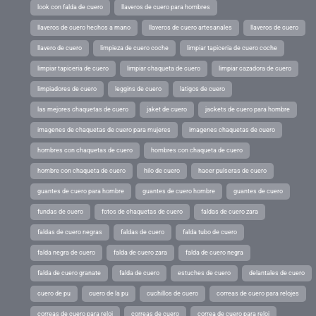
look con falda de cuero
llaveros de cuero para hombres
llaveros de cuero hechos a mano
llaveros de cuero artesanales
llaveros de cuero
llavero de cuero
limpieza de cuero coche
limpiar tapiceria de cuero coche
limpiar tapiceria de cuero
limpiar chaqueta de cuero
limpiar cazadora de cuero
limpiadores de cuero
leggins de cuero
latigos de cuero
las mejores chaquetas de cuero
jaket de cuero
jackets de cuero para hombre
imagenes de chaquetas de cuero para mujeres
imagenes chaquetas de cuero
hombres con chaquetas de cuero
hombres con chaqueta de cuero
hombre con chaqueta de cuero
hilo de cuero
hacer pulseras de cuero
guantes de cuero para hombre
guantes de cuero hombre
guantes de cuero
fundas de cuero
fotos de chaquetas de cuero
faldas de cuero zara
faldas de cuero negras
faldas de cuero
falda tubo de cuero
falda negra de cuero
falda de cuero zara
falda de cuero negra
falda de cuero granate
falda de cuero
estuches de cuero
delantales de cuero
cuero de pu
cuero de la pu
cuchillos de cuero
correas de cuero para relojes
correas de cuero para reloj
correas de cuero
correa de cuero para reloj