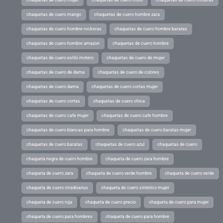
chaquetas de cuero mujer
chaquetas de cuero moto
chaquetas de cuero moteras
chaquetas de cuero mango
chaquetas de cuero hombre zara
chaquetas de cuero hombre rockeras
chaquetas de cuero hombre baratas
chaquetas de cuero hombre amazon
chaquetas de cuero hombre
chaquetas de cuero estilo motero
chaquetas de cuero de mujer
chaquetas de cuero de dama
chaquetas de cuero de colores
chaquetas de cuero dama
chaquetas de cuero cortas mujer
chaquetas de cuero cortas
chaquetas de cuero chica
chaquetas de cuero cafe mujer
chaquetas de cuero cafe hombre
chaquetas de cuero blancas para hombre
chaquetas de cuero baratas mujer
chaquetas de cuero baratas
chaquetas de cuero azul
chaquetas de cuero
chaqueta negra de cuero hombre
chaqueta de cuero zara hombre
chaqueta de cuero zara
chaqueta de cuero verde hombre
chaqueta de cuero verde
chaqueta de cuero stradivarius
chaqueta de cuero sintetico mujer
chaqueta de cuero roja
chaqueta de cuero precio
chaqueta de cuero para mujer
chaqueta de cuero para hombres
chaqueta de cuero para hombre