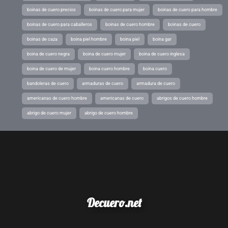
boinas de cuero precios
boinas de cuero para mujer
boinas de cuero para hombre
boinas de cuero para caballeros
boinas de cuero hombre
boinas de cuero
boinas de caza
boina piel hombre
boina piel
boina gar
boina de cuero negra
boina de cuero mujer
boina de cuero inglesa
boina de cuero de mujer
boina cuero hombre
boina cuero
bandoleras de cuero
armaduras de cuero
armadura de cuero
americanas de cuero hombre
americanas de cuero
abrigos de cuero hombre
abrigo de cuero mujer
abrigo de cuero hombre
Decuero.net