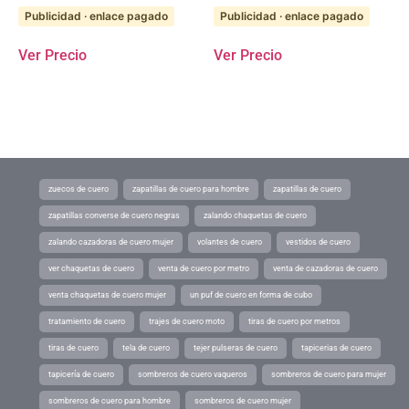
Publicidad · enlace pagado
Publicidad · enlace pagado
Ver Precio
Ver Precio
zuecos de cuero
zapatillas de cuero para hombre
zapatillas de cuero
zapatillas converse de cuero negras
zalando chaquetas de cuero
zalando cazadoras de cuero mujer
volantes de cuero
vestidos de cuero
ver chaquetas de cuero
venta de cuero por metro
venta de cazadoras de cuero
venta chaquetas de cuero mujer
un puf de cuero en forma de cubo
tratamiento de cuero
trajes de cuero moto
tiras de cuero por metros
tiras de cuero
tela de cuero
tejer pulseras de cuero
tapicerias de cuero
tapicería de cuero
sombreros de cuero vaqueros
sombreros de cuero para mujer
sombreros de cuero para hombre
sombreros de cuero mujer