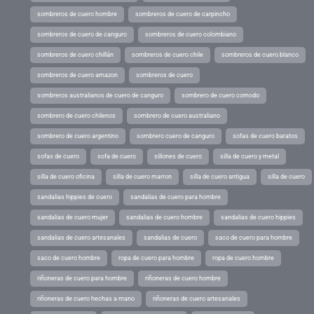
sombreros de cuero hombre
sombreros de cuero de carpincho
sombreros de cuero de canguro
sombreros de cuero colombiano
sombreros de cuero chillán
sombreros de cuero chile
sombreros de cuero blanco
sombreros de cuero amazon
sombreros de cuero
sombreros australianos de cuero de canguro
sombrero de cuero comodo
sombrero de cuero chilenos
sombrero de cuero australiano
sombrero de cuero argentino
sombrero cuero de canguro
sofas de cuero baratos
sofas de cuero
sofa de cuero
sillones de cuero
silla de cuero y metal
silla de cuero oficina
silla de cuero marron
silla de cuero antigua
silla de cuero
sandalias hippies de cuero
sandalias de cuero para hombre
sandalias de cuero mujer
sandalias de cuero hombre
sandalias de cuero hippies
sandalias de cuero artesanales
sandalias de cuero
saco de cuero para hombre
saco de cuero hombre
ropa de cuero para hombre
ropa de cuero hombre
riñoneras de cuero para hombre
riñoneras de cuero hombre
riñoneras de cuero hechas a mano
riñoneras de cuero artesanales