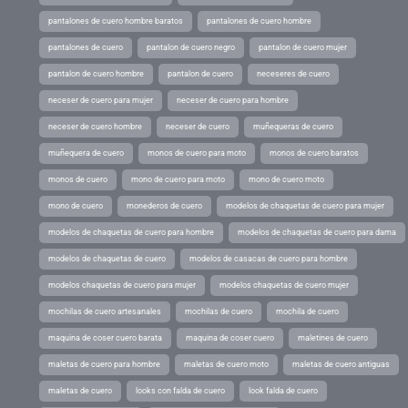
pantalones de cuero hombre baratos
pantalones de cuero hombre
pantalones de cuero
pantalon de cuero negro
pantalon de cuero mujer
pantalon de cuero hombre
pantalon de cuero
neceseres de cuero
neceser de cuero para mujer
neceser de cuero para hombre
neceser de cuero hombre
neceser de cuero
muñequeras de cuero
muñequera de cuero
monos de cuero para moto
monos de cuero baratos
monos de cuero
mono de cuero para moto
mono de cuero moto
mono de cuero
monederos de cuero
modelos de chaquetas de cuero para mujer
modelos de chaquetas de cuero para hombre
modelos de chaquetas de cuero para dama
modelos de chaquetas de cuero
modelos de casacas de cuero para hombre
modelos chaquetas de cuero para mujer
modelos chaquetas de cuero mujer
mochilas de cuero artesanales
mochilas de cuero
mochila de cuero
maquina de coser cuero barata
maquina de coser cuero
maletines de cuero
maletas de cuero para hombre
maletas de cuero moto
maletas de cuero antiguas
maletas de cuero
looks con falda de cuero
look falda de cuero