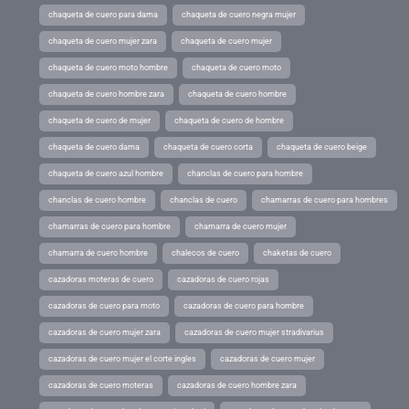
chaqueta de cuero para dama
chaqueta de cuero negra mujer
chaqueta de cuero mujer zara
chaqueta de cuero mujer
chaqueta de cuero moto hombre
chaqueta de cuero moto
chaqueta de cuero hombre zara
chaqueta de cuero hombre
chaqueta de cuero de mujer
chaqueta de cuero de hombre
chaqueta de cuero dama
chaqueta de cuero corta
chaqueta de cuero beige
chaqueta de cuero azul hombre
chanclas de cuero para hombre
chanclas de cuero hombre
chanclas de cuero
chamarras de cuero para hombres
chamarras de cuero para hombre
chamarra de cuero mujer
chamarra de cuero hombre
chalecos de cuero
chaketas de cuero
cazadoras moteras de cuero
cazadoras de cuero rojas
cazadoras de cuero para moto
cazadoras de cuero para hombre
cazadoras de cuero mujer zara
cazadoras de cuero mujer stradivarius
cazadoras de cuero mujer el corte ingles
cazadoras de cuero mujer
cazadoras de cuero moteras
cazadoras de cuero hombre zara