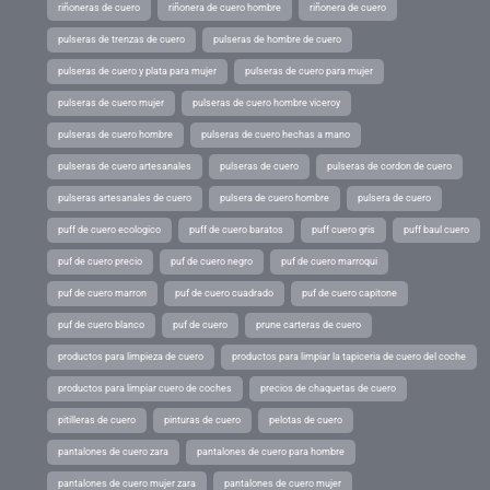
riñoneras de cuero
riñonera de cuero hombre
riñonera de cuero
pulseras de trenzas de cuero
pulseras de hombre de cuero
pulseras de cuero y plata para mujer
pulseras de cuero para mujer
pulseras de cuero mujer
pulseras de cuero hombre viceroy
pulseras de cuero hombre
pulseras de cuero hechas a mano
pulseras de cuero artesanales
pulseras de cuero
pulseras de cordon de cuero
pulseras artesanales de cuero
pulsera de cuero hombre
pulsera de cuero
puff de cuero ecologico
puff de cuero baratos
puff cuero gris
puff baul cuero
puf de cuero precio
puf de cuero negro
puf de cuero marroqui
puf de cuero marron
puf de cuero cuadrado
puf de cuero capitone
puf de cuero blanco
puf de cuero
prune carteras de cuero
productos para limpieza de cuero
productos para limpiar la tapiceria de cuero del coche
productos para limpiar cuero de coches
precios de chaquetas de cuero
pitilleras de cuero
pinturas de cuero
pelotas de cuero
pantalones de cuero zara
pantalones de cuero para hombre
pantalones de cuero mujer zara
pantalones de cuero mujer