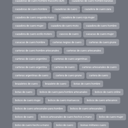
cazadoras de cuero hombre massimo dutti
cazadoras de cuero hombre baratas
cazadoras de cuero hombre
cazadoras de cuero
cazadora de cuero zara
cazadora de cuero segunda mano
cazadora de cuero roja mujer
cazadora de cuero mujer
cazadora de cuero moto
cazadora de cuero hombre
cazadora de cuero estilo motero
cascos de cuero
casacas de cuero mujer
casacas de cuero hombre
carteras negras de cuero
carteras de cuero prune
carteras de cuero hombre artesanales
carteras de cuero artesanales
carteras de cuero argentino
carteras de cuero argentinas
carteras de cuero argentina
carteras de cuero
carteras artesanales de cuero
carteras argentinas de cuero
cartera de cuero prune
cartera de cuero
brazaletes de cuero
brazalete de cuero
botas de cuero hombre
botas de cuero
bolsos de cuero para hombre artesanales
bolsos de cuero online
bolsos de cuero mujer
bolsos de cuero marruecos
bolsos de cuero artesanos
bolsos de cuero artesanales para hombre
bolsos de cuero artesanales
bolsos de cuero
bolsos artesanales de cuero hechos a mano
bolso de cuero mujer
bolso de cuero hecho a mano
bolso de cuero
boinas militares cuero