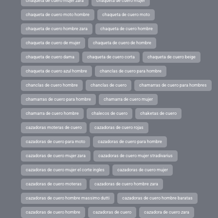
chaqueta de cuero mujer zara
chaqueta de cuero mujer
chaqueta de cuero moto hombre
chaqueta de cuero moto
chaqueta de cuero hombre zara
chaqueta de cuero hombre
chaqueta de cuero de mujer
chaqueta de cuero de hombre
chaqueta de cuero dama
chaqueta de cuero corta
chaqueta de cuero beige
chaqueta de cuero azul hombre
chanclas de cuero para hombre
chanclas de cuero hombre
chanclas de cuero
chamarras de cuero para hombres
chamarras de cuero para hombre
chamarra de cuero mujer
chamarra de cuero hombre
chalecos de cuero
chaketas de cuero
cazadoras moteras de cuero
cazadoras de cuero rojas
cazadoras de cuero para moto
cazadoras de cuero para hombre
cazadoras de cuero mujer zara
cazadoras de cuero mujer stradivarius
cazadoras de cuero mujer el corte ingles
cazadoras de cuero mujer
cazadoras de cuero moteras
cazadoras de cuero hombre zara
cazadoras de cuero hombre massimo dutti
cazadoras de cuero hombre baratas
cazadoras de cuero hombre
cazadoras de cuero
cazadora de cuero zara