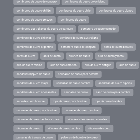
sombreros de cuero de canguro
sombreros de cuero colombiano
sombreros de cuero chillán
sombreros de cuero chile
sombreros de cuero blanco
sombreros de cuero amazon
sombreros de cuero
sombreros australianos de cuero de canguro
sombrero de cuero comodo
sombrero de cuero chilenos
sombrero de cuero australiano
sombrero de cuero argentino
sombrero cuero de canguro
sofas de cuero baratos
sofas de cuero
sofa de cuero
sillones de cuero
silla de cuero y metal
silla de cuero oficina
silla de cuero marron
silla de cuero antigua
silla de cuero
sandalias hippies de cuero
sandalias de cuero para hombre
sandalias de cuero mujer
sandalias de cuero hombre
sandalias de cuero hippies
sandalias de cuero artesanales
sandalias de cuero
saco de cuero para hombre
saco de cuero hombre
ropa de cuero para hombre
ropa de cuero hombre
riñoneras de cuero para hombre
riñoneras de cuero hombre
riñoneras de cuero hechas a mano
riñoneras de cuero artesanales
riñoneras de cuero
riñonera de cuero hombre
riñonera de cuero
pulseras de trenzas de cuero
pulseras de hombre de cuero