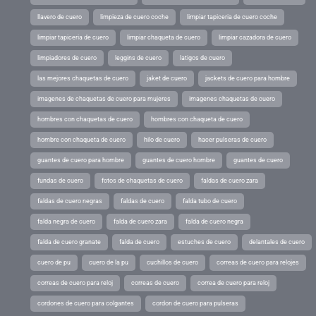
llavero de cuero
limpieza de cuero coche
limpiar tapiceria de cuero coche
limpiar tapiceria de cuero
limpiar chaqueta de cuero
limpiar cazadora de cuero
limpiadores de cuero
leggins de cuero
latigos de cuero
las mejores chaquetas de cuero
jaket de cuero
jackets de cuero para hombre
imagenes de chaquetas de cuero para mujeres
imagenes chaquetas de cuero
hombres con chaquetas de cuero
hombres con chaqueta de cuero
hombre con chaqueta de cuero
hilo de cuero
hacer pulseras de cuero
guantes de cuero para hombre
guantes de cuero hombre
guantes de cuero
fundas de cuero
fotos de chaquetas de cuero
faldas de cuero zara
faldas de cuero negras
faldas de cuero
falda tubo de cuero
falda negra de cuero
falda de cuero zara
falda de cuero negra
falda de cuero granate
falda de cuero
estuches de cuero
delantales de cuero
cuero de pu
cuero de la pu
cuchillos de cuero
correas de cuero para relojes
correas de cuero para reloj
correas de cuero
correa de cuero para reloj
cordones de cuero para colgantes
cordon de cuero para pulseras