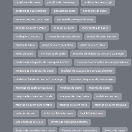
pantalones de cuero
pantalon de cuero negro
pantalon de cuero mujer
pantalon de cuero hombre
pantalon de cuero
neceseres de cuero
neceser de cuero para mujer
neceser de cuero para hombre
neceser de cuero hombre
neceser de cuero
muñequeras de cuero
muñequera de cuero
monos de cuero para moto
monos de cuero baratos
monos de cuero
mono de cuero para moto
mono de cuero moto
mono de cuero
monederos de cuero
modelos de chaquetas de cuero para mujer
modelos de chaquetas de cuero para hombre
modelos de chaquetas de cuero para dama
modelos de chaquetas de cuero
modelos de casacas de cuero para hombre
modelos chaquetas de cuero para mujer
modelos chaquetas de cuero mujer
mochilas de cuero artesanales
mochilas de cuero
mochila de cuero
maquina de coser cuero barata
maquina de coser cuero
maletines de cuero
maletas de cuero para hombre
maletas de cuero moto
maletas de cuero antiguas
maletas de cuero
looks con falda de cuero
look falda de cuero
look con falda de cuero
llaveros de cuero para hombres
llaveros de cuero hechos a mano
llaveros de cuero artesanales
llaveros de cuero