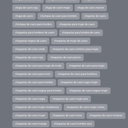
chupa de cuero roja
chupa de cuero mujer
chupa de cuero marron
chupa de cuero
chumpas de cuero para hombre
chquetas de cuero
chompas de cuero para hombre
chaquetas para mujer de cuero
chaquetas para hombres de cuero
chaquetas para hombre de cuero
chaquetas negras de cuero
chaquetas de mujer de cuero
chaquetas de cuero verde
chaquetas de cuero sintetico para mujer
chaquetas de cuero roja
chaquetas de cuero precio
chaquetas de cuero para mujer de moda
chaquetas de cuero para mujer
chaquetas de cuero para moto
chaquetas de cuero para hombres
chaquetas de cuero para hombre
chaquetas de cuero negro mujer
chaquetas de cuero negras para hombre
chaquetas de cuero negras mujer
chaquetas de cuero negra
chaquetas de cuero mujer zara
chaquetas de cuero mujer stradivarius
chaquetas de cuero mujer cortas
chaquetas de cuero mujer
chaquetas de cuero moto
chaquetas de cuero moteras
chaquetas de cuero mango
chaquetas de cuero hombre zara