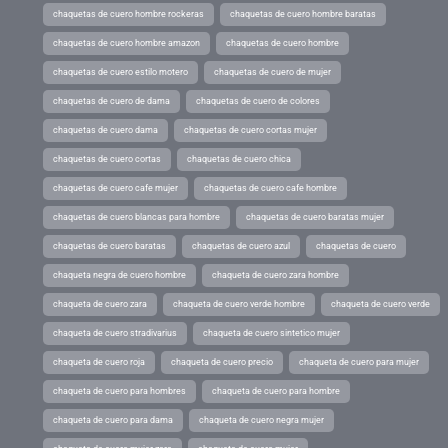
chaquetas de cuero hombre rockeras
chaquetas de cuero hombre baratas
chaquetas de cuero hombre amazon
chaquetas de cuero hombre
chaquetas de cuero estilo motero
chaquetas de cuero de mujer
chaquetas de cuero de dama
chaquetas de cuero de colores
chaquetas de cuero dama
chaquetas de cuero cortas mujer
chaquetas de cuero cortas
chaquetas de cuero chica
chaquetas de cuero cafe mujer
chaquetas de cuero cafe hombre
chaquetas de cuero blancas para hombre
chaquetas de cuero baratas mujer
chaquetas de cuero baratas
chaquetas de cuero azul
chaquetas de cuero
chaqueta negra de cuero hombre
chaqueta de cuero zara hombre
chaqueta de cuero zara
chaqueta de cuero verde hombre
chaqueta de cuero verde
chaqueta de cuero stradivarius
chaqueta de cuero sintetico mujer
chaqueta de cuero roja
chaqueta de cuero precio
chaqueta de cuero para mujer
chaqueta de cuero para hombres
chaqueta de cuero para hombre
chaqueta de cuero para dama
chaqueta de cuero negra mujer