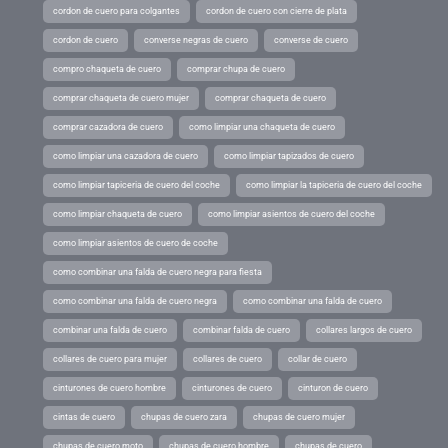
cordon de cuero para colgantes
cordon de cuero con cierre de plata
cordon de cuero
converse negras de cuero
converse de cuero
compro chaqueta de cuero
comprar chupa de cuero
comprar chaqueta de cuero mujer
comprar chaqueta de cuero
comprar cazadora de cuero
como limpiar una chaqueta de cuero
como limpiar una cazadora de cuero
como limpiar tapizados de cuero
como limpiar tapiceria de cuero del coche
como limpiar la tapiceria de cuero del coche
como limpiar chaqueta de cuero
como limpiar asientos de cuero del coche
como limpiar asientos de cuero de coche
como combinar una falda de cuero negra para fiesta
como combinar una falda de cuero negra
como combinar una falda de cuero
combinar una falda de cuero
combinar falda de cuero
collares largos de cuero
collares de cuero para mujer
collares de cuero
collar de cuero
cinturones de cuero hombre
cinturones de cuero
cinturon de cuero
cintas de cuero
chupas de cuero zara
chupas de cuero mujer
chupas de cuero moto
chupas de cuero hombre
chupas de cuero