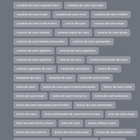
cazadora de cuero segunda mano
cazadora de cuero roja mujer
cazadora de cuero mujer
cazadora de cuero moto
cazadora de cuero hombre
cazadora de cuero estilo motero
cascos de cuero
casacas de cuero mujer
casacas de cuero hombre
carteras negras de cuero
carteras de cuero prune
carteras de cuero hombre artesanales
carteras de cuero artesanales
carteras de cuero argentino
carteras de cuero argentinas
carteras de cuero argentina
carteras de cuero
carteras artesanales de cuero
carteras argentinas de cuero
cartera de cuero prune
cartera de cuero
brazaletes de cuero
brazalete de cuero
botas de cuero hombre
botas de cuero
bolsos de cuero para hombre artesanales
bolsos de cuero online
bolsos de cuero mujer
bolsos de cuero marruecos
bolsos de cuero artesanos
bolsos de cuero artesanales para hombre
bolsos de cuero artesanales
bolsos de cuero
bolsos artesanales de cuero hechos a mano
bolso de cuero mujer
bolso de cuero hecho a mano
bolso de cuero
boinas militares cuero
boinas de cuero precios
boinas de cuero para mujer
boinas de cuero para hombre