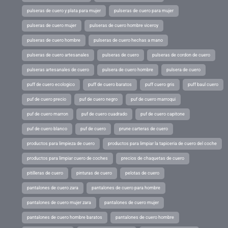
pulseras de cuero y plata para mujer
pulseras de cuero para mujer
pulseras de cuero mujer
pulseras de cuero hombre viceroy
pulseras de cuero hombre
pulseras de cuero hechas a mano
pulseras de cuero artesanales
pulseras de cuero
pulseras de cordon de cuero
pulseras artesanales de cuero
pulsera de cuero hombre
pulsera de cuero
puff de cuero ecologico
puff de cuero baratos
puff cuero gris
puff baul cuero
puf de cuero precio
puf de cuero negro
puf de cuero marroqui
puf de cuero marron
puf de cuero cuadrado
puf de cuero capitone
puf de cuero blanco
puf de cuero
prune carteras de cuero
productos para limpieza de cuero
productos para limpiar la tapiceria de cuero del coche
productos para limpiar cuero de coches
precios de chaquetas de cuero
pitilleras de cuero
pinturas de cuero
pelotas de cuero
pantalones de cuero zara
pantalones de cuero para hombre
pantalones de cuero mujer zara
pantalones de cuero mujer
pantalones de cuero hombre baratos
pantalones de cuero hombre