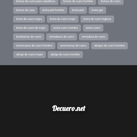
boinas de cuero para caballeros
boinas de cuero hombre
boinas de cuero
boinas de caza
boina piel hombre
boina piel
boina gar
boina de cuero negra
boina de cuero mujer
boina de cuero inglesa
boina de cuero de mujer
boina cuero hombre
boina cuero
bandoleras de cuero
armaduras de cuero
armadura de cuero
americanas de cuero hombre
americanas de cuero
abrigos de cuero hombre
abrigo de cuero mujer
abrigo de cuero hombre
Decuero.net