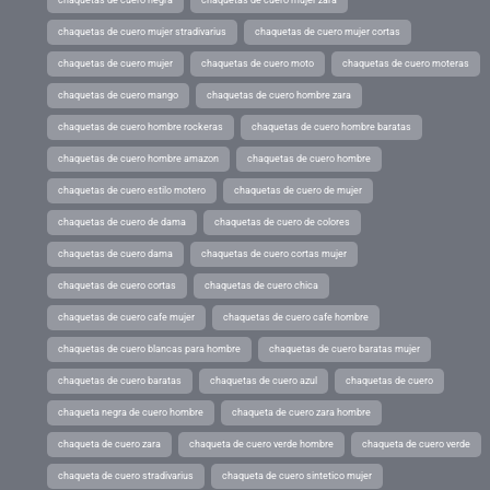
chaquetas de cuero negra
chaquetas de cuero mujer zara
chaquetas de cuero mujer stradivarius
chaquetas de cuero mujer cortas
chaquetas de cuero mujer
chaquetas de cuero moto
chaquetas de cuero moteras
chaquetas de cuero mango
chaquetas de cuero hombre zara
chaquetas de cuero hombre rockeras
chaquetas de cuero hombre baratas
chaquetas de cuero hombre amazon
chaquetas de cuero hombre
chaquetas de cuero estilo motero
chaquetas de cuero de mujer
chaquetas de cuero de dama
chaquetas de cuero de colores
chaquetas de cuero dama
chaquetas de cuero cortas mujer
chaquetas de cuero cortas
chaquetas de cuero chica
chaquetas de cuero cafe mujer
chaquetas de cuero cafe hombre
chaquetas de cuero blancas para hombre
chaquetas de cuero baratas mujer
chaquetas de cuero baratas
chaquetas de cuero azul
chaquetas de cuero
chaqueta negra de cuero hombre
chaqueta de cuero zara hombre
chaqueta de cuero zara
chaqueta de cuero verde hombre
chaqueta de cuero verde
chaqueta de cuero stradivarius
chaqueta de cuero sintetico mujer