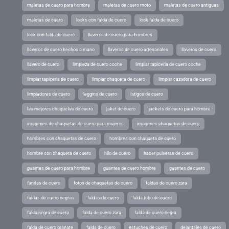
maletas de cuero para hombre
maletas de cuero moto
maletas de cuero antiguas
maletas de cuero
looks con falda de cuero
look falda de cuero
look con falda de cuero
llaveros de cuero para hombres
llaveros de cuero hechos a mano
llaveros de cuero artesanales
llaveros de cuero
llavero de cuero
limpieza de cuero coche
limpiar tapiceria de cuero coche
limpiar tapiceria de cuero
limpiar chaqueta de cuero
limpiar cazadora de cuero
limpiadores de cuero
leggins de cuero
latigos de cuero
las mejores chaquetas de cuero
jaket de cuero
jackets de cuero para hombre
imagenes de chaquetas de cuero para mujeres
imagenes chaquetas de cuero
hombres con chaquetas de cuero
hombres con chaqueta de cuero
hombre con chaqueta de cuero
hilo de cuero
hacer pulseras de cuero
guantes de cuero para hombre
guantes de cuero hombre
guantes de cuero
fundas de cuero
fotos de chaquetas de cuero
faldas de cuero zara
faldas de cuero negras
faldas de cuero
falda tubo de cuero
falda negra de cuero
falda de cuero zara
falda de cuero negra
falda de cuero granate
falda de cuero
estuches de cuero
delantales de cuero