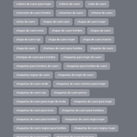
collares de cuero para mujer
collares de cuero
collar de cuero
cinturones de cuero hombre
cinturones de cuero
cinturon de cuero
cintas de cuero
chupas de cuero zara
chupas de cuero mujer
chupas de cuero moto
chupas de cuero hombre
chupas de cuero
chupa de cuero roja
chupa de cuero mujer
chupa de cuero marron
chupa de cuero
chumpas de cuero para hombre
chquetas de cuero
chompas de cuero para hombre
chaquetas para mujer de cuero
chaquetas para hombres de cuero
chaquetas para hombre de cuero
chaquetas negras de cuero
chaquetas de mujer de cuero
chaquetas de cuero verde
chaquetas de cuero sintetico para mujer
chaquetas de cuero roja
chaquetas de cuero precio
chaquetas de cuero para mujer de moda
chaquetas de cuero para mujer
chaquetas de cuero para moto
chaquetas de cuero para hombres
chaquetas de cuero para hombre
chaquetas de cuero negro mujer
chaquetas de cuero negras para hombre
chaquetas de cuero negras mujer