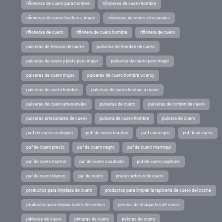
riñoneras de cuero para hombre
riñoneras de cuero hombre
riñoneras de cuero hechas a mano
riñoneras de cuero artesanales
riñoneras de cuero
riñonera de cuero hombre
riñonera de cuero
pulseras de trenzas de cuero
pulseras de hombre de cuero
pulseras de cuero y plata para mujer
pulseras de cuero para mujer
pulseras de cuero mujer
pulseras de cuero hombre viceroy
pulseras de cuero hombre
pulseras de cuero hechas a mano
pulseras de cuero artesanales
pulseras de cuero
pulseras de cordon de cuero
pulseras artesanales de cuero
pulsera de cuero hombre
pulsera de cuero
puff de cuero ecologico
puff de cuero baratos
puff cuero gris
puff baul cuero
puf de cuero precio
puf de cuero negro
puf de cuero marroqui
puf de cuero marron
puf de cuero cuadrado
puf de cuero capitone
puf de cuero blanco
puf de cuero
prune carteras de cuero
productos para limpieza de cuero
productos para limpiar la tapiceria de cuero del coche
productos para limpiar cuero de coches
precios de chaquetas de cuero
pitilleras de cuero
pinturas de cuero
pelotas de cuero