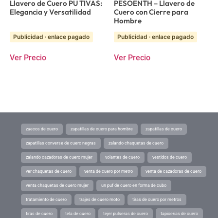
Llavero de Cuero PU TIVAS:
PESOENTH – Llavero de
Elegancia y Versatilidad
Cuero con Cierre para
Hombre
Publicidad · enlace pagado
Publicidad · enlace pagado
Ver Precio
Ver Precio
zuecos de cuero
zapatillas de cuero para hombre
zapatillas de cuero
zapatillas converse de cuero negras
zalando chaquetas de cuero
zalando cazadoras de cuero mujer
volantes de cuero
vestidos de cuero
ver chaquetas de cuero
venta de cuero por metro
venta de cazadoras de cuero
venta chaquetas de cuero mujer
un puf de cuero en forma de cubo
tratamiento de cuero
trajes de cuero moto
tiras de cuero por metros
tiras de cuero
tela de cuero
tejer pulseras de cuero
tapicerias de cuero