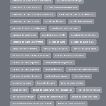
cazadoras de cuero mujer el corte ingles
cazadoras de cuero mujer
cazadoras de cuero moteras
cazadoras de cuero hombre zara
cazadoras de cuero hombre massimo dutti
cazadoras de cuero hombre baratas
cazadoras de cuero hombre
cazadoras de cuero
cazadora de cuero zara
cazadora de cuero segunda mano
cazadora de cuero roja mujer
cazadora de cuero mujer
cazadora de cuero moto
cazadora de cuero hombre
cazadora de cuero estilo motero
cascos de cuero
casacas de cuero mujer
casacas de cuero hombre
carteras negras de cuero
carteras de cuero prune
carteras de cuero hombre artesanales
carteras de cuero artesanales
carteras de cuero argentino
carteras de cuero argentinas
carteras de cuero argentina
carteras de cuero
carteras artesanales de cuero
carteras argentinas de cuero
cartera de cuero prune
cartera de cuero
brazaletes de cuero
brazalete de cuero
botas de cuero hombre
botas de cuero
bolsos de cuero para hombre artesanales
bolsos de cuero online
bolsos de cuero mujer
bolsos de cuero marruecos
bolsos de cuero artesanos
bolsos de cuero artesanales para hombre
bolsos de cuero artesanales