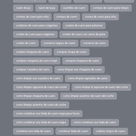
cuero de pu
cuero de la pu
cuchillos de cuero
correas de cuero para relojes
correas de cuero para reloj
correas de cuero
correa de cuero para reloj
cordones de cuero para colgantes
cordon de cuero para pulseras
cordon de cuero para colgantes
cordon de cuero con cierre de plata
cordon de cuero
converse negras de cuero
converse de cuero
compro chaqueta de cuero
comprar chupa de cuero
comprar chaqueta de cuero mujer
comprar chaqueta de cuero
comprar cazadora de cuero
como limpiar una chaqueta de cuero
como limpiar una cazadora de cuero
como limpiar tapizados de cuero
como limpiar tapiceria de cuero del coche
como limpiar la tapiceria de cuero del coche
como limpiar chaqueta de cuero
como limpiar asientos de cuero del coche
como limpiar asientos de cuero de coche
como combinar una falda de cuero negra para fiesta
como combinar una falda de cuero negra
como combinar una falda de cuero
combinar una falda de cuero
combinar falda de cuero
collares largos de cuero