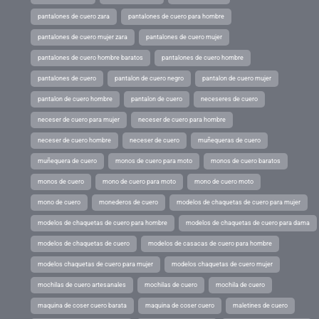
pantalones de cuero zara
pantalones de cuero para hombre
pantalones de cuero mujer zara
pantalones de cuero mujer
pantalones de cuero hombre baratos
pantalones de cuero hombre
pantalones de cuero
pantalon de cuero negro
pantalon de cuero mujer
pantalon de cuero hombre
pantalon de cuero
neceseres de cuero
neceser de cuero para mujer
neceser de cuero para hombre
neceser de cuero hombre
neceser de cuero
muñequeras de cuero
muñequera de cuero
monos de cuero para moto
monos de cuero baratos
monos de cuero
mono de cuero para moto
mono de cuero moto
mono de cuero
monederos de cuero
modelos de chaquetas de cuero para mujer
modelos de chaquetas de cuero para hombre
modelos de chaquetas de cuero para dama
modelos de chaquetas de cuero
modelos de casacas de cuero para hombre
modelos chaquetas de cuero para mujer
modelos chaquetas de cuero mujer
mochilas de cuero artesanales
mochilas de cuero
mochila de cuero
maquina de coser cuero barata
maquina de coser cuero
maletines de cuero