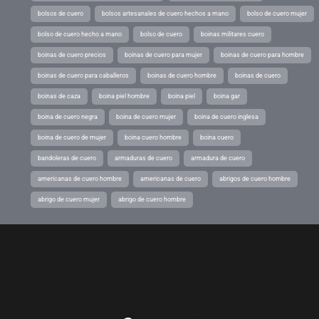
bolsos de cuero
bolsos artesanales de cuero hechos a mano
bolso de cuero mujer
bolso de cuero hecho a mano
bolso de cuero
boinas militares cuero
boinas de cuero precios
boinas de cuero para mujer
boinas de cuero para hombre
boinas de cuero para caballeros
boinas de cuero hombre
boinas de cuero
boinas de caza
boina piel hombre
boina piel
boina gar
boina de cuero negra
boina de cuero mujer
boina de cuero inglesa
boina de cuero de mujer
boina cuero hombre
boina cuero
bandoleras de cuero
armaduras de cuero
armadura de cuero
americanas de cuero hombre
americanas de cuero
abrigos de cuero hombre
abrigo de cuero mujer
abrigo de cuero hombre