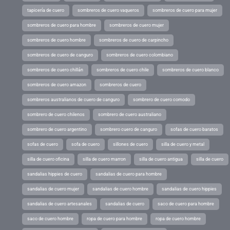
tapicería de cuero
sombreros de cuero vaqueros
sombreros de cuero para mujer
sombreros de cuero para hombre
sombreros de cuero mujer
sombreros de cuero hombre
sombreros de cuero de carpincho
sombreros de cuero de canguro
sombreros de cuero colombiano
sombreros de cuero chillán
sombreros de cuero chile
sombreros de cuero blanco
sombreros de cuero amazon
sombreros de cuero
sombreros australianos de cuero de canguro
sombrero de cuero comodo
sombrero de cuero chilenos
sombrero de cuero australiano
sombrero de cuero argentino
sombrero cuero de canguro
sofas de cuero baratos
sofas de cuero
sofa de cuero
sillones de cuero
silla de cuero y metal
silla de cuero oficina
silla de cuero marron
silla de cuero antigua
silla de cuero
sandalias hippies de cuero
sandalias de cuero para hombre
sandalias de cuero mujer
sandalias de cuero hombre
sandalias de cuero hippies
sandalias de cuero artesanales
sandalias de cuero
saco de cuero para hombre
saco de cuero hombre
ropa de cuero para hombre
ropa de cuero hombre