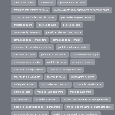
puf de cuero blanco
puf de cuero
prune carteras de cuero
productos para limpieza de cuero
productos para limpiar la tapiceria de cuero del coche
productos para limpiar cuero de coches
precios de chaquetas de cuero
pitilleras de cuero
pinturas de cuero
pelotas de cuero
pantalones de cuero zara
pantalones de cuero para hombre
pantalones de cuero mujer zara
pantalones de cuero mujer
pantalones de cuero hombre baratos
pantalones de cuero hombre
pantalones de cuero
pantalon de cuero negro
pantalon de cuero mujer
pantalon de cuero hombre
pantalon de cuero
neceseres de cuero
neceser de cuero para mujer
neceser de cuero para hombre
neceser de cuero hombre
neceser de cuero
muñequeras de cuero
muñequera de cuero
monos de cuero para moto
monos de cuero baratos
monos de cuero
mono de cuero para moto
mono de cuero moto
mono de cuero
monederos de cuero
modelos de chaquetas de cuero para mujer
modelos de chaquetas de cuero para hombre
modelos de chaquetas de cuero para dama
modelos de chaquetas de cuero
modelos de casacas de cuero para hombre