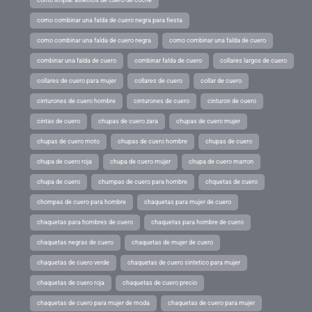
como limpiar asientos de cuero de coche
como combinar una falda de cuero negra para fiesta
como combinar una falda de cuero negra
como combinar una falda de cuero
combinar una falda de cuero
combinar falda de cuero
collares largos de cuero
collares de cuero para mujer
collares de cuero
collar de cuero
cinturones de cuero hombre
cinturones de cuero
cinturon de cuero
cintas de cuero
chupas de cuero zara
chupas de cuero mujer
chupas de cuero moto
chupas de cuero hombre
chupas de cuero
chupa de cuero roja
chupa de cuero mujer
chupa de cuero marron
chupa de cuero
chumpas de cuero para hombre
chquetas de cuero
chompas de cuero para hombre
chaquetas para mujer de cuero
chaquetas para hombres de cuero
chaquetas para hombre de cuero
chaquetas negras de cuero
chaquetas de mujer de cuero
chaquetas de cuero verde
chaquetas de cuero sintetico para mujer
chaquetas de cuero roja
chaquetas de cuero precio
chaquetas de cuero para mujer de moda
chaquetas de cuero para mujer