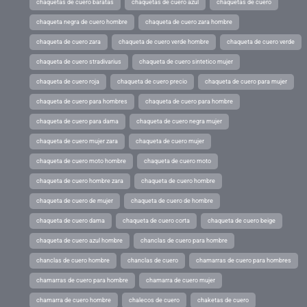
chaquetas de cuero baratas
chaquetas de cuero azul
chaquetas de cuero
chaqueta negra de cuero hombre
chaqueta de cuero zara hombre
chaqueta de cuero zara
chaqueta de cuero verde hombre
chaqueta de cuero verde
chaqueta de cuero stradivarius
chaqueta de cuero sintetico mujer
chaqueta de cuero roja
chaqueta de cuero precio
chaqueta de cuero para mujer
chaqueta de cuero para hombres
chaqueta de cuero para hombre
chaqueta de cuero para dama
chaqueta de cuero negra mujer
chaqueta de cuero mujer zara
chaqueta de cuero mujer
chaqueta de cuero moto hombre
chaqueta de cuero moto
chaqueta de cuero hombre zara
chaqueta de cuero hombre
chaqueta de cuero de mujer
chaqueta de cuero de hombre
chaqueta de cuero dama
chaqueta de cuero corta
chaqueta de cuero beige
chaqueta de cuero azul hombre
chanclas de cuero para hombre
chanclas de cuero hombre
chanclas de cuero
chamarras de cuero para hombres
chamarras de cuero para hombre
chamarra de cuero mujer
chamarra de cuero hombre
chalecos de cuero
chaketas de cuero