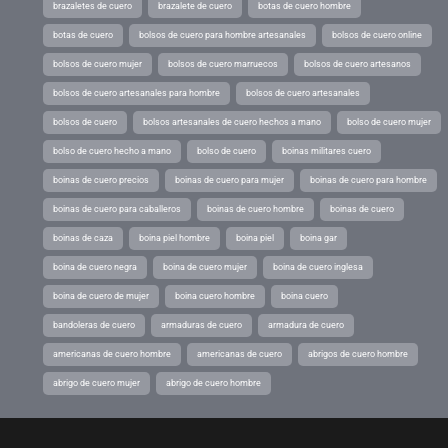
brazaletes de cuero
brazalete de cuero
botas de cuero hombre
botas de cuero
bolsos de cuero para hombre artesanales
bolsos de cuero online
bolsos de cuero mujer
bolsos de cuero marruecos
bolsos de cuero artesanos
bolsos de cuero artesanales para hombre
bolsos de cuero artesanales
bolsos de cuero
bolsos artesanales de cuero hechos a mano
bolso de cuero mujer
bolso de cuero hecho a mano
bolso de cuero
boinas militares cuero
boinas de cuero precios
boinas de cuero para mujer
boinas de cuero para hombre
boinas de cuero para caballeros
boinas de cuero hombre
boinas de cuero
boinas de caza
boina piel hombre
boina piel
boina gar
boina de cuero negra
boina de cuero mujer
boina de cuero inglesa
boina de cuero de mujer
boina cuero hombre
boina cuero
bandoleras de cuero
armaduras de cuero
armadura de cuero
americanas de cuero hombre
americanas de cuero
abrigos de cuero hombre
abrigo de cuero mujer
abrigo de cuero hombre