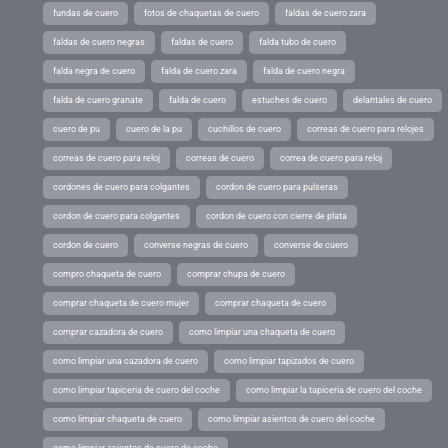
fundas de cuero
fotos de chaquetas de cuero
faldas de cuero zara
faldas de cuero negras
faldas de cuero
falda tubo de cuero
falda negra de cuero
falda de cuero zara
falda de cuero negra
falda de cuero granate
falda de cuero
estuches de cuero
delantales de cuero
cuero de pu
cuero de la pu
cuchillos de cuero
correas de cuero para relojes
correas de cuero para reloj
correas de cuero
correa de cuero para reloj
cordones de cuero para colgantes
cordon de cuero para pulseras
cordon de cuero para colgantes
cordon de cuero con cierre de plata
cordon de cuero
converse negras de cuero
converse de cuero
compro chaqueta de cuero
comprar chupa de cuero
comprar chaqueta de cuero mujer
comprar chaqueta de cuero
comprar cazadora de cuero
como limpiar una chaqueta de cuero
como limpiar una cazadora de cuero
como limpiar tapizados de cuero
como limpiar tapiceria de cuero del coche
como limpiar la tapiceria de cuero del coche
como limpiar chaqueta de cuero
como limpiar asientos de cuero del coche