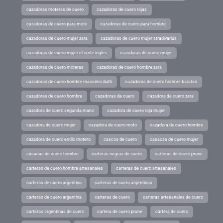
cazadoras moteras de cuero
cazadoras de cuero rojas
cazadoras de cuero para moto
cazadoras de cuero para hombre
cazadoras de cuero mujer zara
cazadoras de cuero mujer stradivarius
cazadoras de cuero mujer el corte ingles
cazadoras de cuero mujer
cazadoras de cuero moteras
cazadoras de cuero hombre zara
cazadoras de cuero hombre massimo dutti
cazadoras de cuero hombre baratas
cazadoras de cuero hombre
cazadoras de cuero
cazadora de cuero zara
cazadora de cuero segunda mano
cazadora de cuero roja mujer
cazadora de cuero mujer
cazadora de cuero moto
cazadora de cuero hombre
cazadora de cuero estilo motero
cascos de cuero
casacas de cuero mujer
casacas de cuero hombre
carteras negras de cuero
carteras de cuero prune
carteras de cuero hombre artesanales
carteras de cuero artesanales
carteras de cuero argentino
carteras de cuero argentinas
carteras de cuero argentina
carteras de cuero
carteras artesanales de cuero
carteras argentinas de cuero
cartera de cuero prune
cartera de cuero