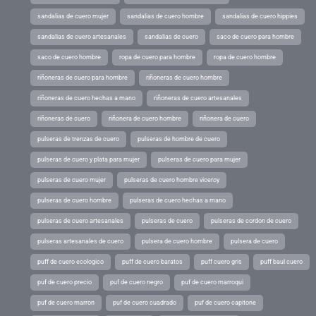
sandalias de cuero mujer
sandalias de cuero hombre
sandalias de cuero hippies
sandalias de cuero artesanales
sandalias de cuero
saco de cuero para hombre
saco de cuero hombre
ropa de cuero para hombre
ropa de cuero hombre
riñoneras de cuero para hombre
riñoneras de cuero hombre
riñoneras de cuero hechas a mano
riñoneras de cuero artesanales
riñoneras de cuero
riñonera de cuero hombre
riñonera de cuero
pulseras de trenzas de cuero
pulseras de hombre de cuero
pulseras de cuero y plata para mujer
pulseras de cuero para mujer
pulseras de cuero mujer
pulseras de cuero hombre viceroy
pulseras de cuero hombre
pulseras de cuero hechas a mano
pulseras de cuero artesanales
pulseras de cuero
pulseras de cordon de cuero
pulseras artesanales de cuero
pulsera de cuero hombre
pulsera de cuero
puff de cuero ecologico
puff de cuero baratos
puff cuero gris
puff baul cuero
puf de cuero precio
puf de cuero negro
puf de cuero marroqui
puf de cuero marron
puf de cuero cuadrado
puf de cuero capitone