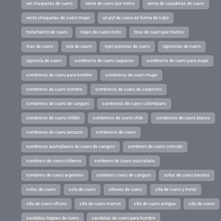
ver chaquetas de cuero
venta de cuero por metro
venta de cazadoras de cuero
venta chaquetas de cuero mujer
un puf de cuero en forma de cubo
tratamiento de cuero
trajes de cuero moto
tiras de cuero por metros
tiras de cuero
tela de cuero
tejer pulseras de cuero
tapicerias de cuero
tapicería de cuero
sombreros de cuero vaqueros
sombreros de cuero para mujer
sombreros de cuero para hombre
sombreros de cuero mujer
sombreros de cuero hombre
sombreros de cuero de carpincho
sombreros de cuero de canguro
sombreros de cuero colombiano
sombreros de cuero chillán
sombreros de cuero chile
sombreros de cuero blanco
sombreros de cuero amazon
sombreros de cuero
sombreros australianos de cuero de canguro
sombrero de cuero comodo
sombrero de cuero chilenos
sombrero de cuero australiano
sombrero de cuero argentino
sombrero cuero de canguro
sofas de cuero baratos
sofas de cuero
sofa de cuero
sillones de cuero
silla de cuero y metal
silla de cuero oficina
silla de cuero marron
silla de cuero antigua
silla de cuero
sandalias hippies de cuero
sandalias de cuero para hombre