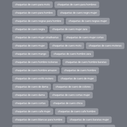
chaquetas de cuero para moto
chaquetas de cuero para hombres
chaquetas de cuero para hombre
chaquetas de cuero negro mujer
chaquetas de cuero negras para hombre
chaquetas de cuero negras mujer
chaquetas de cuero negra
chaquetas de cuero mujer zara
chaquetas de cuero mujer stradivarius
chaquetas de cuero mujer cortas
chaquetas de cuero mujer
chaquetas de cuero moto
chaquetas de cuero moteras
chaquetas de cuero mango
chaquetas de cuero hombre zara
chaquetas de cuero hombre rockeras
chaquetas de cuero hombre baratas
chaquetas de cuero hombre amazon
chaquetas de cuero hombre
chaquetas de cuero estilo motero
chaquetas de cuero de mujer
chaquetas de cuero de dama
chaquetas de cuero de colores
chaquetas de cuero dama
chaquetas de cuero cortas mujer
chaquetas de cuero cortas
chaquetas de cuero chica
chaquetas de cuero cafe mujer
chaquetas de cuero cafe hombre
chaquetas de cuero blancas para hombre
chaquetas de cuero baratas mujer