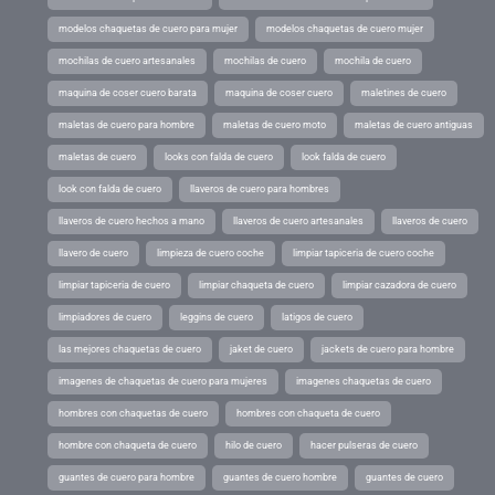
modelos chaquetas de cuero para mujer
modelos chaquetas de cuero mujer
mochilas de cuero artesanales
mochilas de cuero
mochila de cuero
maquina de coser cuero barata
maquina de coser cuero
maletines de cuero
maletas de cuero para hombre
maletas de cuero moto
maletas de cuero antiguas
maletas de cuero
looks con falda de cuero
look falda de cuero
look con falda de cuero
llaveros de cuero para hombres
llaveros de cuero hechos a mano
llaveros de cuero artesanales
llaveros de cuero
llavero de cuero
limpieza de cuero coche
limpiar tapiceria de cuero coche
limpiar tapiceria de cuero
limpiar chaqueta de cuero
limpiar cazadora de cuero
limpiadores de cuero
leggins de cuero
latigos de cuero
las mejores chaquetas de cuero
jaket de cuero
jackets de cuero para hombre
imagenes de chaquetas de cuero para mujeres
imagenes chaquetas de cuero
hombres con chaquetas de cuero
hombres con chaqueta de cuero
hombre con chaqueta de cuero
hilo de cuero
hacer pulseras de cuero
guantes de cuero para hombre
guantes de cuero hombre
guantes de cuero