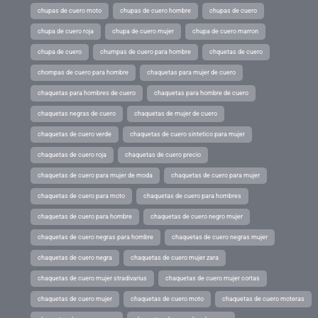
chupas de cuero moto
chupas de cuero hombre
chupas de cuero
chupa de cuero roja
chupa de cuero mujer
chupa de cuero marron
chupa de cuero
chumpas de cuero para hombre
chquetas de cuero
chompas de cuero para hombre
chaquetas para mujer de cuero
chaquetas para hombres de cuero
chaquetas para hombre de cuero
chaquetas negras de cuero
chaquetas de mujer de cuero
chaquetas de cuero verde
chaquetas de cuero sintetico para mujer
chaquetas de cuero roja
chaquetas de cuero precio
chaquetas de cuero para mujer de moda
chaquetas de cuero para mujer
chaquetas de cuero para moto
chaquetas de cuero para hombres
chaquetas de cuero para hombre
chaquetas de cuero negro mujer
chaquetas de cuero negras para hombre
chaquetas de cuero negras mujer
chaquetas de cuero negra
chaquetas de cuero mujer zara
chaquetas de cuero mujer stradivarius
chaquetas de cuero mujer cortas
chaquetas de cuero mujer
chaquetas de cuero moto
chaquetas de cuero moteras