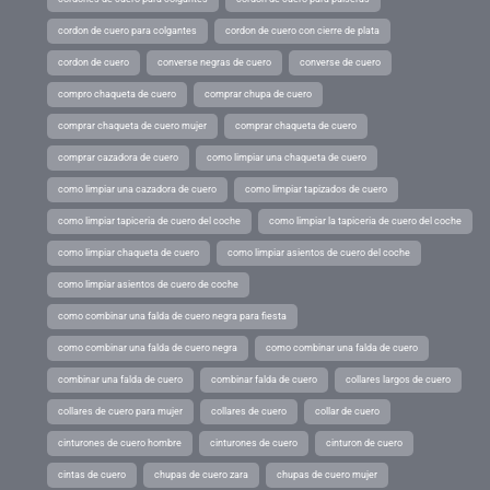
cordon de cuero para colgantes
cordon de cuero con cierre de plata
cordon de cuero
converse negras de cuero
converse de cuero
compro chaqueta de cuero
comprar chupa de cuero
comprar chaqueta de cuero mujer
comprar chaqueta de cuero
comprar cazadora de cuero
como limpiar una chaqueta de cuero
como limpiar una cazadora de cuero
como limpiar tapizados de cuero
como limpiar tapiceria de cuero del coche
como limpiar la tapiceria de cuero del coche
como limpiar chaqueta de cuero
como limpiar asientos de cuero del coche
como limpiar asientos de cuero de coche
como combinar una falda de cuero negra para fiesta
como combinar una falda de cuero negra
como combinar una falda de cuero
combinar una falda de cuero
combinar falda de cuero
collares largos de cuero
collares de cuero para mujer
collares de cuero
collar de cuero
cinturones de cuero hombre
cinturones de cuero
cinturon de cuero
cintas de cuero
chupas de cuero zara
chupas de cuero mujer