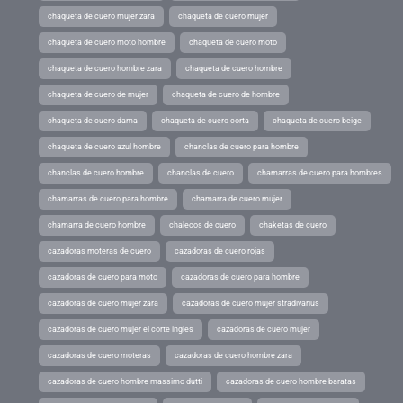
chaqueta de cuero mujer zara
chaqueta de cuero mujer
chaqueta de cuero moto hombre
chaqueta de cuero moto
chaqueta de cuero hombre zara
chaqueta de cuero hombre
chaqueta de cuero de mujer
chaqueta de cuero de hombre
chaqueta de cuero dama
chaqueta de cuero corta
chaqueta de cuero beige
chaqueta de cuero azul hombre
chanclas de cuero para hombre
chanclas de cuero hombre
chanclas de cuero
chamarras de cuero para hombres
chamarras de cuero para hombre
chamarra de cuero mujer
chamarra de cuero hombre
chalecos de cuero
chaketas de cuero
cazadoras moteras de cuero
cazadoras de cuero rojas
cazadoras de cuero para moto
cazadoras de cuero para hombre
cazadoras de cuero mujer zara
cazadoras de cuero mujer stradivarius
cazadoras de cuero mujer el corte ingles
cazadoras de cuero mujer
cazadoras de cuero moteras
cazadoras de cuero hombre zara
cazadoras de cuero hombre massimo dutti
cazadoras de cuero hombre baratas