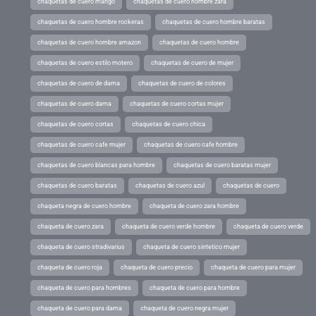
chaquetas de cuero mango
chaquetas de cuero hombre zara
chaquetas de cuero hombre rockeras
chaquetas de cuero hombre baratas
chaquetas de cuero hombre amazon
chaquetas de cuero hombre
chaquetas de cuero estilo motero
chaquetas de cuero de mujer
chaquetas de cuero de dama
chaquetas de cuero de colores
chaquetas de cuero dama
chaquetas de cuero cortas mujer
chaquetas de cuero cortas
chaquetas de cuero chica
chaquetas de cuero cafe mujer
chaquetas de cuero cafe hombre
chaquetas de cuero blancas para hombre
chaquetas de cuero baratas mujer
chaquetas de cuero baratas
chaquetas de cuero azul
chaquetas de cuero
chaqueta negra de cuero hombre
chaqueta de cuero zara hombre
chaqueta de cuero zara
chaqueta de cuero verde hombre
chaqueta de cuero verde
chaqueta de cuero stradivarius
chaqueta de cuero sintetico mujer
chaqueta de cuero roja
chaqueta de cuero precio
chaqueta de cuero para mujer
chaqueta de cuero para hombres
chaqueta de cuero para hombre
chaqueta de cuero para dama
chaqueta de cuero negra mujer