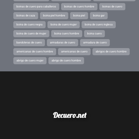
boinas de cuero para caballeros
boinas de cuero hombre
boinas de cuero
boinas de caza
boina piel hombre
boina piel
boina gar
boina de cuero negra
boina de cuero mujer
boina de cuero inglesa
boina de cuero de mujer
boina cuero hombre
boina cuero
bandoleras de cuero
armaduras de cuero
armadura de cuero
americanas de cuero hombre
americanas de cuero
abrigos de cuero hombre
abrigo de cuero mujer
abrigo de cuero hombre
Decuero.net