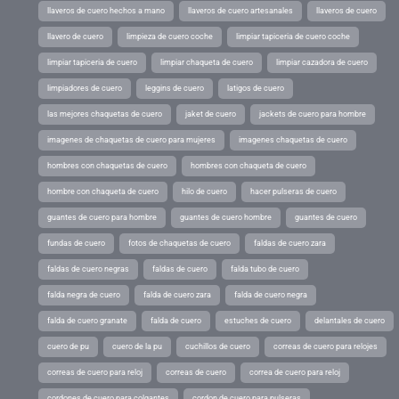
llaveros de cuero hechos a mano
llaveros de cuero artesanales
llaveros de cuero
llavero de cuero
limpieza de cuero coche
limpiar tapiceria de cuero coche
limpiar tapiceria de cuero
limpiar chaqueta de cuero
limpiar cazadora de cuero
limpiadores de cuero
leggins de cuero
latigos de cuero
las mejores chaquetas de cuero
jaket de cuero
jackets de cuero para hombre
imagenes de chaquetas de cuero para mujeres
imagenes chaquetas de cuero
hombres con chaquetas de cuero
hombres con chaqueta de cuero
hombre con chaqueta de cuero
hilo de cuero
hacer pulseras de cuero
guantes de cuero para hombre
guantes de cuero hombre
guantes de cuero
fundas de cuero
fotos de chaquetas de cuero
faldas de cuero zara
faldas de cuero negras
faldas de cuero
falda tubo de cuero
falda negra de cuero
falda de cuero zara
falda de cuero negra
falda de cuero granate
falda de cuero
estuches de cuero
delantales de cuero
cuero de pu
cuero de la pu
cuchillos de cuero
correas de cuero para relojes
correas de cuero para reloj
correas de cuero
correa de cuero para reloj
cordones de cuero para colgantes
cordon de cuero para pulseras