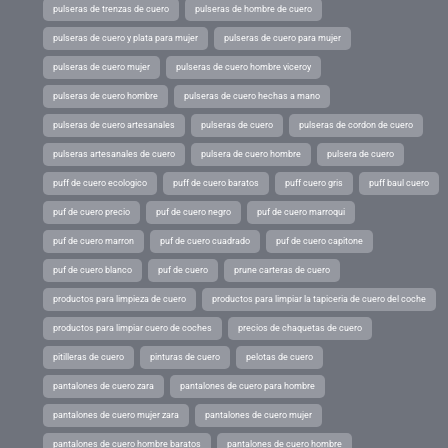
pulseras de trenzas de cuero
pulseras de hombre de cuero
pulseras de cuero y plata para mujer
pulseras de cuero para mujer
pulseras de cuero mujer
pulseras de cuero hombre viceroy
pulseras de cuero hombre
pulseras de cuero hechas a mano
pulseras de cuero artesanales
pulseras de cuero
pulseras de cordon de cuero
pulseras artesanales de cuero
pulsera de cuero hombre
pulsera de cuero
puff de cuero ecologico
puff de cuero baratos
puff cuero gris
puff baul cuero
puf de cuero precio
puf de cuero negro
puf de cuero marroqui
puf de cuero marron
puf de cuero cuadrado
puf de cuero capitone
puf de cuero blanco
puf de cuero
prune carteras de cuero
productos para limpieza de cuero
productos para limpiar la tapiceria de cuero del coche
productos para limpiar cuero de coches
precios de chaquetas de cuero
pitilleras de cuero
pinturas de cuero
pelotas de cuero
pantalones de cuero zara
pantalones de cuero para hombre
pantalones de cuero mujer zara
pantalones de cuero mujer
pantalones de cuero hombre baratos
pantalones de cuero hombre