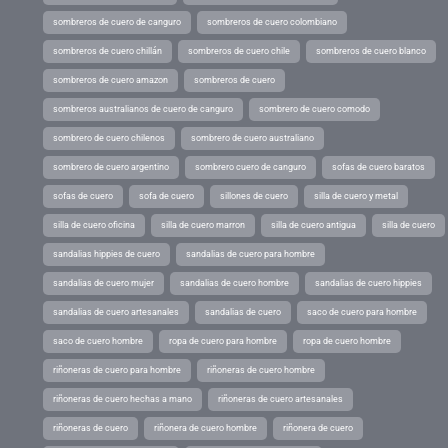
sombreros de cuero de canguro
sombreros de cuero colombiano
sombreros de cuero chillán
sombreros de cuero chile
sombreros de cuero blanco
sombreros de cuero amazon
sombreros de cuero
sombreros australianos de cuero de canguro
sombrero de cuero comodo
sombrero de cuero chilenos
sombrero de cuero australiano
sombrero de cuero argentino
sombrero cuero de canguro
sofas de cuero baratos
sofas de cuero
sofa de cuero
sillones de cuero
silla de cuero y metal
silla de cuero oficina
silla de cuero marron
silla de cuero antigua
silla de cuero
sandalias hippies de cuero
sandalias de cuero para hombre
sandalias de cuero mujer
sandalias de cuero hombre
sandalias de cuero hippies
sandalias de cuero artesanales
sandalias de cuero
saco de cuero para hombre
saco de cuero hombre
ropa de cuero para hombre
ropa de cuero hombre
riñoneras de cuero para hombre
riñoneras de cuero hombre
riñoneras de cuero hechas a mano
riñoneras de cuero artesanales
riñoneras de cuero
riñonera de cuero hombre
riñonera de cuero