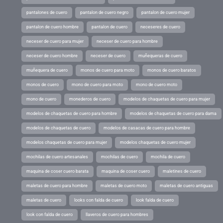
pantalones de cuero
pantalon de cuero negro
pantalon de cuero mujer
pantalon de cuero hombre
pantalon de cuero
neceseres de cuero
neceser de cuero para mujer
neceser de cuero para hombre
neceser de cuero hombre
neceser de cuero
muñequeras de cuero
muñequera de cuero
monos de cuero para moto
monos de cuero baratos
monos de cuero
mono de cuero para moto
mono de cuero moto
mono de cuero
monederos de cuero
modelos de chaquetas de cuero para mujer
modelos de chaquetas de cuero para hombre
modelos de chaquetas de cuero para dama
modelos de chaquetas de cuero
modelos de casacas de cuero para hombre
modelos chaquetas de cuero para mujer
modelos chaquetas de cuero mujer
mochilas de cuero artesanales
mochilas de cuero
mochila de cuero
maquina de coser cuero barata
maquina de coser cuero
maletines de cuero
maletas de cuero para hombre
maletas de cuero moto
maletas de cuero antiguas
maletas de cuero
looks con falda de cuero
look falda de cuero
look con falda de cuero
llaveros de cuero para hombres