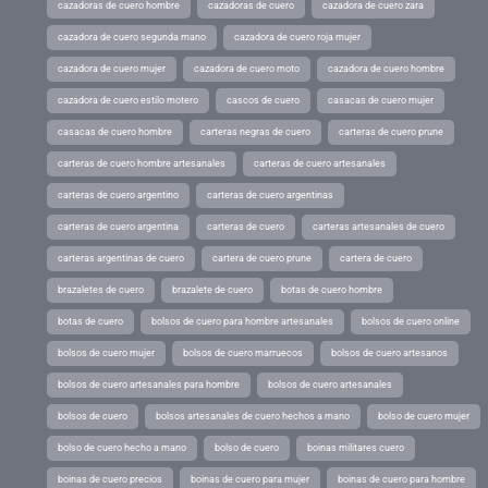
cazadoras de cuero hombre
cazadoras de cuero
cazadora de cuero zara
cazadora de cuero segunda mano
cazadora de cuero roja mujer
cazadora de cuero mujer
cazadora de cuero moto
cazadora de cuero hombre
cazadora de cuero estilo motero
cascos de cuero
casacas de cuero mujer
casacas de cuero hombre
carteras negras de cuero
carteras de cuero prune
carteras de cuero hombre artesanales
carteras de cuero artesanales
carteras de cuero argentino
carteras de cuero argentinas
carteras de cuero argentina
carteras de cuero
carteras artesanales de cuero
carteras argentinas de cuero
cartera de cuero prune
cartera de cuero
brazaletes de cuero
brazalete de cuero
botas de cuero hombre
botas de cuero
bolsos de cuero para hombre artesanales
bolsos de cuero online
bolsos de cuero mujer
bolsos de cuero marruecos
bolsos de cuero artesanos
bolsos de cuero artesanales para hombre
bolsos de cuero artesanales
bolsos de cuero
bolsos artesanales de cuero hechos a mano
bolso de cuero mujer
bolso de cuero hecho a mano
bolso de cuero
boinas militares cuero
boinas de cuero precios
boinas de cuero para mujer
boinas de cuero para hombre