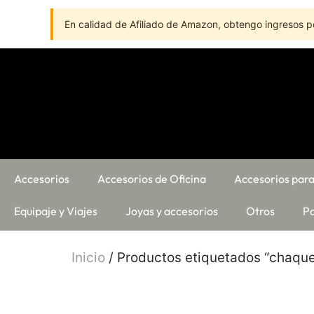
En calidad de Afiliado de Amazon, obtengo ingresos po
Accesorios
Accesorios de Oficina
Accesorios para
Equipaje y Viajes
Joyas y accesorios
Otros
Pa
Inicio
/ Productos etiquetados “chaque