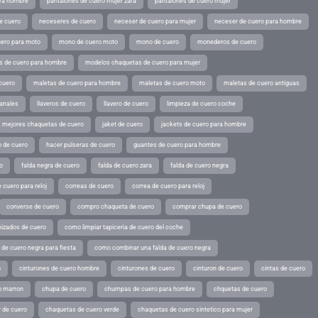
ara hombre
pantalones de cuero mujer zara
pantalones de cuero mujer
e cuero
neceseres de cuero
neceser de cuero para mujer
neceser de cuero para hombre
ero para moto
mono de cuero moto
mono de cuero
monederos de cuero
s de cuero para hombre
modelos chaquetas de cuero para mujer
cuero
maletas de cuero para hombre
maletas de cuero moto
maletas de cuero antiguas
sanales
llaveros de cuero
llavero de cuero
limpieza de cuero coche
s mejores chaquetas de cuero
jaket de cuero
jackets de cuero para hombre
o de cuero
hacer pulseras de cuero
guantes de cuero para hombre
o
falda negra de cuero
falda de cuero zara
falda de cuero negra
 cuero para reloj
correas de cuero
correa de cuero para reloj
converse de cuero
compro chaqueta de cuero
comprar chupa de cuero
pizados de cuero
como limpiar tapiceria de cuero del coche
de cuero negra para fiesta
como combinar una falda de cuero negra
o
cinturones de cuero hombre
cinturones de cuero
cinturon de cuero
cintas de cuero
o marron
chupa de cuero
chumpas de cuero para hombre
chquetas de cuero
 de cuero
chaquetas de cuero verde
chaquetas de cuero sintetico para mujer