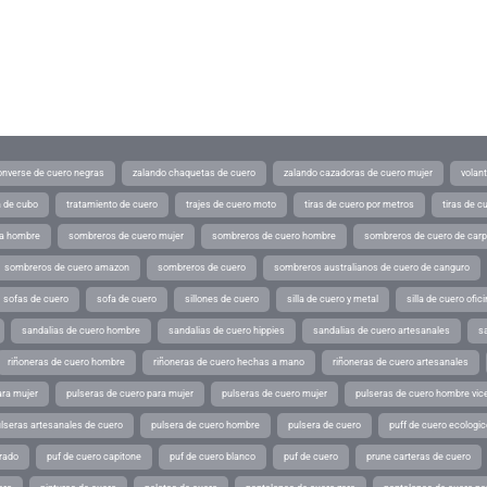
converse de cuero negras
zalando chaquetas de cuero
zalando cazadoras de cuero mujer
volan
a de cubo
tratamiento de cuero
trajes de cuero moto
tiras de cuero por metros
tiras de c
ra hombre
sombreros de cuero mujer
sombreros de cuero hombre
sombreros de cuero de car
sombreros de cuero amazon
sombreros de cuero
sombreros australianos de cuero de canguro
sofas de cuero
sofa de cuero
sillones de cuero
silla de cuero y metal
silla de cuero ofic
sandalias de cuero hombre
sandalias de cuero hippies
sandalias de cuero artesanales
s
riñoneras de cuero hombre
riñoneras de cuero hechas a mano
riñoneras de cuero artesanales
ara mujer
pulseras de cuero para mujer
pulseras de cuero mujer
pulseras de cuero hombre vic
lseras artesanales de cuero
pulsera de cuero hombre
pulsera de cuero
puff de cuero ecologic
rado
puf de cuero capitone
puf de cuero blanco
puf de cuero
prune carteras de cuero