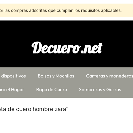
r las compras adscritas que cumplen los requisitos aplicables.
Decuero.net
 dispositivos
Bolsos y Mochilas
Carteras y monedero
ra el Hogar
Ropa de Cuero
Sombreros y Gorras
ta de cuero hombre zara”