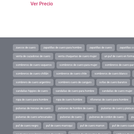
Ver Precio
zuecos de cuero
zapatillas de cuero para hombre
zapatillas de cuero
zapatillas 
venta de cazadoras de cuero
venta chaquetas de cuero mujer
un puf de cuero en form
sombreros de cuero vaqueros
sombreros de cuero para mujer
sombreros de cuero pa
sombreros de cuero chillán
sombreros de cuero chile
sombreros de cuero blanco
sombrero de cuero argentino
sombrero cuero de canguro
sofas de cuero baratos
sandalias hippies de cuero
sandalias de cuero para hombre
sandalias de cuero mujer
ropa de cuero para hombre
ropa de cuero hombre
riñoneras de cuero para hombre
pulseras de trenzas de cuero
pulseras de hombre de cuero
pulseras de cuero y plata p
pulseras de cuero artesanales
pulseras de cuero
pulseras de cordon de cuero
pu
puf de cuero negro
puf de cuero marroqui
puf de cuero marron
puf de cuero cuad