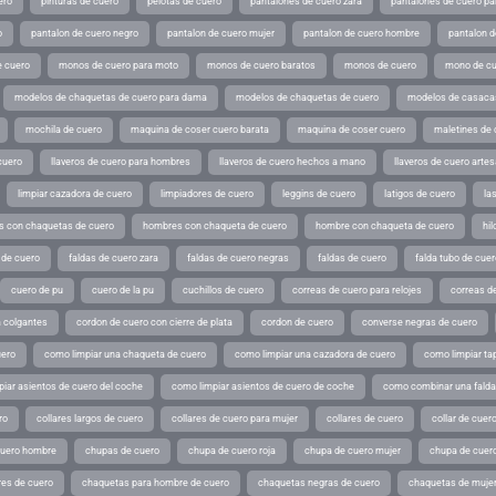
ero
pinturas de cuero
pelotas de cuero
pantalones de cuero zara
pantalones de cuero p
o
pantalon de cuero negro
pantalon de cuero mujer
pantalon de cuero hombre
pantalon d
 cuero
monos de cuero para moto
monos de cuero baratos
monos de cuero
mono de cu
modelos de chaquetas de cuero para dama
modelos de chaquetas de cuero
modelos de casaca
mochila de cuero
maquina de coser cuero barata
maquina de coser cuero
maletines de 
cuero
llaveros de cuero para hombres
llaveros de cuero hechos a mano
llaveros de cuero arte
limpiar cazadora de cuero
limpiadores de cuero
leggins de cuero
latigos de cuero
la
 con chaquetas de cuero
hombres con chaqueta de cuero
hombre con chaqueta de cuero
hil
 de cuero
faldas de cuero zara
faldas de cuero negras
faldas de cuero
falda tubo de cuer
cuero de pu
cuero de la pu
cuchillos de cuero
correas de cuero para relojes
correas de
a colgantes
cordon de cuero con cierre de plata
cordon de cuero
converse negras de cuero
uero
como limpiar una chaqueta de cuero
como limpiar una cazadora de cuero
como limpiar ta
iar asientos de cuero del coche
como limpiar asientos de cuero de coche
como combinar una falda 
ro
collares largos de cuero
collares de cuero para mujer
collares de cuero
collar de cuer
cuero hombre
chupas de cuero
chupa de cuero roja
chupa de cuero mujer
chupa de cuer
es de cuero
chaquetas para hombre de cuero
chaquetas negras de cuero
chaquetas de mujer