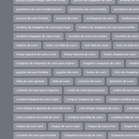
productos para limpiar cuero de coches
precios de chaquetas de cuero
pitilleras de cu
pantalones de cuero hombre baratos
pantalones de cuero hombre
pantalones de cuer
neceser de cuero hombre
neceser de cuero
muñequeras de cuero
muñequera de
modelos de chaquetas de cuero para mujer
modelos de chaquetas de cuero para hombre
modelos chaquetas de cuero mujer
mochilas de cuero artesanales
mochilas de cuero
maletas de cuero
looks con falda de cuero
look falda de cuero
look con falda de 
limpiar tapiceria de cuero coche
limpiar tapiceria de cuero
limpiar chaqueta de cuero
imagenes de chaquetas de cuero para mujeres
imagenes chaquetas de cuero
hombres
guantes de cuero hombre
guantes de cuero
fundas de cuero
fotos de chaquetas
falda de cuero granate
falda de cuero
estuches de cuero
delantales de cuero
cordones de cuero para colgantes
cordon de cuero para pulseras
cordon de cuero par
comprar chaqueta de cuero mujer
comprar chaqueta de cuero
comprar cazadora de c
como limpiar la tapiceria de cuero del coche
como limpiar chaqueta de cuero
como limp
como combinar una falda de cuero
combinar una falda de cuero
combinar falda de cue
chupas de cuero zara
chupas de cuero mujer
chupas de cuero moto
chupas de 
chompas de cuero para hombre
chaquetas para mujer de cuero
chaquetas para hombr