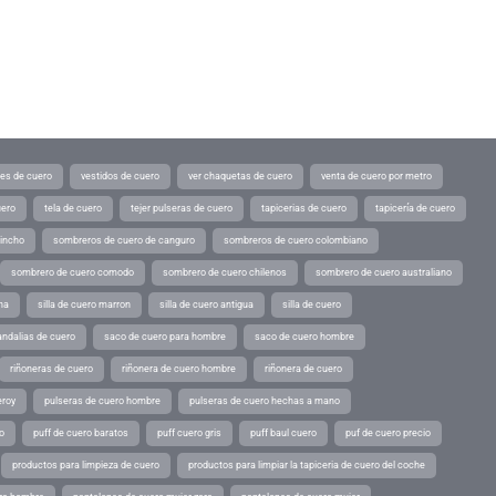
tes de cuero
vestidos de cuero
ver chaquetas de cuero
venta de cuero por metro
uero
tela de cuero
tejer pulseras de cuero
tapicerias de cuero
tapicería de cuero
pincho
sombreros de cuero de canguro
sombreros de cuero colombiano
sombrero de cuero comodo
sombrero de cuero chilenos
sombrero de cuero australiano
ina
silla de cuero marron
silla de cuero antigua
silla de cuero
andalias de cuero
saco de cuero para hombre
saco de cuero hombre
riñoneras de cuero
riñonera de cuero hombre
riñonera de cuero
eroy
pulseras de cuero hombre
pulseras de cuero hechas a mano
o
puff de cuero baratos
puff cuero gris
puff baul cuero
puf de cuero precio
productos para limpieza de cuero
productos para limpiar la tapiceria de cuero del coche