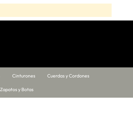
s
Cinturones
Cuerdas y Cordones
Zapatos y Botas