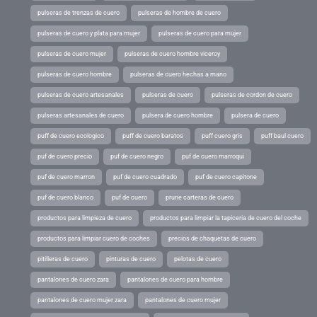
pulseras de trenzas de cuero
pulseras de hombre de cuero
pulseras de cuero y plata para mujer
pulseras de cuero para mujer
pulseras de cuero mujer
pulseras de cuero hombre viceroy
pulseras de cuero hombre
pulseras de cuero hechas a mano
pulseras de cuero artesanales
pulseras de cuero
pulseras de cordon de cuero
pulseras artesanales de cuero
pulsera de cuero hombre
pulsera de cuero
puff de cuero ecologico
puff de cuero baratos
puff cuero gris
puff baul cuero
puf de cuero precio
puf de cuero negro
puf de cuero marroqui
puf de cuero marron
puf de cuero cuadrado
puf de cuero capitone
puf de cuero blanco
puf de cuero
prune carteras de cuero
productos para limpieza de cuero
productos para limpiar la tapiceria de cuero del coche
productos para limpiar cuero de coches
precios de chaquetas de cuero
pitilleras de cuero
pinturas de cuero
pelotas de cuero
pantalones de cuero zara
pantalones de cuero para hombre
pantalones de cuero mujer zara
pantalones de cuero mujer