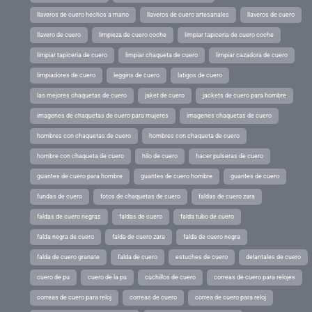
llaveros de cuero hechos a mano
llaveros de cuero artesanales
llaveros de cuero
llavero de cuero
limpieza de cuero coche
limpiar tapiceria de cuero coche
limpiar tapiceria de cuero
limpiar chaqueta de cuero
limpiar cazadora de cuero
limpiadores de cuero
leggins de cuero
latigos de cuero
las mejores chaquetas de cuero
jaket de cuero
jackets de cuero para hombre
imagenes de chaquetas de cuero para mujeres
imagenes chaquetas de cuero
hombres con chaquetas de cuero
hombres con chaqueta de cuero
hombre con chaqueta de cuero
hilo de cuero
hacer pulseras de cuero
guantes de cuero para hombre
guantes de cuero hombre
guantes de cuero
fundas de cuero
fotos de chaquetas de cuero
faldas de cuero zara
faldas de cuero negras
faldas de cuero
falda tubo de cuero
falda negra de cuero
falda de cuero zara
falda de cuero negra
falda de cuero granate
falda de cuero
estuches de cuero
delantales de cuero
cuero de pu
cuero de la pu
cuchillos de cuero
correas de cuero para relojes
correas de cuero para reloj
correas de cuero
correa de cuero para reloj