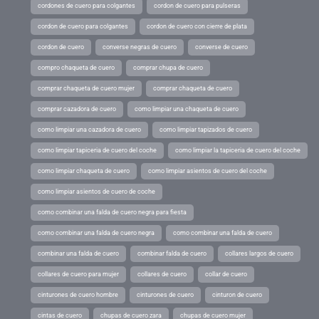
cordones de cuero para colgantes
cordon de cuero para pulseras
cordon de cuero para colgantes
cordon de cuero con cierre de plata
cordon de cuero
converse negras de cuero
converse de cuero
compro chaqueta de cuero
comprar chupa de cuero
comprar chaqueta de cuero mujer
comprar chaqueta de cuero
comprar cazadora de cuero
como limpiar una chaqueta de cuero
como limpiar una cazadora de cuero
como limpiar tapizados de cuero
como limpiar tapiceria de cuero del coche
como limpiar la tapiceria de cuero del coche
como limpiar chaqueta de cuero
como limpiar asientos de cuero del coche
como limpiar asientos de cuero de coche
como combinar una falda de cuero negra para fiesta
como combinar una falda de cuero negra
como combinar una falda de cuero
combinar una falda de cuero
combinar falda de cuero
collares largos de cuero
collares de cuero para mujer
collares de cuero
collar de cuero
cinturones de cuero hombre
cinturones de cuero
cinturon de cuero
cintas de cuero
chupas de cuero zara
chupas de cuero mujer