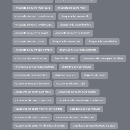
chaqueta de cuero mujer zara
chaqueta de cuero mujer
chaqueta de cuero moto hombre
chaqueta de cuero moto
chaqueta de cuero hombre zara
chaqueta de cuero hombre
chaqueta de cuero de mujer
chaqueta de cuero de hombre
chaqueta de cuero dama
chaqueta de cuero corta
chaqueta de cuero beige
chaqueta de cuero azul hombre
chanclas de cuero para hombre
chanclas de cuero hombre
chanclas de cuero
chamarras de cuero para hombres
chamarras de cuero para hombre
chamarra de cuero mujer
chamarra de cuero hombre
chalecos de cuero
chaketas de cuero
cazadoras moteras de cuero
cazadoras de cuero rojas
cazadoras de cuero para moto
cazadoras de cuero para hombre
cazadoras de cuero mujer zara
cazadoras de cuero mujer stradivarius
cazadoras de cuero mujer el corte ingles
cazadoras de cuero mujer
cazadoras de cuero moteras
cazadoras de cuero hombre zara
cazadoras de cuero hombre massimo dutti
cazadoras de cuero hombre baratas