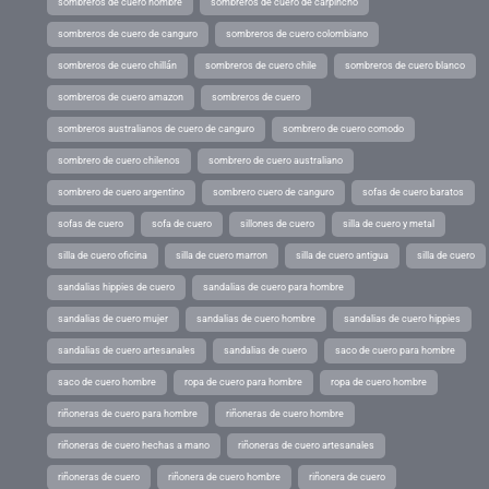
sombreros de cuero hombre
sombreros de cuero de carpincho
sombreros de cuero de canguro
sombreros de cuero colombiano
sombreros de cuero chillán
sombreros de cuero chile
sombreros de cuero blanco
sombreros de cuero amazon
sombreros de cuero
sombreros australianos de cuero de canguro
sombrero de cuero comodo
sombrero de cuero chilenos
sombrero de cuero australiano
sombrero de cuero argentino
sombrero cuero de canguro
sofas de cuero baratos
sofas de cuero
sofa de cuero
sillones de cuero
silla de cuero y metal
silla de cuero oficina
silla de cuero marron
silla de cuero antigua
silla de cuero
sandalias hippies de cuero
sandalias de cuero para hombre
sandalias de cuero mujer
sandalias de cuero hombre
sandalias de cuero hippies
sandalias de cuero artesanales
sandalias de cuero
saco de cuero para hombre
saco de cuero hombre
ropa de cuero para hombre
ropa de cuero hombre
riñoneras de cuero para hombre
riñoneras de cuero hombre
riñoneras de cuero hechas a mano
riñoneras de cuero artesanales
riñoneras de cuero
riñonera de cuero hombre
riñonera de cuero