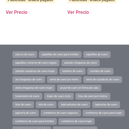
Ver Precio
Ver Precio
zuecos de cuero
zapatillas de cuero para hombre
zapatillas de cuero
zapatillas converse de cuero negras
zalando chaquetas de cuero
zalando cazadoras de cuero mujer
volantes de cuero
vestidos de cuero
ver chaquetas de cuero
venta de cuero por metro
venta de cazadoras de cuero
venta chaquetas de cuero mujer
un puf de cuero en forma de cubo
tratamiento de cuero
trajes de cuero moto
tiras de cuero por metros
tiras de cuero
tela de cuero
tejer pulseras de cuero
tapicerias de cuero
tapicería de cuero
sombreros de cuero vaqueros
sombreros de cuero para mujer
sombreros de cuero para hombre
sombreros de cuero mujer