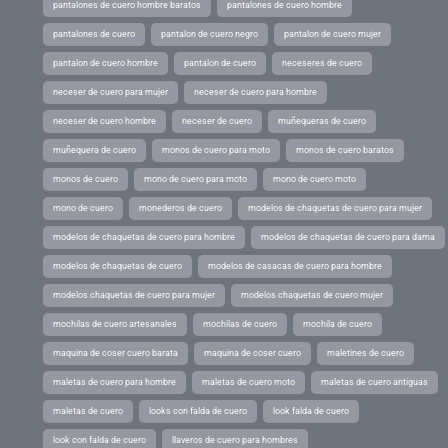
pantalones de cuero hombre baratos
pantalones de cuero hombre
pantalones de cuero
pantalon de cuero negro
pantalon de cuero mujer
pantalon de cuero hombre
pantalon de cuero
neceseres de cuero
neceser de cuero para mujer
neceser de cuero para hombre
neceser de cuero hombre
neceser de cuero
muñequeras de cuero
muñequera de cuero
monos de cuero para moto
monos de cuero baratos
monos de cuero
mono de cuero para moto
mono de cuero moto
mono de cuero
monederos de cuero
modelos de chaquetas de cuero para mujer
modelos de chaquetas de cuero para hombre
modelos de chaquetas de cuero para dama
modelos de chaquetas de cuero
modelos de casacas de cuero para hombre
modelos chaquetas de cuero para mujer
modelos chaquetas de cuero mujer
mochilas de cuero artesanales
mochilas de cuero
mochila de cuero
maquina de coser cuero barata
maquina de coser cuero
maletines de cuero
maletas de cuero para hombre
maletas de cuero moto
maletas de cuero antiguas
maletas de cuero
looks con falda de cuero
look falda de cuero
look con falda de cuero
llaveros de cuero para hombres