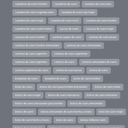
cazadoras de cuero hombre
cazadoras de cuero
cazadora de cuero zara
cazadora de cuero segunda mano
cazadora de cuero roja mujer
cazadora de cuero mujer
cazadora de cuero moto
cazadora de cuero hombre
cazadora de cuero estilo motero
cascos de cuero
casacas de cuero mujer
casacas de cuero hombre
carteras negras de cuero
carteras de cuero prune
carteras de cuero hombre artesanales
carteras de cuero artesanales
carteras de cuero argentino
carteras de cuero argentinas
carteras de cuero argentina
carteras de cuero
carteras artesanales de cuero
carteras argentinas de cuero
cartera de cuero prune
cartera de cuero
brazaletes de cuero
brazalete de cuero
botas de cuero hombre
botas de cuero
bolsos de cuero para hombre artesanales
bolsos de cuero online
bolsos de cuero mujer
bolsos de cuero marruecos
bolsos de cuero artesanos
bolsos de cuero artesanales para hombre
bolsos de cuero artesanales
bolsos de cuero
bolsos artesanales de cuero hechos a mano
bolso de cuero mujer
bolso de cuero hecho a mano
bolso de cuero
boinas militares cuero