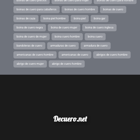
boinas de cuero precios
boinas de cuero para mujer
boinas de cuero para hombre
boinas de cuero para caballeros
boinas de cuero hombre
boinas de cuero
boinas de caza
boina piel hombre
boina piel
boina gar
boina de cuero negra
boina de cuero mujer
boina de cuero inglesa
boina de cuero de mujer
boina cuero hombre
boina cuero
bandoleras de cuero
armaduras de cuero
armadura de cuero
americanas de cuero hombre
americanas de cuero
abrigos de cuero hombre
abrigo de cuero mujer
abrigo de cuero hombre
Decuero.net