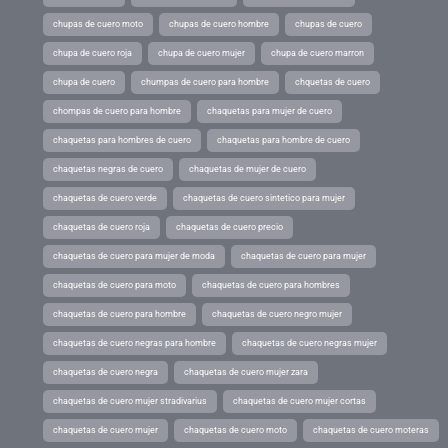
chupas de cuero moto
chupas de cuero hombre
chupas de cuero
chupa de cuero roja
chupa de cuero mujer
chupa de cuero marron
chupa de cuero
chumpas de cuero para hombre
chquetas de cuero
chompas de cuero para hombre
chaquetas para mujer de cuero
chaquetas para hombres de cuero
chaquetas para hombre de cuero
chaquetas negras de cuero
chaquetas de mujer de cuero
chaquetas de cuero verde
chaquetas de cuero sintetico para mujer
chaquetas de cuero roja
chaquetas de cuero precio
chaquetas de cuero para mujer de moda
chaquetas de cuero para mujer
chaquetas de cuero para moto
chaquetas de cuero para hombres
chaquetas de cuero para hombre
chaquetas de cuero negro mujer
chaquetas de cuero negras para hombre
chaquetas de cuero negras mujer
chaquetas de cuero negra
chaquetas de cuero mujer zara
chaquetas de cuero mujer stradivarius
chaquetas de cuero mujer cortas
chaquetas de cuero mujer
chaquetas de cuero moto
chaquetas de cuero moteras