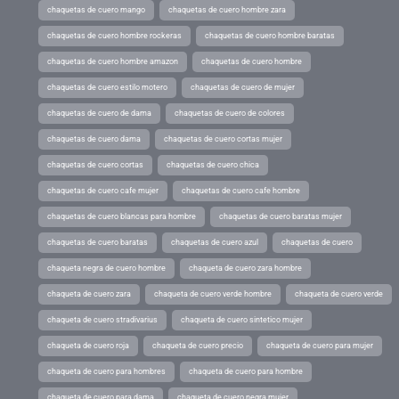
chaquetas de cuero mango
chaquetas de cuero hombre zara
chaquetas de cuero hombre rockeras
chaquetas de cuero hombre baratas
chaquetas de cuero hombre amazon
chaquetas de cuero hombre
chaquetas de cuero estilo motero
chaquetas de cuero de mujer
chaquetas de cuero de dama
chaquetas de cuero de colores
chaquetas de cuero dama
chaquetas de cuero cortas mujer
chaquetas de cuero cortas
chaquetas de cuero chica
chaquetas de cuero cafe mujer
chaquetas de cuero cafe hombre
chaquetas de cuero blancas para hombre
chaquetas de cuero baratas mujer
chaquetas de cuero baratas
chaquetas de cuero azul
chaquetas de cuero
chaqueta negra de cuero hombre
chaqueta de cuero zara hombre
chaqueta de cuero zara
chaqueta de cuero verde hombre
chaqueta de cuero verde
chaqueta de cuero stradivarius
chaqueta de cuero sintetico mujer
chaqueta de cuero roja
chaqueta de cuero precio
chaqueta de cuero para mujer
chaqueta de cuero para hombres
chaqueta de cuero para hombre
chaqueta de cuero para dama
chaqueta de cuero negra mujer