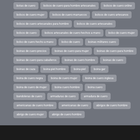
botas de cuero
bolsos de cuero para hombre artesanales
bolsos de cuero online
bolsos de cuero mujer
bolsos de cuero marruecos
bolsos de cuero artesanos
bolsos de cuero artesanales para hombre
bolsos de cuero artesanales
bolsos de cuero
bolsos artesanales de cuero hechos a mano
bolso de cuero mujer
bolso de cuero hecho a mano
bolso de cuero
boinas militares cuero
boinas de cuero precios
boinas de cuero para mujer
boinas de cuero para hombre
boinas de cuero para caballeros
boinas de cuero hombre
boinas de cuero
boinas de caza
boina piel hombre
boina piel
boina gar
boina de cuero negra
boina de cuero mujer
boina de cuero inglesa
boina de cuero de mujer
boina cuero hombre
boina cuero
bandoleras de cuero
armaduras de cuero
armadura de cuero
americanas de cuero hombre
americanas de cuero
abrigos de cuero hombre
abrigo de cuero mujer
abrigo de cuero hombre