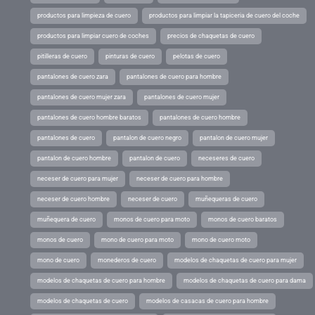
productos para limpieza de cuero
productos para limpiar la tapiceria de cuero del coche
productos para limpiar cuero de coches
precios de chaquetas de cuero
pitilleras de cuero
pinturas de cuero
pelotas de cuero
pantalones de cuero zara
pantalones de cuero para hombre
pantalones de cuero mujer zara
pantalones de cuero mujer
pantalones de cuero hombre baratos
pantalones de cuero hombre
pantalones de cuero
pantalon de cuero negro
pantalon de cuero mujer
pantalon de cuero hombre
pantalon de cuero
neceseres de cuero
neceser de cuero para mujer
neceser de cuero para hombre
neceser de cuero hombre
neceser de cuero
muñequeras de cuero
muñequera de cuero
monos de cuero para moto
monos de cuero baratos
monos de cuero
mono de cuero para moto
mono de cuero moto
mono de cuero
monederos de cuero
modelos de chaquetas de cuero para mujer
modelos de chaquetas de cuero para hombre
modelos de chaquetas de cuero para dama
modelos de chaquetas de cuero
modelos de casacas de cuero para hombre