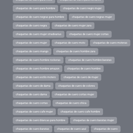
chaquetas de cuero para hombre
chaquetas de cuero negro mujer
chaquetas de cuero negras para hombre
chaquetas de cuero negras mujer
chaquetas de cuero negra
chaquetas de cuero mujer zara
chaquetas de cuero mujer stradivarius
chaquetas de cuero mujer cortas
chaquetas de cuero mujer
chaquetas de cuero moto
chaquetas de cuero moteras
chaquetas de cuero mango
chaquetas de cuero hombre zara
chaquetas de cuero hombre rockeras
chaquetas de cuero hombre baratas
chaquetas de cuero hombre amazon
chaquetas de cuero hombre
chaquetas de cuero estilo motero
chaquetas de cuero de mujer
chaquetas de cuero de dama
chaquetas de cuero de colores
chaquetas de cuero dama
chaquetas de cuero cortas mujer
chaquetas de cuero cortas
chaquetas de cuero chica
chaquetas de cuero cafe mujer
chaquetas de cuero cafe hombre
chaquetas de cuero blancas para hombre
chaquetas de cuero baratas mujer
chaquetas de cuero baratas
chaquetas de cuero azul
chaquetas de cuero