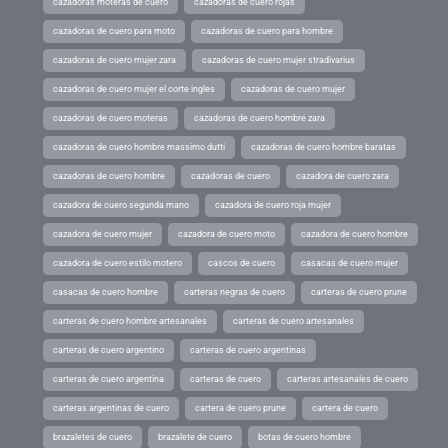
cazadoras moteras de cuero
cazadoras de cuero rojas
cazadoras de cuero para moto
cazadoras de cuero para hombre
cazadoras de cuero mujer zara
cazadoras de cuero mujer stradivarius
cazadoras de cuero mujer el corte ingles
cazadoras de cuero mujer
cazadoras de cuero moteras
cazadoras de cuero hombre zara
cazadoras de cuero hombre massimo dutti
cazadoras de cuero hombre baratas
cazadoras de cuero hombre
cazadoras de cuero
cazadora de cuero zara
cazadora de cuero segunda mano
cazadora de cuero roja mujer
cazadora de cuero mujer
cazadora de cuero moto
cazadora de cuero hombre
cazadora de cuero estilo motero
cascos de cuero
casacas de cuero mujer
casacas de cuero hombre
carteras negras de cuero
carteras de cuero prune
carteras de cuero hombre artesanales
carteras de cuero artesanales
carteras de cuero argentino
carteras de cuero argentinas
carteras de cuero argentina
carteras de cuero
carteras artesanales de cuero
carteras argentinas de cuero
cartera de cuero prune
cartera de cuero
brazaletes de cuero
brazalete de cuero
botas de cuero hombre