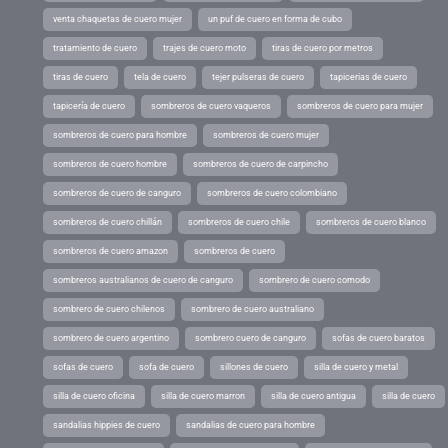
venta chaquetas de cuero mujer
un puf de cuero en forma de cubo
tratamiento de cuero
trajes de cuero moto
tiras de cuero por metros
tiras de cuero
tela de cuero
tejer pulseras de cuero
tapicerias de cuero
tapicería de cuero
sombreros de cuero vaqueros
sombreros de cuero para mujer
sombreros de cuero para hombre
sombreros de cuero mujer
sombreros de cuero hombre
sombreros de cuero de carpincho
sombreros de cuero de canguro
sombreros de cuero colombiano
sombreros de cuero chillán
sombreros de cuero chile
sombreros de cuero blanco
sombreros de cuero amazon
sombreros de cuero
sombreros australianos de cuero de canguro
sombrero de cuero comodo
sombrero de cuero chilenos
sombrero de cuero australiano
sombrero de cuero argentino
sombrero cuero de canguro
sofas de cuero baratos
sofas de cuero
sofa de cuero
sillones de cuero
silla de cuero y metal
silla de cuero oficina
silla de cuero marron
silla de cuero antigua
silla de cuero
sandalias hippies de cuero
sandalias de cuero para hombre