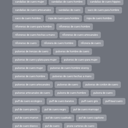
sandalias de cuero mujer
sandalias de cuero hombre
sandalias de cuero hippies
sandalias de cuero artesanales
sandalias de cuero
saco de cuero para hombre
saco de cuero hombre
ropa de cuero para hombre
ropa de cuero hombre
riñoneras de cuero para hombre
riñoneras de cuero hombre
riñoneras de cuero hechas a mano
riñoneras de cuero artesanales
riñoneras de cuero
riñonera de cuero hombre
riñonera de cuero
pulseras de trenzas de cuero
pulseras de hombre de cuero
pulseras de cuero y plata para mujer
pulseras de cuero para mujer
pulseras de cuero mujer
pulseras de cuero hombre viceroy
pulseras de cuero hombre
pulseras de cuero hechas a mano
pulseras de cuero artesanales
pulseras de cuero
pulseras de cordon de cuero
pulseras artesanales de cuero
pulsera de cuero hombre
pulsera de cuero
puff de cuero ecologico
puff de cuero baratos
puff cuero gris
puff baul cuero
puf de cuero precio
puf de cuero negro
puf de cuero marroqui
puf de cuero marron
puf de cuero cuadrado
puf de cuero capitone
puf de cuero blanco
puf de cuero
prune carteras de cuero