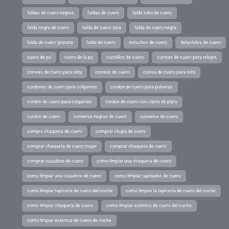
faldas de cuero negras
faldas de cuero
falda tubo de cuero
falda negra de cuero
falda de cuero zara
falda de cuero negra
falda de cuero granate
falda de cuero
estuches de cuero
delantales de cuero
cuero de pu
cuero de la pu
cuchillos de cuero
correas de cuero para relojes
correas de cuero para reloj
correas de cuero
correa de cuero para reloj
cordones de cuero para colgantes
cordon de cuero para pulseras
cordon de cuero para colgantes
cordon de cuero con cierre de plata
cordon de cuero
converse negras de cuero
converse de cuero
compro chaqueta de cuero
comprar chupa de cuero
comprar chaqueta de cuero mujer
comprar chaqueta de cuero
comprar cazadora de cuero
como limpiar una chaqueta de cuero
como limpiar una cazadora de cuero
como limpiar tapizados de cuero
como limpiar tapiceria de cuero del coche
como limpiar la tapiceria de cuero del coche
como limpiar chaqueta de cuero
como limpiar asientos de cuero del coche
como limpiar asientos de cuero de coche