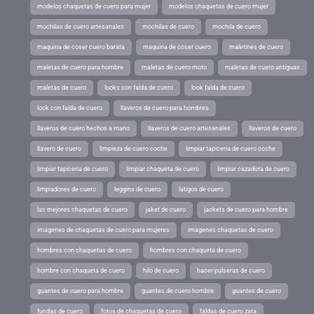
modelos chaquetas de cuero para mujer
modelos chaquetas de cuero mujer
mochilas de cuero artesanales
mochilas de cuero
mochila de cuero
maquina de coser cuero barata
maquina de coser cuero
maletines de cuero
maletas de cuero para hombre
maletas de cuero moto
maletas de cuero antiguas
maletas de cuero
looks con falda de cuero
look falda de cuero
look con falda de cuero
llaveros de cuero para hombres
llaveros de cuero hechos a mano
llaveros de cuero artesanales
llaveros de cuero
llavero de cuero
limpieza de cuero coche
limpiar tapiceria de cuero coche
limpiar tapiceria de cuero
limpiar chaqueta de cuero
limpiar cazadora de cuero
limpiadores de cuero
leggins de cuero
latigos de cuero
las mejores chaquetas de cuero
jaket de cuero
jackets de cuero para hombre
imagenes de chaquetas de cuero para mujeres
imagenes chaquetas de cuero
hombres con chaquetas de cuero
hombres con chaqueta de cuero
hombre con chaqueta de cuero
hilo de cuero
hacer pulseras de cuero
guantes de cuero para hombre
guantes de cuero hombre
guantes de cuero
fundas de cuero
fotos de chaquetas de cuero
faldas de cuero zara