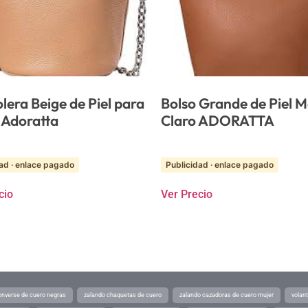
lera Beige de Piel para
Bolso Grande de Piel 
 Adoratta
Claro ADORATTA
ad · enlace pagado
Publicidad · enlace pagado
cio
Ver Precio
converse de cuero negras
zalando chaquetas de cuero
zalando cazadoras de cuero mujer
volan