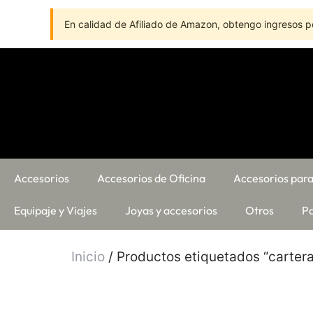
En calidad de Afiliado de Amazon, obtengo ingresos po
Accesorios
Accesorios de Oficina
Accesorios para
Equipaje y Viajes
Joyas y accesorios
Otros
Pa
Inicio
/ Productos etiquetados “cartera