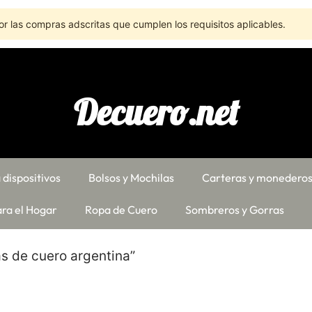
r las compras adscritas que cumplen los requisitos aplicables.
Decuero.net
 dispositivos
Bolsos y Mochilas
Carteras y monedero
ra el Hogar
Ropa de Cuero
Sombreros y Gorras
s de cuero argentina”