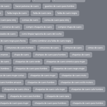
o de cuero
hacer pulseras de cuero
guantes de cuero para hombre
o
falda negra de cuero
falda de cuero zara
falda de cuero negra
 cuero para reloj
correas de cuero
correa de cuero para reloj
converse de cuero
compro chaqueta de cuero
comprar chupa de cuero
pizados de cuero
como limpiar tapiceria de cuero del coche
de cuero negra para fiesta
como combinar una falda de cuero negra
o
cinturones de cuero hombre
cinturones de cuero
cinturon de cuero
cintas de cuero
o marron
chupa de cuero
chumpas de cuero para hombre
chquetas de cuero
 de cuero
chaquetas de cuero verde
chaquetas de cuero sintetico para mujer
a hombres
chaquetas de cuero para hombre
chaquetas de cuero negro mujer
as de cuero mujer cortas
chaquetas de cuero mujer
chaquetas de cuero moto
 cuero hombre amazon
chaquetas de cuero hombre
chaquetas de cuero estilo motero
chaquetas de cuero chica
chaquetas de cuero cafe mujer
chaquetas de cuero cafe hombre
mbre
chaqueta de cuero zara hombre
chaqueta de cuero zara
chaqueta de cuero para mujer
chaqueta de cuero para hombres
chaqueta de cuero para hombre