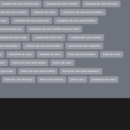
chaqueta de cuero hombre zara
chaqueta de cuero hombre
chaqueta de cuero de mujer
nclas de cuero hombre
chanclas de cuero
chamarras de cuero para hombres
 rojas
cazadoras de cuero para moto
cazadoras de cuero para hombre
 cuero hombre zara
cazadoras de cuero hombre massimo dutti
azadora de cuero mujer
cazadora de cuero moto
cazadora de cuero hombre
bre artesanales
carteras de cuero artesanales
carteras de cuero argentino
ro
brazaletes de cuero
brazalete de cuero
botas de cuero hombre
botas de cuero
mbre
bolsos de cuero artesanales
bolsos de cuero
 para mujer
boinas de cuero para hombre
boinas de cuero para caballeros
boina de cuero de mujer
boina cuero hombre
boina cuero
bandoleras de cuero