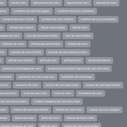
uero
tela de cuero
tejer pulseras de cuero
tapicerias de cuero
tapicería de cuero
pincho
sombreros de cuero de canguro
sombreros de cuero colombiano
sombrero de cuero comodo
sombrero de cuero chilenos
sombrero de cuero australiano
ina
silla de cuero marron
silla de cuero antigua
silla de cuero
andalias de cuero
saco de cuero para hombre
saco de cuero hombre
riñoneras de cuero
riñonera de cuero hombre
riñonera de cuero
eroy
pulseras de cuero hombre
pulseras de cuero hechas a mano
o
puff de cuero baratos
puff cuero gris
puff baul cuero
puf de cuero precio
productos para limpieza de cuero
productos para limpiar la tapiceria de cuero del coche
ara hombre
pantalones de cuero mujer zara
pantalones de cuero mujer
e cuero
neceseres de cuero
neceser de cuero para mujer
neceser de cuero para hombre
ero para moto
mono de cuero moto
mono de cuero
monederos de cuero
s de cuero para hombre
modelos chaquetas de cuero para mujer
cuero
maletas de cuero para hombre
maletas de cuero moto
maletas de cuero antiguas
sanales
llaveros de cuero
llavero de cuero
limpieza de cuero coche
s mejores chaquetas de cuero
jaket de cuero
jackets de cuero para hombre