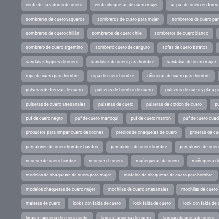
venta de cazadoras de cuero
venta chaquetas de cuero mujer
un puf de cuero en form
sombreros de cuero vaqueros
sombreros de cuero para mujer
sombreros de cuero pa
sombreros de cuero chillán
sombreros de cuero chile
sombreros de cuero blanco
sombrero de cuero argentino
sombrero cuero de canguro
sofas de cuero baratos
sandalias hippies de cuero
sandalias de cuero para hombre
sandalias de cuero mujer
ropa de cuero para hombre
ropa de cuero hombre
riñoneras de cuero para hombre
pulseras de trenzas de cuero
pulseras de hombre de cuero
pulseras de cuero y plata p
pulseras de cuero artesanales
pulseras de cuero
pulseras de cordon de cuero
pu
puf de cuero negro
puf de cuero marroqui
puf de cuero marron
puf de cuero cuad
productos para limpiar cuero de coches
precios de chaquetas de cuero
pitilleras de cu
pantalones de cuero hombre baratos
pantalones de cuero hombre
pantalones de cuer
neceser de cuero hombre
neceser de cuero
muñequeras de cuero
muñequera de
modelos de chaquetas de cuero para mujer
modelos de chaquetas de cuero para hombre
modelos chaquetas de cuero mujer
mochilas de cuero artesanales
mochilas de cuero
maletas de cuero
looks con falda de cuero
look falda de cuero
look con falda de 
limpiar tapiceria de cuero coche
limpiar tapiceria de cuero
limpiar chaqueta de cuero