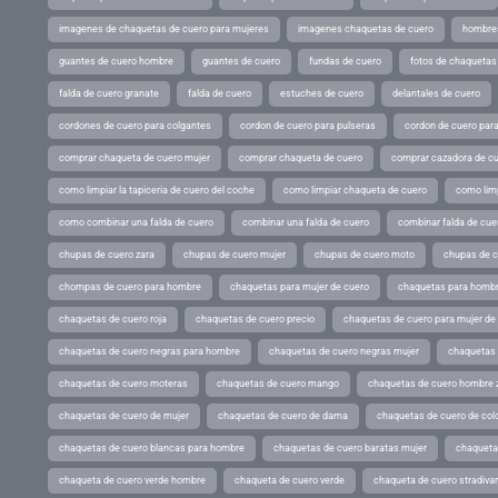
imagenes de chaquetas de cuero para mujeres
imagenes chaquetas de cuero
hombres
guantes de cuero hombre
guantes de cuero
fundas de cuero
fotos de chaquetas
falda de cuero granate
falda de cuero
estuches de cuero
delantales de cuero
cordones de cuero para colgantes
cordon de cuero para pulseras
cordon de cuero par
comprar chaqueta de cuero mujer
comprar chaqueta de cuero
comprar cazadora de c
como limpiar la tapiceria de cuero del coche
como limpiar chaqueta de cuero
como limp
como combinar una falda de cuero
combinar una falda de cuero
combinar falda de cue
chupas de cuero zara
chupas de cuero mujer
chupas de cuero moto
chupas de 
chompas de cuero para hombre
chaquetas para mujer de cuero
chaquetas para hombr
chaquetas de cuero roja
chaquetas de cuero precio
chaquetas de cuero para mujer d
chaquetas de cuero negras para hombre
chaquetas de cuero negras mujer
chaquetas 
chaquetas de cuero moteras
chaquetas de cuero mango
chaquetas de cuero hombre 
chaquetas de cuero de mujer
chaquetas de cuero de dama
chaquetas de cuero de col
chaquetas de cuero blancas para hombre
chaquetas de cuero baratas mujer
chaqueta
chaqueta de cuero verde hombre
chaqueta de cuero verde
chaqueta de cuero stradivar