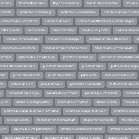
a de cubo
tratamiento de cuero
trajes de cuero moto
tiras de cuero por metros
tiras de c
ra hombre
sombreros de cuero mujer
sombreros de cuero hombre
sombreros de cuero de car
sombreros de cuero amazon
sombreros de cuero
sombreros australianos de cuero de canguro
sofas de cuero
sofa de cuero
sillones de cuero
silla de cuero y metal
silla de cuero ofic
sandalias de cuero hombre
sandalias de cuero hippies
sandalias de cuero artesanales
s
riñoneras de cuero hombre
riñoneras de cuero hechas a mano
riñoneras de cuero artesanales
ara mujer
pulseras de cuero para mujer
pulseras de cuero mujer
pulseras de cuero hombre vic
lseras artesanales de cuero
pulsera de cuero hombre
pulsera de cuero
puff de cuero ecologic
rado
puf de cuero capitone
puf de cuero blanco
puf de cuero
prune carteras de cuero
ero
pinturas de cuero
pelotas de cuero
pantalones de cuero zara
pantalones de cuero p
o
pantalon de cuero negro
pantalon de cuero mujer
pantalon de cuero hombre
pantalon d
 cuero
monos de cuero para moto
monos de cuero baratos
monos de cuero
mono de cu
modelos de chaquetas de cuero para dama
modelos de chaquetas de cuero
modelos de casaca
mochila de cuero
maquina de coser cuero barata
maquina de coser cuero
maletines de 
cuero
llaveros de cuero para hombres
llaveros de cuero hechos a mano
llaveros de cuero arte
limpiar cazadora de cuero
limpiadores de cuero
leggins de cuero
latigos de cuero
la