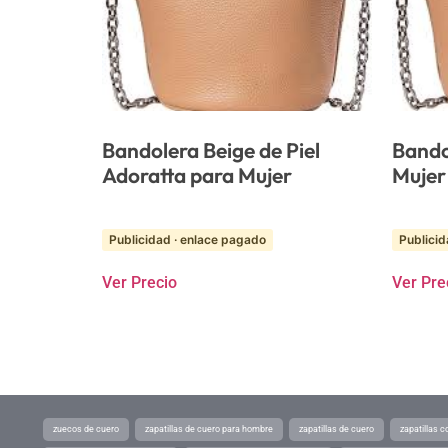
Bandolera Beige de Piel
Bando
Adoratta para Mujer
Mujer
Publicidad · enlace pagado
Publicid
Ver Precio
Ver Pre
zuecos de cuero
zapatillas de cuero para hombre
zapatillas de cuero
zapatillas 