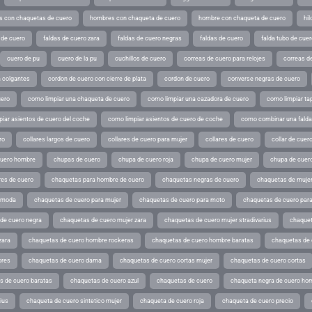
 con chaquetas de cuero
hombres con chaqueta de cuero
hombre con chaqueta de cuero
hil
 de cuero
faldas de cuero zara
faldas de cuero negras
faldas de cuero
falda tubo de cuer
cuero de pu
cuero de la pu
cuchillos de cuero
correas de cuero para relojes
correas de
a colgantes
cordon de cuero con cierre de plata
cordon de cuero
converse negras de cuero
uero
como limpiar una chaqueta de cuero
como limpiar una cazadora de cuero
como limpiar ta
iar asientos de cuero del coche
como limpiar asientos de cuero de coche
como combinar una falda 
ro
collares largos de cuero
collares de cuero para mujer
collares de cuero
collar de cuer
cuero hombre
chupas de cuero
chupa de cuero roja
chupa de cuero mujer
chupa de cuer
es de cuero
chaquetas para hombre de cuero
chaquetas negras de cuero
chaquetas de mujer
e moda
chaquetas de cuero para mujer
chaquetas de cuero para moto
chaquetas de cuero par
de cuero negra
chaquetas de cuero mujer zara
chaquetas de cuero mujer stradivarius
chaquet
zara
chaquetas de cuero hombre rockeras
chaquetas de cuero hombre baratas
chaquetas de
ores
chaquetas de cuero dama
chaquetas de cuero cortas mujer
chaquetas de cuero cortas
s de cuero baratas
chaquetas de cuero azul
chaquetas de cuero
chaqueta negra de cuero ho
ius
chaqueta de cuero sintetico mujer
chaqueta de cuero roja
chaqueta de cuero precio