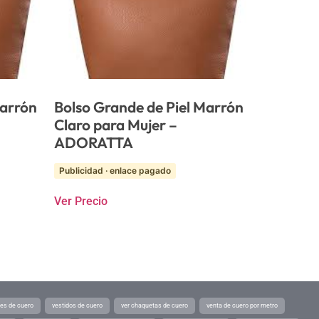
Marrón
Bolso Grande de Piel Marrón
Claro para Mujer –
ADORATTA
Publicidad · enlace pagado
Ver Precio
tes de cuero
vestidos de cuero
ver chaquetas de cuero
venta de cuero por metro