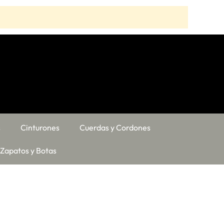
s
Cinturones
Cuerdas y Cordones
Zapatos y Botas