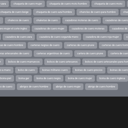
 zara
chaqueta de cuero mujer
chaqueta de cuero moto hombre
chaqueta de cuero moto
chaqueta de cuero beige
chaqueta de cuero azul hombre
chanclas de cuero para hombre
cha
e
chalecos de cuero
chaketas de cuero
cazadoras moteras de cuero
cazadoras de cuero
ro mujer el corte ingles
cazadoras de cuero mujer
cazadoras de cuero moteras
cazadoras de
cazadora de cuero zara
cazadora de cuero segunda mano
cazadora de cuero roja mujer
c
as de cuero hombre
carteras negras de cuero
carteras de cuero prune
carteras de cuero hom
eras artesanales de cuero
carteras argentinas de cuero
cartera de cuero prune
cartera de cue
r
bolsos de cuero marruecos
bolsos de cuero artesanos
bolsos de cuero artesanales para ho
ho a mano
bolso de cuero
boinas militares cuero
boinas de cuero precios
boinas de cuero
boina piel
boina gar
boina de cuero negra
boina de cuero mujer
boina de cuero inglesa
s de cuero
abrigos de cuero hombre
abrigo de cuero mujer
abrigo de cuero hombre