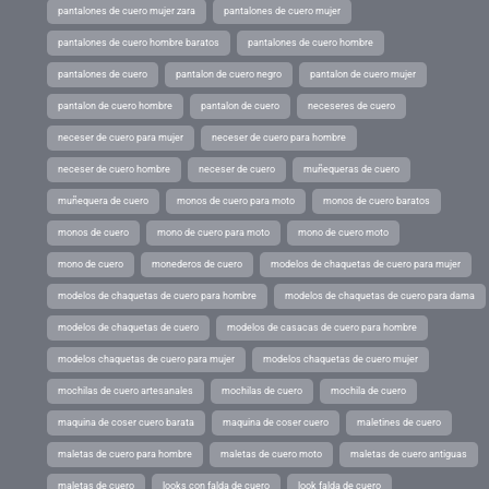
pantalones de cuero mujer zara
pantalones de cuero mujer
pantalones de cuero hombre baratos
pantalones de cuero hombre
pantalones de cuero
pantalon de cuero negro
pantalon de cuero mujer
pantalon de cuero hombre
pantalon de cuero
neceseres de cuero
neceser de cuero para mujer
neceser de cuero para hombre
neceser de cuero hombre
neceser de cuero
muñequeras de cuero
muñequera de cuero
monos de cuero para moto
monos de cuero baratos
monos de cuero
mono de cuero para moto
mono de cuero moto
mono de cuero
monederos de cuero
modelos de chaquetas de cuero para mujer
modelos de chaquetas de cuero para hombre
modelos de chaquetas de cuero para dama
modelos de chaquetas de cuero
modelos de casacas de cuero para hombre
modelos chaquetas de cuero para mujer
modelos chaquetas de cuero mujer
mochilas de cuero artesanales
mochilas de cuero
mochila de cuero
maquina de coser cuero barata
maquina de coser cuero
maletines de cuero
maletas de cuero para hombre
maletas de cuero moto
maletas de cuero antiguas
maletas de cuero
looks con falda de cuero
look falda de cuero