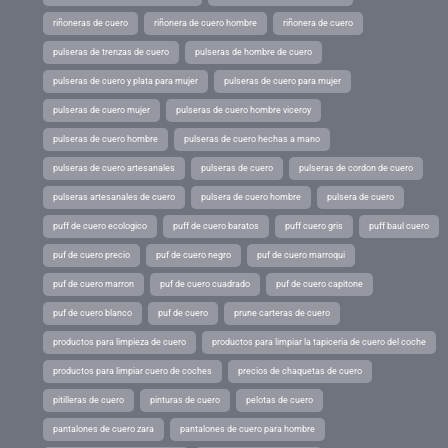
riñoneras de cuero
riñonera de cuero hombre
riñonera de cuero
pulseras de trenzas de cuero
pulseras de hombre de cuero
pulseras de cuero y plata para mujer
pulseras de cuero para mujer
pulseras de cuero mujer
pulseras de cuero hombre viceroy
pulseras de cuero hombre
pulseras de cuero hechas a mano
pulseras de cuero artesanales
pulseras de cuero
pulseras de cordon de cuero
pulseras artesanales de cuero
pulsera de cuero hombre
pulsera de cuero
puff de cuero ecologico
puff de cuero baratos
puff cuero gris
puff baul cuero
puf de cuero precio
puf de cuero negro
puf de cuero marroqui
puf de cuero marron
puf de cuero cuadrado
puf de cuero capitone
puf de cuero blanco
puf de cuero
prune carteras de cuero
productos para limpieza de cuero
productos para limpiar la tapiceria de cuero del coche
productos para limpiar cuero de coches
precios de chaquetas de cuero
pitilleras de cuero
pinturas de cuero
pelotas de cuero
pantalones de cuero zara
pantalones de cuero para hombre