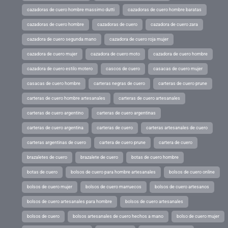
cazadoras de cuero hombre massimo dutti
cazadoras de cuero hombre baratas
cazadoras de cuero hombre
cazadoras de cuero
cazadora de cuero zara
cazadora de cuero segunda mano
cazadora de cuero roja mujer
cazadora de cuero mujer
cazadora de cuero moto
cazadora de cuero hombre
cazadora de cuero estilo motero
cascos de cuero
casacas de cuero mujer
casacas de cuero hombre
carteras negras de cuero
carteras de cuero prune
carteras de cuero hombre artesanales
carteras de cuero artesanales
carteras de cuero argentino
carteras de cuero argentinas
carteras de cuero argentina
carteras de cuero
carteras artesanales de cuero
carteras argentinas de cuero
cartera de cuero prune
cartera de cuero
brazaletes de cuero
brazalete de cuero
botas de cuero hombre
botas de cuero
bolsos de cuero para hombre artesanales
bolsos de cuero online
bolsos de cuero mujer
bolsos de cuero marruecos
bolsos de cuero artesanos
bolsos de cuero artesanales para hombre
bolsos de cuero artesanales
bolsos de cuero
bolsos artesanales de cuero hechos a mano
bolso de cuero mujer