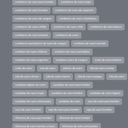
sombreros de cuero para hombre
sombreros de cuero mujer
sombreros de cuero hombre
sombreros de cuero de carpincho
sombreros de cuero de canguro
sombreros de cuero colombiano
sombreros de cuero chillán
sombreros de cuero chile
sombreros de cuero blanco
sombreros de cuero amazon
sombreros de cuero
sombreros australianos de cuero de canguro
sombrero de cuero comodo
sombrero de cuero chilenos
sombrero de cuero australiano
sombrero de cuero argentino
sombrero cuero de canguro
sofas de cuero baratos
sofas de cuero
sofa de cuero
sillones de cuero
silla de cuero y metal
silla de cuero oficina
silla de cuero marron
silla de cuero antigua
silla de cuero
sandalias hippies de cuero
sandalias de cuero para hombre
sandalias de cuero mujer
sandalias de cuero hombre
sandalias de cuero hippies
sandalias de cuero artesanales
sandalias de cuero
saco de cuero para hombre
saco de cuero hombre
ropa de cuero para hombre
ropa de cuero hombre
riñoneras de cuero para hombre
riñoneras de cuero hombre
riñoneras de cuero hechas a mano
riñoneras de cuero artesanales