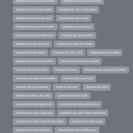
chaqueta de cuero para hombres
chaqueta de cuero para hombre
chaqueta de cuero para dama
chaqueta de cuero negra mujer
chaqueta de cuero mujer zara
chaqueta de cuero mujer
chaqueta de cuero moto hombre
chaqueta de cuero moto
chaqueta de cuero hombre zara
chaqueta de cuero hombre
chaqueta de cuero de mujer
chaqueta de cuero de hombre
chaqueta de cuero dama
chaqueta de cuero corta
chaqueta de cuero beige
chaqueta de cuero azul hombre
chanclas de cuero para hombre
chanclas de cuero hombre
chanclas de cuero
chamarras de cuero para hombres
chamarras de cuero para hombre
chamarra de cuero mujer
chamarra de cuero hombre
chalecos de cuero
chaketas de cuero
cazadoras moteras de cuero
cazadoras de cuero rojas
cazadoras de cuero para moto
cazadoras de cuero para hombre
cazadoras de cuero mujer zara
cazadoras de cuero mujer stradivarius
cazadoras de cuero mujer el corte ingles
cazadoras de cuero mujer
cazadoras de cuero moteras
cazadoras de cuero hombre zara