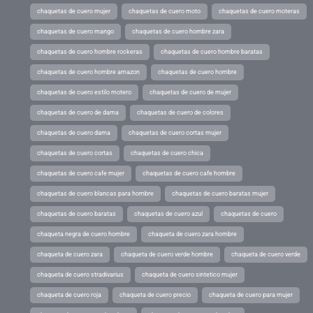
chaquetas de cuero mujer
chaquetas de cuero moto
chaquetas de cuero moteras
chaquetas de cuero mango
chaquetas de cuero hombre zara
chaquetas de cuero hombre rockeras
chaquetas de cuero hombre baratas
chaquetas de cuero hombre amazon
chaquetas de cuero hombre
chaquetas de cuero estilo motero
chaquetas de cuero de mujer
chaquetas de cuero de dama
chaquetas de cuero de colores
chaquetas de cuero dama
chaquetas de cuero cortas mujer
chaquetas de cuero cortas
chaquetas de cuero chica
chaquetas de cuero cafe mujer
chaquetas de cuero cafe hombre
chaquetas de cuero blancas para hombre
chaquetas de cuero baratas mujer
chaquetas de cuero baratas
chaquetas de cuero azul
chaquetas de cuero
chaqueta negra de cuero hombre
chaqueta de cuero zara hombre
chaqueta de cuero zara
chaqueta de cuero verde hombre
chaqueta de cuero verde
chaqueta de cuero stradivarius
chaqueta de cuero sintetico mujer
chaqueta de cuero roja
chaqueta de cuero precio
chaqueta de cuero para mujer