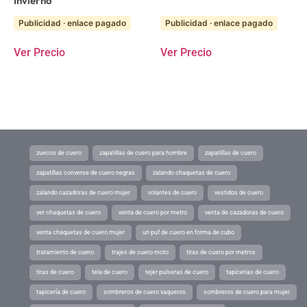
Invierno
Publicidad · enlace pagado
Publicidad · enlace pagado
Ver Precio
Ver Precio
zuecos de cuero
zapatillas de cuero para hombre
zapatillas de cuero
zapatillas converse de cuero negras
zalando chaquetas de cuero
zalando cazadoras de cuero mujer
volantes de cuero
vestidos de cuero
ver chaquetas de cuero
venta de cuero por metro
venta de cazadoras de cuero
venta chaquetas de cuero mujer
un puf de cuero en forma de cubo
tratamiento de cuero
trajes de cuero moto
tiras de cuero por metros
tiras de cuero
tela de cuero
tejer pulseras de cuero
tapicerias de cuero
tapicería de cuero
sombreros de cuero vaqueros
sombreros de cuero para mujer