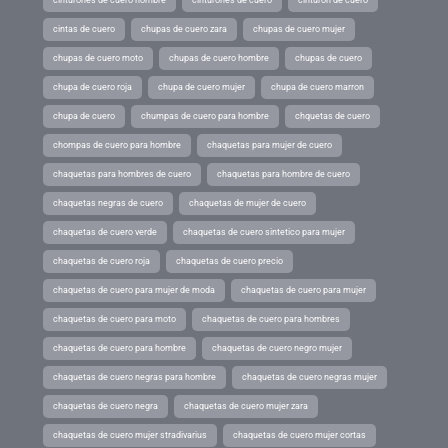
cinturones de cuero hombre
cinturones de cuero
cinturon de cuero
cintas de cuero
chupas de cuero zara
chupas de cuero mujer
chupas de cuero moto
chupas de cuero hombre
chupas de cuero
chupa de cuero roja
chupa de cuero mujer
chupa de cuero marron
chupa de cuero
chumpas de cuero para hombre
chquetas de cuero
chompas de cuero para hombre
chaquetas para mujer de cuero
chaquetas para hombres de cuero
chaquetas para hombre de cuero
chaquetas negras de cuero
chaquetas de mujer de cuero
chaquetas de cuero verde
chaquetas de cuero sintetico para mujer
chaquetas de cuero roja
chaquetas de cuero precio
chaquetas de cuero para mujer de moda
chaquetas de cuero para mujer
chaquetas de cuero para moto
chaquetas de cuero para hombres
chaquetas de cuero para hombre
chaquetas de cuero negro mujer
chaquetas de cuero negras para hombre
chaquetas de cuero negras mujer
chaquetas de cuero negra
chaquetas de cuero mujer zara
chaquetas de cuero mujer stradivarius
chaquetas de cuero mujer cortas