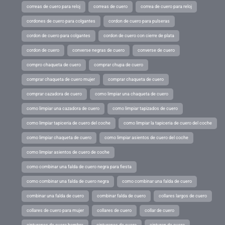
correas de cuero para reloj
correas de cuero
correa de cuero para reloj
cordones de cuero para colgantes
cordon de cuero para pulseras
cordon de cuero para colgantes
cordon de cuero con cierre de plata
cordon de cuero
converse negras de cuero
converse de cuero
compro chaqueta de cuero
comprar chupa de cuero
comprar chaqueta de cuero mujer
comprar chaqueta de cuero
comprar cazadora de cuero
como limpiar una chaqueta de cuero
como limpiar una cazadora de cuero
como limpiar tapizados de cuero
como limpiar tapiceria de cuero del coche
como limpiar la tapiceria de cuero del coche
como limpiar chaqueta de cuero
como limpiar asientos de cuero del coche
como limpiar asientos de cuero de coche
como combinar una falda de cuero negra para fiesta
como combinar una falda de cuero negra
como combinar una falda de cuero
combinar una falda de cuero
combinar falda de cuero
collares largos de cuero
collares de cuero para mujer
collares de cuero
collar de cuero