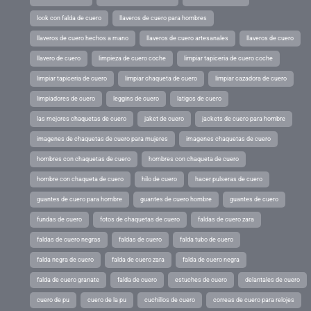
look con falda de cuero
llaveros de cuero para hombres
llaveros de cuero hechos a mano
llaveros de cuero artesanales
llaveros de cuero
llavero de cuero
limpieza de cuero coche
limpiar tapiceria de cuero coche
limpiar tapiceria de cuero
limpiar chaqueta de cuero
limpiar cazadora de cuero
limpiadores de cuero
leggins de cuero
latigos de cuero
las mejores chaquetas de cuero
jaket de cuero
jackets de cuero para hombre
imagenes de chaquetas de cuero para mujeres
imagenes chaquetas de cuero
hombres con chaquetas de cuero
hombres con chaqueta de cuero
hombre con chaqueta de cuero
hilo de cuero
hacer pulseras de cuero
guantes de cuero para hombre
guantes de cuero hombre
guantes de cuero
fundas de cuero
fotos de chaquetas de cuero
faldas de cuero zara
faldas de cuero negras
faldas de cuero
falda tubo de cuero
falda negra de cuero
falda de cuero zara
falda de cuero negra
falda de cuero granate
falda de cuero
estuches de cuero
delantales de cuero
cuero de pu
cuero de la pu
cuchillos de cuero
correas de cuero para relojes