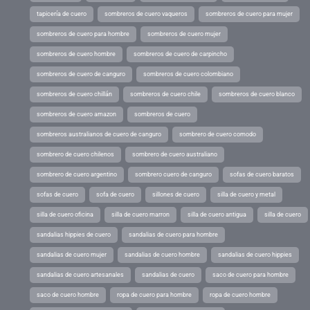
tapicería de cuero
sombreros de cuero vaqueros
sombreros de cuero para mujer
sombreros de cuero para hombre
sombreros de cuero mujer
sombreros de cuero hombre
sombreros de cuero de carpincho
sombreros de cuero de canguro
sombreros de cuero colombiano
sombreros de cuero chillán
sombreros de cuero chile
sombreros de cuero blanco
sombreros de cuero amazon
sombreros de cuero
sombreros australianos de cuero de canguro
sombrero de cuero comodo
sombrero de cuero chilenos
sombrero de cuero australiano
sombrero de cuero argentino
sombrero cuero de canguro
sofas de cuero baratos
sofas de cuero
sofa de cuero
sillones de cuero
silla de cuero y metal
silla de cuero oficina
silla de cuero marron
silla de cuero antigua
silla de cuero
sandalias hippies de cuero
sandalias de cuero para hombre
sandalias de cuero mujer
sandalias de cuero hombre
sandalias de cuero hippies
sandalias de cuero artesanales
sandalias de cuero
saco de cuero para hombre
saco de cuero hombre
ropa de cuero para hombre
ropa de cuero hombre