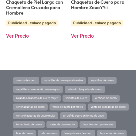
Chaqueta de Piel Larga con
Chaquetas de Cuero para
Cremallera Cruzada para
Hombre ZouoYYii
Hombre
Publicidad · enlace pagado
Publicidad · enlace pagado
Ver Precio
Ver Precio
zuecos de cuero
zapatillas de cuero para hombre
zapatillas de cuero
zapatillas converse de cuero negras
zalando chaquetas de cuero
zalando cazadoras de cuero mujer
volantes de cuero
vestidos de cuero
ver chaquetas de cuero
venta de cuero por metro
venta de cazadoras de cuero
venta chaquetas de cuero mujer
un puf de cuero en forma de cubo
tratamiento de cuero
trajes de cuero moto
tiras de cuero por metros
tiras de cuero
tela de cuero
tejer pulseras de cuero
tapicerias de cuero