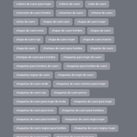
collares de cuero para mujer
collares de cuero
collar de cuero
cinturones de cuero hombre
cinturones de cuero
cinturon de cuero
cintas de cuero
chupas de cuero zara
chupas de cuero mujer
chupas de cuero moto
chupas de cuero hombre
chupas de cuero
chupa de cuero roja
chupa de cuero mujer
chupa de cuero marron
chupa de cuero
chumpas de cuero para hombre
chquetas de cuero
chompas de cuero para hombre
chaquetas para mujer de cuero
chaquetas para hombres de cuero
chaquetas para hombre de cuero
chaquetas negras de cuero
chaquetas de mujer de cuero
chaquetas de cuero verde
chaquetas de cuero sintetico para mujer
chaquetas de cuero roja
chaquetas de cuero precio
chaquetas de cuero para mujer de moda
chaquetas de cuero para mujer
chaquetas de cuero para moto
chaquetas de cuero para hombres
chaquetas de cuero para hombre
chaquetas de cuero negro mujer
chaquetas de cuero negras para hombre
chaquetas de cuero negras mujer