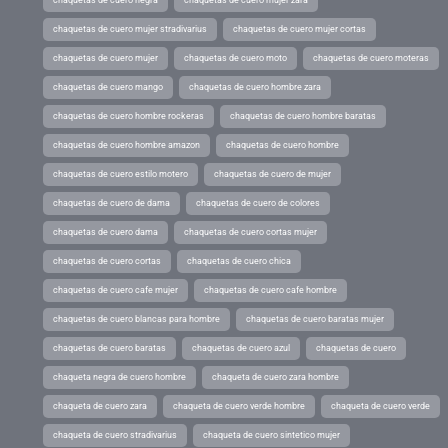
chaquetas de cuero negra
chaquetas de cuero mujer zara
chaquetas de cuero mujer stradivarius
chaquetas de cuero mujer cortas
chaquetas de cuero mujer
chaquetas de cuero moto
chaquetas de cuero moteras
chaquetas de cuero mango
chaquetas de cuero hombre zara
chaquetas de cuero hombre rockeras
chaquetas de cuero hombre baratas
chaquetas de cuero hombre amazon
chaquetas de cuero hombre
chaquetas de cuero estilo motero
chaquetas de cuero de mujer
chaquetas de cuero de dama
chaquetas de cuero de colores
chaquetas de cuero dama
chaquetas de cuero cortas mujer
chaquetas de cuero cortas
chaquetas de cuero chica
chaquetas de cuero cafe mujer
chaquetas de cuero cafe hombre
chaquetas de cuero blancas para hombre
chaquetas de cuero baratas mujer
chaquetas de cuero baratas
chaquetas de cuero azul
chaquetas de cuero
chaqueta negra de cuero hombre
chaqueta de cuero zara hombre
chaqueta de cuero zara
chaqueta de cuero verde hombre
chaqueta de cuero verde
chaqueta de cuero stradivarius
chaqueta de cuero sintetico mujer