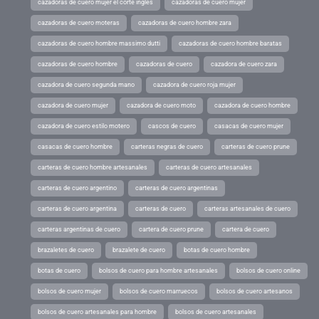
cazadoras de cuero mujer el corte ingles
cazadoras de cuero mujer
cazadoras de cuero moteras
cazadoras de cuero hombre zara
cazadoras de cuero hombre massimo dutti
cazadoras de cuero hombre baratas
cazadoras de cuero hombre
cazadoras de cuero
cazadora de cuero zara
cazadora de cuero segunda mano
cazadora de cuero roja mujer
cazadora de cuero mujer
cazadora de cuero moto
cazadora de cuero hombre
cazadora de cuero estilo motero
cascos de cuero
casacas de cuero mujer
casacas de cuero hombre
carteras negras de cuero
carteras de cuero prune
carteras de cuero hombre artesanales
carteras de cuero artesanales
carteras de cuero argentino
carteras de cuero argentinas
carteras de cuero argentina
carteras de cuero
carteras artesanales de cuero
carteras argentinas de cuero
cartera de cuero prune
cartera de cuero
brazaletes de cuero
brazalete de cuero
botas de cuero hombre
botas de cuero
bolsos de cuero para hombre artesanales
bolsos de cuero online
bolsos de cuero mujer
bolsos de cuero marruecos
bolsos de cuero artesanos
bolsos de cuero artesanales para hombre
bolsos de cuero artesanales