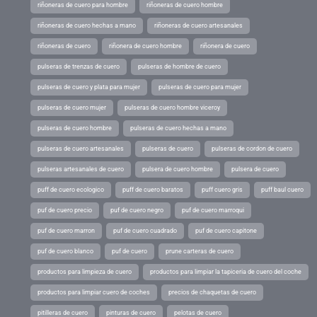
riñoneras de cuero para hombre
riñoneras de cuero hombre
riñoneras de cuero hechas a mano
riñoneras de cuero artesanales
riñoneras de cuero
riñonera de cuero hombre
riñonera de cuero
pulseras de trenzas de cuero
pulseras de hombre de cuero
pulseras de cuero y plata para mujer
pulseras de cuero para mujer
pulseras de cuero mujer
pulseras de cuero hombre viceroy
pulseras de cuero hombre
pulseras de cuero hechas a mano
pulseras de cuero artesanales
pulseras de cuero
pulseras de cordon de cuero
pulseras artesanales de cuero
pulsera de cuero hombre
pulsera de cuero
puff de cuero ecologico
puff de cuero baratos
puff cuero gris
puff baul cuero
puf de cuero precio
puf de cuero negro
puf de cuero marroqui
puf de cuero marron
puf de cuero cuadrado
puf de cuero capitone
puf de cuero blanco
puf de cuero
prune carteras de cuero
productos para limpieza de cuero
productos para limpiar la tapiceria de cuero del coche
productos para limpiar cuero de coches
precios de chaquetas de cuero
pitilleras de cuero
pinturas de cuero
pelotas de cuero