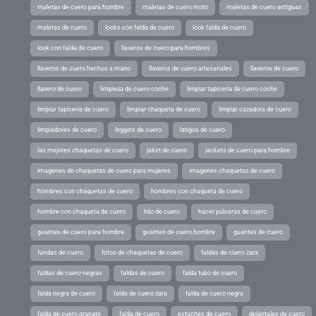
maletas de cuero para hombre
maletas de cuero moto
maletas de cuero antiguas
maletas de cuero
looks con falda de cuero
look falda de cuero
look con falda de cuero
llaveros de cuero para hombres
llaveros de cuero hechos a mano
llaveros de cuero artesanales
llaveros de cuero
llavero de cuero
limpieza de cuero coche
limpiar tapiceria de cuero coche
limpiar tapiceria de cuero
limpiar chaqueta de cuero
limpiar cazadora de cuero
limpiadores de cuero
leggins de cuero
latigos de cuero
las mejores chaquetas de cuero
jaket de cuero
jackets de cuero para hombre
imagenes de chaquetas de cuero para mujeres
imagenes chaquetas de cuero
hombres con chaquetas de cuero
hombres con chaqueta de cuero
hombre con chaqueta de cuero
hilo de cuero
hacer pulseras de cuero
guantes de cuero para hombre
guantes de cuero hombre
guantes de cuero
fundas de cuero
fotos de chaquetas de cuero
faldas de cuero zara
faldas de cuero negras
faldas de cuero
falda tubo de cuero
falda negra de cuero
falda de cuero zara
falda de cuero negra
falda de cuero granate
falda de cuero
estuches de cuero
delantales de cuero