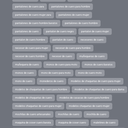
pantalones de cuero zara
pantalones de cuero para hombre
pantalones de cuero mujer zara
pantalones de cuero mujer
pantalones de cuero hombre baratos
pantalones de cuero hombre
pantalones de cuero
pantalon de cuero negro
pantalon de cuero mujer
pantalon de cuero hombre
pantalon de cuero
neceseres de cuero
neceser de cuero para mujer
neceser de cuero para hombre
neceser de cuero hombre
neceser de cuero
muñequeras de cuero
muñequera de cuero
monos de cuero para moto
monos de cuero baratos
monos de cuero
mono de cuero para moto
mono de cuero moto
mono de cuero
monederos de cuero
modelos de chaquetas de cuero para mujer
modelos de chaquetas de cuero para hombre
modelos de chaquetas de cuero para dama
modelos de chaquetas de cuero
modelos de casacas de cuero para hombre
modelos chaquetas de cuero para mujer
modelos chaquetas de cuero mujer
mochilas de cuero artesanales
mochilas de cuero
mochila de cuero
maquina de coser cuero barata
maquina de coser cuero
maletines de cuero