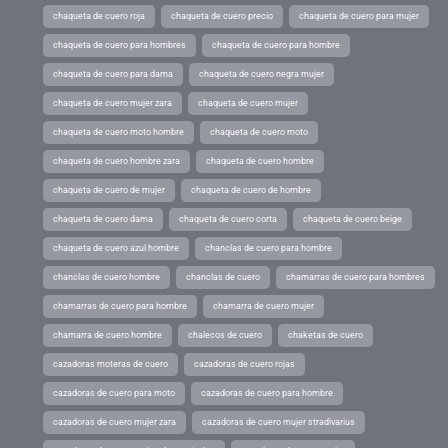
chaqueta de cuero roja
chaqueta de cuero precio
chaqueta de cuero para mujer
chaqueta de cuero para hombres
chaqueta de cuero para hombre
chaqueta de cuero para dama
chaqueta de cuero negra mujer
chaqueta de cuero mujer zara
chaqueta de cuero mujer
chaqueta de cuero moto hombre
chaqueta de cuero moto
chaqueta de cuero hombre zara
chaqueta de cuero hombre
chaqueta de cuero de mujer
chaqueta de cuero de hombre
chaqueta de cuero dama
chaqueta de cuero corta
chaqueta de cuero beige
chaqueta de cuero azul hombre
chanclas de cuero para hombre
chanclas de cuero hombre
chanclas de cuero
chamarras de cuero para hombres
chamarras de cuero para hombre
chamarra de cuero mujer
chamarra de cuero hombre
chalecos de cuero
chaketas de cuero
cazadoras moteras de cuero
cazadoras de cuero rojas
cazadoras de cuero para moto
cazadoras de cuero para hombre
cazadoras de cuero mujer zara
cazadoras de cuero mujer stradivarius