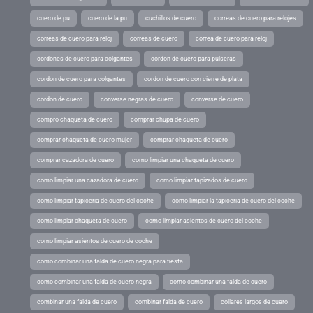
cuero de pu
cuero de la pu
cuchillos de cuero
correas de cuero para relojes
correas de cuero para reloj
correas de cuero
correa de cuero para reloj
cordones de cuero para colgantes
cordon de cuero para pulseras
cordon de cuero para colgantes
cordon de cuero con cierre de plata
cordon de cuero
converse negras de cuero
converse de cuero
compro chaqueta de cuero
comprar chupa de cuero
comprar chaqueta de cuero mujer
comprar chaqueta de cuero
comprar cazadora de cuero
como limpiar una chaqueta de cuero
como limpiar una cazadora de cuero
como limpiar tapizados de cuero
como limpiar tapiceria de cuero del coche
como limpiar la tapiceria de cuero del coche
como limpiar chaqueta de cuero
como limpiar asientos de cuero del coche
como limpiar asientos de cuero de coche
como combinar una falda de cuero negra para fiesta
como combinar una falda de cuero negra
como combinar una falda de cuero
combinar una falda de cuero
combinar falda de cuero
collares largos de cuero