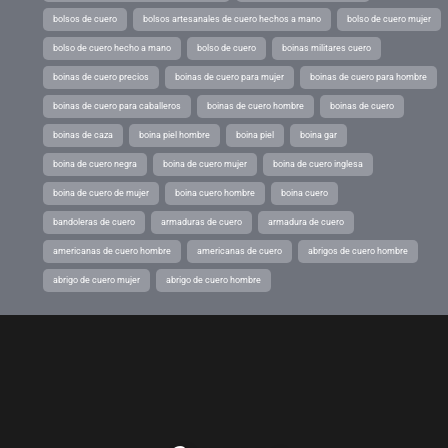
bolsos de cuero
bolsos artesanales de cuero hechos a mano
bolso de cuero mujer
bolso de cuero hecho a mano
bolso de cuero
boinas militares cuero
boinas de cuero precios
boinas de cuero para mujer
boinas de cuero para hombre
boinas de cuero para caballeros
boinas de cuero hombre
boinas de cuero
boinas de caza
boina piel hombre
boina piel
boina gar
boina de cuero negra
boina de cuero mujer
boina de cuero inglesa
boina de cuero de mujer
boina cuero hombre
boina cuero
bandoleras de cuero
armaduras de cuero
armadura de cuero
americanas de cuero hombre
americanas de cuero
abrigos de cuero hombre
abrigo de cuero mujer
abrigo de cuero hombre