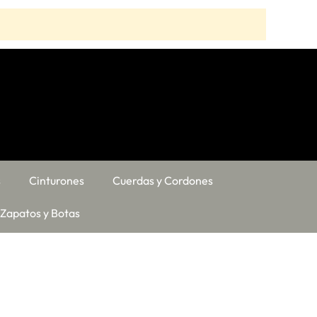
s
Cinturones
Cuerdas y Cordones
Zapatos y Botas