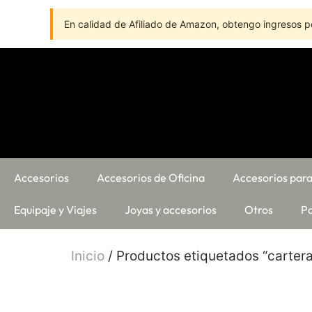
En calidad de Afiliado de Amazon, obtengo ingresos po
Accesorios
Accesorios de Oficina
Accesorios para
Equipaje y Viajes
Joyas y accesorios
Otros
Pa
Inicio
/ Productos etiquetados “carter