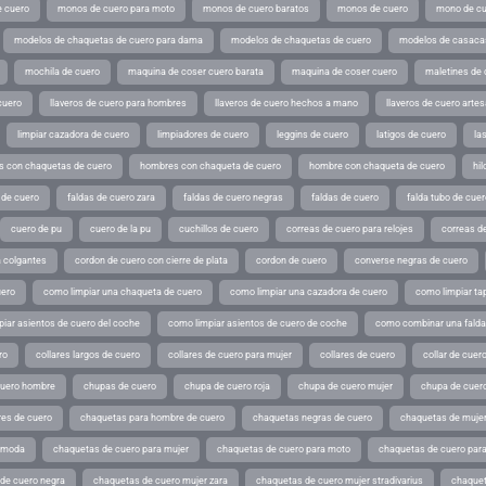
 cuero
monos de cuero para moto
monos de cuero baratos
monos de cuero
mono de cu
modelos de chaquetas de cuero para dama
modelos de chaquetas de cuero
modelos de casaca
mochila de cuero
maquina de coser cuero barata
maquina de coser cuero
maletines de 
cuero
llaveros de cuero para hombres
llaveros de cuero hechos a mano
llaveros de cuero arte
limpiar cazadora de cuero
limpiadores de cuero
leggins de cuero
latigos de cuero
la
 con chaquetas de cuero
hombres con chaqueta de cuero
hombre con chaqueta de cuero
hil
 de cuero
faldas de cuero zara
faldas de cuero negras
faldas de cuero
falda tubo de cuer
cuero de pu
cuero de la pu
cuchillos de cuero
correas de cuero para relojes
correas de
a colgantes
cordon de cuero con cierre de plata
cordon de cuero
converse negras de cuero
uero
como limpiar una chaqueta de cuero
como limpiar una cazadora de cuero
como limpiar ta
iar asientos de cuero del coche
como limpiar asientos de cuero de coche
como combinar una falda 
ro
collares largos de cuero
collares de cuero para mujer
collares de cuero
collar de cuer
cuero hombre
chupas de cuero
chupa de cuero roja
chupa de cuero mujer
chupa de cuer
es de cuero
chaquetas para hombre de cuero
chaquetas negras de cuero
chaquetas de mujer
e moda
chaquetas de cuero para mujer
chaquetas de cuero para moto
chaquetas de cuero par
de cuero negra
chaquetas de cuero mujer zara
chaquetas de cuero mujer stradivarius
chaquet