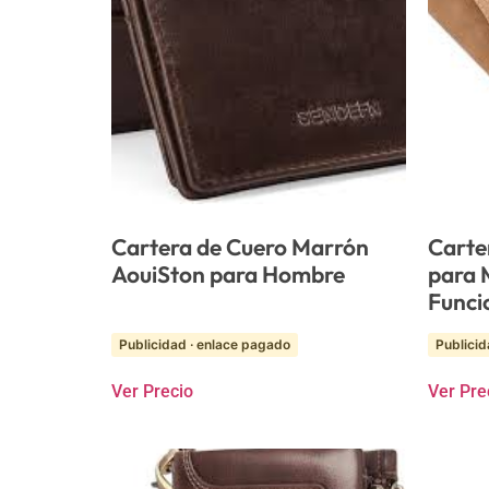
Cartera de Cuero Marrón
Carte
AouiSton para Hombre
para M
Funci
Publicidad · enlace pagado
Publicid
Ver Precio
Ver Pre