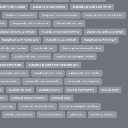
 cuero hombre amazon
chaquetas de cuero hombre
chaquetas de cuero estilo motero
chaquetas de cuero chica
chaquetas de cuero cafe mujer
chaquetas de cuero cafe hombre
mbre
chaqueta de cuero zara hombre
chaqueta de cuero zara
chaqueta de cuero para mujer
chaqueta de cuero para hombres
chaqueta de cuero para hombre
chaqueta de cuero hombre zara
chaqueta de cuero hombre
chaqueta de cuero de mujer
nclas de cuero hombre
chanclas de cuero
chamarras de cuero para hombres
 rojas
cazadoras de cuero para moto
cazadoras de cuero para hombre
 cuero hombre zara
cazadoras de cuero hombre massimo dutti
azadora de cuero mujer
cazadora de cuero moto
cazadora de cuero hombre
bre artesanales
carteras de cuero artesanales
carteras de cuero argentino
ro
brazaletes de cuero
brazalete de cuero
botas de cuero hombre
botas de cuero
mbre
bolsos de cuero artesanales
bolsos de cuero
 para mujer
boinas de cuero para hombre
boinas de cuero para caballeros
boina de cuero de mujer
boina cuero hombre
boina cuero
bandoleras de cuero