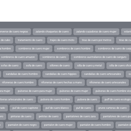
converse de cuero negras
zalando chaquetas de cuero
zalando cazadoras de cuero mujer
volan
a de cubo
tratamiento de cuero
trajes de cuero moto
tiras de cuero por metros
tiras de c
ra hombre
sombreros de cuero mujer
sombreros de cuero hombre
sombreros de cuero de car
sombreros de cuero amazon
sombreros de cuero
sombreros australianos de cuero de canguro
sofas de cuero
sofa de cuero
sillones de cuero
silla de cuero y metal
silla de cuero ofic
sandalias de cuero hombre
sandalias de cuero hippies
sandalias de cuero artesanales
s
riñoneras de cuero hombre
riñoneras de cuero hechas a mano
riñoneras de cuero artesanales
ara mujer
pulseras de cuero para mujer
pulseras de cuero mujer
pulseras de cuero hombre vic
lseras artesanales de cuero
pulsera de cuero hombre
pulsera de cuero
puff de cuero ecologic
rado
puf de cuero capitone
puf de cuero blanco
puf de cuero
prune carteras de cuero
ero
pinturas de cuero
pelotas de cuero
pantalones de cuero zara
pantalones de cuero p
o
pantalon de cuero negro
pantalon de cuero mujer
pantalon de cuero hombre
pantalon d