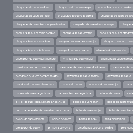
chaquetas de cuero moteras
chaquetas de cuero mango
chaquetas de cuero hombre 
chaquetas de cuero de mujer
chaquetas de cuero de dama
chaquetas de cuero de col
chaquetas de cuero blancas para hombre
chaquetas de cuero baratas mujer
chaqueta
chaqueta de cuero verde hombre
chaqueta de cuero verde
chaqueta de cuero stradivar
chaqueta de cuero para dama
chaqueta de cuero negra mujer
chaqueta de cuero mujer
chaqueta de cuero de hombre
chaqueta de cuero dama
chaqueta de cuero corta
chamarras de cuero para hombre
chamarra de cuero mujer
chamarra de cuero hombr
cazadoras de cuero mujer zara
cazadoras de cuero mujer stradivarius
cazadoras de cue
cazadoras de cuero hombre baratas
cazadoras de cuero hombre
cazadoras de cuero
cazadora de cuero estilo motero
cascos de cuero
casacas de cuero mujer
casac
carteras de cuero argentinas
carteras de cuero argentina
carteras de cuero
cart
bolsos de cuero para hombre artesanales
bolsos de cuero online
bolsos de cuero muje
bolsos artesanales de cuero hechos a mano
bolso de cuero mujer
bolso de cuero hec
boinas de cuero hombre
boinas de cuero
boinas de caza
boina piel hombre
armaduras de cuero
armadura de cuero
americanas de cuero hombre
americana