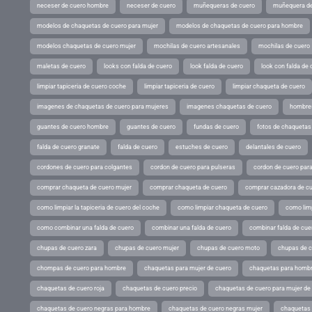
neceser de cuero hombre
neceser de cuero
muñequeras de cuero
muñequera de
modelos de chaquetas de cuero para mujer
modelos de chaquetas de cuero para hombre
modelos chaquetas de cuero mujer
mochilas de cuero artesanales
mochilas de cuero
maletas de cuero
looks con falda de cuero
look falda de cuero
look con falda de 
limpiar tapiceria de cuero coche
limpiar tapiceria de cuero
limpiar chaqueta de cuero
imagenes de chaquetas de cuero para mujeres
imagenes chaquetas de cuero
hombres
guantes de cuero hombre
guantes de cuero
fundas de cuero
fotos de chaquetas
falda de cuero granate
falda de cuero
estuches de cuero
delantales de cuero
cordones de cuero para colgantes
cordon de cuero para pulseras
cordon de cuero par
comprar chaqueta de cuero mujer
comprar chaqueta de cuero
comprar cazadora de c
como limpiar la tapiceria de cuero del coche
como limpiar chaqueta de cuero
como limp
como combinar una falda de cuero
combinar una falda de cuero
combinar falda de cue
chupas de cuero zara
chupas de cuero mujer
chupas de cuero moto
chupas de 
chompas de cuero para hombre
chaquetas para mujer de cuero
chaquetas para hombr
chaquetas de cuero roja
chaquetas de cuero precio
chaquetas de cuero para mujer d
chaquetas de cuero negras para hombre
chaquetas de cuero negras mujer
chaquetas 