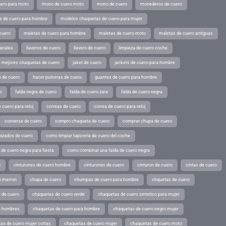
ero para moto
mono de cuero moto
mono de cuero
monederos de cuero
s de cuero para hombre
modelos chaquetas de cuero para mujer
cuero
maletas de cuero para hombre
maletas de cuero moto
maletas de cuero antiguas
sanales
llaveros de cuero
llavero de cuero
limpieza de cuero coche
s mejores chaquetas de cuero
jaket de cuero
jackets de cuero para hombre
o de cuero
hacer pulseras de cuero
guantes de cuero para hombre
o
falda negra de cuero
falda de cuero zara
falda de cuero negra
 cuero para reloj
correas de cuero
correa de cuero para reloj
converse de cuero
compro chaqueta de cuero
comprar chupa de cuero
pizados de cuero
como limpiar tapiceria de cuero del coche
de cuero negra para fiesta
como combinar una falda de cuero negra
o
cinturones de cuero hombre
cinturones de cuero
cinturon de cuero
cintas de cuero
o marron
chupa de cuero
chumpas de cuero para hombre
chquetas de cuero
 de cuero
chaquetas de cuero verde
chaquetas de cuero sintetico para mujer
a hombres
chaquetas de cuero para hombre
chaquetas de cuero negro mujer
as de cuero mujer cortas
chaquetas de cuero mujer
chaquetas de cuero moto