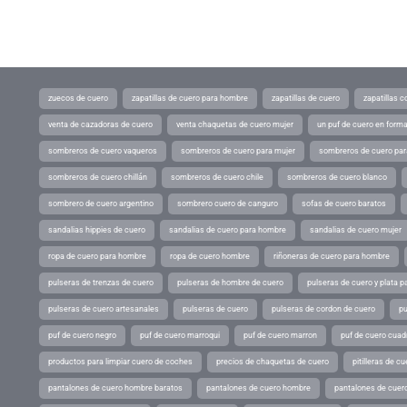
zuecos de cuero
zapatillas de cuero para hombre
zapatillas de cuero
zapatillas 
venta de cazadoras de cuero
venta chaquetas de cuero mujer
un puf de cuero en form
sombreros de cuero vaqueros
sombreros de cuero para mujer
sombreros de cuero pa
sombreros de cuero chillán
sombreros de cuero chile
sombreros de cuero blanco
sombrero de cuero argentino
sombrero cuero de canguro
sofas de cuero baratos
sandalias hippies de cuero
sandalias de cuero para hombre
sandalias de cuero mujer
ropa de cuero para hombre
ropa de cuero hombre
riñoneras de cuero para hombre
pulseras de trenzas de cuero
pulseras de hombre de cuero
pulseras de cuero y plata p
pulseras de cuero artesanales
pulseras de cuero
pulseras de cordon de cuero
pu
puf de cuero negro
puf de cuero marroqui
puf de cuero marron
puf de cuero cuad
productos para limpiar cuero de coches
precios de chaquetas de cuero
pitilleras de cu
pantalones de cuero hombre baratos
pantalones de cuero hombre
pantalones de cuer