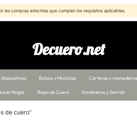
r las compras adscritas que cumplen los requisitos aplicables.
Decuero.net
 dispositivos
Bolsos y Mochilas
Carteras y monedero
ra el Hogar
Ropa de Cuero
Sombreros y Gorras
as de cuero”