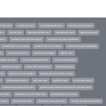
tes de cuero
vestidos de cuero
ver chaquetas de cuero
venta de cuero por metro
uero
tela de cuero
tejer pulseras de cuero
tapicerias de cuero
tapicería de cuero
pincho
sombreros de cuero de canguro
sombreros de cuero colombiano
sombrero de cuero comodo
sombrero de cuero chilenos
sombrero de cuero australiano
ina
silla de cuero marron
silla de cuero antigua
silla de cuero
andalias de cuero
saco de cuero para hombre
saco de cuero hombre
riñoneras de cuero
riñonera de cuero hombre
riñonera de cuero
eroy
pulseras de cuero hombre
pulseras de cuero hechas a mano
o
puff de cuero baratos
puff cuero gris
puff baul cuero
puf de cuero precio
productos para limpieza de cuero
productos para limpiar la tapiceria de cuero del coche
ara hombre
pantalones de cuero mujer zara
pantalones de cuero mujer
e cuero
neceseres de cuero
neceser de cuero para mujer
neceser de cuero para hombre