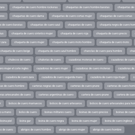
zara
chaquetas de cuero hombre rockeras
chaquetas de cuero hombre baratas
chaquetas de
ores
chaquetas de cuero dama
chaquetas de cuero cortas mujer
chaquetas de cuero cortas
s de cuero baratas
chaquetas de cuero azul
chaquetas de cuero
chaqueta negra de cuero ho
ius
chaqueta de cuero sintetico mujer
chaqueta de cuero roja
chaqueta de cuero precio
 zara
chaqueta de cuero mujer
chaqueta de cuero moto hombre
chaqueta de cuero moto
chaqueta de cuero beige
chaqueta de cuero azul hombre
chanclas de cuero para hombre
cha
e
chalecos de cuero
chaketas de cuero
cazadoras moteras de cuero
cazadoras de cuero
ro mujer el corte ingles
cazadoras de cuero mujer
cazadoras de cuero moteras
cazadoras de
cazadora de cuero zara
cazadora de cuero segunda mano
cazadora de cuero roja mujer
c
as de cuero hombre
carteras negras de cuero
carteras de cuero prune
carteras de cuero hom
eras artesanales de cuero
carteras argentinas de cuero
cartera de cuero prune
cartera de cue
r
bolsos de cuero marruecos
bolsos de cuero artesanos
bolsos de cuero artesanales para ho
ho a mano
bolso de cuero
boinas militares cuero
boinas de cuero precios
boinas de cuero
boina piel
boina gar
boina de cuero negra
boina de cuero mujer
boina de cuero inglesa
s de cuero
abrigos de cuero hombre
abrigo de cuero mujer
abrigo de cuero hombre