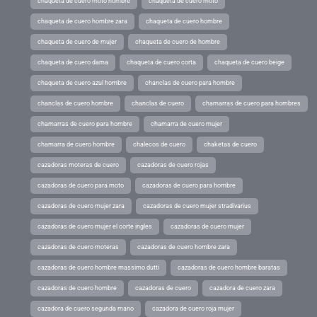
chaqueta de cuero moto hombre
chaqueta de cuero moto
chaqueta de cuero hombre zara
chaqueta de cuero hombre
chaqueta de cuero de mujer
chaqueta de cuero de hombre
chaqueta de cuero dama
chaqueta de cuero corta
chaqueta de cuero beige
chaqueta de cuero azul hombre
chanclas de cuero para hombre
chanclas de cuero hombre
chanclas de cuero
chamarras de cuero para hombres
chamarras de cuero para hombre
chamarra de cuero mujer
chamarra de cuero hombre
chalecos de cuero
chaketas de cuero
cazadoras moteras de cuero
cazadoras de cuero rojas
cazadoras de cuero para moto
cazadoras de cuero para hombre
cazadoras de cuero mujer zara
cazadoras de cuero mujer stradivarius
cazadoras de cuero mujer el corte ingles
cazadoras de cuero mujer
cazadoras de cuero moteras
cazadoras de cuero hombre zara
cazadoras de cuero hombre massimo dutti
cazadoras de cuero hombre baratas
cazadoras de cuero hombre
cazadoras de cuero
cazadora de cuero zara
cazadora de cuero segunda mano
cazadora de cuero roja mujer