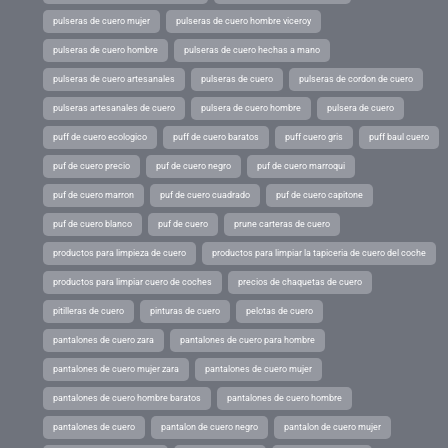
pulseras de cuero mujer
pulseras de cuero hombre viceroy
pulseras de cuero hombre
pulseras de cuero hechas a mano
pulseras de cuero artesanales
pulseras de cuero
pulseras de cordon de cuero
pulseras artesanales de cuero
pulsera de cuero hombre
pulsera de cuero
puff de cuero ecologico
puff de cuero baratos
puff cuero gris
puff baul cuero
puf de cuero precio
puf de cuero negro
puf de cuero marroqui
puf de cuero marron
puf de cuero cuadrado
puf de cuero capitone
puf de cuero blanco
puf de cuero
prune carteras de cuero
productos para limpieza de cuero
productos para limpiar la tapiceria de cuero del coche
productos para limpiar cuero de coches
precios de chaquetas de cuero
pitilleras de cuero
pinturas de cuero
pelotas de cuero
pantalones de cuero zara
pantalones de cuero para hombre
pantalones de cuero mujer zara
pantalones de cuero mujer
pantalones de cuero hombre baratos
pantalones de cuero hombre
pantalones de cuero
pantalon de cuero negro
pantalon de cuero mujer