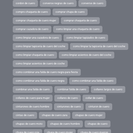
cordon de cuero
converse negras de cuero
converse de cuero
compro chaqueta de cuero
comprar chupa de cuero
comprar chaqueta de cuero mujer
comprar chaqueta de cuero
comprar cazadora de cuero
como limpiar una chaqueta de cuero
como limpiar una cazadora de cuero
como limpiar tapizados de cuero
como limpiar tapiceria de cuero del coche
como limpiar la tapiceria de cuero del coche
como limpiar chaqueta de cuero
como limpiar asientos de cuero del coche
como limpiar asientos de cuero de coche
como combinar una falda de cuero negra para fiesta
como combinar una falda de cuero negra
como combinar una falda de cuero
combinar una falda de cuero
combinar falda de cuero
collares largos de cuero
collares de cuero para mujer
collares de cuero
collar de cuero
cinturones de cuero hombre
cinturones de cuero
cinturon de cuero
cintas de cuero
chupas de cuero zara
chupas de cuero mujer
chupas de cuero moto
chupas de cuero hombre
chupas de cuero
chupa de cuero roja
chupa de cuero mujer
chupa de cuero marron