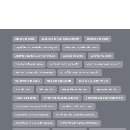
zuecos de cuero
zapatillas de cuero para hombre
zapatillas de cuero
zapatillas converse de cuero negras
zalando chaquetas de cuero
zalando cazadoras de cuero mujer
volantes de cuero
vestidos de cuero
ver chaquetas de cuero
venta de cuero por metro
venta de cazadoras de cuero
venta chaquetas de cuero mujer
un puf de cuero en forma de cubo
tratamiento de cuero
trajes de cuero moto
tiras de cuero por metros
tiras de cuero
tela de cuero
tejer pulseras de cuero
tapicerias de cuero
tapicería de cuero
sombreros de cuero vaqueros
sombreros de cuero para mujer
sombreros de cuero para hombre
sombreros de cuero mujer
sombreros de cuero hombre
sombreros de cuero de carpincho
sombreros de cuero de canguro
sombreros de cuero colombiano