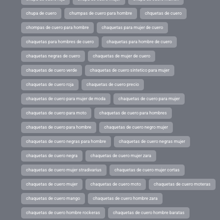
chupa de cuero
chumpas de cuero para hombre
chquetas de cuero
chompas de cuero para hombre
chaquetas para mujer de cuero
chaquetas para hombres de cuero
chaquetas para hombre de cuero
chaquetas negras de cuero
chaquetas de mujer de cuero
chaquetas de cuero verde
chaquetas de cuero sintetico para mujer
chaquetas de cuero roja
chaquetas de cuero precio
chaquetas de cuero para mujer de moda
chaquetas de cuero para mujer
chaquetas de cuero para moto
chaquetas de cuero para hombres
chaquetas de cuero para hombre
chaquetas de cuero negro mujer
chaquetas de cuero negras para hombre
chaquetas de cuero negras mujer
chaquetas de cuero negra
chaquetas de cuero mujer zara
chaquetas de cuero mujer stradivarius
chaquetas de cuero mujer cortas
chaquetas de cuero mujer
chaquetas de cuero moto
chaquetas de cuero moteras
chaquetas de cuero mango
chaquetas de cuero hombre zara
chaquetas de cuero hombre rockeras
chaquetas de cuero hombre baratas