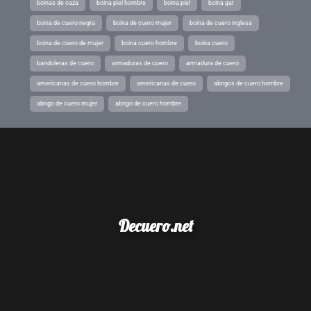
boinas de caza
boina piel hombre
boina piel
boina gar
boina de cuero negra
boina de cuero mujer
boina de cuero inglesa
boina de cuero de mujer
boina cuero hombre
boina cuero
bandoleras de cuero
armaduras de cuero
armadura de cuero
americanas de cuero hombre
americanas de cuero
abrigos de cuero hombre
abrigo de cuero mujer
abrigo de cuero hombre
Decuero.net