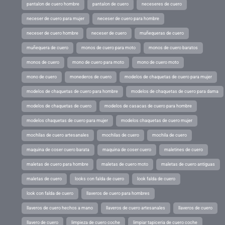
pantalon de cuero hombre
pantalon de cuero
neceseres de cuero
neceser de cuero para mujer
neceser de cuero para hombre
neceser de cuero hombre
neceser de cuero
muñequeras de cuero
muñequera de cuero
monos de cuero para moto
monos de cuero baratos
monos de cuero
mono de cuero para moto
mono de cuero moto
mono de cuero
monederos de cuero
modelos de chaquetas de cuero para mujer
modelos de chaquetas de cuero para hombre
modelos de chaquetas de cuero para dama
modelos de chaquetas de cuero
modelos de casacas de cuero para hombre
modelos chaquetas de cuero para mujer
modelos chaquetas de cuero mujer
mochilas de cuero artesanales
mochilas de cuero
mochila de cuero
maquina de coser cuero barata
maquina de coser cuero
maletines de cuero
maletas de cuero para hombre
maletas de cuero moto
maletas de cuero antiguas
maletas de cuero
looks con falda de cuero
look falda de cuero
look con falda de cuero
llaveros de cuero para hombres
llaveros de cuero hechos a mano
llaveros de cuero artesanales
llaveros de cuero
llavero de cuero
limpieza de cuero coche
limpiar tapiceria de cuero coche