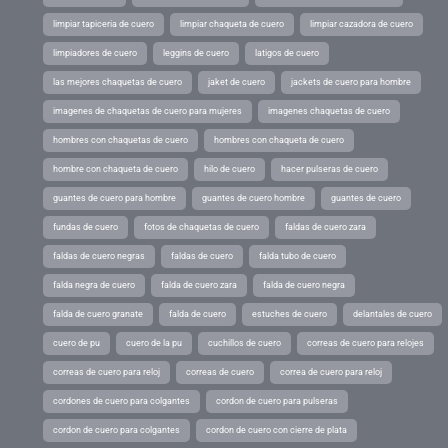
limpiar tapiceria de cuero
limpiar chaqueta de cuero
limpiar cazadora de cuero
limpiadores de cuero
leggins de cuero
latigos de cuero
las mejores chaquetas de cuero
jaket de cuero
jackets de cuero para hombre
imagenes de chaquetas de cuero para mujeres
imagenes chaquetas de cuero
hombres con chaquetas de cuero
hombres con chaqueta de cuero
hombre con chaqueta de cuero
hilo de cuero
hacer pulseras de cuero
guantes de cuero para hombre
guantes de cuero hombre
guantes de cuero
fundas de cuero
fotos de chaquetas de cuero
faldas de cuero zara
faldas de cuero negras
faldas de cuero
falda tubo de cuero
falda negra de cuero
falda de cuero zara
falda de cuero negra
falda de cuero granate
falda de cuero
estuches de cuero
delantales de cuero
cuero de pu
cuero de la pu
cuchillos de cuero
correas de cuero para relojes
correas de cuero para reloj
correas de cuero
correa de cuero para reloj
cordones de cuero para colgantes
cordon de cuero para pulseras
cordon de cuero para colgantes
cordon de cuero con cierre de plata