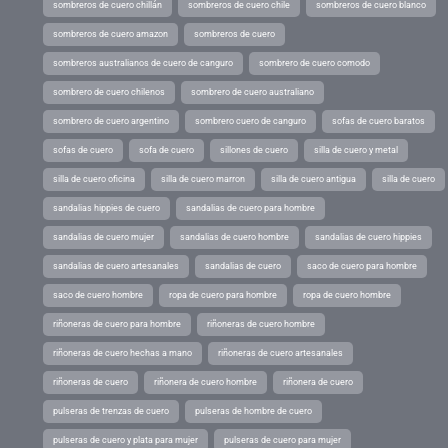
sombreros de cuero chillán
sombreros de cuero chile
sombreros de cuero blanco
sombreros de cuero amazon
sombreros de cuero
sombreros australianos de cuero de canguro
sombrero de cuero comodo
sombrero de cuero chilenos
sombrero de cuero australiano
sombrero de cuero argentino
sombrero cuero de canguro
sofas de cuero baratos
sofas de cuero
sofa de cuero
sillones de cuero
silla de cuero y metal
silla de cuero oficina
silla de cuero marron
silla de cuero antigua
silla de cuero
sandalias hippies de cuero
sandalias de cuero para hombre
sandalias de cuero mujer
sandalias de cuero hombre
sandalias de cuero hippies
sandalias de cuero artesanales
sandalias de cuero
saco de cuero para hombre
saco de cuero hombre
ropa de cuero para hombre
ropa de cuero hombre
riñoneras de cuero para hombre
riñoneras de cuero hombre
riñoneras de cuero hechas a mano
riñoneras de cuero artesanales
riñoneras de cuero
riñonera de cuero hombre
riñonera de cuero
pulseras de trenzas de cuero
pulseras de hombre de cuero
pulseras de cuero y plata para mujer
pulseras de cuero para mujer