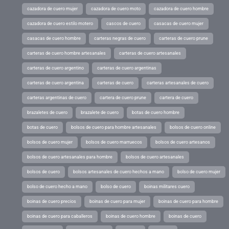
cazadora de cuero mujer
cazadora de cuero moto
cazadora de cuero hombre
cazadora de cuero estilo motero
cascos de cuero
casacas de cuero mujer
casacas de cuero hombre
carteras negras de cuero
carteras de cuero prune
carteras de cuero hombre artesanales
carteras de cuero artesanales
carteras de cuero argentino
carteras de cuero argentinas
carteras de cuero argentina
carteras de cuero
carteras artesanales de cuero
carteras argentinas de cuero
cartera de cuero prune
cartera de cuero
brazaletes de cuero
brazalete de cuero
botas de cuero hombre
botas de cuero
bolsos de cuero para hombre artesanales
bolsos de cuero online
bolsos de cuero mujer
bolsos de cuero marruecos
bolsos de cuero artesanos
bolsos de cuero artesanales para hombre
bolsos de cuero artesanales
bolsos de cuero
bolsos artesanales de cuero hechos a mano
bolso de cuero mujer
bolso de cuero hecho a mano
bolso de cuero
boinas militares cuero
boinas de cuero precios
boinas de cuero para mujer
boinas de cuero para hombre
boinas de cuero para caballeros
boinas de cuero hombre
boinas de cuero