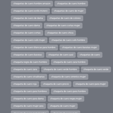
chaquetas de cuero hombre amazon
chaquetas de cuero hombre
chaquetas de cuero estilo motero
chaquetas de cuero de mujer
chaquetas de cuero de dama
chaquetas de cuero de colores
chaquetas de cuero dama
chaquetas de cuero cortas mujer
chaquetas de cuero cortas
chaquetas de cuero chica
chaquetas de cuero cafe mujer
chaquetas de cuero cafe hombre
chaquetas de cuero blancas para hombre
chaquetas de cuero baratas mujer
chaquetas de cuero baratas
chaquetas de cuero azul
chaquetas de cuero
chaqueta negra de cuero hombre
chaqueta de cuero zara hombre
chaqueta de cuero zara
chaqueta de cuero verde hombre
chaqueta de cuero verde
chaqueta de cuero stradivarius
chaqueta de cuero sintetico mujer
chaqueta de cuero roja
chaqueta de cuero precio
chaqueta de cuero para mujer
chaqueta de cuero para hombres
chaqueta de cuero para hombre
chaqueta de cuero para dama
chaqueta de cuero negra mujer
chaqueta de cuero mujer zara
chaqueta de cuero mujer