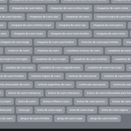
ores
chaquetas de cuero dama
chaquetas de cuero cortas mujer
chaquetas de cuero cortas
s de cuero baratas
chaquetas de cuero azul
chaquetas de cuero
chaqueta negra de cuero ho
ius
chaqueta de cuero sintetico mujer
chaqueta de cuero roja
chaqueta de cuero precio
 zara
chaqueta de cuero mujer
chaqueta de cuero moto hombre
chaqueta de cuero moto
chaqueta de cuero beige
chaqueta de cuero azul hombre
chanclas de cuero para hombre
cha
e
chalecos de cuero
chaketas de cuero
cazadoras moteras de cuero
cazadoras de cuero
ro mujer el corte ingles
cazadoras de cuero mujer
cazadoras de cuero moteras
cazadoras de
cazadora de cuero zara
cazadora de cuero segunda mano
cazadora de cuero roja mujer
c
as de cuero hombre
carteras negras de cuero
carteras de cuero prune
carteras de cuero hom
eras artesanales de cuero
carteras argentinas de cuero
cartera de cuero prune
cartera de cue
r
bolsos de cuero marruecos
bolsos de cuero artesanos
bolsos de cuero artesanales para ho
ho a mano
bolso de cuero
boinas militares cuero
boinas de cuero precios
boinas de cuero
boina piel
boina gar
boina de cuero negra
boina de cuero mujer
boina de cuero inglesa
s de cuero
abrigos de cuero hombre
abrigo de cuero mujer
abrigo de cuero hombre