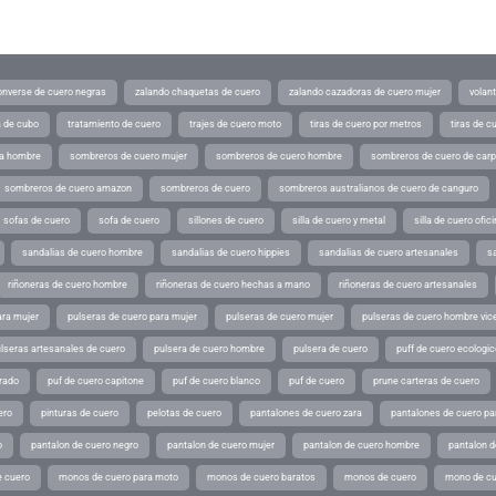
converse de cuero negras
zalando chaquetas de cuero
zalando cazadoras de cuero mujer
volan
a de cubo
tratamiento de cuero
trajes de cuero moto
tiras de cuero por metros
tiras de c
ra hombre
sombreros de cuero mujer
sombreros de cuero hombre
sombreros de cuero de car
sombreros de cuero amazon
sombreros de cuero
sombreros australianos de cuero de canguro
sofas de cuero
sofa de cuero
sillones de cuero
silla de cuero y metal
silla de cuero ofic
sandalias de cuero hombre
sandalias de cuero hippies
sandalias de cuero artesanales
s
riñoneras de cuero hombre
riñoneras de cuero hechas a mano
riñoneras de cuero artesanales
ara mujer
pulseras de cuero para mujer
pulseras de cuero mujer
pulseras de cuero hombre vic
lseras artesanales de cuero
pulsera de cuero hombre
pulsera de cuero
puff de cuero ecologic
rado
puf de cuero capitone
puf de cuero blanco
puf de cuero
prune carteras de cuero
ero
pinturas de cuero
pelotas de cuero
pantalones de cuero zara
pantalones de cuero p
o
pantalon de cuero negro
pantalon de cuero mujer
pantalon de cuero hombre
pantalon d
 cuero
monos de cuero para moto
monos de cuero baratos
monos de cuero
mono de cu