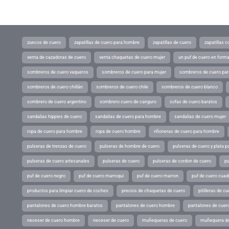
zuecos de cuero
zapatillas de cuero para hombre
zapatillas de cuero
zapatillas 
venta de cazadoras de cuero
venta chaquetas de cuero mujer
un puf de cuero en form
sombreros de cuero vaqueros
sombreros de cuero para mujer
sombreros de cuero pa
sombreros de cuero chillán
sombreros de cuero chile
sombreros de cuero blanco
sombrero de cuero argentino
sombrero cuero de canguro
sofas de cuero baratos
sandalias hippies de cuero
sandalias de cuero para hombre
sandalias de cuero mujer
ropa de cuero para hombre
ropa de cuero hombre
riñoneras de cuero para hombre
pulseras de trenzas de cuero
pulseras de hombre de cuero
pulseras de cuero y plata p
pulseras de cuero artesanales
pulseras de cuero
pulseras de cordon de cuero
pu
puf de cuero negro
puf de cuero marroqui
puf de cuero marron
puf de cuero cuad
productos para limpiar cuero de coches
precios de chaquetas de cuero
pitilleras de cu
pantalones de cuero hombre baratos
pantalones de cuero hombre
pantalones de cuer
neceser de cuero hombre
neceser de cuero
muñequeras de cuero
muñequera de