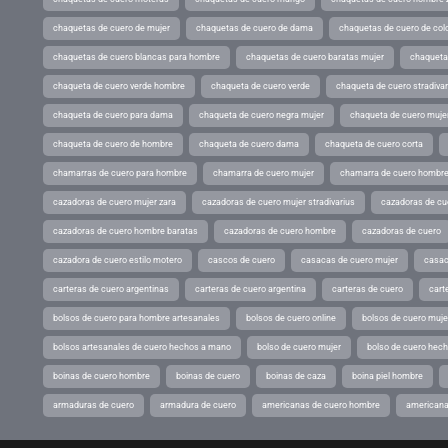
chaquetas de cuero de mujer
chaquetas de cuero de dama
chaquetas de cuero de col
chaquetas de cuero blancas para hombre
chaquetas de cuero baratas mujer
chaqueta
chaqueta de cuero verde hombre
chaqueta de cuero verde
chaqueta de cuero stradivar
chaqueta de cuero para dama
chaqueta de cuero negra mujer
chaqueta de cuero mujer
chaqueta de cuero de hombre
chaqueta de cuero dama
chaqueta de cuero corta
chamarras de cuero para hombre
chamarra de cuero mujer
chamarra de cuero hombr
cazadoras de cuero mujer zara
cazadoras de cuero mujer stradivarius
cazadoras de cue
cazadoras de cuero hombre baratas
cazadoras de cuero hombre
cazadoras de cuero
cazadora de cuero estilo motero
cascos de cuero
casacas de cuero mujer
casac
carteras de cuero argentinas
carteras de cuero argentina
carteras de cuero
cart
bolsos de cuero para hombre artesanales
bolsos de cuero online
bolsos de cuero muje
bolsos artesanales de cuero hechos a mano
bolso de cuero mujer
bolso de cuero hec
boinas de cuero hombre
boinas de cuero
boinas de caza
boina piel hombre
armaduras de cuero
armadura de cuero
americanas de cuero hombre
americana