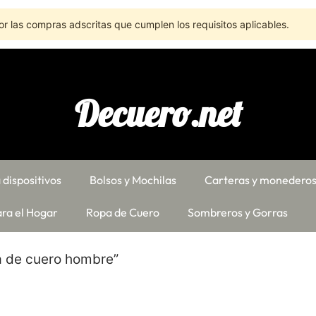
r las compras adscritas que cumplen los requisitos aplicables.
Decuero.net
 dispositivos
Bolsos y Mochilas
Carteras y monedero
ra el Hogar
Ropa de Cuero
Sombreros y Gorras
a de cuero hombre”