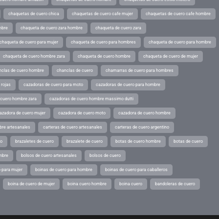
chaquetas de cuero chica
chaquetas de cuero cafe mujer
chaquetas de cuero cafe hombre
mbre
chaqueta de cuero zara hombre
chaqueta de cuero zara
chaqueta de cuero para mujer
chaqueta de cuero para hombres
chaqueta de cuero para hombre
chaqueta de cuero hombre zara
chaqueta de cuero hombre
chaqueta de cuero de mujer
nclas de cuero hombre
chanclas de cuero
chamarras de cuero para hombres
 rojas
cazadoras de cuero para moto
cazadoras de cuero para hombre
 cuero hombre zara
cazadoras de cuero hombre massimo dutti
azadora de cuero mujer
cazadora de cuero moto
cazadora de cuero hombre
bre artesanales
carteras de cuero artesanales
carteras de cuero argentino
ro
brazaletes de cuero
brazalete de cuero
botas de cuero hombre
botas de cuero
mbre
bolsos de cuero artesanales
bolsos de cuero
 para mujer
boinas de cuero para hombre
boinas de cuero para caballeros
boina de cuero de mujer
boina cuero hombre
boina cuero
bandoleras de cuero