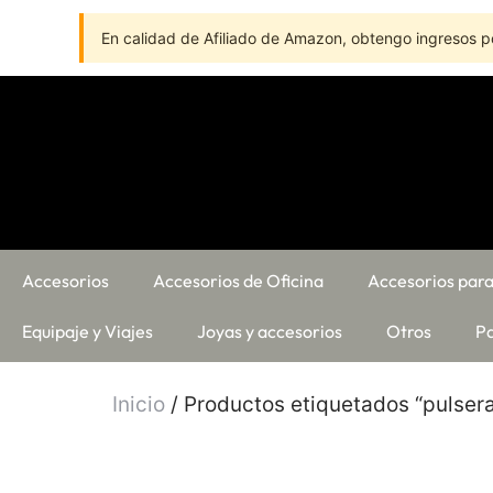
En calidad de Afiliado de Amazon, obtengo ingresos po
Accesorios
Accesorios de Oficina
Accesorios para
Equipaje y Viajes
Joyas y accesorios
Otros
Pa
Inicio
/ Productos etiquetados “pulser