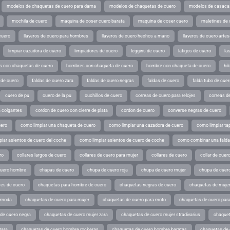
modelos de chaquetas de cuero para dama
modelos de chaquetas de cuero
modelos de casaca
mochila de cuero
maquina de coser cuero barata
maquina de coser cuero
maletines de 
cuero
llaveros de cuero para hombres
llaveros de cuero hechos a mano
llaveros de cuero arte
limpiar cazadora de cuero
limpiadores de cuero
leggins de cuero
latigos de cuero
la
 con chaquetas de cuero
hombres con chaqueta de cuero
hombre con chaqueta de cuero
hil
 de cuero
faldas de cuero zara
faldas de cuero negras
faldas de cuero
falda tubo de cuer
cuero de pu
cuero de la pu
cuchillos de cuero
correas de cuero para relojes
correas de
a colgantes
cordon de cuero con cierre de plata
cordon de cuero
converse negras de cuero
uero
como limpiar una chaqueta de cuero
como limpiar una cazadora de cuero
como limpiar ta
iar asientos de cuero del coche
como limpiar asientos de cuero de coche
como combinar una falda 
ro
collares largos de cuero
collares de cuero para mujer
collares de cuero
collar de cuer
cuero hombre
chupas de cuero
chupa de cuero roja
chupa de cuero mujer
chupa de cuer
es de cuero
chaquetas para hombre de cuero
chaquetas negras de cuero
chaquetas de mujer
e moda
chaquetas de cuero para mujer
chaquetas de cuero para moto
chaquetas de cuero par
de cuero negra
chaquetas de cuero mujer zara
chaquetas de cuero mujer stradivarius
chaquet
zara
chaquetas de cuero hombre rockeras
chaquetas de cuero hombre baratas
chaquetas de