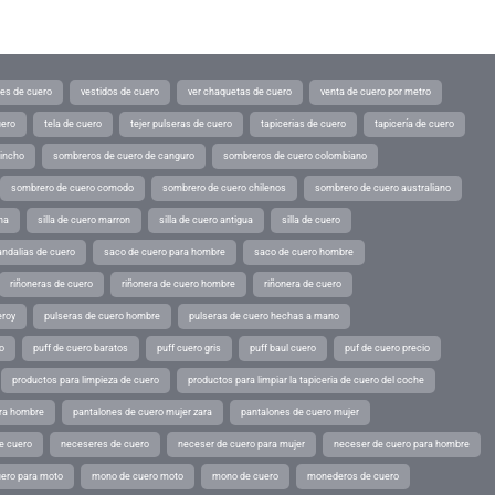
tes de cuero
vestidos de cuero
ver chaquetas de cuero
venta de cuero por metro
uero
tela de cuero
tejer pulseras de cuero
tapicerias de cuero
tapicería de cuero
pincho
sombreros de cuero de canguro
sombreros de cuero colombiano
sombrero de cuero comodo
sombrero de cuero chilenos
sombrero de cuero australiano
ina
silla de cuero marron
silla de cuero antigua
silla de cuero
andalias de cuero
saco de cuero para hombre
saco de cuero hombre
riñoneras de cuero
riñonera de cuero hombre
riñonera de cuero
eroy
pulseras de cuero hombre
pulseras de cuero hechas a mano
o
puff de cuero baratos
puff cuero gris
puff baul cuero
puf de cuero precio
productos para limpieza de cuero
productos para limpiar la tapiceria de cuero del coche
ara hombre
pantalones de cuero mujer zara
pantalones de cuero mujer
e cuero
neceseres de cuero
neceser de cuero para mujer
neceser de cuero para hombre
ero para moto
mono de cuero moto
mono de cuero
monederos de cuero