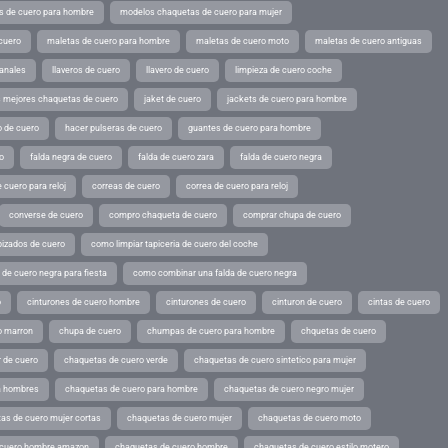
s de cuero para hombre
modelos chaquetas de cuero para mujer
cuero
maletas de cuero para hombre
maletas de cuero moto
maletas de cuero antiguas
sanales
llaveros de cuero
llavero de cuero
limpieza de cuero coche
s mejores chaquetas de cuero
jaket de cuero
jackets de cuero para hombre
o de cuero
hacer pulseras de cuero
guantes de cuero para hombre
o
falda negra de cuero
falda de cuero zara
falda de cuero negra
 cuero para reloj
correas de cuero
correa de cuero para reloj
converse de cuero
compro chaqueta de cuero
comprar chupa de cuero
pizados de cuero
como limpiar tapiceria de cuero del coche
de cuero negra para fiesta
como combinar una falda de cuero negra
o
cinturones de cuero hombre
cinturones de cuero
cinturon de cuero
cintas de cuero
o marron
chupa de cuero
chumpas de cuero para hombre
chquetas de cuero
 de cuero
chaquetas de cuero verde
chaquetas de cuero sintetico para mujer
a hombres
chaquetas de cuero para hombre
chaquetas de cuero negro mujer
as de cuero mujer cortas
chaquetas de cuero mujer
chaquetas de cuero moto
 cuero hombre amazon
chaquetas de cuero hombre
chaquetas de cuero estilo motero