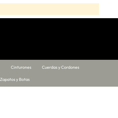
s
Cinturones
Cuerdas y Cordones
Zapatos y Botas