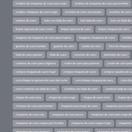
modelos de chaquetas de cuero para mujer
modelos de chaquetas de cuero para hombre
modelos chaquetas de cuero mujer
mochilas de cuero artesanales
mochilas de cuero
maletas de cuero
looks con falda de cuero
look falda de cuero
look con falda de 
limpiar tapiceria de cuero coche
limpiar tapiceria de cuero
limpiar chaqueta de cuero
imagenes de chaquetas de cuero para mujeres
imagenes chaquetas de cuero
hombres
guantes de cuero hombre
guantes de cuero
fundas de cuero
fotos de chaquetas
falda de cuero granate
falda de cuero
estuches de cuero
delantales de cuero
cordones de cuero para colgantes
cordon de cuero para pulseras
cordon de cuero par
comprar chaqueta de cuero mujer
comprar chaqueta de cuero
comprar cazadora de c
como limpiar la tapiceria de cuero del coche
como limpiar chaqueta de cuero
como limp
como combinar una falda de cuero
combinar una falda de cuero
combinar falda de cue
chupas de cuero zara
chupas de cuero mujer
chupas de cuero moto
chupas de 
chompas de cuero para hombre
chaquetas para mujer de cuero
chaquetas para hombr
chaquetas de cuero roja
chaquetas de cuero precio
chaquetas de cuero para mujer d
chaquetas de cuero negras para hombre
chaquetas de cuero negras mujer
chaquetas 
chaquetas de cuero moteras
chaquetas de cuero mango
chaquetas de cuero hombre 