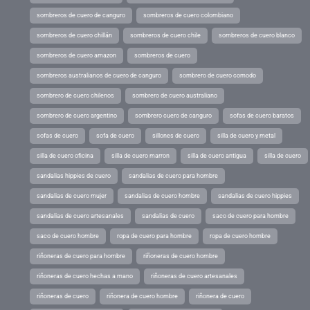
sombreros de cuero de canguro
sombreros de cuero colombiano
sombreros de cuero chillán
sombreros de cuero chile
sombreros de cuero blanco
sombreros de cuero amazon
sombreros de cuero
sombreros australianos de cuero de canguro
sombrero de cuero comodo
sombrero de cuero chilenos
sombrero de cuero australiano
sombrero de cuero argentino
sombrero cuero de canguro
sofas de cuero baratos
sofas de cuero
sofa de cuero
sillones de cuero
silla de cuero y metal
silla de cuero oficina
silla de cuero marron
silla de cuero antigua
silla de cuero
sandalias hippies de cuero
sandalias de cuero para hombre
sandalias de cuero mujer
sandalias de cuero hombre
sandalias de cuero hippies
sandalias de cuero artesanales
sandalias de cuero
saco de cuero para hombre
saco de cuero hombre
ropa de cuero para hombre
ropa de cuero hombre
riñoneras de cuero para hombre
riñoneras de cuero hombre
riñoneras de cuero hechas a mano
riñoneras de cuero artesanales
riñoneras de cuero
riñonera de cuero hombre
riñonera de cuero