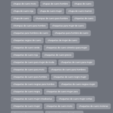
chupas de cuero moto
chupas de cuero hombre
chupas de cuero
chupa de cuero roja
chupa de cuero mujer
chupa de cuero marron
chupa de cuero
chumpas de cuero para hombre
chquetas de cuero
chompas de cuero para hombre
chaquetas para mujer de cuero
chaquetas para hombres de cuero
chaquetas para hombre de cuero
chaquetas negras de cuero
chaquetas de mujer de cuero
chaquetas de cuero verde
chaquetas de cuero sintetico para mujer
chaquetas de cuero roja
chaquetas de cuero precio
chaquetas de cuero para mujer de moda
chaquetas de cuero para mujer
chaquetas de cuero para moto
chaquetas de cuero para hombres
chaquetas de cuero para hombre
chaquetas de cuero negro mujer
chaquetas de cuero negras para hombre
chaquetas de cuero negras mujer
chaquetas de cuero negra
chaquetas de cuero mujer zara
chaquetas de cuero mujer stradivarius
chaquetas de cuero mujer cortas
chaquetas de cuero mujer
chaquetas de cuero moto
chaquetas de cuero moteras