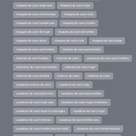
chaqueta de cuero mujer zara
chaqueta de cuero mujer
chaqueta de cuero moto hombre
chaqueta de cuero moto
chaqueta de cuero hombre zara
chaqueta de cuero hombre
chaqueta de cuero de mujer
chaqueta de cuero de hombre
chaqueta de cuero dama
chaqueta de cuero corta
chaqueta de cuero beige
chaqueta de cuero azul hombre
chanclas de cuero para hombre
chanclas de cuero hombre
chanclas de cuero
chamarras de cuero para hombres
chamarras de cuero para hombre
chamarra de cuero mujer
chamarra de cuero hombre
chalecos de cuero
chaketas de cuero
cazadoras moteras de cuero
cazadoras de cuero rojas
cazadoras de cuero para moto
cazadoras de cuero para hombre
cazadoras de cuero mujer zara
cazadoras de cuero mujer stradivarius
cazadoras de cuero mujer el corte ingles
cazadoras de cuero mujer
cazadoras de cuero moteras
cazadoras de cuero hombre zara
cazadoras de cuero hombre massimo dutti
cazadoras de cuero hombre baratas