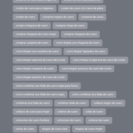
cordon de cuero para colgantes
cordon de cuero con cierre de plata
cordon de cuero
converse negras de cuero
converse de cuero
compro chaqueta de cuero
comprar chupa de cuero
comprar chaqueta de cuero mujer
comprar chaqueta de cuero
comprar cazadora de cuero
como limpiar una chaqueta de cuero
como limpiar una cazadora de cuero
como limpiar tapizados de cuero
como limpiar tapiceria de cuero del coche
como limpiar la tapiceria de cuero del coche
como limpiar chaqueta de cuero
como limpiar asientos de cuero del coche
como limpiar asientos de cuero de coche
como combinar una falda de cuero negra para fiesta
como combinar una falda de cuero negra
como combinar una falda de cuero
combinar una falda de cuero
combinar falda de cuero
collares largos de cuero
collares de cuero para mujer
collares de cuero
collar de cuero
cinturones de cuero hombre
cinturones de cuero
cinturon de cuero
cintas de cuero
chupas de cuero zara
chupas de cuero mujer