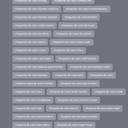
chaquetas de cuero mango
chaquetas de cuero hombre zara
chaquetas de cuero hombre rockeras
chaquetas de cuero hombre baratas
chaquetas de cuero hombre amazon
chaquetas de cuero hombre
chaquetas de cuero estilo motero
chaquetas de cuero de mujer
chaquetas de cuero de dama
chaquetas de cuero de colores
chaquetas de cuero dama
chaquetas de cuero cortas mujer
chaquetas de cuero cortas
chaquetas de cuero chica
chaquetas de cuero cafe mujer
chaquetas de cuero cafe hombre
chaquetas de cuero blancas para hombre
chaquetas de cuero baratas mujer
chaquetas de cuero baratas
chaquetas de cuero azul
chaquetas de cuero
chaqueta negra de cuero hombre
chaqueta de cuero zara hombre
chaqueta de cuero zara
chaqueta de cuero verde hombre
chaqueta de cuero verde
chaqueta de cuero stradivarius
chaqueta de cuero sintetico mujer
chaqueta de cuero roja
chaqueta de cuero precio
chaqueta de cuero para mujer
chaqueta de cuero para hombres
chaqueta de cuero para hombre
chaqueta de cuero para dama
chaqueta de cuero negra mujer