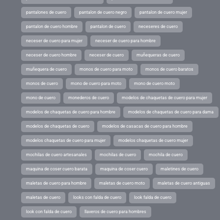
pantalones de cuero
pantalon de cuero negro
pantalon de cuero mujer
pantalon de cuero hombre
pantalon de cuero
neceseres de cuero
neceser de cuero para mujer
neceser de cuero para hombre
neceser de cuero hombre
neceser de cuero
muñequeras de cuero
muñequera de cuero
monos de cuero para moto
monos de cuero baratos
monos de cuero
mono de cuero para moto
mono de cuero moto
mono de cuero
monederos de cuero
modelos de chaquetas de cuero para mujer
modelos de chaquetas de cuero para hombre
modelos de chaquetas de cuero para dama
modelos de chaquetas de cuero
modelos de casacas de cuero para hombre
modelos chaquetas de cuero para mujer
modelos chaquetas de cuero mujer
mochilas de cuero artesanales
mochilas de cuero
mochila de cuero
maquina de coser cuero barata
maquina de coser cuero
maletines de cuero
maletas de cuero para hombre
maletas de cuero moto
maletas de cuero antiguas
maletas de cuero
looks con falda de cuero
look falda de cuero
look con falda de cuero
llaveros de cuero para hombres