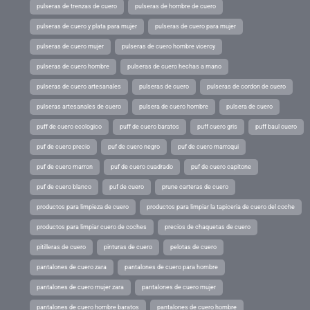
pulseras de trenzas de cuero
pulseras de hombre de cuero
pulseras de cuero y plata para mujer
pulseras de cuero para mujer
pulseras de cuero mujer
pulseras de cuero hombre viceroy
pulseras de cuero hombre
pulseras de cuero hechas a mano
pulseras de cuero artesanales
pulseras de cuero
pulseras de cordon de cuero
pulseras artesanales de cuero
pulsera de cuero hombre
pulsera de cuero
puff de cuero ecologico
puff de cuero baratos
puff cuero gris
puff baul cuero
puf de cuero precio
puf de cuero negro
puf de cuero marroqui
puf de cuero marron
puf de cuero cuadrado
puf de cuero capitone
puf de cuero blanco
puf de cuero
prune carteras de cuero
productos para limpieza de cuero
productos para limpiar la tapiceria de cuero del coche
productos para limpiar cuero de coches
precios de chaquetas de cuero
pitilleras de cuero
pinturas de cuero
pelotas de cuero
pantalones de cuero zara
pantalones de cuero para hombre
pantalones de cuero mujer zara
pantalones de cuero mujer
pantalones de cuero hombre baratos
pantalones de cuero hombre