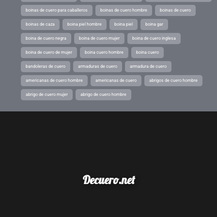
boinas de cuero para caballeros
boinas de cuero hombre
boinas de cuero
boinas de caza
boina piel hombre
boina piel
boina gar
boina de cuero negra
boina de cuero mujer
boina de cuero inglesa
boina de cuero de mujer
boina cuero hombre
boina cuero
bandoleras de cuero
armaduras de cuero
armadura de cuero
americanas de cuero hombre
americanas de cuero
abrigos de cuero hombre
abrigo de cuero mujer
abrigo de cuero hombre
Decuero.net