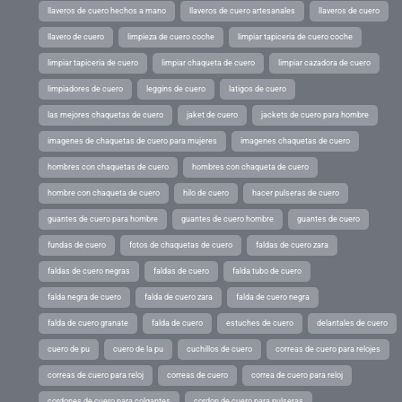
llaveros de cuero hechos a mano
llaveros de cuero artesanales
llaveros de cuero
llavero de cuero
limpieza de cuero coche
limpiar tapiceria de cuero coche
limpiar tapiceria de cuero
limpiar chaqueta de cuero
limpiar cazadora de cuero
limpiadores de cuero
leggins de cuero
latigos de cuero
las mejores chaquetas de cuero
jaket de cuero
jackets de cuero para hombre
imagenes de chaquetas de cuero para mujeres
imagenes chaquetas de cuero
hombres con chaquetas de cuero
hombres con chaqueta de cuero
hombre con chaqueta de cuero
hilo de cuero
hacer pulseras de cuero
guantes de cuero para hombre
guantes de cuero hombre
guantes de cuero
fundas de cuero
fotos de chaquetas de cuero
faldas de cuero zara
faldas de cuero negras
faldas de cuero
falda tubo de cuero
falda negra de cuero
falda de cuero zara
falda de cuero negra
falda de cuero granate
falda de cuero
estuches de cuero
delantales de cuero
cuero de pu
cuero de la pu
cuchillos de cuero
correas de cuero para relojes
correas de cuero para reloj
correas de cuero
correa de cuero para reloj
cordones de cuero para colgantes
cordon de cuero para pulseras