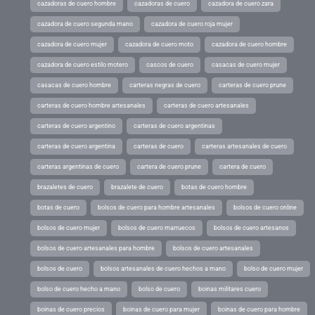
cazadoras de cuero hombre
cazadoras de cuero
cazadora de cuero zara
cazadora de cuero segunda mano
cazadora de cuero roja mujer
cazadora de cuero mujer
cazadora de cuero moto
cazadora de cuero hombre
cazadora de cuero estilo motero
cascos de cuero
casacas de cuero mujer
casacas de cuero hombre
carteras negras de cuero
carteras de cuero prune
carteras de cuero hombre artesanales
carteras de cuero artesanales
carteras de cuero argentino
carteras de cuero argentinas
carteras de cuero argentina
carteras de cuero
carteras artesanales de cuero
carteras argentinas de cuero
cartera de cuero prune
cartera de cuero
brazaletes de cuero
brazalete de cuero
botas de cuero hombre
botas de cuero
bolsos de cuero para hombre artesanales
bolsos de cuero online
bolsos de cuero mujer
bolsos de cuero marruecos
bolsos de cuero artesanos
bolsos de cuero artesanales para hombre
bolsos de cuero artesanales
bolsos de cuero
bolsos artesanales de cuero hechos a mano
bolso de cuero mujer
bolso de cuero hecho a mano
bolso de cuero
boinas militares cuero
boinas de cuero precios
boinas de cuero para mujer
boinas de cuero para hombre