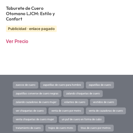
Taburete de Cuero
Otomano LJCM: Estilo y
Confort
Publicidad · enlace pagado
Ver Precio
zuecos de cuero
zapatillas de cuero para hombre
zapatillas de cuero
zapatillas converse de cuero negras
zalando chaquetas de cuero
zalando cazadoras de cuero mujer
volantes de cuero
vestidos de cuero
ver chaquetas de cuero
venta de cuero por metro
venta de cazadoras de cuero
venta chaquetas de cuero mujer
un puf de cuero en forma de cubo
tratamiento de cuero
trajes de cuero moto
tiras de cuero por metros