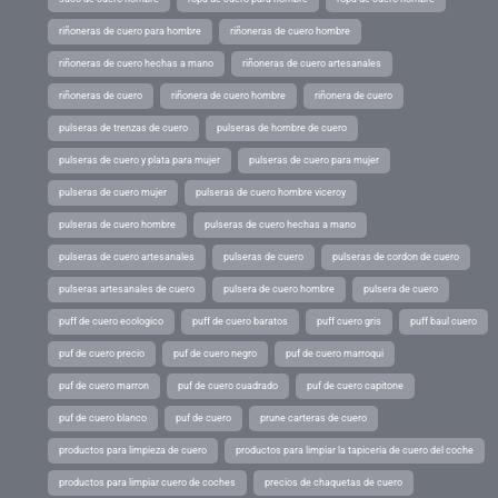
riñoneras de cuero para hombre
riñoneras de cuero hombre
riñoneras de cuero hechas a mano
riñoneras de cuero artesanales
riñoneras de cuero
riñonera de cuero hombre
riñonera de cuero
pulseras de trenzas de cuero
pulseras de hombre de cuero
pulseras de cuero y plata para mujer
pulseras de cuero para mujer
pulseras de cuero mujer
pulseras de cuero hombre viceroy
pulseras de cuero hombre
pulseras de cuero hechas a mano
pulseras de cuero artesanales
pulseras de cuero
pulseras de cordon de cuero
pulseras artesanales de cuero
pulsera de cuero hombre
pulsera de cuero
puff de cuero ecologico
puff de cuero baratos
puff cuero gris
puff baul cuero
puf de cuero precio
puf de cuero negro
puf de cuero marroqui
puf de cuero marron
puf de cuero cuadrado
puf de cuero capitone
puf de cuero blanco
puf de cuero
prune carteras de cuero
productos para limpieza de cuero
productos para limpiar la tapiceria de cuero del coche
productos para limpiar cuero de coches
precios de chaquetas de cuero