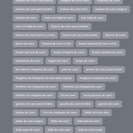
maquina de coser cuero barata
maquina de coser cuero
maletines de cuero
maletas de cuero para hombre
maletas de cuero moto
maletas de cuero antiguas
maletas de cuero
looks con falda de cuero
look falda de cuero
look con falda de cuero
llaveros de cuero para hombres
llaveros de cuero hechos a mano
llaveros de cuero artesanales
llaveros de cuero
llavero de cuero
limpieza de cuero coche
limpiar tapiceria de cuero coche
limpiar tapiceria de cuero
limpiar chaqueta de cuero
limpiar cazadora de cuero
limpiadores de cuero
leggins de cuero
latigos de cuero
las mejores chaquetas de cuero
jaket de cuero
jackets de cuero para hombre
imagenes de chaquetas de cuero para mujeres
imagenes chaquetas de cuero
hombres con chaquetas de cuero
hombres con chaqueta de cuero
hombre con chaqueta de cuero
hilo de cuero
hacer pulseras de cuero
guantes de cuero para hombre
guantes de cuero hombre
guantes de cuero
fundas de cuero
fotos de chaquetas de cuero
faldas de cuero zara
faldas de cuero negras
faldas de cuero
falda tubo de cuero
falda negra de cuero
falda de cuero zara
falda de cuero negra