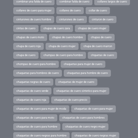
combinar una falda de cuero
combinar falda de cuero
collares largos de cuero
collares de cuero para mujer
collares de cuero
collar de cuero
cinturones de cuero hombre
cinturones de cuero
cinturon de cuero
cintas de cuero
chupas de cuero zara
chupas de cuero mujer
chupas de cuero moto
chupas de cuero hombre
chupas de cuero
chupa de cuero roja
chupa de cuero mujer
chupa de cuero marron
chupa de cuero
chumpas de cuero para hombre
chquetas de cuero
chompas de cuero para hombre
chaquetas para mujer de cuero
chaquetas para hombres de cuero
chaquetas para hombre de cuero
chaquetas negras de cuero
chaquetas de mujer de cuero
chaquetas de cuero verde
chaquetas de cuero sintetico para mujer
chaquetas de cuero roja
chaquetas de cuero precio
chaquetas de cuero para mujer de moda
chaquetas de cuero para mujer
chaquetas de cuero para moto
chaquetas de cuero para hombres
chaquetas de cuero para hombre
chaquetas de cuero negro mujer
chaquetas de cuero negras para hombre
chaquetas de cuero negras mujer