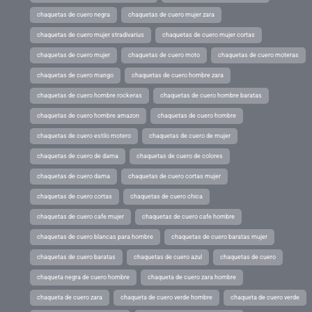
chaquetas de cuero negra
chaquetas de cuero mujer zara
chaquetas de cuero mujer stradivarius
chaquetas de cuero mujer cortas
chaquetas de cuero mujer
chaquetas de cuero moto
chaquetas de cuero moteras
chaquetas de cuero mango
chaquetas de cuero hombre zara
chaquetas de cuero hombre rockeras
chaquetas de cuero hombre baratas
chaquetas de cuero hombre amazon
chaquetas de cuero hombre
chaquetas de cuero estilo motero
chaquetas de cuero de mujer
chaquetas de cuero de dama
chaquetas de cuero de colores
chaquetas de cuero dama
chaquetas de cuero cortas mujer
chaquetas de cuero cortas
chaquetas de cuero chica
chaquetas de cuero cafe mujer
chaquetas de cuero cafe hombre
chaquetas de cuero blancas para hombre
chaquetas de cuero baratas mujer
chaquetas de cuero baratas
chaquetas de cuero azul
chaquetas de cuero
chaqueta negra de cuero hombre
chaqueta de cuero zara hombre
chaqueta de cuero zara
chaqueta de cuero verde hombre
chaqueta de cuero verde