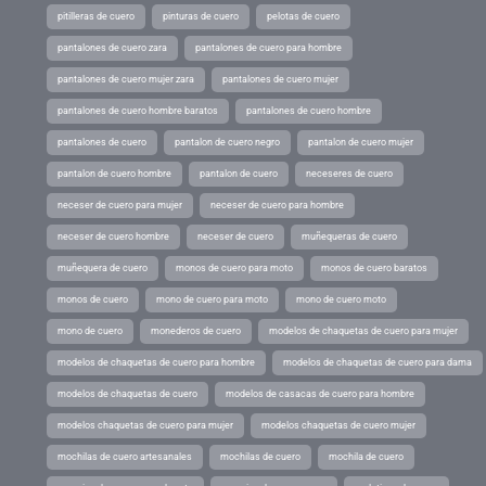
pitilleras de cuero
pinturas de cuero
pelotas de cuero
pantalones de cuero zara
pantalones de cuero para hombre
pantalones de cuero mujer zara
pantalones de cuero mujer
pantalones de cuero hombre baratos
pantalones de cuero hombre
pantalones de cuero
pantalon de cuero negro
pantalon de cuero mujer
pantalon de cuero hombre
pantalon de cuero
neceseres de cuero
neceser de cuero para mujer
neceser de cuero para hombre
neceser de cuero hombre
neceser de cuero
muñequeras de cuero
muñequera de cuero
monos de cuero para moto
monos de cuero baratos
monos de cuero
mono de cuero para moto
mono de cuero moto
mono de cuero
monederos de cuero
modelos de chaquetas de cuero para mujer
modelos de chaquetas de cuero para hombre
modelos de chaquetas de cuero para dama
modelos de chaquetas de cuero
modelos de casacas de cuero para hombre
modelos chaquetas de cuero para mujer
modelos chaquetas de cuero mujer
mochilas de cuero artesanales
mochilas de cuero
mochila de cuero