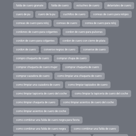
falda de cuero granate
falda de cuero
estuches de cuero
delantales de cuero
cuero de pu
cuero de la pu
cuchillos de cuero
correas de cuero para relojes
correas de cuero para reloj
correas de cuero
correa de cuero para reloj
cordones de cuero para colgantes
cordon de cuero para pulseras
cordon de cuero para colgantes
cordon de cuero con cierre de plata
cordon de cuero
converse negras de cuero
converse de cuero
compro chaqueta de cuero
comprar chupa de cuero
comprar chaqueta de cuero mujer
comprar chaqueta de cuero
comprar cazadora de cuero
como limpiar una chaqueta de cuero
como limpiar una cazadora de cuero
como limpiar tapizados de cuero
como limpiar tapiceria de cuero del coche
como limpiar la tapiceria de cuero del coche
como limpiar chaqueta de cuero
como limpiar asientos de cuero del coche
como limpiar asientos de cuero de coche
como combinar una falda de cuero negra para fiesta
como combinar una falda de cuero negra
como combinar una falda de cuero