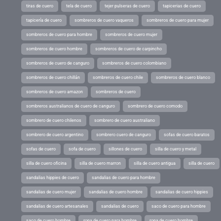
tiras de cuero
tela de cuero
tejer pulseras de cuero
tapicerias de cuero
tapicería de cuero
sombreros de cuero vaqueros
sombreros de cuero para mujer
sombreros de cuero para hombre
sombreros de cuero mujer
sombreros de cuero hombre
sombreros de cuero de carpincho
sombreros de cuero de canguro
sombreros de cuero colombiano
sombreros de cuero chillán
sombreros de cuero chile
sombreros de cuero blanco
sombreros de cuero amazon
sombreros de cuero
sombreros australianos de cuero de canguro
sombrero de cuero comodo
sombrero de cuero chilenos
sombrero de cuero australiano
sombrero de cuero argentino
sombrero cuero de canguro
sofas de cuero baratos
sofas de cuero
sofa de cuero
sillones de cuero
silla de cuero y metal
silla de cuero oficina
silla de cuero marron
silla de cuero antigua
silla de cuero
sandalias hippies de cuero
sandalias de cuero para hombre
sandalias de cuero mujer
sandalias de cuero hombre
sandalias de cuero hippies
sandalias de cuero artesanales
sandalias de cuero
saco de cuero para hombre
saco de cuero hombre
ropa de cuero para hombre
ropa de cuero hombre