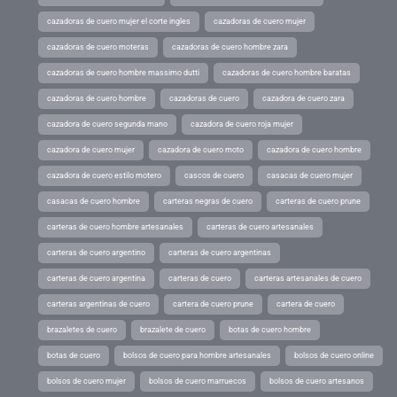
cazadoras de cuero mujer el corte ingles
cazadoras de cuero mujer
cazadoras de cuero moteras
cazadoras de cuero hombre zara
cazadoras de cuero hombre massimo dutti
cazadoras de cuero hombre baratas
cazadoras de cuero hombre
cazadoras de cuero
cazadora de cuero zara
cazadora de cuero segunda mano
cazadora de cuero roja mujer
cazadora de cuero mujer
cazadora de cuero moto
cazadora de cuero hombre
cazadora de cuero estilo motero
cascos de cuero
casacas de cuero mujer
casacas de cuero hombre
carteras negras de cuero
carteras de cuero prune
carteras de cuero hombre artesanales
carteras de cuero artesanales
carteras de cuero argentino
carteras de cuero argentinas
carteras de cuero argentina
carteras de cuero
carteras artesanales de cuero
carteras argentinas de cuero
cartera de cuero prune
cartera de cuero
brazaletes de cuero
brazalete de cuero
botas de cuero hombre
botas de cuero
bolsos de cuero para hombre artesanales
bolsos de cuero online
bolsos de cuero mujer
bolsos de cuero marruecos
bolsos de cuero artesanos