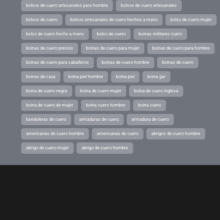
bolsos de cuero artesanales para hombre
bolsos de cuero artesanales
bolsos de cuero
bolsos artesanales de cuero hechos a mano
bolso de cuero mujer
bolso de cuero hecho a mano
bolso de cuero
boinas militares cuero
boinas de cuero precios
boinas de cuero para mujer
boinas de cuero para hombre
boinas de cuero para caballeros
boinas de cuero hombre
boinas de cuero
boinas de caza
boina piel hombre
boina piel
boina gar
boina de cuero negra
boina de cuero mujer
boina de cuero inglesa
boina de cuero de mujer
boina cuero hombre
boina cuero
bandoleras de cuero
armaduras de cuero
armadura de cuero
americanas de cuero hombre
americanas de cuero
abrigos de cuero hombre
abrigo de cuero mujer
abrigo de cuero hombre