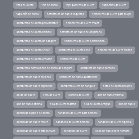
tiras de cuero
tela de cuero
tejer pulseras de cuero
tapicerias de cuero
tapicería de cuero
sombreros de cuero vaqueros
sombreros de cuero para mujer
sombreros de cuero para hombre
sombreros de cuero mujer
sombreros de cuero hombre
sombreros de cuero de carpincho
sombreros de cuero de canguro
sombreros de cuero colombiano
sombreros de cuero chillán
sombreros de cuero chile
sombreros de cuero blanco
sombreros de cuero amazon
sombreros de cuero
sombreros australianos de cuero de canguro
sombrero de cuero comodo
sombrero de cuero chilenos
sombrero de cuero australiano
sombrero de cuero argentino
sombrero cuero de canguro
sofas de cuero baratos
sofas de cuero
sofa de cuero
sillones de cuero
silla de cuero y metal
silla de cuero oficina
silla de cuero marron
silla de cuero antigua
silla de cuero
sandalias hippies de cuero
sandalias de cuero para hombre
sandalias de cuero mujer
sandalias de cuero hombre
sandalias de cuero hippies
sandalias de cuero artesanales
sandalias de cuero
saco de cuero para hombre