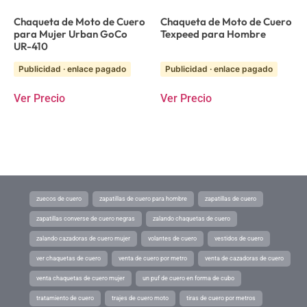
Chaqueta de Moto de Cuero
Chaqueta de Moto de Cuero
para Mujer Urban GoCo
Texpeed para Hombre
UR-410
Publicidad · enlace pagado
Publicidad · enlace pagado
Ver Precio
Ver Precio
zuecos de cuero
zapatillas de cuero para hombre
zapatillas de cuero
zapatillas converse de cuero negras
zalando chaquetas de cuero
zalando cazadoras de cuero mujer
volantes de cuero
vestidos de cuero
ver chaquetas de cuero
venta de cuero por metro
venta de cazadoras de cuero
venta chaquetas de cuero mujer
un puf de cuero en forma de cubo
tratamiento de cuero
trajes de cuero moto
tiras de cuero por metros