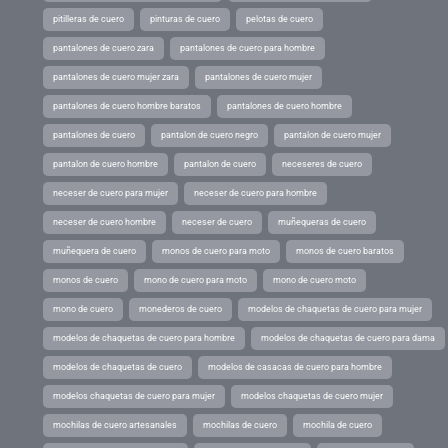
pitilleras de cuero
pinturas de cuero
pelotas de cuero
pantalones de cuero zara
pantalones de cuero para hombre
pantalones de cuero mujer zara
pantalones de cuero mujer
pantalones de cuero hombre baratos
pantalones de cuero hombre
pantalones de cuero
pantalon de cuero negro
pantalon de cuero mujer
pantalon de cuero hombre
pantalon de cuero
neceseres de cuero
neceser de cuero para mujer
neceser de cuero para hombre
neceser de cuero hombre
neceser de cuero
muñequeras de cuero
muñequera de cuero
monos de cuero para moto
monos de cuero baratos
monos de cuero
mono de cuero para moto
mono de cuero moto
mono de cuero
monederos de cuero
modelos de chaquetas de cuero para mujer
modelos de chaquetas de cuero para hombre
modelos de chaquetas de cuero para dama
modelos de chaquetas de cuero
modelos de casacas de cuero para hombre
modelos chaquetas de cuero para mujer
modelos chaquetas de cuero mujer
mochilas de cuero artesanales
mochilas de cuero
mochila de cuero