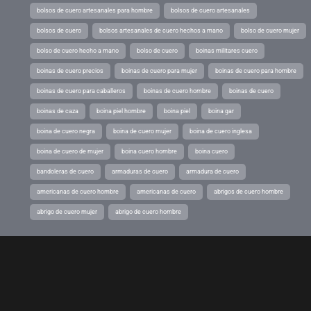
bolsos de cuero artesanales para hombre
bolsos de cuero artesanales
bolsos de cuero
bolsos artesanales de cuero hechos a mano
bolso de cuero mujer
bolso de cuero hecho a mano
bolso de cuero
boinas militares cuero
boinas de cuero precios
boinas de cuero para mujer
boinas de cuero para hombre
boinas de cuero para caballeros
boinas de cuero hombre
boinas de cuero
boinas de caza
boina piel hombre
boina piel
boina gar
boina de cuero negra
boina de cuero mujer
boina de cuero inglesa
boina de cuero de mujer
boina cuero hombre
boina cuero
bandoleras de cuero
armaduras de cuero
armadura de cuero
americanas de cuero hombre
americanas de cuero
abrigos de cuero hombre
abrigo de cuero mujer
abrigo de cuero hombre