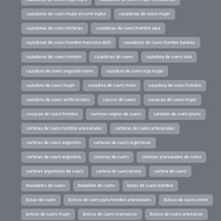
cazadoras de cuero mujer el corte ingles
cazadoras de cuero mujer
cazadoras de cuero moteras
cazadoras de cuero hombre zara
cazadoras de cuero hombre massimo dutti
cazadoras de cuero hombre baratas
cazadoras de cuero hombre
cazadoras de cuero
cazadora de cuero zara
cazadora de cuero segunda mano
cazadora de cuero roja mujer
cazadora de cuero mujer
cazadora de cuero moto
cazadora de cuero hombre
cazadora de cuero estilo motero
cascos de cuero
casacas de cuero mujer
casacas de cuero hombre
carteras negras de cuero
carteras de cuero prune
carteras de cuero hombre artesanales
carteras de cuero artesanales
carteras de cuero argentino
carteras de cuero argentinas
carteras de cuero argentina
carteras de cuero
carteras artesanales de cuero
carteras argentinas de cuero
cartera de cuero prune
cartera de cuero
brazaletes de cuero
brazalete de cuero
botas de cuero hombre
botas de cuero
bolsos de cuero para hombre artesanales
bolsos de cuero online
bolsos de cuero mujer
bolsos de cuero marruecos
bolsos de cuero artesanos