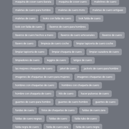
maquina de coser cuero barata
maquina de coser cuero
maletines de cuero
maletas de cuero para hombre
maletas de cuero moto
maletas de cuero antiguas
maletas de cuero
looks con falda de cuero
look falda de cuero
look con falda de cuero
llaveros de cuero para hombres
llaveros de cuero hechos a mano
llaveros de cuero artesanales
llaveros de cuero
llavero de cuero
limpieza de cuero coche
limpiar tapiceria de cuero coche
limpiar tapiceria de cuero
limpiar chaqueta de cuero
limpiar cazadora de cuero
limpiadores de cuero
leggins de cuero
latigos de cuero
las mejores chaquetas de cuero
jaket de cuero
jackets de cuero para hombre
imagenes de chaquetas de cuero para mujeres
imagenes chaquetas de cuero
hombres con chaquetas de cuero
hombres con chaqueta de cuero
hombre con chaqueta de cuero
hilo de cuero
hacer pulseras de cuero
guantes de cuero para hombre
guantes de cuero hombre
guantes de cuero
fundas de cuero
fotos de chaquetas de cuero
faldas de cuero zara
faldas de cuero negras
faldas de cuero
falda tubo de cuero
falda negra de cuero
falda de cuero zara
falda de cuero negra