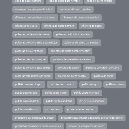
saco de cuero hombre
ropa de cuero para hombre
ropa de cuero hombre
riñoneras de cuero para hombre
riñoneras de cuero hombre
riñoneras de cuero hechas a mano
riñoneras de cuero artesanales
riñoneras de cuero
riñonera de cuero hombre
riñonera de cuero
pulseras de trenzas de cuero
pulseras de hombre de cuero
pulseras de cuero y plata para mujer
pulseras de cuero para mujer
pulseras de cuero mujer
pulseras de cuero hombre viceroy
pulseras de cuero hombre
pulseras de cuero hechas a mano
pulseras de cuero artesanales
pulseras de cuero
pulseras de cordon de cuero
pulseras artesanales de cuero
pulsera de cuero hombre
pulsera de cuero
puff de cuero ecologico
puff de cuero baratos
puff cuero gris
puff baul cuero
puf de cuero precio
puf de cuero negro
puf de cuero marroqui
puf de cuero marron
puf de cuero cuadrado
puf de cuero capitone
puf de cuero blanco
puf de cuero
prune carteras de cuero
productos para limpieza de cuero
productos para limpiar la tapiceria de cuero del coche
productos para limpiar cuero de coches
precios de chaquetas de cuero