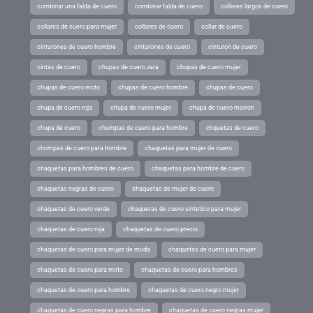
combinar una falda de cuero
combinar falda de cuero
collares largos de cuero
collares de cuero para mujer
collares de cuero
collar de cuero
cinturones de cuero hombre
cinturones de cuero
cinturon de cuero
cintas de cuero
chupas de cuero zara
chupas de cuero mujer
chupas de cuero moto
chupas de cuero hombre
chupas de cuero
chupa de cuero roja
chupa de cuero mujer
chupa de cuero marron
chupa de cuero
chumpas de cuero para hombre
chquetas de cuero
chompas de cuero para hombre
chaquetas para mujer de cuero
chaquetas para hombres de cuero
chaquetas para hombre de cuero
chaquetas negras de cuero
chaquetas de mujer de cuero
chaquetas de cuero verde
chaquetas de cuero sintetico para mujer
chaquetas de cuero roja
chaquetas de cuero precio
chaquetas de cuero para mujer de moda
chaquetas de cuero para mujer
chaquetas de cuero para moto
chaquetas de cuero para hombres
chaquetas de cuero para hombre
chaquetas de cuero negro mujer
chaquetas de cuero negras para hombre
chaquetas de cuero negras mujer