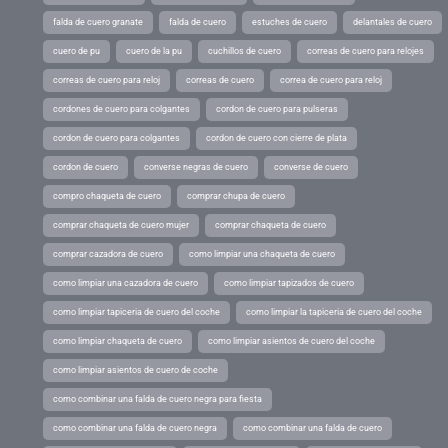
falda de cuero granate
falda de cuero
estuches de cuero
delantales de cuero
cuero de pu
cuero de la pu
cuchillos de cuero
correas de cuero para relojes
correas de cuero para reloj
correas de cuero
correa de cuero para reloj
cordones de cuero para colgantes
cordon de cuero para pulseras
cordon de cuero para colgantes
cordon de cuero con cierre de plata
cordon de cuero
converse negras de cuero
converse de cuero
compro chaqueta de cuero
comprar chupa de cuero
comprar chaqueta de cuero mujer
comprar chaqueta de cuero
comprar cazadora de cuero
como limpiar una chaqueta de cuero
como limpiar una cazadora de cuero
como limpiar tapizados de cuero
como limpiar tapiceria de cuero del coche
como limpiar la tapiceria de cuero del coche
como limpiar chaqueta de cuero
como limpiar asientos de cuero del coche
como limpiar asientos de cuero de coche
como combinar una falda de cuero negra para fiesta
como combinar una falda de cuero negra
como combinar una falda de cuero