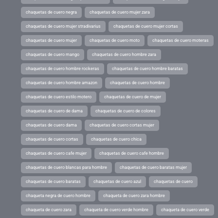
chaquetas de cuero negra
chaquetas de cuero mujer zara
chaquetas de cuero mujer stradivarius
chaquetas de cuero mujer cortas
chaquetas de cuero mujer
chaquetas de cuero moto
chaquetas de cuero moteras
chaquetas de cuero mango
chaquetas de cuero hombre zara
chaquetas de cuero hombre rockeras
chaquetas de cuero hombre baratas
chaquetas de cuero hombre amazon
chaquetas de cuero hombre
chaquetas de cuero estilo motero
chaquetas de cuero de mujer
chaquetas de cuero de dama
chaquetas de cuero de colores
chaquetas de cuero dama
chaquetas de cuero cortas mujer
chaquetas de cuero cortas
chaquetas de cuero chica
chaquetas de cuero cafe mujer
chaquetas de cuero cafe hombre
chaquetas de cuero blancas para hombre
chaquetas de cuero baratas mujer
chaquetas de cuero baratas
chaquetas de cuero azul
chaquetas de cuero
chaqueta negra de cuero hombre
chaqueta de cuero zara hombre
chaqueta de cuero zara
chaqueta de cuero verde hombre
chaqueta de cuero verde