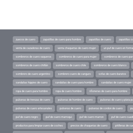
zuecos de cuero
zapatillas de cuero para hombre
zapatillas de cuero
zapatillas 
venta de cazadoras de cuero
venta chaquetas de cuero mujer
un puf de cuero en form
sombreros de cuero vaqueros
sombreros de cuero para mujer
sombreros de cuero pa
sombreros de cuero chillán
sombreros de cuero chile
sombreros de cuero blanco
sombrero de cuero argentino
sombrero cuero de canguro
sofas de cuero baratos
sandalias hippies de cuero
sandalias de cuero para hombre
sandalias de cuero mujer
ropa de cuero para hombre
ropa de cuero hombre
riñoneras de cuero para hombre
pulseras de trenzas de cuero
pulseras de hombre de cuero
pulseras de cuero y plata p
pulseras de cuero artesanales
pulseras de cuero
pulseras de cordon de cuero
pu
puf de cuero negro
puf de cuero marroqui
puf de cuero marron
puf de cuero cuad
productos para limpiar cuero de coches
precios de chaquetas de cuero
pitilleras de cu