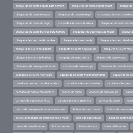
chaquetas de cuero negras para hombre
chaquetas de cuero negras mujer
chaquetas 
chaquetas de cuero moteras
chaquetas de cuero mango
chaquetas de cuero hombre 
chaquetas de cuero de mujer
chaquetas de cuero de dama
chaquetas de cuero de col
chaquetas de cuero blancas para hombre
chaquetas de cuero baratas mujer
chaqueta
chaqueta de cuero verde hombre
chaqueta de cuero verde
chaqueta de cuero stradivar
chaqueta de cuero para dama
chaqueta de cuero negra mujer
chaqueta de cuero mujer
chaqueta de cuero de hombre
chaqueta de cuero dama
chaqueta de cuero corta
chamarras de cuero para hombre
chamarra de cuero mujer
chamarra de cuero hombr
cazadoras de cuero mujer zara
cazadoras de cuero mujer stradivarius
cazadoras de cue
cazadoras de cuero hombre baratas
cazadoras de cuero hombre
cazadoras de cuero
cazadora de cuero estilo motero
cascos de cuero
casacas de cuero mujer
casac
carteras de cuero argentinas
carteras de cuero argentina
carteras de cuero
cart
bolsos de cuero para hombre artesanales
bolsos de cuero online
bolsos de cuero muje
bolsos artesanales de cuero hechos a mano
bolso de cuero mujer
bolso de cuero hec
boinas de cuero hombre
boinas de cuero
boinas de caza
boina piel hombre