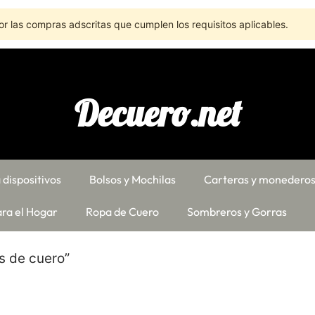
r las compras adscritas que cumplen los requisitos aplicables.
Decuero.net
 dispositivos
Bolsos y Mochilas
Carteras y monedero
ra el Hogar
Ropa de Cuero
Sombreros y Gorras
s de cuero”