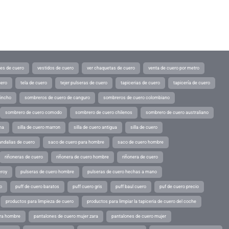
tes de cuero
vestidos de cuero
ver chaquetas de cuero
venta de cuero por metro
uero
tela de cuero
tejer pulseras de cuero
tapicerias de cuero
tapicería de cuero
pincho
sombreros de cuero de canguro
sombreros de cuero colombiano
sombrero de cuero comodo
sombrero de cuero chilenos
sombrero de cuero australiano
ina
silla de cuero marron
silla de cuero antigua
silla de cuero
andalias de cuero
saco de cuero para hombre
saco de cuero hombre
riñoneras de cuero
riñonera de cuero hombre
riñonera de cuero
eroy
pulseras de cuero hombre
pulseras de cuero hechas a mano
o
puff de cuero baratos
puff cuero gris
puff baul cuero
puf de cuero precio
productos para limpieza de cuero
productos para limpiar la tapiceria de cuero del coche
ara hombre
pantalones de cuero mujer zara
pantalones de cuero mujer