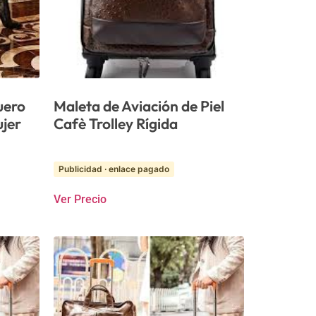
uero
Maleta de Aviación de Piel
jer
Cafè Trolley Rígida
Publicidad · enlace pagado
Ver Precio