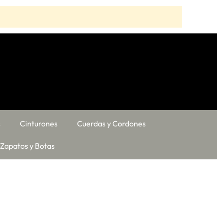
s
Cinturones
Cuerdas y Cordones
Zapatos y Botas