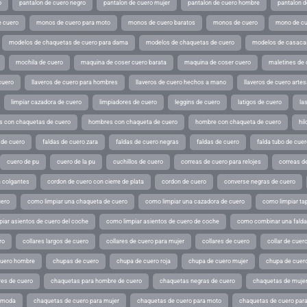
o
pantalon de cuero negro
pantalon de cuero mujer
pantalon de cuero hombre
pantalon d
 cuero
monos de cuero para moto
monos de cuero baratos
monos de cuero
mono de cu
modelos de chaquetas de cuero para dama
modelos de chaquetas de cuero
modelos de casaca
mochila de cuero
maquina de coser cuero barata
maquina de coser cuero
maletines de 
cuero
llaveros de cuero para hombres
llaveros de cuero hechos a mano
llaveros de cuero arte
limpiar cazadora de cuero
limpiadores de cuero
leggins de cuero
latigos de cuero
la
 con chaquetas de cuero
hombres con chaqueta de cuero
hombre con chaqueta de cuero
hil
 de cuero
faldas de cuero zara
faldas de cuero negras
faldas de cuero
falda tubo de cuer
cuero de pu
cuero de la pu
cuchillos de cuero
correas de cuero para relojes
correas de
a colgantes
cordon de cuero con cierre de plata
cordon de cuero
converse negras de cuero
uero
como limpiar una chaqueta de cuero
como limpiar una cazadora de cuero
como limpiar ta
iar asientos de cuero del coche
como limpiar asientos de cuero de coche
como combinar una falda 
ro
collares largos de cuero
collares de cuero para mujer
collares de cuero
collar de cuer
cuero hombre
chupas de cuero
chupa de cuero roja
chupa de cuero mujer
chupa de cuer
es de cuero
chaquetas para hombre de cuero
chaquetas negras de cuero
chaquetas de mujer
e moda
chaquetas de cuero para mujer
chaquetas de cuero para moto
chaquetas de cuero par