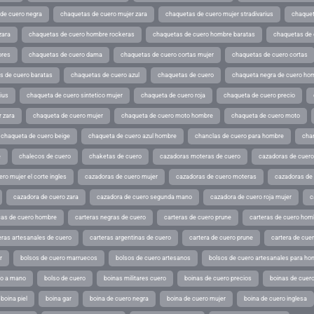
de cuero negra
chaquetas de cuero mujer zara
chaquetas de cuero mujer stradivarius
chaquet
zara
chaquetas de cuero hombre rockeras
chaquetas de cuero hombre baratas
chaquetas de
ores
chaquetas de cuero dama
chaquetas de cuero cortas mujer
chaquetas de cuero cortas
s de cuero baratas
chaquetas de cuero azul
chaquetas de cuero
chaqueta negra de cuero ho
ius
chaqueta de cuero sintetico mujer
chaqueta de cuero roja
chaqueta de cuero precio
 zara
chaqueta de cuero mujer
chaqueta de cuero moto hombre
chaqueta de cuero moto
chaqueta de cuero beige
chaqueta de cuero azul hombre
chanclas de cuero para hombre
cha
e
chalecos de cuero
chaketas de cuero
cazadoras moteras de cuero
cazadoras de cuero
ro mujer el corte ingles
cazadoras de cuero mujer
cazadoras de cuero moteras
cazadoras de
cazadora de cuero zara
cazadora de cuero segunda mano
cazadora de cuero roja mujer
c
as de cuero hombre
carteras negras de cuero
carteras de cuero prune
carteras de cuero hom
eras artesanales de cuero
carteras argentinas de cuero
cartera de cuero prune
cartera de cue
r
bolsos de cuero marruecos
bolsos de cuero artesanos
bolsos de cuero artesanales para ho
ho a mano
bolso de cuero
boinas militares cuero
boinas de cuero precios
boinas de cuero
boina piel
boina gar
boina de cuero negra
boina de cuero mujer
boina de cuero inglesa