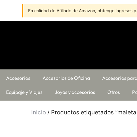
En calidad de Afiliado de Amazon, obtengo ingresos po
Accesorios
Accesorios de Oficina
Accesorios para
Equipaje y Viajes
Joyas y accesorios
Otros
Pa
Inicio
/ Productos etiquetados “maleta