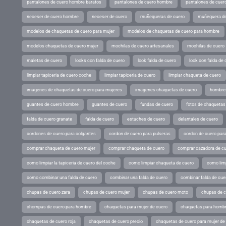
pantalones de cuero hombre baratos
pantalones de cuero hombre
pantalones de cuer
neceser de cuero hombre
neceser de cuero
muñequeras de cuero
muñequera de
modelos de chaquetas de cuero para mujer
modelos de chaquetas de cuero para hombre
modelos chaquetas de cuero mujer
mochilas de cuero artesanales
mochilas de cuero
maletas de cuero
looks con falda de cuero
look falda de cuero
look con falda de 
limpiar tapiceria de cuero coche
limpiar tapiceria de cuero
limpiar chaqueta de cuero
imagenes de chaquetas de cuero para mujeres
imagenes chaquetas de cuero
hombres
guantes de cuero hombre
guantes de cuero
fundas de cuero
fotos de chaquetas
falda de cuero granate
falda de cuero
estuches de cuero
delantales de cuero
cordones de cuero para colgantes
cordon de cuero para pulseras
cordon de cuero par
comprar chaqueta de cuero mujer
comprar chaqueta de cuero
comprar cazadora de c
como limpiar la tapiceria de cuero del coche
como limpiar chaqueta de cuero
como limp
como combinar una falda de cuero
combinar una falda de cuero
combinar falda de cue
chupas de cuero zara
chupas de cuero mujer
chupas de cuero moto
chupas de 
chompas de cuero para hombre
chaquetas para mujer de cuero
chaquetas para hombr
chaquetas de cuero roja
chaquetas de cuero precio
chaquetas de cuero para mujer d