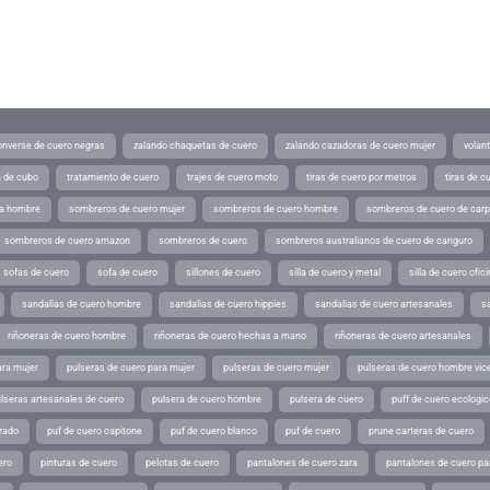
converse de cuero negras
zalando chaquetas de cuero
zalando cazadoras de cuero mujer
volan
a de cubo
tratamiento de cuero
trajes de cuero moto
tiras de cuero por metros
tiras de c
ra hombre
sombreros de cuero mujer
sombreros de cuero hombre
sombreros de cuero de car
sombreros de cuero amazon
sombreros de cuero
sombreros australianos de cuero de canguro
sofas de cuero
sofa de cuero
sillones de cuero
silla de cuero y metal
silla de cuero ofic
sandalias de cuero hombre
sandalias de cuero hippies
sandalias de cuero artesanales
s
riñoneras de cuero hombre
riñoneras de cuero hechas a mano
riñoneras de cuero artesanales
ara mujer
pulseras de cuero para mujer
pulseras de cuero mujer
pulseras de cuero hombre vic
lseras artesanales de cuero
pulsera de cuero hombre
pulsera de cuero
puff de cuero ecologic
rado
puf de cuero capitone
puf de cuero blanco
puf de cuero
prune carteras de cuero
ero
pinturas de cuero
pelotas de cuero
pantalones de cuero zara
pantalones de cuero p