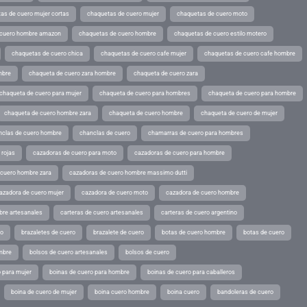
as de cuero mujer cortas
chaquetas de cuero mujer
chaquetas de cuero moto
 cuero hombre amazon
chaquetas de cuero hombre
chaquetas de cuero estilo motero
chaquetas de cuero chica
chaquetas de cuero cafe mujer
chaquetas de cuero cafe hombre
mbre
chaqueta de cuero zara hombre
chaqueta de cuero zara
chaqueta de cuero para mujer
chaqueta de cuero para hombres
chaqueta de cuero para hombre
chaqueta de cuero hombre zara
chaqueta de cuero hombre
chaqueta de cuero de mujer
nclas de cuero hombre
chanclas de cuero
chamarras de cuero para hombres
 rojas
cazadoras de cuero para moto
cazadoras de cuero para hombre
 cuero hombre zara
cazadoras de cuero hombre massimo dutti
azadora de cuero mujer
cazadora de cuero moto
cazadora de cuero hombre
bre artesanales
carteras de cuero artesanales
carteras de cuero argentino
ro
brazaletes de cuero
brazalete de cuero
botas de cuero hombre
botas de cuero
mbre
bolsos de cuero artesanales
bolsos de cuero
 para mujer
boinas de cuero para hombre
boinas de cuero para caballeros
boina de cuero de mujer
boina cuero hombre
boina cuero
bandoleras de cuero