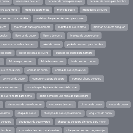
e cuero
neceseres de cuero
neceser de cuero para mujer
neceser de cuero para hombre
ero para moto
mono de cuero moto
mono de cuero
monederos de cuero
s de cuero para hombre
modelos chaquetas de cuero para mujer
cuero
maletas de cuero para hombre
maletas de cuero moto
maletas de cuero antiguas
sanales
llaveros de cuero
llavero de cuero
limpieza de cuero coche
s mejores chaquetas de cuero
jaket de cuero
jackets de cuero para hombre
o de cuero
hacer pulseras de cuero
guantes de cuero para hombre
o
falda negra de cuero
falda de cuero zara
falda de cuero negra
 cuero para reloj
correas de cuero
correa de cuero para reloj
converse de cuero
compro chaqueta de cuero
comprar chupa de cuero
pizados de cuero
como limpiar tapiceria de cuero del coche
de cuero negra para fiesta
como combinar una falda de cuero negra
o
cinturones de cuero hombre
cinturones de cuero
cinturon de cuero
cintas de cuero
o marron
chupa de cuero
chumpas de cuero para hombre
chquetas de cuero
 de cuero
chaquetas de cuero verde
chaquetas de cuero sintetico para mujer
a hombres
chaquetas de cuero para hombre
chaquetas de cuero negro mujer