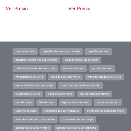
Ver Precio
Ver Precio
zuecos de cuero
zapatillas de cuero para hombre
zapatillas de cuero
zapatillas converse de cuero negras
zalando chaquetas de cuero
zalando cazadoras de cuero mujer
volantes de cuero
vestidos de cuero
ver chaquetas de cuero
venta de cuero por metro
venta de cazadoras de cuero
venta chaquetas de cuero mujer
un puf de cuero en forma de cubo
tratamiento de cuero
trajes de cuero moto
tiras de cuero por metros
tiras de cuero
tela de cuero
tejer pulseras de cuero
tapicerias de cuero
tapicería de cuero
sombreros de cuero vaqueros
sombreros de cuero para mujer
sombreros de cuero para hombre
sombreros de cuero mujer
sombreros de cuero hombre
sombreros de cuero de carpincho