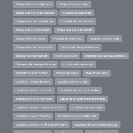
chaqueta de cuero mujer zara
chaqueta de cuero mujer
chaqueta de cuero moto hombre
chaqueta de cuero moto
chaqueta de cuero hombre zara
chaqueta de cuero hombre
chaqueta de cuero de mujer
chaqueta de cuero de hombre
chaqueta de cuero dama
chaqueta de cuero corta
chaqueta de cuero beige
chaqueta de cuero azul hombre
chanclas de cuero para hombre
chanclas de cuero hombre
chanclas de cuero
chamarras de cuero para hombres
chamarras de cuero para hombre
chamarra de cuero mujer
chamarra de cuero hombre
chalecos de cuero
chaketas de cuero
cazadoras moteras de cuero
cazadoras de cuero rojas
cazadoras de cuero para moto
cazadoras de cuero para hombre
cazadoras de cuero mujer zara
cazadoras de cuero mujer stradivarius
cazadoras de cuero mujer el corte ingles
cazadoras de cuero mujer
cazadoras de cuero moteras
cazadoras de cuero hombre zara
cazadoras de cuero hombre massimo dutti
cazadoras de cuero hombre baratas