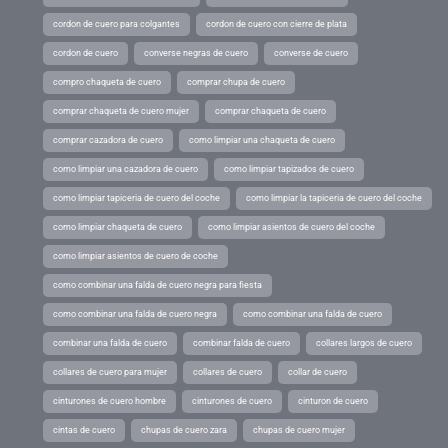
cordon de cuero para colgantes
cordon de cuero con cierre de plata
cordon de cuero
converse negras de cuero
converse de cuero
compro chaqueta de cuero
comprar chupa de cuero
comprar chaqueta de cuero mujer
comprar chaqueta de cuero
comprar cazadora de cuero
como limpiar una chaqueta de cuero
como limpiar una cazadora de cuero
como limpiar tapizados de cuero
como limpiar tapiceria de cuero del coche
como limpiar la tapiceria de cuero del coche
como limpiar chaqueta de cuero
como limpiar asientos de cuero del coche
como limpiar asientos de cuero de coche
como combinar una falda de cuero negra para fiesta
como combinar una falda de cuero negra
como combinar una falda de cuero
combinar una falda de cuero
combinar falda de cuero
collares largos de cuero
collares de cuero para mujer
collares de cuero
collar de cuero
cinturones de cuero hombre
cinturones de cuero
cinturon de cuero
cintas de cuero
chupas de cuero zara
chupas de cuero mujer