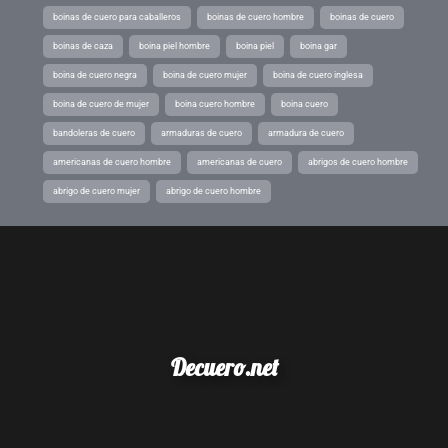
boinas de cuero para caballeros
boinas de cuero hombre
boinas de cuero
boinas de caza
boina piel hombre
boina piel
boina gar
boina de cuero negra
boina de cuero mujer
boina de cuero inglesa
boina de cuero de mujer
boina cuero hombre
boina cuero
bandoleras de cuero
armaduras de cuero
armadura de cuero
americanas de cuero hombre
americanas de cuero
abrigos de cuero hombre
abrigo de cuero mujer
abrigo de cuero hombre
Decuero.net