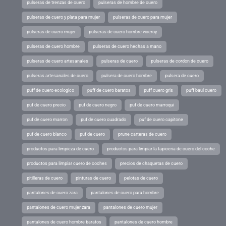
pulseras de trenzas de cuero
pulseras de hombre de cuero
pulseras de cuero y plata para mujer
pulseras de cuero para mujer
pulseras de cuero mujer
pulseras de cuero hombre viceroy
pulseras de cuero hombre
pulseras de cuero hechas a mano
pulseras de cuero artesanales
pulseras de cuero
pulseras de cordon de cuero
pulseras artesanales de cuero
pulsera de cuero hombre
pulsera de cuero
puff de cuero ecologico
puff de cuero baratos
puff cuero gris
puff baul cuero
puf de cuero precio
puf de cuero negro
puf de cuero marroqui
puf de cuero marron
puf de cuero cuadrado
puf de cuero capitone
puf de cuero blanco
puf de cuero
prune carteras de cuero
productos para limpieza de cuero
productos para limpiar la tapiceria de cuero del coche
productos para limpiar cuero de coches
precios de chaquetas de cuero
pitilleras de cuero
pinturas de cuero
pelotas de cuero
pantalones de cuero zara
pantalones de cuero para hombre
pantalones de cuero mujer zara
pantalones de cuero mujer
pantalones de cuero hombre baratos
pantalones de cuero hombre