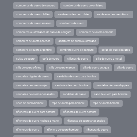
sombreros de cuero de canguro
sombreros de cuero colombiano
sombreros de cuero chillán
sombreros de cuero chile
sombreros de cuero blanco
sombreros de cuero amazon
sombreros de cuero
sombreros australianos de cuero de canguro
sombrero de cuero comodo
sombrero de cuero chilenos
sombrero de cuero australiano
sombrero de cuero argentino
sombrero cuero de canguro
sofas de cuero baratos
sofas de cuero
sofa de cuero
sillones de cuero
silla de cuero y metal
silla de cuero oficina
silla de cuero marron
silla de cuero antigua
silla de cuero
sandalias hippies de cuero
sandalias de cuero para hombre
sandalias de cuero mujer
sandalias de cuero hombre
sandalias de cuero hippies
sandalias de cuero artesanales
sandalias de cuero
saco de cuero para hombre
saco de cuero hombre
ropa de cuero para hombre
ropa de cuero hombre
riñoneras de cuero para hombre
riñoneras de cuero hombre
riñoneras de cuero hechas a mano
riñoneras de cuero artesanales
riñoneras de cuero
riñonera de cuero hombre
riñonera de cuero