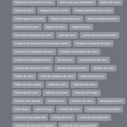
llaveros de cuero hechos a mano
llaveros de cuero artesanales
llaveros de cuero
llavero de cuero
limpieza de cuero coche
limpiar tapiceria de cuero coche
limpiar tapiceria de cuero
limpiar chaqueta de cuero
limpiar cazadora de cuero
limpiadores de cuero
leggins de cuero
latigos de cuero
las mejores chaquetas de cuero
jaket de cuero
jackets de cuero para hombre
imagenes de chaquetas de cuero para mujeres
imagenes chaquetas de cuero
hombres con chaquetas de cuero
hombres con chaqueta de cuero
hombre con chaqueta de cuero
hilo de cuero
hacer pulseras de cuero
guantes de cuero para hombre
guantes de cuero hombre
guantes de cuero
fundas de cuero
fotos de chaquetas de cuero
faldas de cuero zara
faldas de cuero negras
faldas de cuero
falda tubo de cuero
falda negra de cuero
falda de cuero zara
falda de cuero negra
falda de cuero granate
falda de cuero
estuches de cuero
delantales de cuero
cuero de pu
cuero de la pu
cuchillos de cuero
correas de cuero para relojes
correas de cuero para reloj
correas de cuero
correa de cuero para reloj
cordones de cuero para colgantes
cordon de cuero para pulseras