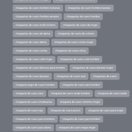
chaquetas de cuero hombre rockeras
chaquetas de cuero hombre baratas
chaquetas de cuero hombre amazon
chaquetas de cuero hombre
chaquetas de cuero estilo motero
chaquetas de cuero de mujer
chaquetas de cuero de dama
chaquetas de cuero de colores
chaquetas de cuero dama
chaquetas de cuero cortas mujer
chaquetas de cuero cortas
chaquetas de cuero chica
chaquetas de cuero cafe mujer
chaquetas de cuero cafe hombre
chaquetas de cuero blancas para hombre
chaquetas de cuero baratas mujer
chaquetas de cuero baratas
chaquetas de cuero azul
chaquetas de cuero
chaqueta negra de cuero hombre
chaqueta de cuero zara hombre
chaqueta de cuero zara
chaqueta de cuero verde hombre
chaqueta de cuero verde
chaqueta de cuero stradivarius
chaqueta de cuero sintetico mujer
chaqueta de cuero roja
chaqueta de cuero precio
chaqueta de cuero para mujer
chaqueta de cuero para hombres
chaqueta de cuero para hombre
chaqueta de cuero para dama
chaqueta de cuero negra mujer