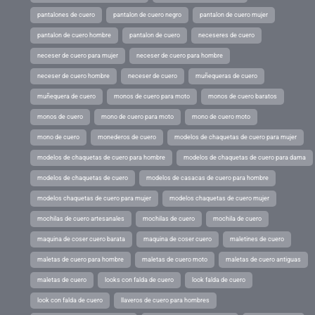
pantalones de cuero
pantalon de cuero negro
pantalon de cuero mujer
pantalon de cuero hombre
pantalon de cuero
neceseres de cuero
neceser de cuero para mujer
neceser de cuero para hombre
neceser de cuero hombre
neceser de cuero
muñequeras de cuero
muñequera de cuero
monos de cuero para moto
monos de cuero baratos
monos de cuero
mono de cuero para moto
mono de cuero moto
mono de cuero
monederos de cuero
modelos de chaquetas de cuero para mujer
modelos de chaquetas de cuero para hombre
modelos de chaquetas de cuero para dama
modelos de chaquetas de cuero
modelos de casacas de cuero para hombre
modelos chaquetas de cuero para mujer
modelos chaquetas de cuero mujer
mochilas de cuero artesanales
mochilas de cuero
mochila de cuero
maquina de coser cuero barata
maquina de coser cuero
maletines de cuero
maletas de cuero para hombre
maletas de cuero moto
maletas de cuero antiguas
maletas de cuero
looks con falda de cuero
look falda de cuero
look con falda de cuero
llaveros de cuero para hombres