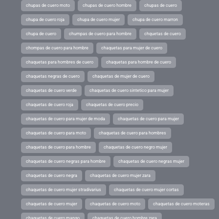
chupas de cuero moto
chupas de cuero hombre
chupas de cuero
chupa de cuero roja
chupa de cuero mujer
chupa de cuero marron
chupa de cuero
chumpas de cuero para hombre
chquetas de cuero
chompas de cuero para hombre
chaquetas para mujer de cuero
chaquetas para hombres de cuero
chaquetas para hombre de cuero
chaquetas negras de cuero
chaquetas de mujer de cuero
chaquetas de cuero verde
chaquetas de cuero sintetico para mujer
chaquetas de cuero roja
chaquetas de cuero precio
chaquetas de cuero para mujer de moda
chaquetas de cuero para mujer
chaquetas de cuero para moto
chaquetas de cuero para hombres
chaquetas de cuero para hombre
chaquetas de cuero negro mujer
chaquetas de cuero negras para hombre
chaquetas de cuero negras mujer
chaquetas de cuero negra
chaquetas de cuero mujer zara
chaquetas de cuero mujer stradivarius
chaquetas de cuero mujer cortas
chaquetas de cuero mujer
chaquetas de cuero moto
chaquetas de cuero moteras
chaquetas de cuero mango
chaquetas de cuero hombre zara