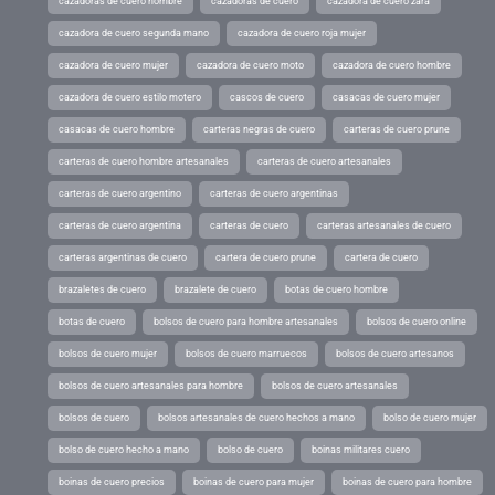
cazadoras de cuero hombre
cazadoras de cuero
cazadora de cuero zara
cazadora de cuero segunda mano
cazadora de cuero roja mujer
cazadora de cuero mujer
cazadora de cuero moto
cazadora de cuero hombre
cazadora de cuero estilo motero
cascos de cuero
casacas de cuero mujer
casacas de cuero hombre
carteras negras de cuero
carteras de cuero prune
carteras de cuero hombre artesanales
carteras de cuero artesanales
carteras de cuero argentino
carteras de cuero argentinas
carteras de cuero argentina
carteras de cuero
carteras artesanales de cuero
carteras argentinas de cuero
cartera de cuero prune
cartera de cuero
brazaletes de cuero
brazalete de cuero
botas de cuero hombre
botas de cuero
bolsos de cuero para hombre artesanales
bolsos de cuero online
bolsos de cuero mujer
bolsos de cuero marruecos
bolsos de cuero artesanos
bolsos de cuero artesanales para hombre
bolsos de cuero artesanales
bolsos de cuero
bolsos artesanales de cuero hechos a mano
bolso de cuero mujer
bolso de cuero hecho a mano
bolso de cuero
boinas militares cuero
boinas de cuero precios
boinas de cuero para mujer
boinas de cuero para hombre