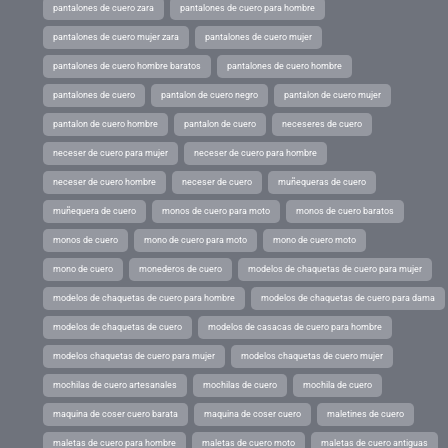
pantalones de cuero zara
pantalones de cuero para hombre
pantalones de cuero mujer zara
pantalones de cuero mujer
pantalones de cuero hombre baratos
pantalones de cuero hombre
pantalones de cuero
pantalon de cuero negro
pantalon de cuero mujer
pantalon de cuero hombre
pantalon de cuero
neceseres de cuero
neceser de cuero para mujer
neceser de cuero para hombre
neceser de cuero hombre
neceser de cuero
muñequeras de cuero
muñequera de cuero
monos de cuero para moto
monos de cuero baratos
monos de cuero
mono de cuero para moto
mono de cuero moto
mono de cuero
monederos de cuero
modelos de chaquetas de cuero para mujer
modelos de chaquetas de cuero para hombre
modelos de chaquetas de cuero para dama
modelos de chaquetas de cuero
modelos de casacas de cuero para hombre
modelos chaquetas de cuero para mujer
modelos chaquetas de cuero mujer
mochilas de cuero artesanales
mochilas de cuero
mochila de cuero
maquina de coser cuero barata
maquina de coser cuero
maletines de cuero
maletas de cuero para hombre
maletas de cuero moto
maletas de cuero antiguas