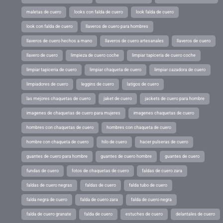
maletas de cuero
looks con falda de cuero
look falda de cuero
look con falda de cuero
llaveros de cuero para hombres
llaveros de cuero hechos a mano
llaveros de cuero artesanales
llaveros de cuero
llavero de cuero
limpieza de cuero coche
limpiar tapiceria de cuero coche
limpiar tapiceria de cuero
limpiar chaqueta de cuero
limpiar cazadora de cuero
limpiadores de cuero
leggins de cuero
latigos de cuero
las mejores chaquetas de cuero
jaket de cuero
jackets de cuero para hombre
imagenes de chaquetas de cuero para mujeres
imagenes chaquetas de cuero
hombres con chaquetas de cuero
hombres con chaqueta de cuero
hombre con chaqueta de cuero
hilo de cuero
hacer pulseras de cuero
guantes de cuero para hombre
guantes de cuero hombre
guantes de cuero
fundas de cuero
fotos de chaquetas de cuero
faldas de cuero zara
faldas de cuero negras
faldas de cuero
falda tubo de cuero
falda negra de cuero
falda de cuero zara
falda de cuero negra
falda de cuero granate
falda de cuero
estuches de cuero
delantales de cuero