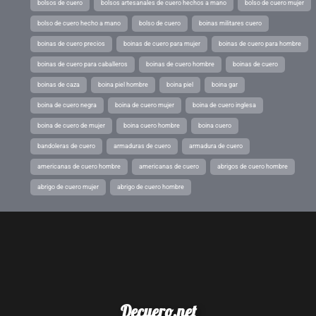
bolsos de cuero
bolsos artesanales de cuero hechos a mano
bolso de cuero mujer
bolso de cuero hecho a mano
bolso de cuero
boinas militares cuero
boinas de cuero precios
boinas de cuero para mujer
boinas de cuero para hombre
boinas de cuero para caballeros
boinas de cuero hombre
boinas de cuero
boinas de caza
boina piel hombre
boina piel
boina gar
boina de cuero negra
boina de cuero mujer
boina de cuero inglesa
boina de cuero de mujer
boina cuero hombre
boina cuero
bandoleras de cuero
armaduras de cuero
armadura de cuero
americanas de cuero hombre
americanas de cuero
abrigos de cuero hombre
abrigo de cuero mujer
abrigo de cuero hombre
Decuero.net