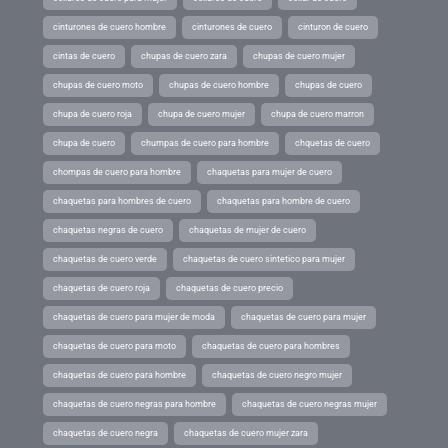
cinturones de cuero hombre
cinturones de cuero
cinturon de cuero
cintas de cuero
chupas de cuero zara
chupas de cuero mujer
chupas de cuero moto
chupas de cuero hombre
chupas de cuero
chupa de cuero roja
chupa de cuero mujer
chupa de cuero marron
chupa de cuero
chumpas de cuero para hombre
chquetas de cuero
chompas de cuero para hombre
chaquetas para mujer de cuero
chaquetas para hombres de cuero
chaquetas para hombre de cuero
chaquetas negras de cuero
chaquetas de mujer de cuero
chaquetas de cuero verde
chaquetas de cuero sintetico para mujer
chaquetas de cuero roja
chaquetas de cuero precio
chaquetas de cuero para mujer de moda
chaquetas de cuero para mujer
chaquetas de cuero para moto
chaquetas de cuero para hombres
chaquetas de cuero para hombre
chaquetas de cuero negro mujer
chaquetas de cuero negras para hombre
chaquetas de cuero negras mujer
chaquetas de cuero negra
chaquetas de cuero mujer zara