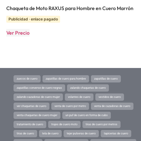
Chaqueta de Moto RAXUS para Hombre en Cuero Marrón
Publicidad · enlace pagado
Ver Precio
zuecos de cuero
zapatillas de cuero para hombre
zapatillas de cuero
zapatillas converse de cuero negras
zalando chaquetas de cuero
zalando cazadoras de cuero mujer
volantes de cuero
vestidos de cuero
ver chaquetas de cuero
venta de cuero por metro
venta de cazadoras de cuero
venta chaquetas de cuero mujer
un puf de cuero en forma de cubo
tratamiento de cuero
trajes de cuero moto
tiras de cuero por metros
tiras de cuero
tela de cuero
tejer pulseras de cuero
tapicerias de cuero