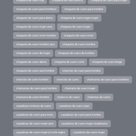
chaqueta de cuero roja
chaqueta de cuero precio
chaqueta de cuero para mujer
chaqueta de cuero para hombres
chaqueta de cuero para hombre
chaqueta de cuero para dama
chaqueta de cuero negra mujer
chaqueta de cuero mujer zara
chaqueta de cuero mujer
chaqueta de cuero moto hombre
chaqueta de cuero moto
chaqueta de cuero hombre zara
chaqueta de cuero hombre
chaqueta de cuero de mujer
chaqueta de cuero de hombre
chaqueta de cuero dama
chaqueta de cuero corta
chaqueta de cuero beige
chaqueta de cuero azul hombre
chanclas de cuero para hombre
chanclas de cuero hombre
chanclas de cuero
chamarras de cuero para hombres
chamarras de cuero para hombre
chamarra de cuero mujer
chamarra de cuero hombre
chalecos de cuero
chaketas de cuero
cazadoras moteras de cuero
cazadoras de cuero rojas
cazadoras de cuero para moto
cazadoras de cuero para hombre
cazadoras de cuero mujer zara
cazadoras de cuero mujer stradivarius
cazadoras de cuero mujer el corte ingles
cazadoras de cuero mujer