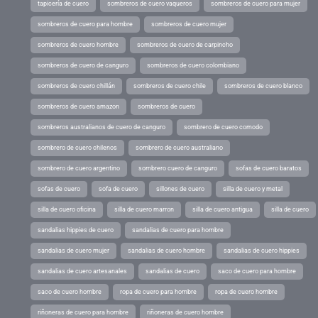
tapicería de cuero
sombreros de cuero vaqueros
sombreros de cuero para mujer
sombreros de cuero para hombre
sombreros de cuero mujer
sombreros de cuero hombre
sombreros de cuero de carpincho
sombreros de cuero de canguro
sombreros de cuero colombiano
sombreros de cuero chillán
sombreros de cuero chile
sombreros de cuero blanco
sombreros de cuero amazon
sombreros de cuero
sombreros australianos de cuero de canguro
sombrero de cuero comodo
sombrero de cuero chilenos
sombrero de cuero australiano
sombrero de cuero argentino
sombrero cuero de canguro
sofas de cuero baratos
sofas de cuero
sofa de cuero
sillones de cuero
silla de cuero y metal
silla de cuero oficina
silla de cuero marron
silla de cuero antigua
silla de cuero
sandalias hippies de cuero
sandalias de cuero para hombre
sandalias de cuero mujer
sandalias de cuero hombre
sandalias de cuero hippies
sandalias de cuero artesanales
sandalias de cuero
saco de cuero para hombre
saco de cuero hombre
ropa de cuero para hombre
ropa de cuero hombre
riñoneras de cuero para hombre
riñoneras de cuero hombre