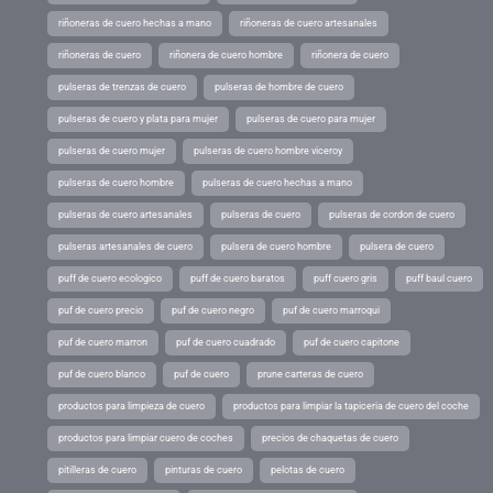
riñoneras de cuero hechas a mano
riñoneras de cuero artesanales
riñoneras de cuero
riñonera de cuero hombre
riñonera de cuero
pulseras de trenzas de cuero
pulseras de hombre de cuero
pulseras de cuero y plata para mujer
pulseras de cuero para mujer
pulseras de cuero mujer
pulseras de cuero hombre viceroy
pulseras de cuero hombre
pulseras de cuero hechas a mano
pulseras de cuero artesanales
pulseras de cuero
pulseras de cordon de cuero
pulseras artesanales de cuero
pulsera de cuero hombre
pulsera de cuero
puff de cuero ecologico
puff de cuero baratos
puff cuero gris
puff baul cuero
puf de cuero precio
puf de cuero negro
puf de cuero marroqui
puf de cuero marron
puf de cuero cuadrado
puf de cuero capitone
puf de cuero blanco
puf de cuero
prune carteras de cuero
productos para limpieza de cuero
productos para limpiar la tapiceria de cuero del coche
productos para limpiar cuero de coches
precios de chaquetas de cuero
pitilleras de cuero
pinturas de cuero
pelotas de cuero