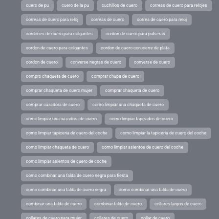
cuero de pu
cuero de la pu
cuchillos de cuero
correas de cuero para relojes
correas de cuero para reloj
correas de cuero
correa de cuero para reloj
cordones de cuero para colgantes
cordon de cuero para pulseras
cordon de cuero para colgantes
cordon de cuero con cierre de plata
cordon de cuero
converse negras de cuero
converse de cuero
compro chaqueta de cuero
comprar chupa de cuero
comprar chaqueta de cuero mujer
comprar chaqueta de cuero
comprar cazadora de cuero
como limpiar una chaqueta de cuero
como limpiar una cazadora de cuero
como limpiar tapizados de cuero
como limpiar tapiceria de cuero del coche
como limpiar la tapiceria de cuero del coche
como limpiar chaqueta de cuero
como limpiar asientos de cuero del coche
como limpiar asientos de cuero de coche
como combinar una falda de cuero negra para fiesta
como combinar una falda de cuero negra
como combinar una falda de cuero
combinar una falda de cuero
combinar falda de cuero
collares largos de cuero
collares de cuero para mujer
collares de cuero
collar de cuero