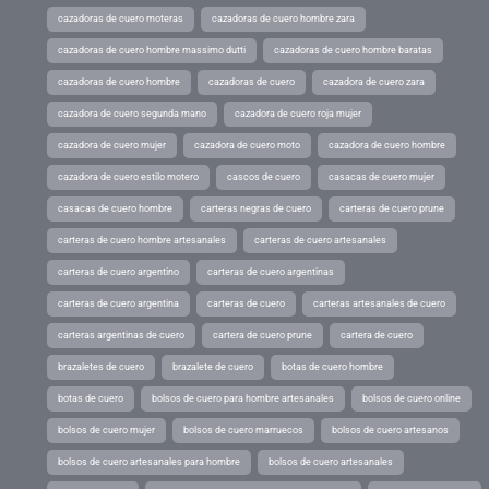
cazadoras de cuero moteras
cazadoras de cuero hombre zara
cazadoras de cuero hombre massimo dutti
cazadoras de cuero hombre baratas
cazadoras de cuero hombre
cazadoras de cuero
cazadora de cuero zara
cazadora de cuero segunda mano
cazadora de cuero roja mujer
cazadora de cuero mujer
cazadora de cuero moto
cazadora de cuero hombre
cazadora de cuero estilo motero
cascos de cuero
casacas de cuero mujer
casacas de cuero hombre
carteras negras de cuero
carteras de cuero prune
carteras de cuero hombre artesanales
carteras de cuero artesanales
carteras de cuero argentino
carteras de cuero argentinas
carteras de cuero argentina
carteras de cuero
carteras artesanales de cuero
carteras argentinas de cuero
cartera de cuero prune
cartera de cuero
brazaletes de cuero
brazalete de cuero
botas de cuero hombre
botas de cuero
bolsos de cuero para hombre artesanales
bolsos de cuero online
bolsos de cuero mujer
bolsos de cuero marruecos
bolsos de cuero artesanos
bolsos de cuero artesanales para hombre
bolsos de cuero artesanales