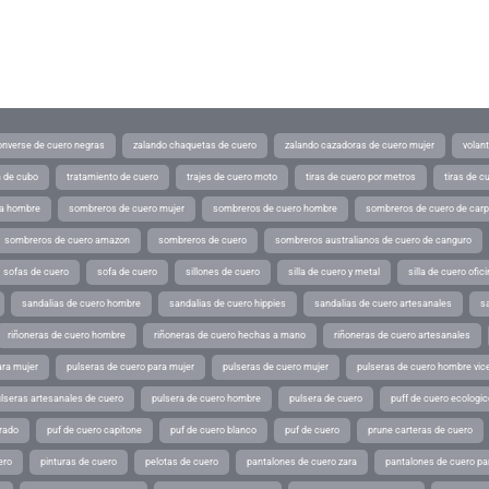
converse de cuero negras
zalando chaquetas de cuero
zalando cazadoras de cuero mujer
volan
a de cubo
tratamiento de cuero
trajes de cuero moto
tiras de cuero por metros
tiras de c
ra hombre
sombreros de cuero mujer
sombreros de cuero hombre
sombreros de cuero de car
sombreros de cuero amazon
sombreros de cuero
sombreros australianos de cuero de canguro
sofas de cuero
sofa de cuero
sillones de cuero
silla de cuero y metal
silla de cuero ofic
sandalias de cuero hombre
sandalias de cuero hippies
sandalias de cuero artesanales
s
riñoneras de cuero hombre
riñoneras de cuero hechas a mano
riñoneras de cuero artesanales
ara mujer
pulseras de cuero para mujer
pulseras de cuero mujer
pulseras de cuero hombre vic
lseras artesanales de cuero
pulsera de cuero hombre
pulsera de cuero
puff de cuero ecologic
rado
puf de cuero capitone
puf de cuero blanco
puf de cuero
prune carteras de cuero
ero
pinturas de cuero
pelotas de cuero
pantalones de cuero zara
pantalones de cuero p