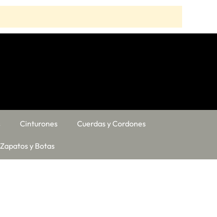
s
Cinturones
Cuerdas y Cordones
Zapatos y Botas