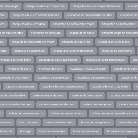
de cuero negra
chaquetas de cuero mujer zara
chaquetas de cuero mujer stradivarius
chaquet
zara
chaquetas de cuero hombre rockeras
chaquetas de cuero hombre baratas
chaquetas de
ores
chaquetas de cuero dama
chaquetas de cuero cortas mujer
chaquetas de cuero cortas
s de cuero baratas
chaquetas de cuero azul
chaquetas de cuero
chaqueta negra de cuero ho
ius
chaqueta de cuero sintetico mujer
chaqueta de cuero roja
chaqueta de cuero precio
 zara
chaqueta de cuero mujer
chaqueta de cuero moto hombre
chaqueta de cuero moto
chaqueta de cuero beige
chaqueta de cuero azul hombre
chanclas de cuero para hombre
cha
e
chalecos de cuero
chaketas de cuero
cazadoras moteras de cuero
cazadoras de cuero
ro mujer el corte ingles
cazadoras de cuero mujer
cazadoras de cuero moteras
cazadoras de
cazadora de cuero zara
cazadora de cuero segunda mano
cazadora de cuero roja mujer
c
as de cuero hombre
carteras negras de cuero
carteras de cuero prune
carteras de cuero hom
eras artesanales de cuero
carteras argentinas de cuero
cartera de cuero prune
cartera de cue
r
bolsos de cuero marruecos
bolsos de cuero artesanos
bolsos de cuero artesanales para ho
ho a mano
bolso de cuero
boinas militares cuero
boinas de cuero precios
boinas de cuero
boina piel
boina gar
boina de cuero negra
boina de cuero mujer
boina de cuero inglesa