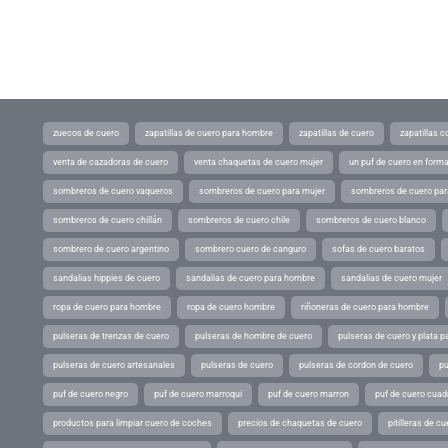
zuecos de cuero
zapatillas de cuero para hombre
zapatillas de cuero
zapatillas 
venta de cazadoras de cuero
venta chaquetas de cuero mujer
un puf de cuero en form
sombreros de cuero vaqueros
sombreros de cuero para mujer
sombreros de cuero pa
sombreros de cuero chillán
sombreros de cuero chile
sombreros de cuero blanco
sombrero de cuero argentino
sombrero cuero de canguro
sofas de cuero baratos
sandalias hippies de cuero
sandalias de cuero para hombre
sandalias de cuero mujer
ropa de cuero para hombre
ropa de cuero hombre
riñoneras de cuero para hombre
pulseras de trenzas de cuero
pulseras de hombre de cuero
pulseras de cuero y plata p
pulseras de cuero artesanales
pulseras de cuero
pulseras de cordon de cuero
pu
puf de cuero negro
puf de cuero marroqui
puf de cuero marron
puf de cuero cuad
productos para limpiar cuero de coches
precios de chaquetas de cuero
pitilleras de cu