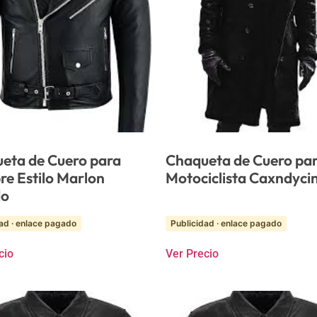
eta de Cuero para
Chaqueta de Cuero pa
e Estilo Marlon
Motociclista Caxndyci
do
ad · enlace pagado
Publicidad · enlace pagado
cio
Ver Precio