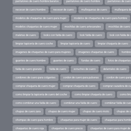
pantalones de cuero hombre baratos
pantalones de cuero hombre
pantalones de cuer
neceser de cuero hombre
neceser de cuero
muñequeras de cuero
muñequera de
modelos de chaquetas de cuero para mujer
modelos de chaquetas de cuero para hombre
modelos chaquetas de cuero mujer
mochilas de cuero artesanales
mochilas de cuero
maletas de cuero
looks con falda de cuero
look falda de cuero
look con falda de 
limpiar tapiceria de cuero coche
limpiar tapiceria de cuero
limpiar chaqueta de cuero
imagenes de chaquetas de cuero para mujeres
imagenes chaquetas de cuero
hombres
guantes de cuero hombre
guantes de cuero
fundas de cuero
fotos de chaquetas
falda de cuero granate
falda de cuero
estuches de cuero
delantales de cuero
cordones de cuero para colgantes
cordon de cuero para pulseras
cordon de cuero par
comprar chaqueta de cuero mujer
comprar chaqueta de cuero
comprar cazadora de c
como limpiar la tapiceria de cuero del coche
como limpiar chaqueta de cuero
como limp
como combinar una falda de cuero
combinar una falda de cuero
combinar falda de cue
chupas de cuero zara
chupas de cuero mujer
chupas de cuero moto
chupas de 
chompas de cuero para hombre
chaquetas para mujer de cuero
chaquetas para hombr
chaquetas de cuero roja
chaquetas de cuero precio
chaquetas de cuero para mujer d