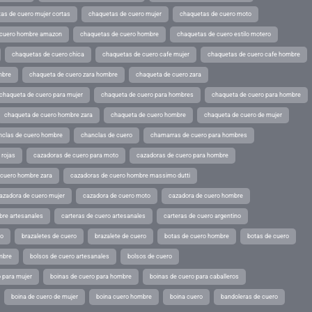
as de cuero mujer cortas
chaquetas de cuero mujer
chaquetas de cuero moto
 cuero hombre amazon
chaquetas de cuero hombre
chaquetas de cuero estilo motero
chaquetas de cuero chica
chaquetas de cuero cafe mujer
chaquetas de cuero cafe hombre
mbre
chaqueta de cuero zara hombre
chaqueta de cuero zara
chaqueta de cuero para mujer
chaqueta de cuero para hombres
chaqueta de cuero para hombre
chaqueta de cuero hombre zara
chaqueta de cuero hombre
chaqueta de cuero de mujer
nclas de cuero hombre
chanclas de cuero
chamarras de cuero para hombres
 rojas
cazadoras de cuero para moto
cazadoras de cuero para hombre
 cuero hombre zara
cazadoras de cuero hombre massimo dutti
azadora de cuero mujer
cazadora de cuero moto
cazadora de cuero hombre
bre artesanales
carteras de cuero artesanales
carteras de cuero argentino
ro
brazaletes de cuero
brazalete de cuero
botas de cuero hombre
botas de cuero
mbre
bolsos de cuero artesanales
bolsos de cuero
 para mujer
boinas de cuero para hombre
boinas de cuero para caballeros
boina de cuero de mujer
boina cuero hombre
boina cuero
bandoleras de cuero