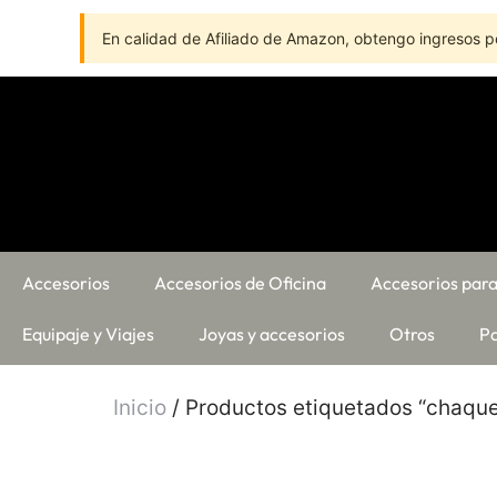
En calidad de Afiliado de Amazon, obtengo ingresos po
Accesorios
Accesorios de Oficina
Accesorios para
Equipaje y Viajes
Joyas y accesorios
Otros
Pa
Inicio
/ Productos etiquetados “chaqu