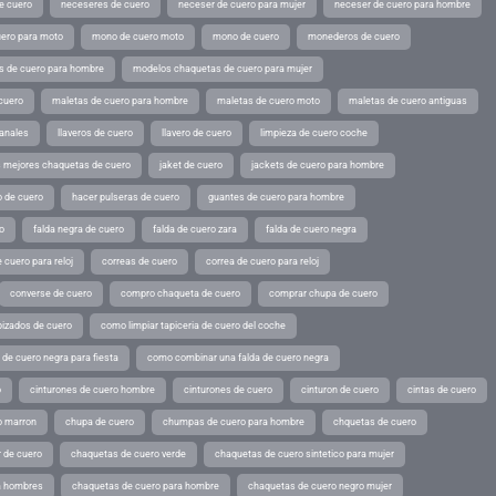
e cuero
neceseres de cuero
neceser de cuero para mujer
neceser de cuero para hombre
ero para moto
mono de cuero moto
mono de cuero
monederos de cuero
s de cuero para hombre
modelos chaquetas de cuero para mujer
cuero
maletas de cuero para hombre
maletas de cuero moto
maletas de cuero antiguas
sanales
llaveros de cuero
llavero de cuero
limpieza de cuero coche
s mejores chaquetas de cuero
jaket de cuero
jackets de cuero para hombre
o de cuero
hacer pulseras de cuero
guantes de cuero para hombre
o
falda negra de cuero
falda de cuero zara
falda de cuero negra
 cuero para reloj
correas de cuero
correa de cuero para reloj
converse de cuero
compro chaqueta de cuero
comprar chupa de cuero
pizados de cuero
como limpiar tapiceria de cuero del coche
de cuero negra para fiesta
como combinar una falda de cuero negra
o
cinturones de cuero hombre
cinturones de cuero
cinturon de cuero
cintas de cuero
o marron
chupa de cuero
chumpas de cuero para hombre
chquetas de cuero
 de cuero
chaquetas de cuero verde
chaquetas de cuero sintetico para mujer
a hombres
chaquetas de cuero para hombre
chaquetas de cuero negro mujer