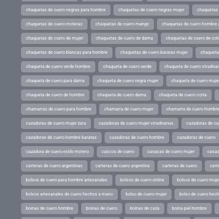
chaquetas de cuero negras para hombre
chaquetas de cuero negras mujer
chaquetas 
chaquetas de cuero moteras
chaquetas de cuero mango
chaquetas de cuero hombre 
chaquetas de cuero de mujer
chaquetas de cuero de dama
chaquetas de cuero de col
chaquetas de cuero blancas para hombre
chaquetas de cuero baratas mujer
chaqueta
chaqueta de cuero verde hombre
chaqueta de cuero verde
chaqueta de cuero stradivar
chaqueta de cuero para dama
chaqueta de cuero negra mujer
chaqueta de cuero mujer
chaqueta de cuero de hombre
chaqueta de cuero dama
chaqueta de cuero corta
chamarras de cuero para hombre
chamarra de cuero mujer
chamarra de cuero hombr
cazadoras de cuero mujer zara
cazadoras de cuero mujer stradivarius
cazadoras de cue
cazadoras de cuero hombre baratas
cazadoras de cuero hombre
cazadoras de cuero
cazadora de cuero estilo motero
cascos de cuero
casacas de cuero mujer
casac
carteras de cuero argentinas
carteras de cuero argentina
carteras de cuero
cart
bolsos de cuero para hombre artesanales
bolsos de cuero online
bolsos de cuero muje
bolsos artesanales de cuero hechos a mano
bolso de cuero mujer
bolso de cuero hec
boinas de cuero hombre
boinas de cuero
boinas de caza
boina piel hombre