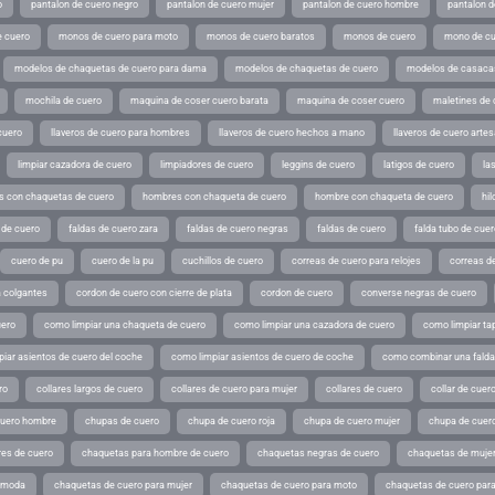
o
pantalon de cuero negro
pantalon de cuero mujer
pantalon de cuero hombre
pantalon d
 cuero
monos de cuero para moto
monos de cuero baratos
monos de cuero
mono de cu
modelos de chaquetas de cuero para dama
modelos de chaquetas de cuero
modelos de casaca
mochila de cuero
maquina de coser cuero barata
maquina de coser cuero
maletines de 
cuero
llaveros de cuero para hombres
llaveros de cuero hechos a mano
llaveros de cuero arte
limpiar cazadora de cuero
limpiadores de cuero
leggins de cuero
latigos de cuero
la
 con chaquetas de cuero
hombres con chaqueta de cuero
hombre con chaqueta de cuero
hil
 de cuero
faldas de cuero zara
faldas de cuero negras
faldas de cuero
falda tubo de cuer
cuero de pu
cuero de la pu
cuchillos de cuero
correas de cuero para relojes
correas de
a colgantes
cordon de cuero con cierre de plata
cordon de cuero
converse negras de cuero
uero
como limpiar una chaqueta de cuero
como limpiar una cazadora de cuero
como limpiar ta
iar asientos de cuero del coche
como limpiar asientos de cuero de coche
como combinar una falda 
ro
collares largos de cuero
collares de cuero para mujer
collares de cuero
collar de cuer
cuero hombre
chupas de cuero
chupa de cuero roja
chupa de cuero mujer
chupa de cuer
es de cuero
chaquetas para hombre de cuero
chaquetas negras de cuero
chaquetas de mujer
e moda
chaquetas de cuero para mujer
chaquetas de cuero para moto
chaquetas de cuero par