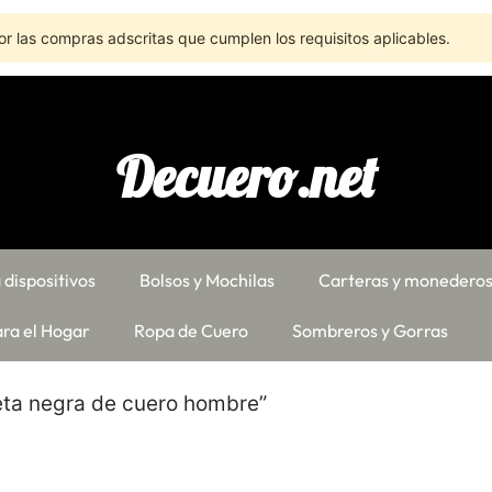
r las compras adscritas que cumplen los requisitos aplicables.
Decuero.net
 dispositivos
Bolsos y Mochilas
Carteras y monedero
ra el Hogar
Ropa de Cuero
Sombreros y Gorras
eta negra de cuero hombre”