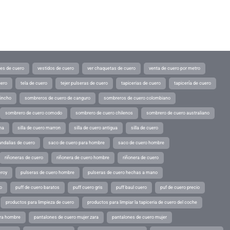
tes de cuero
vestidos de cuero
ver chaquetas de cuero
venta de cuero por metro
uero
tela de cuero
tejer pulseras de cuero
tapicerias de cuero
tapicería de cuero
pincho
sombreros de cuero de canguro
sombreros de cuero colombiano
sombrero de cuero comodo
sombrero de cuero chilenos
sombrero de cuero australiano
ina
silla de cuero marron
silla de cuero antigua
silla de cuero
andalias de cuero
saco de cuero para hombre
saco de cuero hombre
riñoneras de cuero
riñonera de cuero hombre
riñonera de cuero
eroy
pulseras de cuero hombre
pulseras de cuero hechas a mano
o
puff de cuero baratos
puff cuero gris
puff baul cuero
puf de cuero precio
productos para limpieza de cuero
productos para limpiar la tapiceria de cuero del coche
ara hombre
pantalones de cuero mujer zara
pantalones de cuero mujer