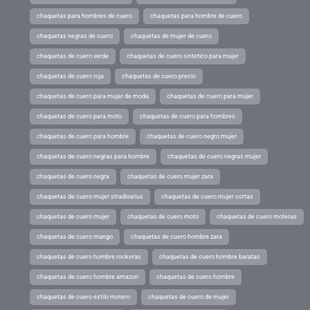
chaquetas para hombres de cuero
chaquetas para hombre de cuero
chaquetas negras de cuero
chaquetas de mujer de cuero
chaquetas de cuero verde
chaquetas de cuero sintetico para mujer
chaquetas de cuero roja
chaquetas de cuero precio
chaquetas de cuero para mujer de moda
chaquetas de cuero para mujer
chaquetas de cuero para moto
chaquetas de cuero para hombres
chaquetas de cuero para hombre
chaquetas de cuero negro mujer
chaquetas de cuero negras para hombre
chaquetas de cuero negras mujer
chaquetas de cuero negra
chaquetas de cuero mujer zara
chaquetas de cuero mujer stradivarius
chaquetas de cuero mujer cortas
chaquetas de cuero mujer
chaquetas de cuero moto
chaquetas de cuero moteras
chaquetas de cuero mango
chaquetas de cuero hombre zara
chaquetas de cuero hombre rockeras
chaquetas de cuero hombre baratas
chaquetas de cuero hombre amazon
chaquetas de cuero hombre
chaquetas de cuero estilo motero
chaquetas de cuero de mujer