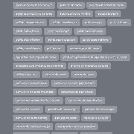
pulseras de cuero artesanales
pulseras de cuero
pulseras de cordon de cuero
pulseras artesanales de cuero
pulsera de cuero hombre
pulsera de cuero
puff de cuero ecologico
puff de cuero baratos
puff cuero gris
puff baul cuero
puf de cuero precio
puf de cuero negro
puf de cuero marroqui
puf de cuero marron
puf de cuero cuadrado
puf de cuero capitone
puf de cuero blanco
puf de cuero
prune carteras de cuero
productos para limpieza de cuero
productos para limpiar la tapiceria de cuero del coche
productos para limpiar cuero de coches
precios de chaquetas de cuero
pitilleras de cuero
pinturas de cuero
pelotas de cuero
pantalones de cuero zara
pantalones de cuero para hombre
pantalones de cuero mujer zara
pantalones de cuero mujer
pantalones de cuero hombre baratos
pantalones de cuero hombre
pantalones de cuero
pantalon de cuero negro
pantalon de cuero mujer
pantalon de cuero hombre
pantalon de cuero
neceseres de cuero
neceser de cuero para mujer
neceser de cuero para hombre