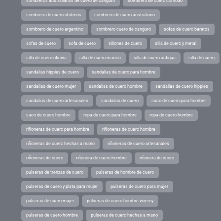
sombreros australianos de cuero de canguro
sombrero de cuero comodo
sombrero de cuero chilenos
sombrero de cuero australiano
sombrero de cuero argentino
sombrero cuero de canguro
sofas de cuero baratos
sofas de cuero
sofa de cuero
sillones de cuero
silla de cuero y metal
silla de cuero oficina
silla de cuero marron
silla de cuero antigua
silla de cuero
sandalias hippies de cuero
sandalias de cuero para hombre
sandalias de cuero mujer
sandalias de cuero hombre
sandalias de cuero hippies
sandalias de cuero artesanales
sandalias de cuero
saco de cuero para hombre
saco de cuero hombre
ropa de cuero para hombre
ropa de cuero hombre
riñoneras de cuero para hombre
riñoneras de cuero hombre
riñoneras de cuero hechas a mano
riñoneras de cuero artesanales
riñoneras de cuero
riñonera de cuero hombre
riñonera de cuero
pulseras de trenzas de cuero
pulseras de hombre de cuero
pulseras de cuero y plata para mujer
pulseras de cuero para mujer
pulseras de cuero mujer
pulseras de cuero hombre viceroy
pulseras de cuero hombre
pulseras de cuero hechas a mano