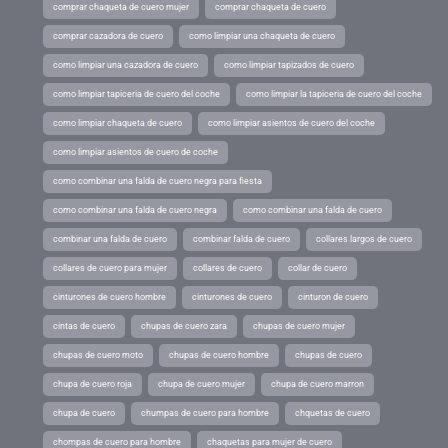
comprar chaqueta de cuero mujer
comprar chaqueta de cuero
comprar cazadora de cuero
como limpiar una chaqueta de cuero
como limpiar una cazadora de cuero
como limpiar tapizados de cuero
como limpiar tapiceria de cuero del coche
como limpiar la tapiceria de cuero del coche
como limpiar chaqueta de cuero
como limpiar asientos de cuero del coche
como limpiar asientos de cuero de coche
como combinar una falda de cuero negra para fiesta
como combinar una falda de cuero negra
como combinar una falda de cuero
combinar una falda de cuero
combinar falda de cuero
collares largos de cuero
collares de cuero para mujer
collares de cuero
collar de cuero
cinturones de cuero hombre
cinturones de cuero
cinturon de cuero
cintas de cuero
chupas de cuero zara
chupas de cuero mujer
chupas de cuero moto
chupas de cuero hombre
chupas de cuero
chupa de cuero roja
chupa de cuero mujer
chupa de cuero marron
chupa de cuero
chumpas de cuero para hombre
chquetas de cuero
chompas de cuero para hombre
chaquetas para mujer de cuero