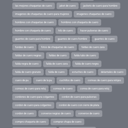
las mejores chaquetas de cuero
jaket de cuero
jackets de cuero para hombre
imagenes de chaquetas de cuero para mujeres
imagenes chaquetas de cuero
hombres con chaquetas de cuero
hombres con chaqueta de cuero
hombre con chaqueta de cuero
hilo de cuero
hacer pulseras de cuero
guantes de cuero para hombre
guantes de cuero hombre
guantes de cuero
fundas de cuero
fotos de chaquetas de cuero
faldas de cuero zara
faldas de cuero negras
faldas de cuero
falda tubo de cuero
falda negra de cuero
falda de cuero zara
falda de cuero negra
falda de cuero granate
falda de cuero
estuches de cuero
delantales de cuero
cuero de pu
cuero de la pu
cuchillos de cuero
correas de cuero para relojes
correas de cuero para reloj
correas de cuero
correa de cuero para reloj
cordones de cuero para colgantes
cordon de cuero para pulseras
cordon de cuero para colgantes
cordon de cuero con cierre de plata
cordon de cuero
converse negras de cuero
converse de cuero
compro chaqueta de cuero
comprar chupa de cuero