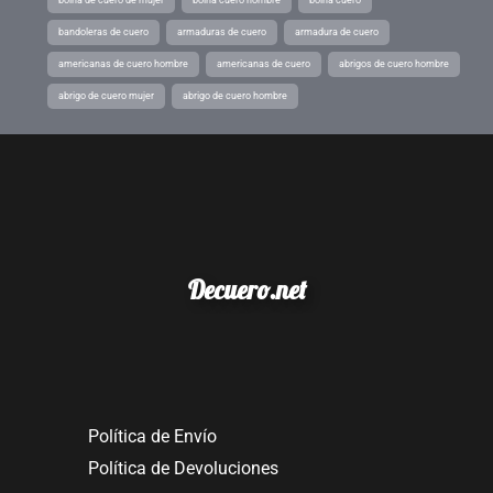
boina de cuero de mujer
boina cuero hombre
boina cuero
bandoleras de cuero
armaduras de cuero
armadura de cuero
americanas de cuero hombre
americanas de cuero
abrigos de cuero hombre
abrigo de cuero mujer
abrigo de cuero hombre
Decuero.net
Política de Envío
Política de Devoluciones