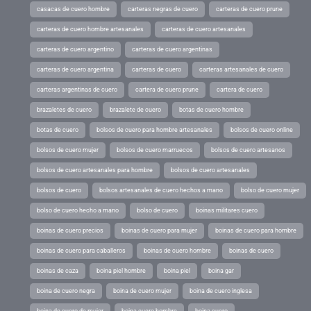
casacas de cuero hombre
carteras negras de cuero
carteras de cuero prune
carteras de cuero hombre artesanales
carteras de cuero artesanales
carteras de cuero argentino
carteras de cuero argentinas
carteras de cuero argentina
carteras de cuero
carteras artesanales de cuero
carteras argentinas de cuero
cartera de cuero prune
cartera de cuero
brazaletes de cuero
brazalete de cuero
botas de cuero hombre
botas de cuero
bolsos de cuero para hombre artesanales
bolsos de cuero online
bolsos de cuero mujer
bolsos de cuero marruecos
bolsos de cuero artesanos
bolsos de cuero artesanales para hombre
bolsos de cuero artesanales
bolsos de cuero
bolsos artesanales de cuero hechos a mano
bolso de cuero mujer
bolso de cuero hecho a mano
bolso de cuero
boinas militares cuero
boinas de cuero precios
boinas de cuero para mujer
boinas de cuero para hombre
boinas de cuero para caballeros
boinas de cuero hombre
boinas de cuero
boinas de caza
boina piel hombre
boina piel
boina gar
boina de cuero negra
boina de cuero mujer
boina de cuero inglesa