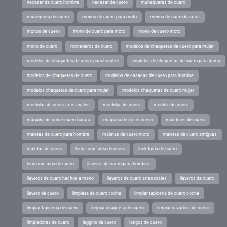
neceser de cuero hombre
neceser de cuero
muñequeras de cuero
muñequera de cuero
monos de cuero para moto
monos de cuero baratos
monos de cuero
mono de cuero para moto
mono de cuero moto
mono de cuero
monederos de cuero
modelos de chaquetas de cuero para mujer
modelos de chaquetas de cuero para hombre
modelos de chaquetas de cuero para dama
modelos de chaquetas de cuero
modelos de casacas de cuero para hombre
modelos chaquetas de cuero para mujer
modelos chaquetas de cuero mujer
mochilas de cuero artesanales
mochilas de cuero
mochila de cuero
maquina de coser cuero barata
maquina de coser cuero
maletines de cuero
maletas de cuero para hombre
maletas de cuero moto
maletas de cuero antiguas
maletas de cuero
looks con falda de cuero
look falda de cuero
look con falda de cuero
llaveros de cuero para hombres
llaveros de cuero hechos a mano
llaveros de cuero artesanales
llaveros de cuero
llavero de cuero
limpieza de cuero coche
limpiar tapiceria de cuero coche
limpiar tapiceria de cuero
limpiar chaqueta de cuero
limpiar cazadora de cuero
limpiadores de cuero
leggins de cuero
latigos de cuero