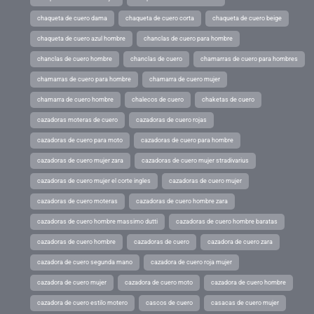
chaqueta de cuero dama
chaqueta de cuero corta
chaqueta de cuero beige
chaqueta de cuero azul hombre
chanclas de cuero para hombre
chanclas de cuero hombre
chanclas de cuero
chamarras de cuero para hombres
chamarras de cuero para hombre
chamarra de cuero mujer
chamarra de cuero hombre
chalecos de cuero
chaketas de cuero
cazadoras moteras de cuero
cazadoras de cuero rojas
cazadoras de cuero para moto
cazadoras de cuero para hombre
cazadoras de cuero mujer zara
cazadoras de cuero mujer stradivarius
cazadoras de cuero mujer el corte ingles
cazadoras de cuero mujer
cazadoras de cuero moteras
cazadoras de cuero hombre zara
cazadoras de cuero hombre massimo dutti
cazadoras de cuero hombre baratas
cazadoras de cuero hombre
cazadoras de cuero
cazadora de cuero zara
cazadora de cuero segunda mano
cazadora de cuero roja mujer
cazadora de cuero mujer
cazadora de cuero moto
cazadora de cuero hombre
cazadora de cuero estilo motero
cascos de cuero
casacas de cuero mujer