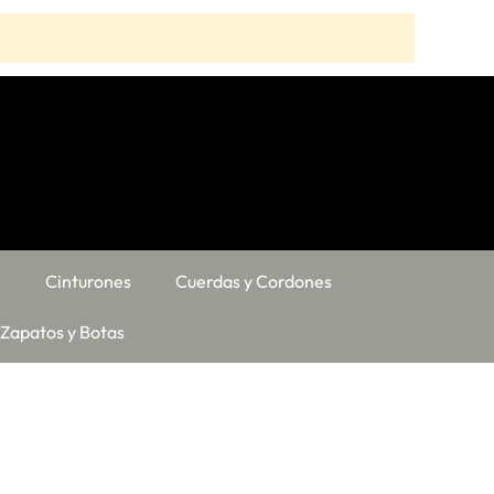
s
Cinturones
Cuerdas y Cordones
Zapatos y Botas