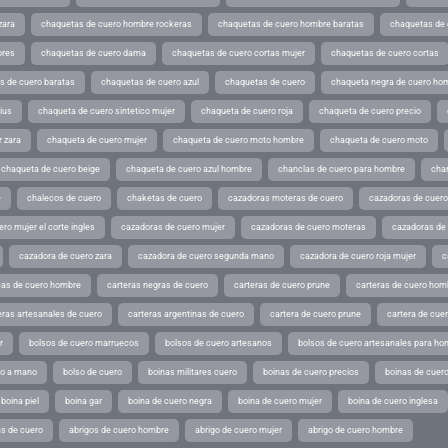
zara
chaquetas de cuero hombre rockeras
chaquetas de cuero hombre baratas
chaquetas de
ores
chaquetas de cuero dama
chaquetas de cuero cortas mujer
chaquetas de cuero cortas
s de cuero baratas
chaquetas de cuero azul
chaquetas de cuero
chaqueta negra de cuero ho
ius
chaqueta de cuero sintetico mujer
chaqueta de cuero roja
chaqueta de cuero precio
 zara
chaqueta de cuero mujer
chaqueta de cuero moto hombre
chaqueta de cuero moto
chaqueta de cuero beige
chaqueta de cuero azul hombre
chanclas de cuero para hombre
cha
e
chalecos de cuero
chaketas de cuero
cazadoras moteras de cuero
cazadoras de cuero
ro mujer el corte ingles
cazadoras de cuero mujer
cazadoras de cuero moteras
cazadoras de
cazadora de cuero zara
cazadora de cuero segunda mano
cazadora de cuero roja mujer
c
as de cuero hombre
carteras negras de cuero
carteras de cuero prune
carteras de cuero hom
eras artesanales de cuero
carteras argentinas de cuero
cartera de cuero prune
cartera de cue
r
bolsos de cuero marruecos
bolsos de cuero artesanos
bolsos de cuero artesanales para ho
ho a mano
bolso de cuero
boinas militares cuero
boinas de cuero precios
boinas de cuero
boina piel
boina gar
boina de cuero negra
boina de cuero mujer
boina de cuero inglesa
s de cuero
abrigos de cuero hombre
abrigo de cuero mujer
abrigo de cuero hombre