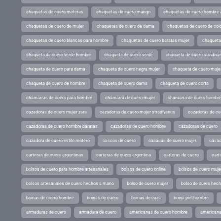
chaquetas de cuero moteras
chaquetas de cuero mango
chaquetas de cuero hombre 
chaquetas de cuero de mujer
chaquetas de cuero de dama
chaquetas de cuero de col
chaquetas de cuero blancas para hombre
chaquetas de cuero baratas mujer
chaqueta
chaqueta de cuero verde hombre
chaqueta de cuero verde
chaqueta de cuero stradivar
chaqueta de cuero para dama
chaqueta de cuero negra mujer
chaqueta de cuero mujer
chaqueta de cuero de hombre
chaqueta de cuero dama
chaqueta de cuero corta
chamarras de cuero para hombre
chamarra de cuero mujer
chamarra de cuero hombr
cazadoras de cuero mujer zara
cazadoras de cuero mujer stradivarius
cazadoras de cue
cazadoras de cuero hombre baratas
cazadoras de cuero hombre
cazadoras de cuero
cazadora de cuero estilo motero
cascos de cuero
casacas de cuero mujer
casac
carteras de cuero argentinas
carteras de cuero argentina
carteras de cuero
cart
bolsos de cuero para hombre artesanales
bolsos de cuero online
bolsos de cuero muje
bolsos artesanales de cuero hechos a mano
bolso de cuero mujer
bolso de cuero hec
boinas de cuero hombre
boinas de cuero
boinas de caza
boina piel hombre
armaduras de cuero
armadura de cuero
americanas de cuero hombre
americana