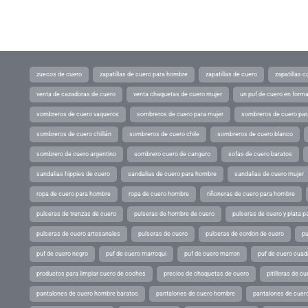
zuecos de cuero
zapatillas de cuero para hombre
zapatillas de cuero
zapatillas 
venta de cazadoras de cuero
venta chaquetas de cuero mujer
un puf de cuero en form
sombreros de cuero vaqueros
sombreros de cuero para mujer
sombreros de cuero pa
sombreros de cuero chillán
sombreros de cuero chile
sombreros de cuero blanco
sombrero de cuero argentino
sombrero cuero de canguro
sofas de cuero baratos
sandalias hippies de cuero
sandalias de cuero para hombre
sandalias de cuero mujer
ropa de cuero para hombre
ropa de cuero hombre
riñoneras de cuero para hombre
pulseras de trenzas de cuero
pulseras de hombre de cuero
pulseras de cuero y plata p
pulseras de cuero artesanales
pulseras de cuero
pulseras de cordon de cuero
pu
puf de cuero negro
puf de cuero marroqui
puf de cuero marron
puf de cuero cuad
productos para limpiar cuero de coches
precios de chaquetas de cuero
pitilleras de cu
pantalones de cuero hombre baratos
pantalones de cuero hombre
pantalones de cuer