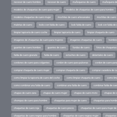
neceser de cuero hombre
neceser de cuero
muñequeras de cuero
muñequera de
modelos de chaquetas de cuero para mujer
modelos de chaquetas de cuero para hombre
modelos chaquetas de cuero mujer
mochilas de cuero artesanales
mochilas de cuero
maletas de cuero
looks con falda de cuero
look falda de cuero
look con falda de 
limpiar tapiceria de cuero coche
limpiar tapiceria de cuero
limpiar chaqueta de cuero
imagenes de chaquetas de cuero para mujeres
imagenes chaquetas de cuero
hombres
guantes de cuero hombre
guantes de cuero
fundas de cuero
fotos de chaquetas
falda de cuero granate
falda de cuero
estuches de cuero
delantales de cuero
cordones de cuero para colgantes
cordon de cuero para pulseras
cordon de cuero par
comprar chaqueta de cuero mujer
comprar chaqueta de cuero
comprar cazadora de c
como limpiar la tapiceria de cuero del coche
como limpiar chaqueta de cuero
como limp
como combinar una falda de cuero
combinar una falda de cuero
combinar falda de cue
chupas de cuero zara
chupas de cuero mujer
chupas de cuero moto
chupas de 
chompas de cuero para hombre
chaquetas para mujer de cuero
chaquetas para hombr
chaquetas de cuero roja
chaquetas de cuero precio
chaquetas de cuero para mujer d
chaquetas de cuero negras para hombre
chaquetas de cuero negras mujer
chaquetas 