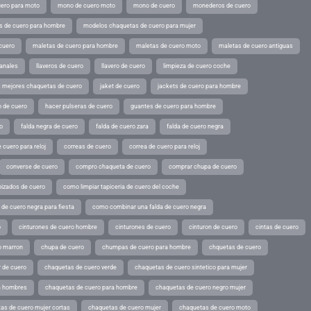
ero para moto
mono de cuero moto
mono de cuero
monederos de cuero
s de cuero para hombre
modelos chaquetas de cuero para mujer
cuero
maletas de cuero para hombre
maletas de cuero moto
maletas de cuero antiguas
sanales
llaveros de cuero
llavero de cuero
limpieza de cuero coche
s mejores chaquetas de cuero
jaket de cuero
jackets de cuero para hombre
o de cuero
hacer pulseras de cuero
guantes de cuero para hombre
o
falda negra de cuero
falda de cuero zara
falda de cuero negra
 cuero para reloj
correas de cuero
correa de cuero para reloj
converse de cuero
compro chaqueta de cuero
comprar chupa de cuero
pizados de cuero
como limpiar tapiceria de cuero del coche
de cuero negra para fiesta
como combinar una falda de cuero negra
o
cinturones de cuero hombre
cinturones de cuero
cinturon de cuero
cintas de cuero
o marron
chupa de cuero
chumpas de cuero para hombre
chquetas de cuero
 de cuero
chaquetas de cuero verde
chaquetas de cuero sintetico para mujer
a hombres
chaquetas de cuero para hombre
chaquetas de cuero negro mujer
as de cuero mujer cortas
chaquetas de cuero mujer
chaquetas de cuero moto