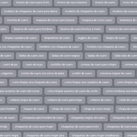
 cuero
monos de cuero para moto
monos de cuero baratos
monos de cuero
mono de cu
modelos de chaquetas de cuero para dama
modelos de chaquetas de cuero
modelos de casaca
mochila de cuero
maquina de coser cuero barata
maquina de coser cuero
maletines de 
cuero
llaveros de cuero para hombres
llaveros de cuero hechos a mano
llaveros de cuero arte
limpiar cazadora de cuero
limpiadores de cuero
leggins de cuero
latigos de cuero
la
 con chaquetas de cuero
hombres con chaqueta de cuero
hombre con chaqueta de cuero
hil
 de cuero
faldas de cuero zara
faldas de cuero negras
faldas de cuero
falda tubo de cuer
cuero de pu
cuero de la pu
cuchillos de cuero
correas de cuero para relojes
correas de
a colgantes
cordon de cuero con cierre de plata
cordon de cuero
converse negras de cuero
uero
como limpiar una chaqueta de cuero
como limpiar una cazadora de cuero
como limpiar ta
iar asientos de cuero del coche
como limpiar asientos de cuero de coche
como combinar una falda 
ro
collares largos de cuero
collares de cuero para mujer
collares de cuero
collar de cuer
cuero hombre
chupas de cuero
chupa de cuero roja
chupa de cuero mujer
chupa de cuer
es de cuero
chaquetas para hombre de cuero
chaquetas negras de cuero
chaquetas de mujer
e moda
chaquetas de cuero para mujer
chaquetas de cuero para moto
chaquetas de cuero par
de cuero negra
chaquetas de cuero mujer zara
chaquetas de cuero mujer stradivarius
chaquet