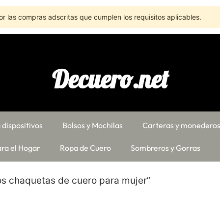
r las compras adscritas que cumplen los requisitos aplicables.
Decuero.net
 dispositivos
Bolsos y Mochilas
Carteras y monedero
ra el Hogar
Ropa de Cuero
Sombreros y Gorras
s chaquetas de cuero para mujer”