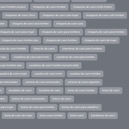
 cuero hombre amazon
chaquetas de cuero hombre
chaquetas de cuero estilo motero
chaquetas de cuero chica
chaquetas de cuero cafe mujer
chaquetas de cuero cafe hombre
mbre
chaqueta de cuero zara hombre
chaqueta de cuero zara
chaqueta de cuero para mujer
chaqueta de cuero para hombres
chaqueta de cuero para hombre
chaqueta de cuero hombre zara
chaqueta de cuero hombre
chaqueta de cuero de mujer
nclas de cuero hombre
chanclas de cuero
chamarras de cuero para hombres
 rojas
cazadoras de cuero para moto
cazadoras de cuero para hombre
 cuero hombre zara
cazadoras de cuero hombre massimo dutti
azadora de cuero mujer
cazadora de cuero moto
cazadora de cuero hombre
bre artesanales
carteras de cuero artesanales
carteras de cuero argentino
ro
brazaletes de cuero
brazalete de cuero
botas de cuero hombre
botas de cuero
mbre
bolsos de cuero artesanales
bolsos de cuero
 para mujer
boinas de cuero para hombre
boinas de cuero para caballeros
boina de cuero de mujer
boina cuero hombre
boina cuero
bandoleras de cuero