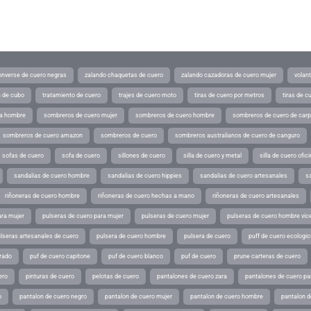
converse de cuero negras
zalando chaquetas de cuero
zalando cazadoras de cuero mujer
volan
a de cubo
tratamiento de cuero
trajes de cuero moto
tiras de cuero por metros
tiras de c
ra hombre
sombreros de cuero mujer
sombreros de cuero hombre
sombreros de cuero de car
sombreros de cuero amazon
sombreros de cuero
sombreros australianos de cuero de canguro
sofas de cuero
sofa de cuero
sillones de cuero
silla de cuero y metal
silla de cuero ofic
sandalias de cuero hombre
sandalias de cuero hippies
sandalias de cuero artesanales
s
riñoneras de cuero hombre
riñoneras de cuero hechas a mano
riñoneras de cuero artesanales
ara mujer
pulseras de cuero para mujer
pulseras de cuero mujer
pulseras de cuero hombre vic
lseras artesanales de cuero
pulsera de cuero hombre
pulsera de cuero
puff de cuero ecologic
rado
puf de cuero capitone
puf de cuero blanco
puf de cuero
prune carteras de cuero
ero
pinturas de cuero
pelotas de cuero
pantalones de cuero zara
pantalones de cuero p
o
pantalon de cuero negro
pantalon de cuero mujer
pantalon de cuero hombre
pantalon d