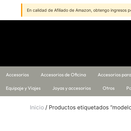
En calidad de Afiliado de Amazon, obtengo ingresos po
Accesorios
Accesorios de Oficina
Accesorios para
Equipaje y Viajes
Joyas y accesorios
Otros
Pa
Inicio
/ Productos etiquetados “modelo