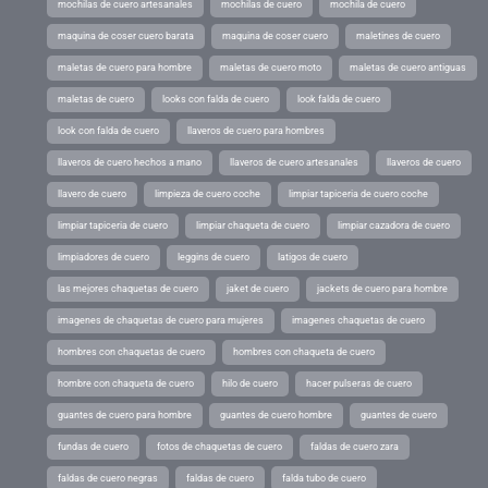
mochilas de cuero artesanales
mochilas de cuero
mochila de cuero
maquina de coser cuero barata
maquina de coser cuero
maletines de cuero
maletas de cuero para hombre
maletas de cuero moto
maletas de cuero antiguas
maletas de cuero
looks con falda de cuero
look falda de cuero
look con falda de cuero
llaveros de cuero para hombres
llaveros de cuero hechos a mano
llaveros de cuero artesanales
llaveros de cuero
llavero de cuero
limpieza de cuero coche
limpiar tapiceria de cuero coche
limpiar tapiceria de cuero
limpiar chaqueta de cuero
limpiar cazadora de cuero
limpiadores de cuero
leggins de cuero
latigos de cuero
las mejores chaquetas de cuero
jaket de cuero
jackets de cuero para hombre
imagenes de chaquetas de cuero para mujeres
imagenes chaquetas de cuero
hombres con chaquetas de cuero
hombres con chaqueta de cuero
hombre con chaqueta de cuero
hilo de cuero
hacer pulseras de cuero
guantes de cuero para hombre
guantes de cuero hombre
guantes de cuero
fundas de cuero
fotos de chaquetas de cuero
faldas de cuero zara
faldas de cuero negras
faldas de cuero
falda tubo de cuero