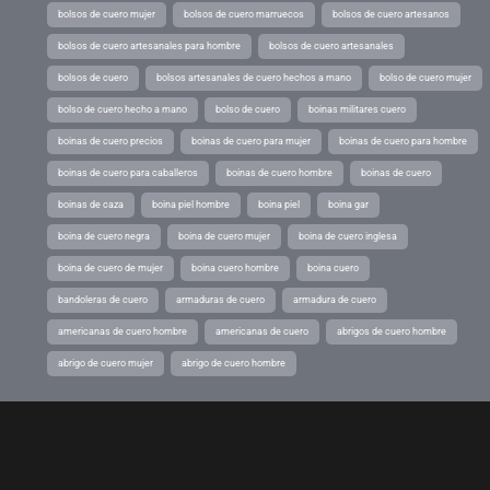
bolsos de cuero mujer
bolsos de cuero marruecos
bolsos de cuero artesanos
bolsos de cuero artesanales para hombre
bolsos de cuero artesanales
bolsos de cuero
bolsos artesanales de cuero hechos a mano
bolso de cuero mujer
bolso de cuero hecho a mano
bolso de cuero
boinas militares cuero
boinas de cuero precios
boinas de cuero para mujer
boinas de cuero para hombre
boinas de cuero para caballeros
boinas de cuero hombre
boinas de cuero
boinas de caza
boina piel hombre
boina piel
boina gar
boina de cuero negra
boina de cuero mujer
boina de cuero inglesa
boina de cuero de mujer
boina cuero hombre
boina cuero
bandoleras de cuero
armaduras de cuero
armadura de cuero
americanas de cuero hombre
americanas de cuero
abrigos de cuero hombre
abrigo de cuero mujer
abrigo de cuero hombre