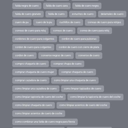
falda negra de cuero
falda de cuero zara
falda de cuero negra
falda de cuero granate
falda de cuero
estuches de cuero
delantales de cuero
cuero de pu
cuero de la pu
cuchillos de cuero
correas de cuero para relojes
correas de cuero para reloj
correas de cuero
correa de cuero para reloj
cordones de cuero para colgantes
cordon de cuero para pulseras
cordon de cuero para colgantes
cordon de cuero con cierre de plata
cordon de cuero
converse negras de cuero
converse de cuero
compro chaqueta de cuero
comprar chupa de cuero
comprar chaqueta de cuero mujer
comprar chaqueta de cuero
comprar cazadora de cuero
como limpiar una chaqueta de cuero
como limpiar una cazadora de cuero
como limpiar tapizados de cuero
como limpiar tapiceria de cuero del coche
como limpiar la tapiceria de cuero del coche
como limpiar chaqueta de cuero
como limpiar asientos de cuero del coche
como limpiar asientos de cuero de coche
como combinar una falda de cuero negra para fiesta