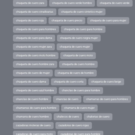
chaqueta de cuero zara
chaqueta de cuero verde hombre
chaqueta de cuero verde
chaqueta de cuero stradivarius
chaqueta de cuero sintetico mujer
chaqueta de cuero roja
chaqueta de cuero precio
chaqueta de cuero para mujer
chaqueta de cuero para hombres
chaqueta de cuero para hombre
chaqueta de cuero para dama
chaqueta de cuero negra mujer
chaqueta de cuero mujer zara
chaqueta de cuero mujer
chaqueta de cuero moto hombre
chaqueta de cuero moto
chaqueta de cuero hombre zara
chaqueta de cuero hombre
chaqueta de cuero de mujer
chaqueta de cuero de hombre
chaqueta de cuero dama
chaqueta de cuero corta
chaqueta de cuero beige
chaqueta de cuero azul hombre
chanclas de cuero para hombre
chanclas de cuero hombre
chanclas de cuero
chamarras de cuero para hombres
chamarras de cuero para hombre
chamarra de cuero mujer
chamarra de cuero hombre
chalecos de cuero
chaketas de cuero
cazadoras moteras de cuero
cazadoras de cuero rojas
cazadoras de cuero para moto
cazadoras de cuero para hombre