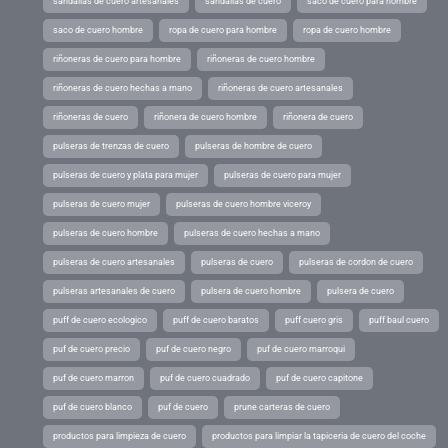
sandalias de cuero artesanales
sandalias de cuero
saco de cuero para hombre
saco de cuero hombre
ropa de cuero para hombre
ropa de cuero hombre
riñoneras de cuero para hombre
riñoneras de cuero hombre
riñoneras de cuero hechas a mano
riñoneras de cuero artesanales
riñoneras de cuero
riñonera de cuero hombre
riñonera de cuero
pulseras de trenzas de cuero
pulseras de hombre de cuero
pulseras de cuero y plata para mujer
pulseras de cuero para mujer
pulseras de cuero mujer
pulseras de cuero hombre viceroy
pulseras de cuero hombre
pulseras de cuero hechas a mano
pulseras de cuero artesanales
pulseras de cuero
pulseras de cordon de cuero
pulseras artesanales de cuero
pulsera de cuero hombre
pulsera de cuero
puff de cuero ecologico
puff de cuero baratos
puff cuero gris
puff baul cuero
puf de cuero precio
puf de cuero negro
puf de cuero marroqui
puf de cuero marron
puf de cuero cuadrado
puf de cuero capitone
puf de cuero blanco
puf de cuero
prune carteras de cuero
productos para limpieza de cuero
productos para limpiar la tapiceria de cuero del coche