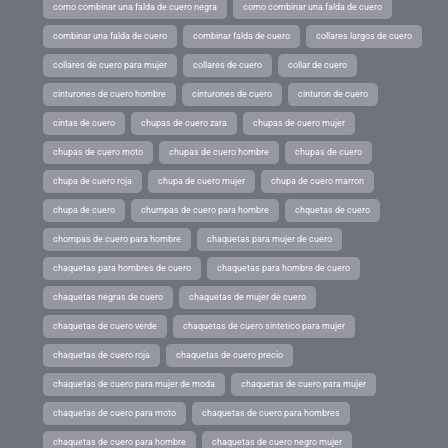
como combinar una falda de cuero negra
como combinar una falda de cuero
combinar una falda de cuero
combinar falda de cuero
collares largos de cuero
collares de cuero para mujer
collares de cuero
collar de cuero
cinturones de cuero hombre
cinturones de cuero
cinturon de cuero
cintas de cuero
chupas de cuero zara
chupas de cuero mujer
chupas de cuero moto
chupas de cuero hombre
chupas de cuero
chupa de cuero roja
chupa de cuero mujer
chupa de cuero marron
chupa de cuero
chumpas de cuero para hombre
chquetas de cuero
chompas de cuero para hombre
chaquetas para mujer de cuero
chaquetas para hombres de cuero
chaquetas para hombre de cuero
chaquetas negras de cuero
chaquetas de mujer de cuero
chaquetas de cuero verde
chaquetas de cuero sintetico para mujer
chaquetas de cuero roja
chaquetas de cuero precio
chaquetas de cuero para mujer de moda
chaquetas de cuero para mujer
chaquetas de cuero para moto
chaquetas de cuero para hombres
chaquetas de cuero para hombre
chaquetas de cuero negro mujer