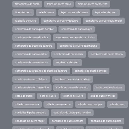
tratamiento de cuero
trajes de cuero moto
tiras de cuero por metros
tiras de cuero
tela de cuero
tejer pulseras de cuero
tapicerias de cuero
tapicería de cuero
sombreros de cuero vaqueros
sombreros de cuero para mujer
sombreros de cuero para hombre
sombreros de cuero mujer
sombreros de cuero hombre
sombreros de cuero de carpincho
sombreros de cuero de canguro
sombreros de cuero colombiano
sombreros de cuero chillán
sombreros de cuero chile
sombreros de cuero blanco
sombreros de cuero amazon
sombreros de cuero
sombreros australianos de cuero de canguro
sombrero de cuero comodo
sombrero de cuero chilenos
sombrero de cuero australiano
sombrero de cuero argentino
sombrero cuero de canguro
sofas de cuero baratos
sofas de cuero
sofa de cuero
sillones de cuero
silla de cuero y metal
silla de cuero oficina
silla de cuero marron
silla de cuero antigua
silla de cuero
sandalias hippies de cuero
sandalias de cuero para hombre
sandalias de cuero mujer
sandalias de cuero hombre
sandalias de cuero hippies