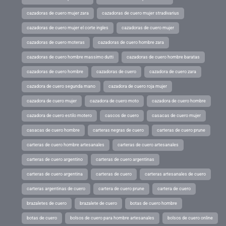
cazadoras de cuero mujer zara
cazadoras de cuero mujer stradivarius
cazadoras de cuero mujer el corte ingles
cazadoras de cuero mujer
cazadoras de cuero moteras
cazadoras de cuero hombre zara
cazadoras de cuero hombre massimo dutti
cazadoras de cuero hombre baratas
cazadoras de cuero hombre
cazadoras de cuero
cazadora de cuero zara
cazadora de cuero segunda mano
cazadora de cuero roja mujer
cazadora de cuero mujer
cazadora de cuero moto
cazadora de cuero hombre
cazadora de cuero estilo motero
cascos de cuero
casacas de cuero mujer
casacas de cuero hombre
carteras negras de cuero
carteras de cuero prune
carteras de cuero hombre artesanales
carteras de cuero artesanales
carteras de cuero argentino
carteras de cuero argentinas
carteras de cuero argentina
carteras de cuero
carteras artesanales de cuero
carteras argentinas de cuero
cartera de cuero prune
cartera de cuero
brazaletes de cuero
brazalete de cuero
botas de cuero hombre
botas de cuero
bolsos de cuero para hombre artesanales
bolsos de cuero online