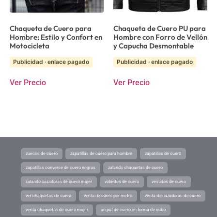
Chaqueta de Cuero para
Chaqueta de Cuero PU para
Hombre: Estilo y Confort en
Hombre con Forro de Vellón
Motocicleta
y Capucha Desmontable
Publicidad · enlace pagado
Publicidad · enlace pagado
Ver Precio
Ver Precio
zuecos de cuero
zapatillas de cuero para hombre
zapatillas de cuero
zapatillas converse de cuero negras
zalando chaquetas de cuero
zalando cazadoras de cuero mujer
volantes de cuero
vestidos de cuero
ver chaquetas de cuero
venta de cuero por metro
venta de cazadoras de cuero
venta chaquetas de cuero mujer
un puf de cuero en forma de cubo