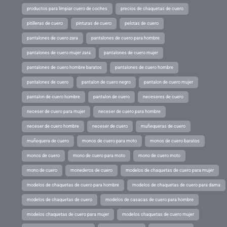
productos para limpiar cuero de coches
precios de chaquetas de cuero
pitilleras de cuero
pinturas de cuero
pelotas de cuero
pantalones de cuero zara
pantalones de cuero para hombre
pantalones de cuero mujer zara
pantalones de cuero mujer
pantalones de cuero hombre baratos
pantalones de cuero hombre
pantalones de cuero
pantalon de cuero negro
pantalon de cuero mujer
pantalon de cuero hombre
pantalon de cuero
neceseres de cuero
neceser de cuero para mujer
neceser de cuero para hombre
neceser de cuero hombre
neceser de cuero
muñequeras de cuero
muñequera de cuero
monos de cuero para moto
monos de cuero baratos
monos de cuero
mono de cuero para moto
mono de cuero moto
mono de cuero
monederos de cuero
modelos de chaquetas de cuero para mujer
modelos de chaquetas de cuero para hombre
modelos de chaquetas de cuero para dama
modelos de chaquetas de cuero
modelos de casacas de cuero para hombre
modelos chaquetas de cuero para mujer
modelos chaquetas de cuero mujer