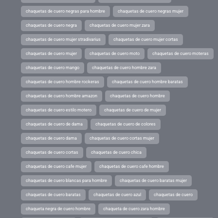
chaquetas de cuero negras para hombre
chaquetas de cuero negras mujer
chaquetas de cuero negra
chaquetas de cuero mujer zara
chaquetas de cuero mujer stradivarius
chaquetas de cuero mujer cortas
chaquetas de cuero mujer
chaquetas de cuero moto
chaquetas de cuero moteras
chaquetas de cuero mango
chaquetas de cuero hombre zara
chaquetas de cuero hombre rockeras
chaquetas de cuero hombre baratas
chaquetas de cuero hombre amazon
chaquetas de cuero hombre
chaquetas de cuero estilo motero
chaquetas de cuero de mujer
chaquetas de cuero de dama
chaquetas de cuero de colores
chaquetas de cuero dama
chaquetas de cuero cortas mujer
chaquetas de cuero cortas
chaquetas de cuero chica
chaquetas de cuero cafe mujer
chaquetas de cuero cafe hombre
chaquetas de cuero blancas para hombre
chaquetas de cuero baratas mujer
chaquetas de cuero baratas
chaquetas de cuero azul
chaquetas de cuero
chaqueta negra de cuero hombre
chaqueta de cuero zara hombre