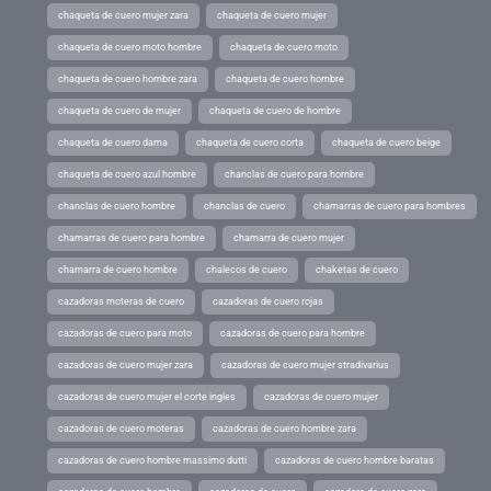
chaqueta de cuero mujer zara
chaqueta de cuero mujer
chaqueta de cuero moto hombre
chaqueta de cuero moto
chaqueta de cuero hombre zara
chaqueta de cuero hombre
chaqueta de cuero de mujer
chaqueta de cuero de hombre
chaqueta de cuero dama
chaqueta de cuero corta
chaqueta de cuero beige
chaqueta de cuero azul hombre
chanclas de cuero para hombre
chanclas de cuero hombre
chanclas de cuero
chamarras de cuero para hombres
chamarras de cuero para hombre
chamarra de cuero mujer
chamarra de cuero hombre
chalecos de cuero
chaketas de cuero
cazadoras moteras de cuero
cazadoras de cuero rojas
cazadoras de cuero para moto
cazadoras de cuero para hombre
cazadoras de cuero mujer zara
cazadoras de cuero mujer stradivarius
cazadoras de cuero mujer el corte ingles
cazadoras de cuero mujer
cazadoras de cuero moteras
cazadoras de cuero hombre zara
cazadoras de cuero hombre massimo dutti
cazadoras de cuero hombre baratas