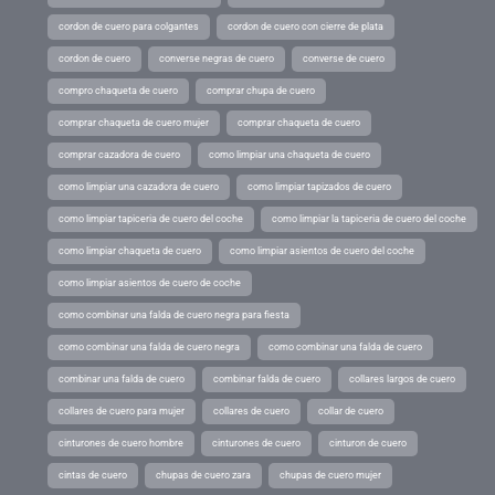
cordon de cuero para colgantes
cordon de cuero con cierre de plata
cordon de cuero
converse negras de cuero
converse de cuero
compro chaqueta de cuero
comprar chupa de cuero
comprar chaqueta de cuero mujer
comprar chaqueta de cuero
comprar cazadora de cuero
como limpiar una chaqueta de cuero
como limpiar una cazadora de cuero
como limpiar tapizados de cuero
como limpiar tapiceria de cuero del coche
como limpiar la tapiceria de cuero del coche
como limpiar chaqueta de cuero
como limpiar asientos de cuero del coche
como limpiar asientos de cuero de coche
como combinar una falda de cuero negra para fiesta
como combinar una falda de cuero negra
como combinar una falda de cuero
combinar una falda de cuero
combinar falda de cuero
collares largos de cuero
collares de cuero para mujer
collares de cuero
collar de cuero
cinturones de cuero hombre
cinturones de cuero
cinturon de cuero
cintas de cuero
chupas de cuero zara
chupas de cuero mujer