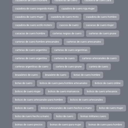
cazadoras de cuero hombre
cazadoras de cuero
cazadora de cuero zara
cazadora de cuero segunda mano
cazadora de cuero roja mujer
cazadora de cuero mujer
cazadora de cuero moto
cazadora de cuero hombre
cazadora de cuero estilo motero
cascos de cuero
casacas de cuero mujer
casacas de cuero hombre
carteras negras de cuero
carteras de cuero prune
carteras de cuero hombre artesanales
carteras de cuero artesanales
carteras de cuero argentino
carteras de cuero argentinas
carteras de cuero argentina
carteras de cuero
carteras artesanales de cuero
carteras argentinas de cuero
cartera de cuero prune
cartera de cuero
brazaletes de cuero
brazalete de cuero
botas de cuero hombre
botas de cuero
bolsos de cuero para hombre artesanales
bolsos de cuero online
bolsos de cuero mujer
bolsos de cuero marruecos
bolsos de cuero artesanos
bolsos de cuero artesanales para hombre
bolsos de cuero artesanales
bolsos de cuero
bolsos artesanales de cuero hechos a mano
bolso de cuero mujer
bolso de cuero hecho a mano
bolso de cuero
boinas militares cuero
boinas de cuero precios
boinas de cuero para mujer
boinas de cuero para hombre