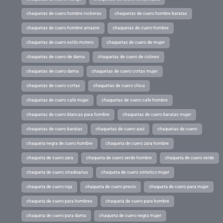
chaquetas de cuero hombre rockeras
chaquetas de cuero hombre baratas
chaquetas de cuero hombre amazon
chaquetas de cuero hombre
chaquetas de cuero estilo motero
chaquetas de cuero de mujer
chaquetas de cuero de dama
chaquetas de cuero de colores
chaquetas de cuero dama
chaquetas de cuero cortas mujer
chaquetas de cuero cortas
chaquetas de cuero chica
chaquetas de cuero cafe mujer
chaquetas de cuero cafe hombre
chaquetas de cuero blancas para hombre
chaquetas de cuero baratas mujer
chaquetas de cuero baratas
chaquetas de cuero azul
chaquetas de cuero
chaqueta negra de cuero hombre
chaqueta de cuero zara hombre
chaqueta de cuero zara
chaqueta de cuero verde hombre
chaqueta de cuero verde
chaqueta de cuero stradivarius
chaqueta de cuero sintetico mujer
chaqueta de cuero roja
chaqueta de cuero precio
chaqueta de cuero para mujer
chaqueta de cuero para hombres
chaqueta de cuero para hombre
chaqueta de cuero para dama
chaqueta de cuero negra mujer