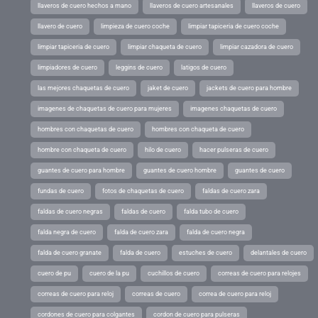
llaveros de cuero hechos a mano
llaveros de cuero artesanales
llaveros de cuero
llavero de cuero
limpieza de cuero coche
limpiar tapiceria de cuero coche
limpiar tapiceria de cuero
limpiar chaqueta de cuero
limpiar cazadora de cuero
limpiadores de cuero
leggins de cuero
latigos de cuero
las mejores chaquetas de cuero
jaket de cuero
jackets de cuero para hombre
imagenes de chaquetas de cuero para mujeres
imagenes chaquetas de cuero
hombres con chaquetas de cuero
hombres con chaqueta de cuero
hombre con chaqueta de cuero
hilo de cuero
hacer pulseras de cuero
guantes de cuero para hombre
guantes de cuero hombre
guantes de cuero
fundas de cuero
fotos de chaquetas de cuero
faldas de cuero zara
faldas de cuero negras
faldas de cuero
falda tubo de cuero
falda negra de cuero
falda de cuero zara
falda de cuero negra
falda de cuero granate
falda de cuero
estuches de cuero
delantales de cuero
cuero de pu
cuero de la pu
cuchillos de cuero
correas de cuero para relojes
correas de cuero para reloj
correas de cuero
correa de cuero para reloj
cordones de cuero para colgantes
cordon de cuero para pulseras