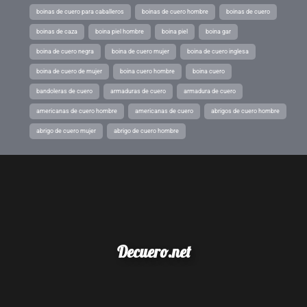
boinas de cuero para caballeros
boinas de cuero hombre
boinas de cuero
boinas de caza
boina piel hombre
boina piel
boina gar
boina de cuero negra
boina de cuero mujer
boina de cuero inglesa
boina de cuero de mujer
boina cuero hombre
boina cuero
bandoleras de cuero
armaduras de cuero
armadura de cuero
americanas de cuero hombre
americanas de cuero
abrigos de cuero hombre
abrigo de cuero mujer
abrigo de cuero hombre
Decuero.net