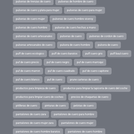
pulseras de trenzas de cuero
pulseras de hombre de cuero
pulseras de cuero y plata para mujer
pulseras de cuero para mujer
pulseras de cuero mujer
pulseras de cuero hombre viceroy
pulseras de cuero hombre
pulseras de cuero hechas a mano
pulseras de cuero artesanales
pulseras de cuero
pulseras de cordon de cuero
pulseras artesanales de cuero
pulsera de cuero hombre
pulsera de cuero
puff de cuero ecologico
puff de cuero baratos
puff cuero gris
puff baul cuero
puf de cuero precio
puf de cuero negro
puf de cuero marroqui
puf de cuero marron
puf de cuero cuadrado
puf de cuero capitone
puf de cuero blanco
puf de cuero
prune carteras de cuero
productos para limpieza de cuero
productos para limpiar la tapiceria de cuero del coche
productos para limpiar cuero de coches
precios de chaquetas de cuero
pitilleras de cuero
pinturas de cuero
pelotas de cuero
pantalones de cuero zara
pantalones de cuero para hombre
pantalones de cuero mujer zara
pantalones de cuero mujer
pantalones de cuero hombre baratos
pantalones de cuero hombre