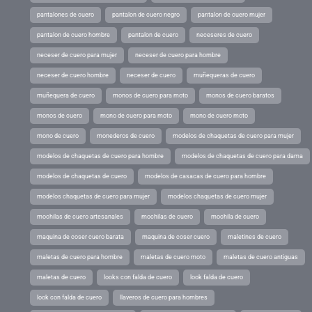
pantalones de cuero
pantalon de cuero negro
pantalon de cuero mujer
pantalon de cuero hombre
pantalon de cuero
neceseres de cuero
neceser de cuero para mujer
neceser de cuero para hombre
neceser de cuero hombre
neceser de cuero
muñequeras de cuero
muñequera de cuero
monos de cuero para moto
monos de cuero baratos
monos de cuero
mono de cuero para moto
mono de cuero moto
mono de cuero
monederos de cuero
modelos de chaquetas de cuero para mujer
modelos de chaquetas de cuero para hombre
modelos de chaquetas de cuero para dama
modelos de chaquetas de cuero
modelos de casacas de cuero para hombre
modelos chaquetas de cuero para mujer
modelos chaquetas de cuero mujer
mochilas de cuero artesanales
mochilas de cuero
mochila de cuero
maquina de coser cuero barata
maquina de coser cuero
maletines de cuero
maletas de cuero para hombre
maletas de cuero moto
maletas de cuero antiguas
maletas de cuero
looks con falda de cuero
look falda de cuero
look con falda de cuero
llaveros de cuero para hombres