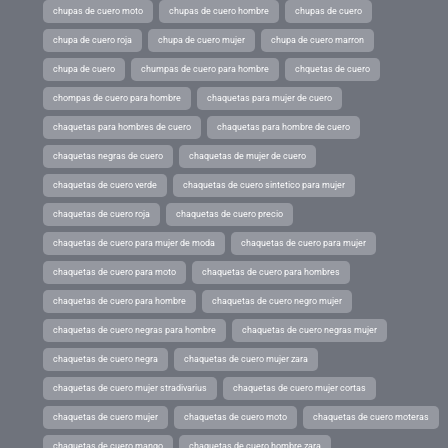
chupas de cuero moto
chupas de cuero hombre
chupas de cuero
chupa de cuero roja
chupa de cuero mujer
chupa de cuero marron
chupa de cuero
chumpas de cuero para hombre
chquetas de cuero
chompas de cuero para hombre
chaquetas para mujer de cuero
chaquetas para hombres de cuero
chaquetas para hombre de cuero
chaquetas negras de cuero
chaquetas de mujer de cuero
chaquetas de cuero verde
chaquetas de cuero sintetico para mujer
chaquetas de cuero roja
chaquetas de cuero precio
chaquetas de cuero para mujer de moda
chaquetas de cuero para mujer
chaquetas de cuero para moto
chaquetas de cuero para hombres
chaquetas de cuero para hombre
chaquetas de cuero negro mujer
chaquetas de cuero negras para hombre
chaquetas de cuero negras mujer
chaquetas de cuero negra
chaquetas de cuero mujer zara
chaquetas de cuero mujer stradivarius
chaquetas de cuero mujer cortas
chaquetas de cuero mujer
chaquetas de cuero moto
chaquetas de cuero moteras
chaquetas de cuero mango
chaquetas de cuero hombre zara