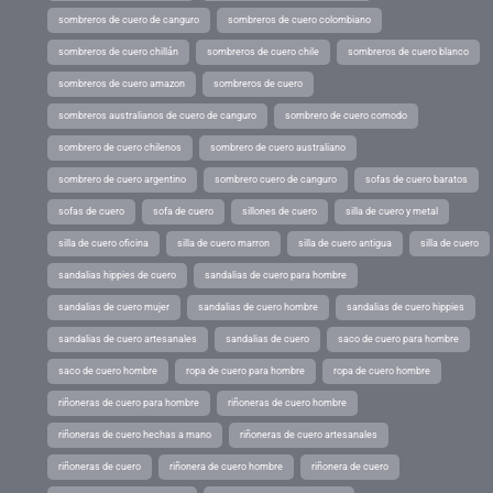
sombreros de cuero de canguro
sombreros de cuero colombiano
sombreros de cuero chillán
sombreros de cuero chile
sombreros de cuero blanco
sombreros de cuero amazon
sombreros de cuero
sombreros australianos de cuero de canguro
sombrero de cuero comodo
sombrero de cuero chilenos
sombrero de cuero australiano
sombrero de cuero argentino
sombrero cuero de canguro
sofas de cuero baratos
sofas de cuero
sofa de cuero
sillones de cuero
silla de cuero y metal
silla de cuero oficina
silla de cuero marron
silla de cuero antigua
silla de cuero
sandalias hippies de cuero
sandalias de cuero para hombre
sandalias de cuero mujer
sandalias de cuero hombre
sandalias de cuero hippies
sandalias de cuero artesanales
sandalias de cuero
saco de cuero para hombre
saco de cuero hombre
ropa de cuero para hombre
ropa de cuero hombre
riñoneras de cuero para hombre
riñoneras de cuero hombre
riñoneras de cuero hechas a mano
riñoneras de cuero artesanales
riñoneras de cuero
riñonera de cuero hombre
riñonera de cuero