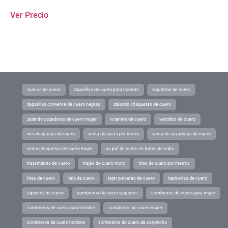
Ver Precio
zuecos de cuero
zapatillas de cuero para hombre
zapatillas de cuero
zapatillas converse de cuero negras
zalando chaquetas de cuero
zalando cazadoras de cuero mujer
volantes de cuero
vestidos de cuero
ver chaquetas de cuero
venta de cuero por metro
venta de cazadoras de cuero
venta chaquetas de cuero mujer
un puf de cuero en forma de cubo
tratamiento de cuero
trajes de cuero moto
tiras de cuero por metros
tiras de cuero
tela de cuero
tejer pulseras de cuero
tapicerias de cuero
tapicería de cuero
sombreros de cuero vaqueros
sombreros de cuero para mujer
sombreros de cuero para hombre
sombreros de cuero mujer
sombreros de cuero hombre
sombreros de cuero de carpincho