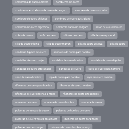
sombreros de cuero amazon
sombreros de cuero
sombreros australianos de cuero de canguro
sombrero de cuero comodo
sombrero de cuero chilenos
sombrero de cuero australiano
sombrero de cuero argentino
sombrero cuero de canguro
sofas de cuero baratos
sofas de cuero
sofa de cuero
sillones de cuero
silla de cuero y metal
silla de cuero oficina
silla de cuero marron
silla de cuero antigua
silla de cuero
sandalias hippies de cuero
sandalias de cuero para hombre
sandalias de cuero mujer
sandalias de cuero hombre
sandalias de cuero hippies
sandalias de cuero artesanales
sandalias de cuero
saco de cuero para hombre
saco de cuero hombre
ropa de cuero para hombre
ropa de cuero hombre
riñoneras de cuero para hombre
riñoneras de cuero hombre
riñoneras de cuero hechas a mano
riñoneras de cuero artesanales
riñoneras de cuero
riñonera de cuero hombre
riñonera de cuero
pulseras de trenzas de cuero
pulseras de hombre de cuero
pulseras de cuero y plata para mujer
pulseras de cuero para mujer
pulseras de cuero mujer
pulseras de cuero hombre viceroy