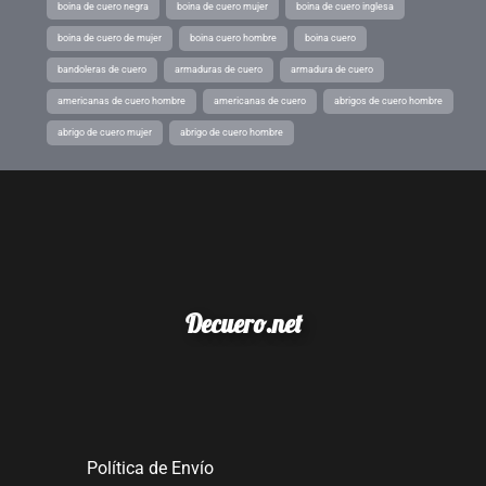
boina de cuero negra
boina de cuero mujer
boina de cuero inglesa
boina de cuero de mujer
boina cuero hombre
boina cuero
bandoleras de cuero
armaduras de cuero
armadura de cuero
americanas de cuero hombre
americanas de cuero
abrigos de cuero hombre
abrigo de cuero mujer
abrigo de cuero hombre
Decuero.net
Política de Envío