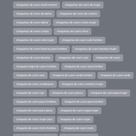
chaquetas de cuero estilo motero
chaquetas de cuero de mujer
chaquetas de cuero de dama
chaquetas de cuero de colores
chaquetas de cuero dama
chaquetas de cuero cortas mujer
chaquetas de cuero cortas
chaquetas de cuero chica
chaquetas de cuero cafe mujer
chaquetas de cuero cafe hombre
chaquetas de cuero blancas para hombre
chaquetas de cuero baratas mujer
chaquetas de cuero baratas
chaquetas de cuero azul
chaquetas de cuero
chaqueta negra de cuero hombre
chaqueta de cuero zara hombre
chaqueta de cuero zara
chaqueta de cuero verde hombre
chaqueta de cuero verde
chaqueta de cuero stradivarius
chaqueta de cuero sintetico mujer
chaqueta de cuero roja
chaqueta de cuero precio
chaqueta de cuero para mujer
chaqueta de cuero para hombres
chaqueta de cuero para hombre
chaqueta de cuero para dama
chaqueta de cuero negra mujer
chaqueta de cuero mujer zara
chaqueta de cuero mujer
chaqueta de cuero moto hombre
chaqueta de cuero moto