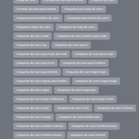
chompas de cuero para hombre
chaquetas para mujer de cuero
chaquetas para hombres de cuero
chaquetas para hombre de cuero
chaquetas negras de cuero
chaquetas de mujer de cuero
chaquetas de cuero verde
chaquetas de cuero sintetico para mujer
chaquetas de cuero roja
chaquetas de cuero precio
chaquetas de cuero para mujer de moda
chaquetas de cuero para mujer
chaquetas de cuero para moto
chaquetas de cuero para hombres
chaquetas de cuero para hombre
chaquetas de cuero negro mujer
chaquetas de cuero negras para hombre
chaquetas de cuero negras mujer
chaquetas de cuero negra
chaquetas de cuero mujer zara
chaquetas de cuero mujer stradivarius
chaquetas de cuero mujer cortas
chaquetas de cuero mujer
chaquetas de cuero moto
chaquetas de cuero moteras
chaquetas de cuero mango
chaquetas de cuero hombre zara
chaquetas de cuero hombre rockeras
chaquetas de cuero hombre baratas
chaquetas de cuero hombre amazon
chaquetas de cuero hombre