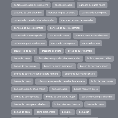
cazadora de cuero estilo motero
cascos de cuero
casacas de cuero mujer
casacas de cuero hombre
carteras negras de cuero
carteras de cuero prune
carteras de cuero hombre artesanales
carteras de cuero artesanales
carteras de cuero argentino
carteras de cuero argentinas
carteras de cuero argentina
carteras de cuero
carteras artesanales de cuero
carteras argentinas de cuero
cartera de cuero prune
cartera de cuero
brazaletes de cuero
brazalete de cuero
botas de cuero hombre
botas de cuero
bolsos de cuero para hombre artesanales
bolsos de cuero online
bolsos de cuero mujer
bolsos de cuero marruecos
bolsos de cuero artesanos
bolsos de cuero artesanales para hombre
bolsos de cuero artesanales
bolsos de cuero
bolsos artesanales de cuero hechos a mano
bolso de cuero mujer
bolso de cuero hecho a mano
bolso de cuero
boinas militares cuero
boinas de cuero precios
boinas de cuero para mujer
boinas de cuero para hombre
boinas de cuero para caballeros
boinas de cuero hombre
boinas de cuero
boinas de caza
boina piel hombre
boina piel
boina gar