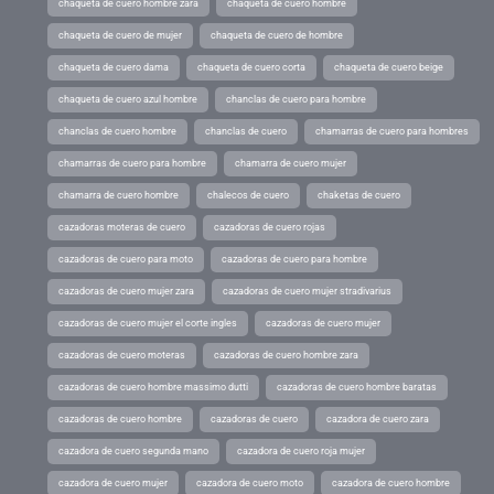
chaqueta de cuero hombre zara
chaqueta de cuero hombre
chaqueta de cuero de mujer
chaqueta de cuero de hombre
chaqueta de cuero dama
chaqueta de cuero corta
chaqueta de cuero beige
chaqueta de cuero azul hombre
chanclas de cuero para hombre
chanclas de cuero hombre
chanclas de cuero
chamarras de cuero para hombres
chamarras de cuero para hombre
chamarra de cuero mujer
chamarra de cuero hombre
chalecos de cuero
chaketas de cuero
cazadoras moteras de cuero
cazadoras de cuero rojas
cazadoras de cuero para moto
cazadoras de cuero para hombre
cazadoras de cuero mujer zara
cazadoras de cuero mujer stradivarius
cazadoras de cuero mujer el corte ingles
cazadoras de cuero mujer
cazadoras de cuero moteras
cazadoras de cuero hombre zara
cazadoras de cuero hombre massimo dutti
cazadoras de cuero hombre baratas
cazadoras de cuero hombre
cazadoras de cuero
cazadora de cuero zara
cazadora de cuero segunda mano
cazadora de cuero roja mujer
cazadora de cuero mujer
cazadora de cuero moto
cazadora de cuero hombre