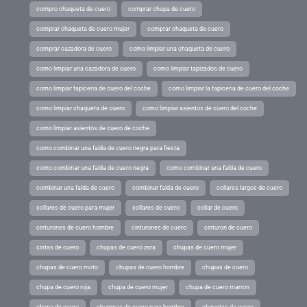
compro chaqueta de cuero
comprar chupa de cuero
comprar chaqueta de cuero mujer
comprar chaqueta de cuero
comprar cazadora de cuero
como limpiar una chaqueta de cuero
como limpiar una cazadora de cuero
como limpiar tapizados de cuero
como limpiar tapiceria de cuero del coche
como limpiar la tapiceria de cuero del coche
como limpiar chaqueta de cuero
como limpiar asientos de cuero del coche
como limpiar asientos de cuero de coche
como combinar una falda de cuero negra para fiesta
como combinar una falda de cuero negra
como combinar una falda de cuero
combinar una falda de cuero
combinar falda de cuero
collares largos de cuero
collares de cuero para mujer
collares de cuero
collar de cuero
cinturones de cuero hombre
cinturones de cuero
cinturon de cuero
cintas de cuero
chupas de cuero zara
chupas de cuero mujer
chupas de cuero moto
chupas de cuero hombre
chupas de cuero
chupa de cuero roja
chupa de cuero mujer
chupa de cuero marron
chupa de cuero
chumpas de cuero para hombre
chquetas de cuero