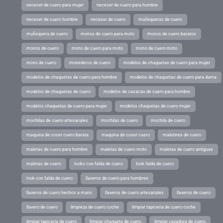
neceser de cuero para mujer
neceser de cuero para hombre
neceser de cuero hombre
neceser de cuero
muñequeras de cuero
muñequera de cuero
monos de cuero para moto
monos de cuero baratos
monos de cuero
mono de cuero para moto
mono de cuero moto
mono de cuero
monederos de cuero
modelos de chaquetas de cuero para mujer
modelos de chaquetas de cuero para hombre
modelos de chaquetas de cuero para dama
modelos de chaquetas de cuero
modelos de casacas de cuero para hombre
modelos chaquetas de cuero para mujer
modelos chaquetas de cuero mujer
mochilas de cuero artesanales
mochilas de cuero
mochila de cuero
maquina de coser cuero barata
maquina de coser cuero
maletines de cuero
maletas de cuero para hombre
maletas de cuero moto
maletas de cuero antiguas
maletas de cuero
looks con falda de cuero
look falda de cuero
look con falda de cuero
llaveros de cuero para hombres
llaveros de cuero hechos a mano
llaveros de cuero artesanales
llaveros de cuero
llavero de cuero
limpieza de cuero coche
limpiar tapiceria de cuero coche
limpiar tapiceria de cuero
limpiar chaqueta de cuero
limpiar cazadora de cuero