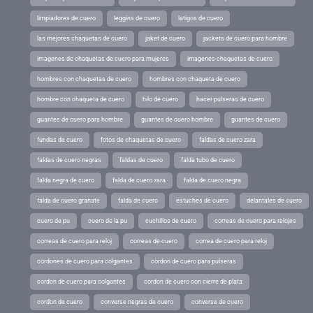
limpiadores de cuero
leggins de cuero
latigos de cuero
las mejores chaquetas de cuero
jaket de cuero
jackets de cuero para hombre
imagenes de chaquetas de cuero para mujeres
imagenes chaquetas de cuero
hombres con chaquetas de cuero
hombres con chaqueta de cuero
hombre con chaqueta de cuero
hilo de cuero
hacer pulseras de cuero
guantes de cuero para hombre
guantes de cuero hombre
guantes de cuero
fundas de cuero
fotos de chaquetas de cuero
faldas de cuero zara
faldas de cuero negras
faldas de cuero
falda tubo de cuero
falda negra de cuero
falda de cuero zara
falda de cuero negra
falda de cuero granate
falda de cuero
estuches de cuero
delantales de cuero
cuero de pu
cuero de la pu
cuchillos de cuero
correas de cuero para relojes
correas de cuero para reloj
correas de cuero
correa de cuero para reloj
cordones de cuero para colgantes
cordon de cuero para pulseras
cordon de cuero para colgantes
cordon de cuero con cierre de plata
cordon de cuero
converse negras de cuero
converse de cuero