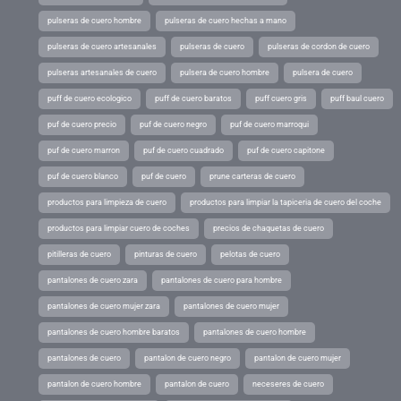
pulseras de cuero hombre
pulseras de cuero hechas a mano
pulseras de cuero artesanales
pulseras de cuero
pulseras de cordon de cuero
pulseras artesanales de cuero
pulsera de cuero hombre
pulsera de cuero
puff de cuero ecologico
puff de cuero baratos
puff cuero gris
puff baul cuero
puf de cuero precio
puf de cuero negro
puf de cuero marroqui
puf de cuero marron
puf de cuero cuadrado
puf de cuero capitone
puf de cuero blanco
puf de cuero
prune carteras de cuero
productos para limpieza de cuero
productos para limpiar la tapiceria de cuero del coche
productos para limpiar cuero de coches
precios de chaquetas de cuero
pitilleras de cuero
pinturas de cuero
pelotas de cuero
pantalones de cuero zara
pantalones de cuero para hombre
pantalones de cuero mujer zara
pantalones de cuero mujer
pantalones de cuero hombre baratos
pantalones de cuero hombre
pantalones de cuero
pantalon de cuero negro
pantalon de cuero mujer
pantalon de cuero hombre
pantalon de cuero
neceseres de cuero