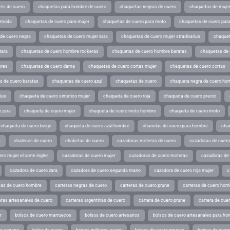
es de cuero
chaquetas para hombre de cuero
chaquetas negras de cuero
chaquetas de mujer
e moda
chaquetas de cuero para mujer
chaquetas de cuero para moto
chaquetas de cuero par
de cuero negra
chaquetas de cuero mujer zara
chaquetas de cuero mujer stradivarius
chaquet
zara
chaquetas de cuero hombre rockeras
chaquetas de cuero hombre baratas
chaquetas de
ores
chaquetas de cuero dama
chaquetas de cuero cortas mujer
chaquetas de cuero cortas
s de cuero baratas
chaquetas de cuero azul
chaquetas de cuero
chaqueta negra de cuero ho
ius
chaqueta de cuero sintetico mujer
chaqueta de cuero roja
chaqueta de cuero precio
 zara
chaqueta de cuero mujer
chaqueta de cuero moto hombre
chaqueta de cuero moto
chaqueta de cuero beige
chaqueta de cuero azul hombre
chanclas de cuero para hombre
cha
e
chalecos de cuero
chaketas de cuero
cazadoras moteras de cuero
cazadoras de cuero
ro mujer el corte ingles
cazadoras de cuero mujer
cazadoras de cuero moteras
cazadoras de
cazadora de cuero zara
cazadora de cuero segunda mano
cazadora de cuero roja mujer
c
as de cuero hombre
carteras negras de cuero
carteras de cuero prune
carteras de cuero hom
eras artesanales de cuero
carteras argentinas de cuero
cartera de cuero prune
cartera de cue
r
bolsos de cuero marruecos
bolsos de cuero artesanos
bolsos de cuero artesanales para ho
ho a mano
bolso de cuero
boinas militares cuero
boinas de cuero precios
boinas de cuero