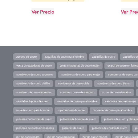
Ver Precio
Ver Pre
zuecos de cuero
zapatillas de cuero para hombre
zapatillas de cuero
zapatillas 
venta de cazadoras de cuero
venta chaquetas de cuero mujer
un puf de cuero en form
sombreros de cuero vaqueros
sombreros de cuero para mujer
sombreros de cuero pa
sombreros de cuero chillán
sombreros de cuero chile
sombreros de cuero blanco
sombrero de cuero argentino
sombrero cuero de canguro
sofas de cuero baratos
sandalias hippies de cuero
sandalias de cuero para hombre
sandalias de cuero mujer
ropa de cuero para hombre
ropa de cuero hombre
riñoneras de cuero para hombre
pulseras de trenzas de cuero
pulseras de hombre de cuero
pulseras de cuero y plata p
pulseras de cuero artesanales
pulseras de cuero
pulseras de cordon de cuero
pu
puf de cuero negro
puf de cuero marroqui
puf de cuero marron
puf de cuero cuad