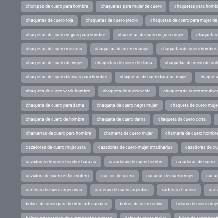
chompas de cuero para hombre
chaquetas para mujer de cuero
chaquetas para hombr
chaquetas de cuero roja
chaquetas de cuero precio
chaquetas de cuero para mujer d
chaquetas de cuero negras para hombre
chaquetas de cuero negras mujer
chaquetas 
chaquetas de cuero moteras
chaquetas de cuero mango
chaquetas de cuero hombre 
chaquetas de cuero de mujer
chaquetas de cuero de dama
chaquetas de cuero de col
chaquetas de cuero blancas para hombre
chaquetas de cuero baratas mujer
chaqueta
chaqueta de cuero verde hombre
chaqueta de cuero verde
chaqueta de cuero stradivar
chaqueta de cuero para dama
chaqueta de cuero negra mujer
chaqueta de cuero mujer
chaqueta de cuero de hombre
chaqueta de cuero dama
chaqueta de cuero corta
chamarras de cuero para hombre
chamarra de cuero mujer
chamarra de cuero hombr
cazadoras de cuero mujer zara
cazadoras de cuero mujer stradivarius
cazadoras de cue
cazadoras de cuero hombre baratas
cazadoras de cuero hombre
cazadoras de cuero
cazadora de cuero estilo motero
cascos de cuero
casacas de cuero mujer
casac
carteras de cuero argentinas
carteras de cuero argentina
carteras de cuero
cart
bolsos de cuero para hombre artesanales
bolsos de cuero online
bolsos de cuero muje
bolsos artesanales de cuero hechos a mano
bolso de cuero mujer
bolso de cuero hec