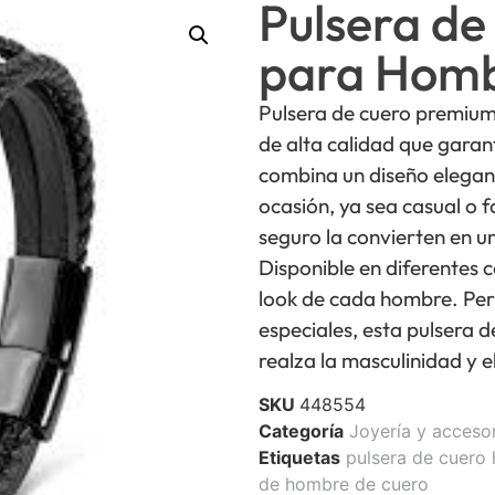
Pulsera d
para Hom
Pulsera de cuero premium
de alta calidad que garant
combina un diseño elegan
ocasión, ya sea casual o 
seguro la convierten en un
Disponible en diferentes c
look de cada hombre. Per
especiales, esta pulsera 
realza la masculinidad y e
SKU
448554
Categoría
Joyería y acceso
Etiquetas
pulsera de cuero
de hombre de cuero