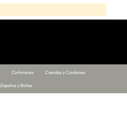
s
Cinturones
Cuerdas y Cordones
Zapatos y Botas