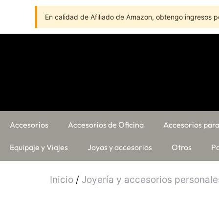
En calidad de Afiliado de Amazon, obtengo ingresos po
Accesorios
Accesorios de Oficina
Accesorios para
Equipaje y Viajes
Joyas y accesorios
Otros
Pa
Inicio
/
Joyería y accesorios personale