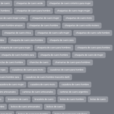
 de cuero
chaquetas de cuero verde
chaquetas de cuero sintetico para mujer
a hombres
chaquetas de cuero para hombre
chaquetas de cuero negro mujer
as de cuero mujer cortas
chaquetas de cuero mujer
chaquetas de cuero moto
 cuero hombre amazon
chaquetas de cuero hombre
chaquetas de cuero estilo motero
chaquetas de cuero chica
chaquetas de cuero cafe mujer
chaquetas de cuero cafe hombre
mbre
chaqueta de cuero zara hombre
chaqueta de cuero zara
chaqueta de cuero para mujer
chaqueta de cuero para hombres
chaqueta de cuero para hombre
chaqueta de cuero hombre zara
chaqueta de cuero hombre
chaqueta de cuero de mujer
nclas de cuero hombre
chanclas de cuero
chamarras de cuero para hombres
 rojas
cazadoras de cuero para moto
cazadoras de cuero para hombre
 cuero hombre zara
cazadoras de cuero hombre massimo dutti
azadora de cuero mujer
cazadora de cuero moto
cazadora de cuero hombre
bre artesanales
carteras de cuero artesanales
carteras de cuero argentino
ro
brazaletes de cuero
brazalete de cuero
botas de cuero hombre
botas de cuero
mbre
bolsos de cuero artesanales
bolsos de cuero
 para mujer
boinas de cuero para hombre
boinas de cuero para caballeros