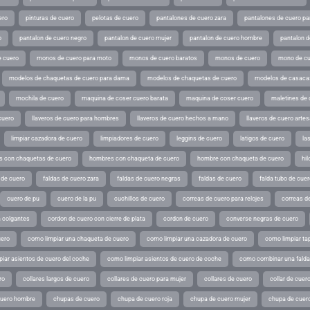
ero
pinturas de cuero
pelotas de cuero
pantalones de cuero zara
pantalones de cuero p
o
pantalon de cuero negro
pantalon de cuero mujer
pantalon de cuero hombre
pantalon d
 cuero
monos de cuero para moto
monos de cuero baratos
monos de cuero
mono de cu
modelos de chaquetas de cuero para dama
modelos de chaquetas de cuero
modelos de casaca
mochila de cuero
maquina de coser cuero barata
maquina de coser cuero
maletines de 
cuero
llaveros de cuero para hombres
llaveros de cuero hechos a mano
llaveros de cuero arte
limpiar cazadora de cuero
limpiadores de cuero
leggins de cuero
latigos de cuero
la
 con chaquetas de cuero
hombres con chaqueta de cuero
hombre con chaqueta de cuero
hil
 de cuero
faldas de cuero zara
faldas de cuero negras
faldas de cuero
falda tubo de cuer
cuero de pu
cuero de la pu
cuchillos de cuero
correas de cuero para relojes
correas de
a colgantes
cordon de cuero con cierre de plata
cordon de cuero
converse negras de cuero
uero
como limpiar una chaqueta de cuero
como limpiar una cazadora de cuero
como limpiar ta
iar asientos de cuero del coche
como limpiar asientos de cuero de coche
como combinar una falda 
ro
collares largos de cuero
collares de cuero para mujer
collares de cuero
collar de cuer
cuero hombre
chupas de cuero
chupa de cuero roja
chupa de cuero mujer
chupa de cuer