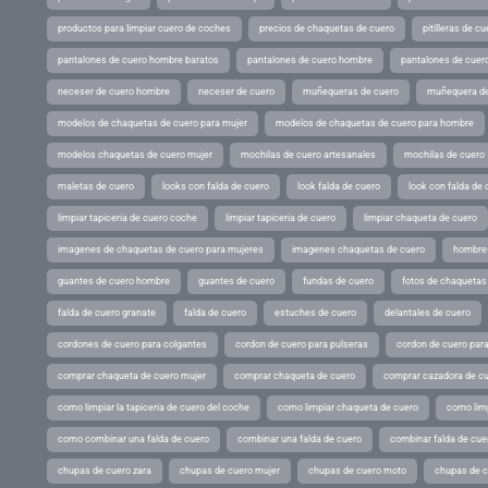
productos para limpiar cuero de coches
precios de chaquetas de cuero
pitilleras de cu
pantalones de cuero hombre baratos
pantalones de cuero hombre
pantalones de cuer
neceser de cuero hombre
neceser de cuero
muñequeras de cuero
muñequera de
modelos de chaquetas de cuero para mujer
modelos de chaquetas de cuero para hombre
modelos chaquetas de cuero mujer
mochilas de cuero artesanales
mochilas de cuero
maletas de cuero
looks con falda de cuero
look falda de cuero
look con falda de 
limpiar tapiceria de cuero coche
limpiar tapiceria de cuero
limpiar chaqueta de cuero
imagenes de chaquetas de cuero para mujeres
imagenes chaquetas de cuero
hombres
guantes de cuero hombre
guantes de cuero
fundas de cuero
fotos de chaquetas
falda de cuero granate
falda de cuero
estuches de cuero
delantales de cuero
cordones de cuero para colgantes
cordon de cuero para pulseras
cordon de cuero par
comprar chaqueta de cuero mujer
comprar chaqueta de cuero
comprar cazadora de c
como limpiar la tapiceria de cuero del coche
como limpiar chaqueta de cuero
como limp
como combinar una falda de cuero
combinar una falda de cuero
combinar falda de cue
chupas de cuero zara
chupas de cuero mujer
chupas de cuero moto
chupas de 