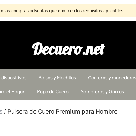
r las compras adscritas que cumplen los requisitos aplicables.
Decuero.net
 dispositivos
Bolsos y Mochilas
Carteras y monedero
ra el Hogar
Ropa de Cuero
Sombreros y Gorras
s
/ Pulsera de Cuero Premium para Hombre