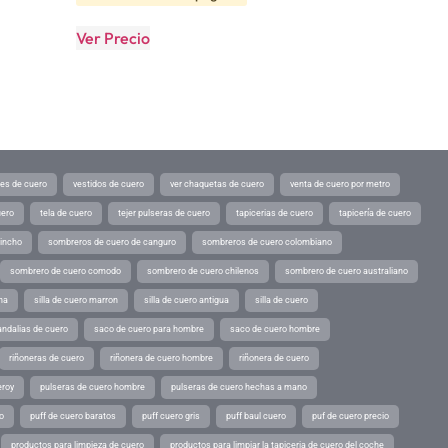
Ver Precio
tes de cuero
vestidos de cuero
ver chaquetas de cuero
venta de cuero por metro
uero
tela de cuero
tejer pulseras de cuero
tapicerias de cuero
tapicería de cuero
pincho
sombreros de cuero de canguro
sombreros de cuero colombiano
sombrero de cuero comodo
sombrero de cuero chilenos
sombrero de cuero australiano
ina
silla de cuero marron
silla de cuero antigua
silla de cuero
andalias de cuero
saco de cuero para hombre
saco de cuero hombre
riñoneras de cuero
riñonera de cuero hombre
riñonera de cuero
eroy
pulseras de cuero hombre
pulseras de cuero hechas a mano
o
puff de cuero baratos
puff cuero gris
puff baul cuero
puf de cuero precio
productos para limpieza de cuero
productos para limpiar la tapiceria de cuero del coche