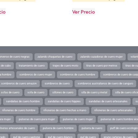
cio
Ver Precio
converse de cuero negras
zalando chaquetas de cuero
zalando cazadoras de cuero mujer
volan
a de cubo
tratamiento de cuero
trajes de cuero moto
tiras de cuero por metros
tiras de c
ra hombre
sombreros de cuero mujer
sombreros de cuero hombre
sombreros de cuero de car
sombreros de cuero amazon
sombreros de cuero
sombreros australianos de cuero de canguro
sofas de cuero
sofa de cuero
sillones de cuero
silla de cuero y metal
silla de cuero ofic
sandalias de cuero hombre
sandalias de cuero hippies
sandalias de cuero artesanales
s
riñoneras de cuero hombre
riñoneras de cuero hechas a mano
riñoneras de cuero artesanales
ara mujer
pulseras de cuero para mujer
pulseras de cuero mujer
pulseras de cuero hombre vic
lseras artesanales de cuero
pulsera de cuero hombre
pulsera de cuero
puff de cuero ecologic
rado
puf de cuero capitone
puf de cuero blanco
puf de cuero
prune carteras de cuero