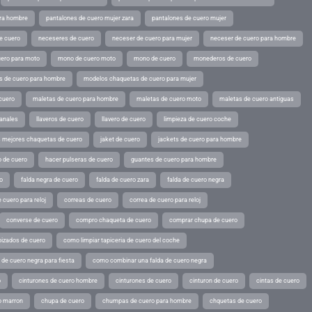
ara hombre
pantalones de cuero mujer zara
pantalones de cuero mujer
e cuero
neceseres de cuero
neceser de cuero para mujer
neceser de cuero para hombre
ero para moto
mono de cuero moto
mono de cuero
monederos de cuero
s de cuero para hombre
modelos chaquetas de cuero para mujer
cuero
maletas de cuero para hombre
maletas de cuero moto
maletas de cuero antiguas
sanales
llaveros de cuero
llavero de cuero
limpieza de cuero coche
s mejores chaquetas de cuero
jaket de cuero
jackets de cuero para hombre
o de cuero
hacer pulseras de cuero
guantes de cuero para hombre
o
falda negra de cuero
falda de cuero zara
falda de cuero negra
 cuero para reloj
correas de cuero
correa de cuero para reloj
converse de cuero
compro chaqueta de cuero
comprar chupa de cuero
pizados de cuero
como limpiar tapiceria de cuero del coche
de cuero negra para fiesta
como combinar una falda de cuero negra
o
cinturones de cuero hombre
cinturones de cuero
cinturon de cuero
cintas de cuero
o marron
chupa de cuero
chumpas de cuero para hombre
chquetas de cuero